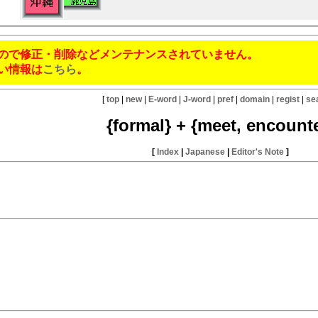
ので修正・削除などメンテナンスされていません。
い情報は
こちら
。
[
top
|
new
|
E-word
|
J-word
|
pref
|
domain
|
regist
|
se
{formal} + {meet, encount
[
Index
|
Japanese
|
Editor's Note
]