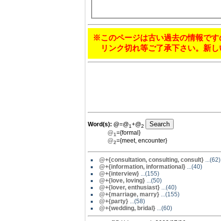
※このページは古い過去の情報です
リンク切れ等ご了承下さい。新し
Word(s):
@
=@
+@
1
2
@
={formal}
1
@
={meet, encounter}
2
@+{consultation, consulting, consult}
...(62)
@
+{information, informational}
...(40)
@+{interview}
...(155)
@+{love, loving}
...(50)
@
+{lover, enthusiast}
...(40)
@+{marriage, marry}
...(155)
@+{party}
...(58)
@+{wedding, bridal}
...(60)