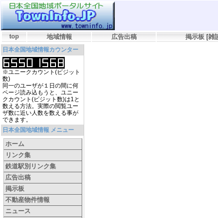
top
地域情報
広告出稿
掲示板
[
雑
日本全国地域情報カウンター
※ユニークカウント(ビジット
数)
同一のユーザが１日の間に何
ページ読み込もうと、ユニー
クカウント(ビジット数)は1と
数える方法。実際の閲覧ユー
ザ数に近い人数を数える事が
できます。
日本全国地域情報 メニュー
ホーム
リンク集
鉄道駅別リンク集
広告出稿
掲示板
不動産物件情報
ニュース