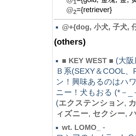
1
@
={retriever}
2
@+{dog, 小犬, 子犬, 仔
(others)
(大阪府
■ KEY WEST ■
Ｂ系(SEXY＆COOL
ン！興味あるのはハ
ニー！犬もおる (*－_－
(
エクステンション
,
ィズニー
,
セクシー
,
-
wt. LOMO_