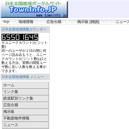
top
地域情報
広告出稿
掲示板
[
雑談
]
ニュー
日本全国地域情報カウンター
※ユニークカウント(ビジット
数)
同一のユーザが１日の間に何
ページ読み込もうと、ユニー
クカウント(ビジット数)は1と
数える方法。実際の閲覧ユー
ザ数に近い人数を数える事が
できます。
日本全国地域情報 メニュー
ホーム
リンク集
鉄道駅別リンク集
広告出稿
掲示板
不動産物件情報
ニュース