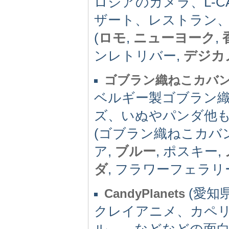
ロシアのカメラ、L-
ザート、レストラン
(
ロモ
,
ニューヨーク
,
ンレトリバー,
デジカ
ゴブラン織ねこカバ
ベルギー製ゴブラン
ズ、いぬやパンダ他
(ゴブラン織ねこカバン
ア,
ブルー
, ポスキー,
ダ
, フラワーフェラリ
(愛知県)
CandyPlanets
クレイアニメ、カペ
ル。。などなどの面