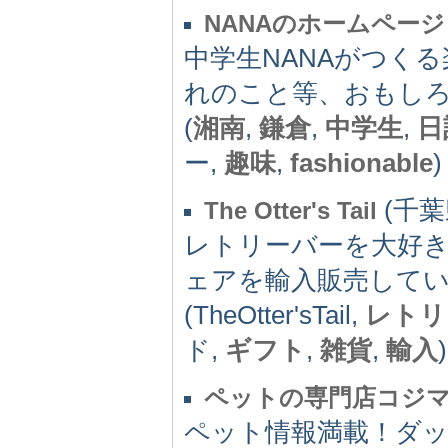
NANAのホームページ
中学生NANAがつく
れのこと等、おもし
(
湘南
,
鎌倉
,
中学生
,
日
ー,
趣味
,
fashionable
)
(千葉県
The Otter's Tail
レトリーバーを大好
ェアを輸入販売して
(TheOtter'sTail,
レトリ
ド,
ギフト
,
雑貨
,
輸入
)
ペットの専門店コジ
ペット情報満載！ダ