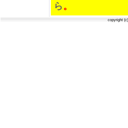
ら
。
copyright (c