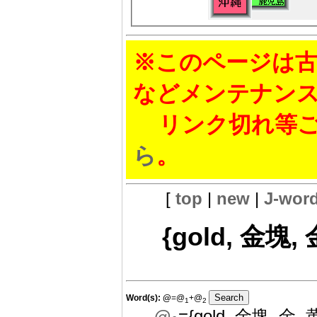
※このページは古
などメンテナン
リンク切れ等ご
ら
。
[
top
|
new
|
J-wor
{gold, 金塊, 金
Word(s):
@
=@
+@
1
2
@
={gold, 金塊, 金, 