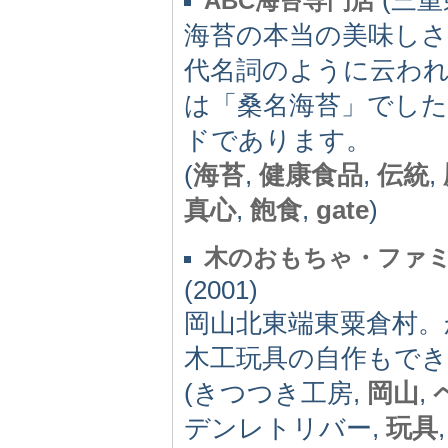
ABC海苔専門店
海苔の本当の美味し
代名詞のように云わ
は「桑名海苔」でした
ドであります。
(
海苔
,
健康食品
,
伝統
,
真心
,
飽食
,
gate
)
木のおもちゃ・ファ
(2001)
岡山北東端東粟倉村
木工玩具の自作もで
(きつつき工房,
岡山
,
デンレトリバー,
玩具