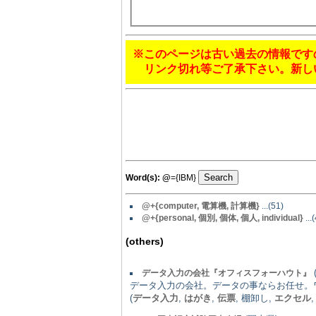
※このページは古い過去の情報です
リンク切れ等ご了承下さい。新し
Word(s):
@
={IBM}
@+{computer, 電算機, 計算機}
...(51)
@+{personal, 個別, 個体, 個人, individual}
...
(others)
データ入力の会社『オフィスフォーハウト』
データ入力の会社。データの事ならお任せ。
(
データ入力
,
はがき
,
伝票
, 棚卸し,
エクセル