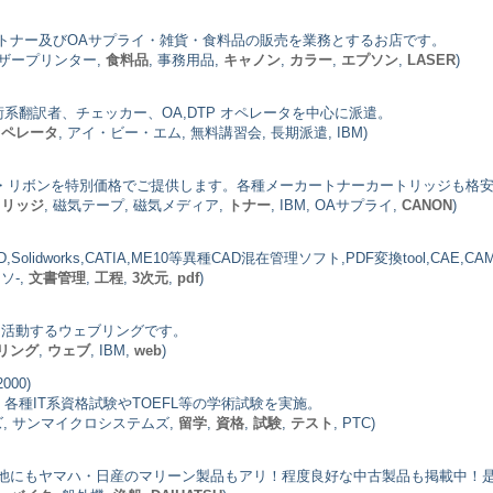
トナー及びOAサプライ・雑貨・食料品の販売を業務とするお店です。
ーザープリンター,
食料品
, 事務用品,
キャノン
,
カラー
,
エプソン
,
LASER
)
系翻訳者、チェッカー、OA,DTP オペレータを中心に派遣。
オペレータ
, アイ・ビー・エム, 無料講習会, 長期派遣, IBM)
ジ・リボンを特別価格でご提供します。各種メーカートナーカートリッジも格
トリッジ
, 磁気テープ, 磁気メディア,
トナー
, IBM, OAサプライ,
CANON
)
,Solidworks,CATIA,ME10等異種CAD混在管理ソフト,PDF変換tool,CAE,C
ッソ-,
文書管理
,
工程
,
3次元
,
pdf
)
て活動するウェブリングです。
リング
,
ウェブ
, IBM,
web
)
000)
トップ企業。各種IT系資格試験やTOEFL等の学術試験を実施。
ズ, サンマイクロシステムズ,
留学
,
資格
,
試験
,
テスト
, PTC)
他にもヤマハ・日産のマリーン製品もアリ！程度良好な中古製品も掲載中！