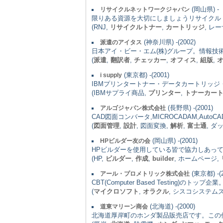
(岡山県) -
リサイクルネットワークジャパン
限りある資源を大切にしましょうリサイクル
(RNJ,
リサイクルトナー
,
カートリッジ
, レ
(神奈川県) -(2002)
派遣のアイタス
日本アイ・ビー・エム(株)グループ。情報技術
(
派遣
,
翻訳者
,
チェッカー
,
オフィス
,
組版
,
(東京都) -(2001)
i supply
IBMプリンタートナー・データカートリッ
(IBMサプライ商品,
プリンター
,
トナーカー
(長野県) -(2001)
アルゴジャパン株式会社
CAD図面コンバータ,MICROCADAM,AutoCAD
(
図面管理
,
設計
, 図面変換,
解析
,
富士通
, ダ
(岡山県) -(2001)
HPビルダー友の会
HPビルダーを使用している皆で協力しあっ
(HP,
ビルダー
,
作成
,
builder
, ホームページ,
(東京都) -(2
アール・プロメトリック株式会社
CBT(Computer Based Testing)の
(
マイクロソフト
,
オラクル
, シスコシステム
(北海道) -(2000)
道東マリーン商会
北海道厚岸町のホンダ製品販売店です。この