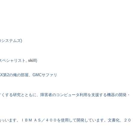
クロシステムズ)
クスペシャリスト,
skill
)
X第2の俺の部屋、GMCサファリ
すくする研究とともに、障害者のコンピュータ利用を支援する機器の開発・
っいます。ＩＢＭ ＡＳ／４００を使用して開発しています。文書化、２０