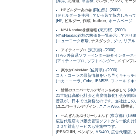
(厚岸,
北海道
, 除雪機,
ホンダ
,
ヤマハ
,
モー
(岡山県) -(2000)
HPビルダー友の会
HPビルダーを使用している皆で協力しあっ
(HP,
ビルダー
,
作成
,
builder
, ホームページ,
(東京都) -(2000)
NY&Nasdaq株価速報
NY&Nasdaq銘柄の株価を一覧表示してお
(ニューヨーク市場,
ナスダック
, ダウ, リア
(東京都) -(2000)
アイティープロ
ITPro 外資系ソフトベンダー紹介インター
(アイティープロ, ソフトベンダー,
メインフ
(佐賀県) -(2000)
爽やかCokeMan
コカ・コーラの最新情報をいち早くキャッチし
(コカ・コーラ, Coke, IBM535, フィールドホ
(神奈川
情報のユニバーサルデザインをめざして
21世紀は高齢化社会と高度情報化社会が同
普及が、日本では急務なのです。当社はこの
(
ユニバーサルデザイン
, こころWeb,
障害者
,
(東京都) -(1998
ぺんぎんあぷりけーしょんず
広告代理店向け販売管理ソフトから一般向け
００年対応サービスも実施中です。
(
PENGUIN
,
ペンギン
, AS/400, 広告代理店,