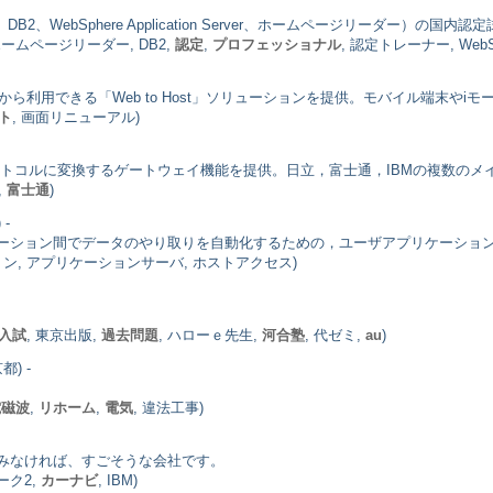
、WebSphere Application Server、ホームページリーダー）の国
ホームページリーダー, DB2,
認定
,
プロフェッショナル
, 認定トレーナー, WebS
ウザから利用できる「Web to Host」ソリューションを提供。モバイル端末やi
ト
, 画面リニューアル)
プロトコルに変換するゲートウェイ機能を提供。日立，富士通，IBMの複数の
,
富士通
)
-
ーション間でデータのやり取りを自動化するための，ユーザアプリケーショ
ン, アプリケーションサーバ, ホストアクセス)
入試
, 東京出版,
過去問題
, ハローｅ先生,
河合塾
, 代ゼミ,
au
)
都) -
電磁波
,
リホーム
,
電気
, 違法工事)
をみなければ、すごそうな会社です。
マーク2,
カーナビ
, IBM)