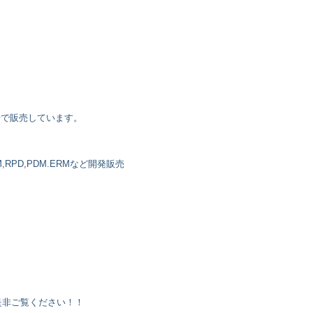
安で販売しています。
AM,RPD,PDM.ERMなど開発販売
是非ご覧ください！！