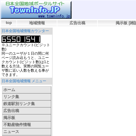
top
地域情報
広告出稿
掲示板
[
雑
日本全国地域情報カウンター
※ユニークカウント(ビジット
数)
同一のユーザが１日の間に何
ページ読み込もうと、ユニー
クカウント(ビジット数)は1と
数える方法。実際の閲覧ユー
ザ数に近い人数を数える事が
できます。
日本全国地域情報 メニュー
ホーム
リンク集
鉄道駅別リンク集
広告出稿
掲示板
不動産物件情報
ニュース