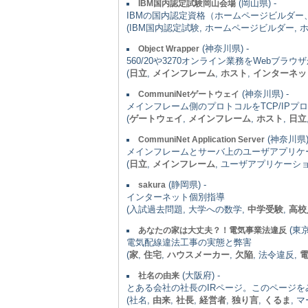
(岡山県) -
IBM国内認定試験岡山会場
IBMの国内認定資格（ホームページビルダー、DB2
(IBM国内認定試験, ホームページビルダー, 
(神奈川県) -
Object Wrapper
560/20や3270オンライン業務をWebブラ
(
日立
,
メインフレーム
,
ホスト
,
インターネッ
(神奈川県) -
CommuniNetゲートウェイ
メインフレーム側のプロトコルをTCP/IP
(
ゲートウェイ
,
メインフレーム
,
ホスト
,
日立
(神奈川県) 
CommuniNet Application Server
メインフレームとサーバ上のユーザアプリケ
(
日立
,
メインフレーム
, ユーザアプリケーショ
(静岡県) -
sakura
インターネット個別指導
(入試過去問題, 大学への数学,
中学受験
,
高校
(東京
あなたの家は大丈夫？！電気事業法違反
電気配線違法工事の実態と弊害
(
家
,
住宅
,
ハウスメーカー
,
欠陥
, 法令違反,
(大阪府) -
社名の由来
とある会社の社長のIRページ。このページ
(社名,
由来
,
社長
,
経営者
,
独り言
,
くるま
, 