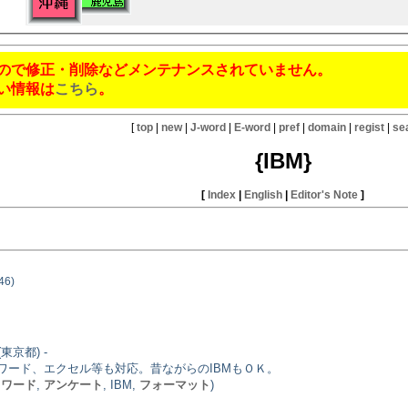
ので修正・削除などメンテナンスされていません。
い情報は
こちら
。
[
top
|
new
|
J-word
|
E-word
|
pref
|
domain
|
regist
|
se
{IBM}
[
Index
|
English
|
Editor's Note
]
(46)
(東京都) -
ワード、エクセル等も対応。昔ながらのIBMもＯＫ。
,
ワード
,
アンケート
, IBM,
フォーマット
)