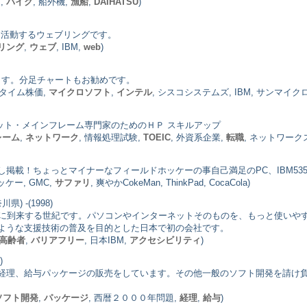
タ
,
バイク
, 船外機,
漁船
,
DAIHATSU
)
て活動するウェブリングです。
リング
,
ウェブ
, IBM,
web
)
ります。分足チャートもお勧めです。
ルタイム株価,
マイクロソフト
,
インテル
, シスコシステムズ, IBM, サンマイ
ネット・メインフレーム専門家のためのＨＰ スキルアップ
レーム
,
ネットワーク
, 情報処理試験,
TOEIC
, 外資系企業,
転職
, ネットワー
掲載！ちょっとマイナーなフィールドホッケーの事自己満足のPC、IBM535
ッケー, GMC,
サファリ
, 爽やかCokeMan, ThinkPad, CocaCola)
県) -(1998)
時に到来する世紀です。パソコンやインターネットそのものを、もっと使いや
ような支援技術の普及を目的とした日本で初の会社です。
高齢者
,
バリアフリー
, 日本IBM,
アクセシビリティ
)
)
経理、給与パッケージの販売をしています。その他一般のソフト開発を請け負
ソフト開発
,
パッケージ
, 西暦２０００年問題,
経理
,
給与
)