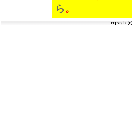
ら
。
copyright (c