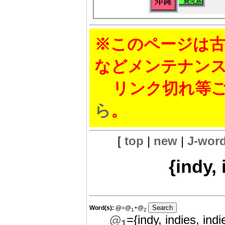
※このページは古
などメンテナン
リンク切れ等ご
ら
。
[
top
|
new
|
J-wor
{indy, 
Word(s):
@
=@
+@
1
2
@
={indy, indies, indi
1