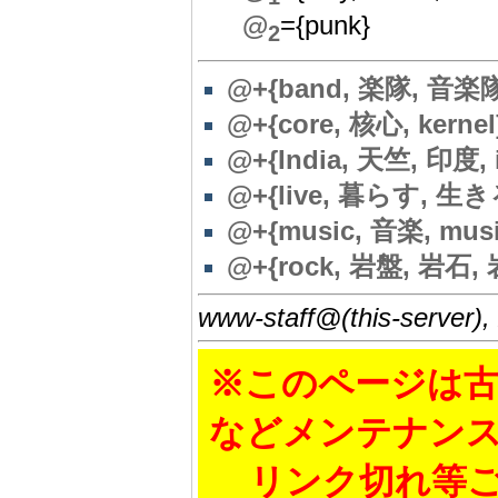
@
={punk}
2
@+{band, 楽隊, 音楽
@+{core, 核心, kernel
@+{India, 天竺, 印度, i
@+{live, 暮らす, 生きる, l
@+{music, 音楽, musi
@+{rock, 岩盤, 岩石, 岩,
www-staff@(this-server),
※このページは古
などメンテナン
リンク切れ等ご