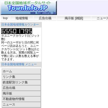
top
地域情報
広告出稿
掲示板
[
雑談
]
ニュー
日本全国地域情報カウンター
※ユニークカウント(ビジット
数)
同一のユーザが１日の間に何
ページ読み込もうと、ユニー
クカウント(ビジット数)は1と
数える方法。実際の閲覧ユー
ザ数に近い人数を数える事が
できます。
日本全国地域情報 メニュー
ホーム
リンク集
鉄道駅別リンク集
広告出稿
掲示板
不動産物件情報
ニュース