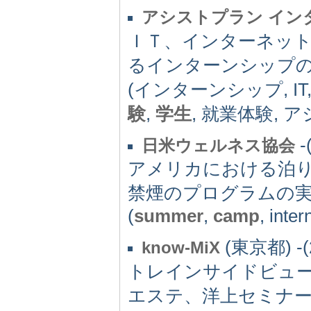
アシストプラン イン
ＩＴ、インターネッ
るインターンシップ
(インターンシップ, IT
験
,
学生
, 就業体験, 
-
日米ウェルネス協会
アメリカにおける泊
禁煙のプログラムの
(
summer
,
camp
, inte
(東京都) -(
know-MiX
トレインサイドビュ
エステ、洋上セミナ