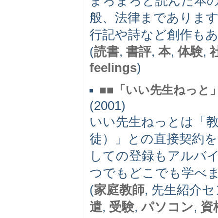
まろまろと読んだ本の
般、法律までありま
行記や詩など創作も
(
読書
,
書評
,
本
,
体験
,
feelings
)
■■「いい先生ねっと
(2001)
いい先生ねっとは「
徒）」との直接契約
しての登録もアルバイ
つでもどこでも学べ
(
家庭教師
, 先生紹介
遣
,
受験
,
パソコン
,
資