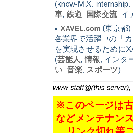
(know-MiX, intern
車
,
鉄道
,
国際交流
, 
(東京都) -
XAVEL.com
各業界で活躍中の「
を実現させるためにX
(
芸能人
,
情報
, インタ
い
,
音楽
,
スポーツ
)
www-staff@(this-server),
※このページは古
などメンテナン
リンク切れ等ご