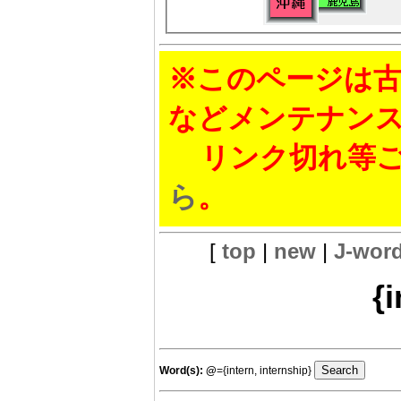
※このページは古
などメンテナン
リンク切れ等ご
ら
。
[
top
|
new
|
J-wor
{i
Word(s):
@
={intern, internship}