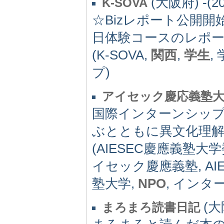
(大阪府) -(20
K-SOVA
☆Bizレポート公開開
日体験コースのレポ
(K-SOVA,
関西
,
学生
,
プ)
アイセック慶応義塾大
国際インターンシッ
ぶとともに異文化理解
(AIESEC慶應義塾大
イセック慶應義塾, AI
塾大学,
NPO
, インタ
(大阪
まろまろ読書日記