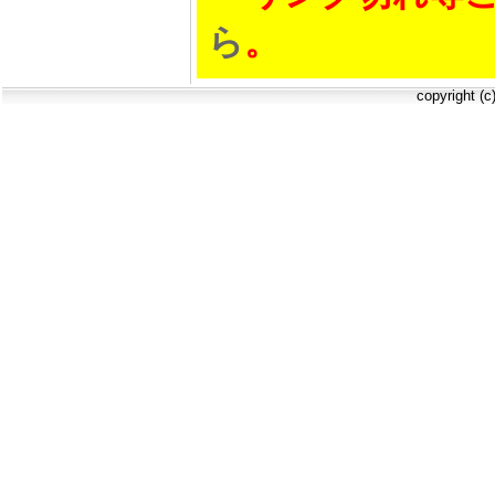
ら
。
copyright (c