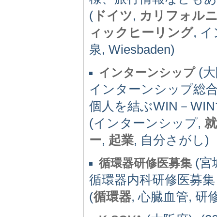
(
ドイツ
,
カリフォル
ィックヒーリング
, 
泉, Wiesbaden)
(大阪
インターンシップ
インターンシップ総
個人を結ぶWIN－WI
(インターンシップ,
就
ー
,
起業
, 自分さがし)
(宮城
循環器研修医募集
循環器内科研修医募集
(
循環器
, 心臓血管, 研