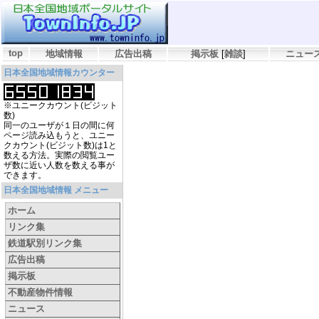
top
地域情報
広告出稿
掲示板
[
雑談
]
ニュー
日本全国地域情報カウンター
※ユニークカウント(ビジット
数)
同一のユーザが１日の間に何
ページ読み込もうと、ユニー
クカウント(ビジット数)は1と
数える方法。実際の閲覧ユー
ザ数に近い人数を数える事が
できます。
日本全国地域情報 メニュー
ホーム
リンク集
鉄道駅別リンク集
広告出稿
掲示板
不動産物件情報
ニュース