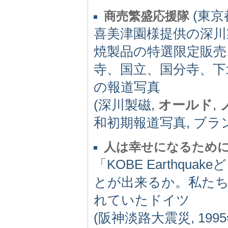
(東京都)
商売繁盛応援隊
喜美津園様提供の深
焼製品の特選限定販売
寺、国立、国分寺、下
の報道写真
(深川製磁,
オールド
,
和初期報道写真, ブランド陶
人は幸せになるため
「KOBE Earthq
とが出来るか。私た
れていたドイツ
(阪神淡路大震災, 199