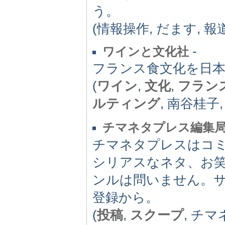
う。
(情報操作, だます, 報
-
ワインと文化社
フランス食文化を日
(
ワイン
,
文化
,
フラン
ルティング
, 南谷桂子,
チマネタプレス編集
チマネタプレスはコミ
シリアスなネタ、お
ンルは問いません。
登録から。
(
投稿
,
スクープ
, チマ