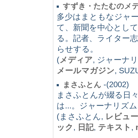
すずき・たたむのメ
多少はまともなジャ
て、新聞を中心とし
る。記者、ライター
らせする。
(
メディア
, ジャーナ
メールマガジン
, SUZ
-(2002)
まさふとん
まさふとんが綴る日々
は...。ジャーナリ
(まさふとん,
レビュ
ック
,
日記
,
テキスト
,