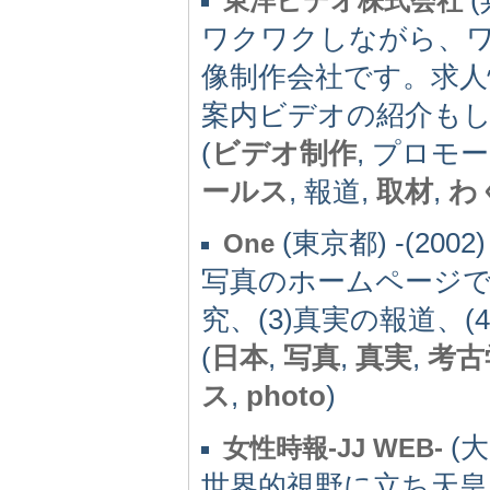
東洋ビデオ株式会社
ワクワクしながら、
像制作会社です。求
案内ビデオの紹介も
(
ビデオ制作
, プロモ
ールス
, 報道,
取材
,
わ
(東京都) -(2002)
One
写真のホームページです
究、(3)真実の報道、(
(
日本
,
写真
,
真実
,
考古
ス
,
photo
)
(大
女性時報-JJ WEB-
世界的視野に立ち天皇