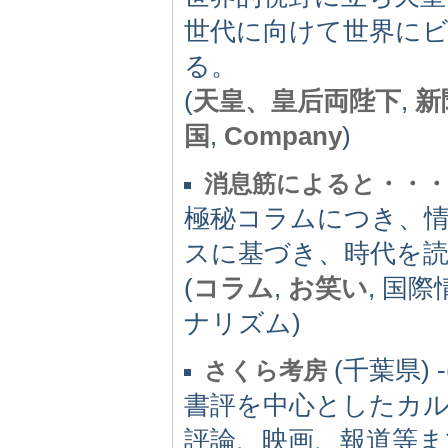
世代に向けて世界に
る。
(
天皇、皇后両陛下
,
新
国
,
Company
)
消息筋によると・・・
極秘コラムにつき、
スに基づき、時代を
(
コラム
,
お笑い
, 国際
ナリズム)
(千葉県) -(
さくら考房
書評を中心としたカ
評論、映画、報道等ま