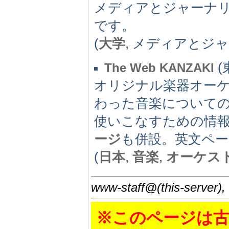
メディアとジャーナ
です。
(
大学
, メディアとジ
(
The Web KANZAKI
オリジナル楽器オー
わった音楽についての話
使いこなすための情
ージ
も併設。英文ペ
(
日本
,
音楽
,
オーケス
www-staff@(this-server),
※このページは古