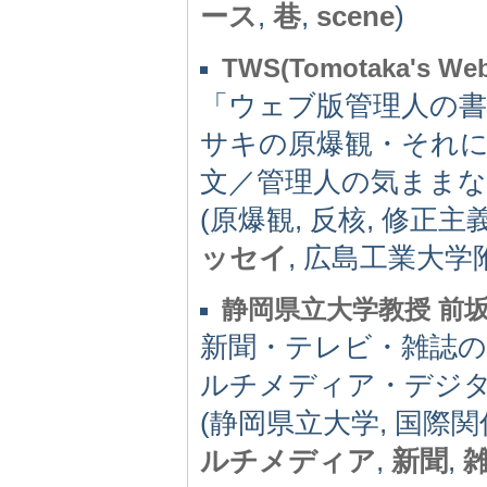
ース
,
巷
,
scene
)
TWS(Tomotaka's Web
「ウェブ版管理人の
サキの原爆観・それ
文／管理人の気まま
(原爆観, 反核, 修正主
ッセイ
, 広島工業大学
静岡県立大学教授 前坂
新聞・テレビ・雑誌
ルチメディア・デジ
(静岡県立大学, 国際関
ルチメディア
,
新聞
,