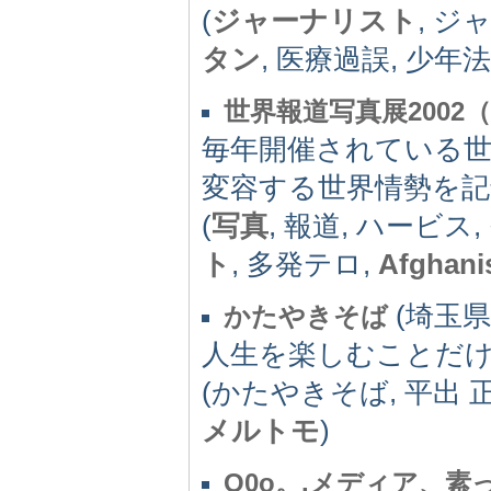
(
ジャーナリスト
, ジ
タン
, 医療過誤, 少年法
世界報道写真展2002（W
毎年開催されている
変容する世界情勢を
(
写真
, 報道, ハービス,
ト
, 多発テロ,
Afghani
(埼玉県) 
かたやきそば
人生を楽しむことだけ
(かたやきそば, 平出 
メルトモ
)
O0o。.メディア、素