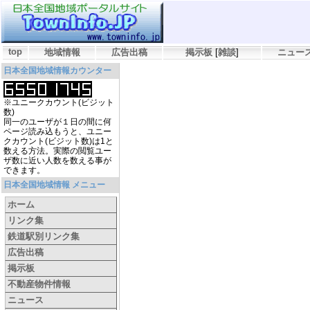
top
地域情報
広告出稿
掲示板
[
雑談
]
ニュー
日本全国地域情報カウンター
※ユニークカウント(ビジット
数)
同一のユーザが１日の間に何
ページ読み込もうと、ユニー
クカウント(ビジット数)は1と
数える方法。実際の閲覧ユー
ザ数に近い人数を数える事が
できます。
日本全国地域情報 メニュー
ホーム
リンク集
鉄道駅別リンク集
広告出稿
掲示板
不動産物件情報
ニュース