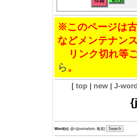
※このページは古
などメンテナン
リンク切れ等ご
ら
。
[
top
|
new
|
J-wor
{
Word(s):
@
={journalism, 報道}