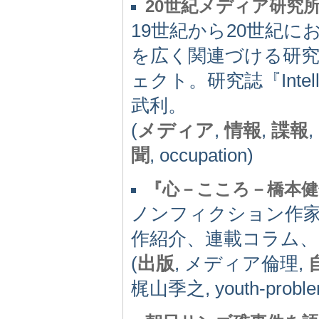
20世紀メディア研究
19世紀から20世紀
を広く関連づける研
ェクト。研究誌『Inte
武利。
(
メディア
,
情報
,
諜報
,
聞
, occupation)
『心－こころ－橋本健
ノンフィクション作家
作紹介、連載コラム、
(
出版
, メディア倫理,
梶山季之, youth-proble