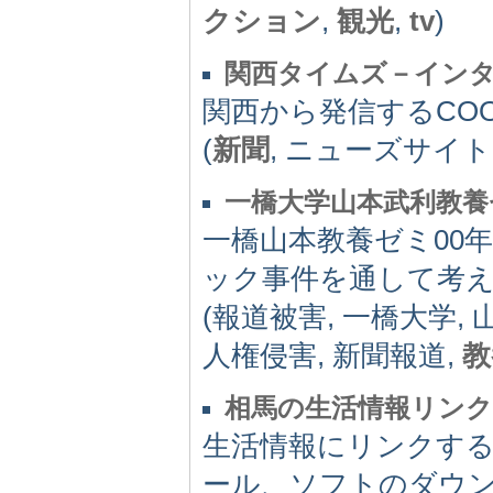
クション
,
観光
,
tv
)
関西タイムズ－イン
関西から発信するCO
(
新聞
, ニューズサイト, 
一橋大学山本武利教養
一橋山本教養ゼミ00
ック事件を通して考
(報道被害, 一橋大学,
人権侵害, 新聞報道,
教
相馬の生活情報リン
生活情報にリンクす
ール、ソフトのダウ