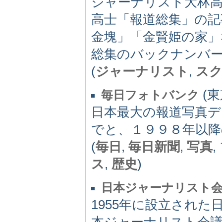
ジャーナリスト大林
高士「報道総集」の
金塊」「金賢姫の家」
総集のバックナンバ
(
ジャーナリスト
,
ス
(東京
毎日フォトバンク
日本最大の報道写真デ
でと、１９９８年以降
(
毎日
,
毎日新聞
,
写真
ス
,
歴史
)
日本ジャーナリスト会
1955年に設立され
本ジャーナリスト会