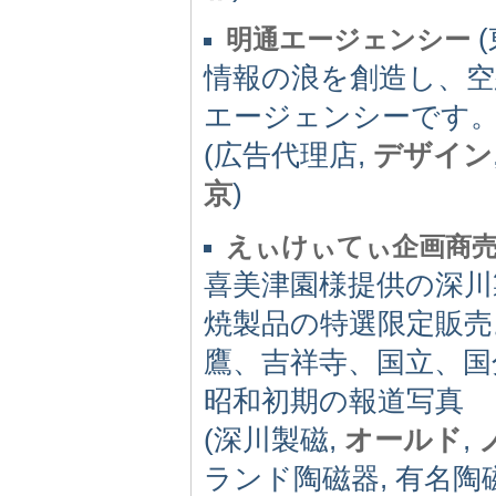
(
明通エージェンシー
情報の浪を創造し、空
エージェンシーです
(広告代理店,
デザイン
京
)
えぃけぃてぃ企画商売
喜美津園様提供の深
焼製品の特選限定販売
鷹、吉祥寺、国立、国
昭和初期の報道写真
(深川製磁,
オールド
,
ランド陶磁器, 有名陶磁器,