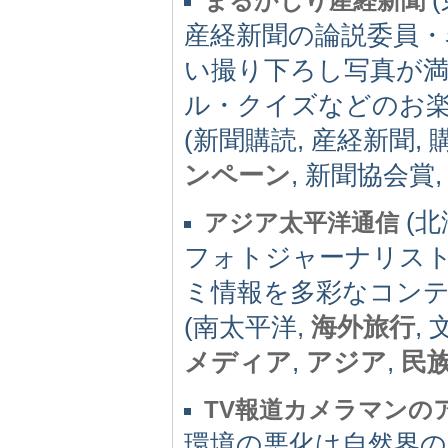
まるかじり産経新聞
産経新聞の論説委員・
い撮り下ろし写真が
ル・クイズなどのお
(新聞購読, 産経新聞,
ンペーン
, 新聞協会賞,
(北海
アジア太平洋通信
フォトジャーナリス
ミ情報を多彩なコン
(南太平洋,
海外旅行
,
メディア
,
アジア
,
民
TV報道カメラマンの
環境の悪化は自然界