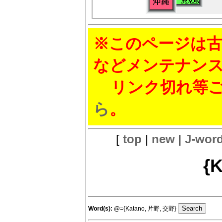
※このページは古
などメンテナン
リンク切れ等ご
ら
。
[
top
|
new
|
J-wor
{
Word(s):
@
={Katano, 片野, 交野}