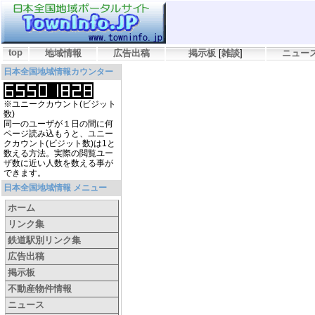
top
地域情報
広告出稿
掲示板
[
雑談
]
ニュー
日本全国地域情報カウンター
※ユニークカウント(ビジット
数)
同一のユーザが１日の間に何
ページ読み込もうと、ユニー
クカウント(ビジット数)は1と
数える方法。実際の閲覧ユー
ザ数に近い人数を数える事が
できます。
日本全国地域情報 メニュー
ホーム
リンク集
鉄道駅別リンク集
広告出稿
掲示板
不動産物件情報
ニュース