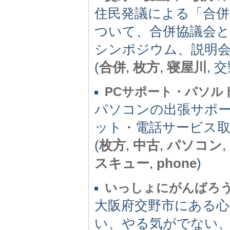
住民発議による「合併
ついて、合併協議会
シンポジウム、説明
(
合併
,
枚方
,
寝屋川
, 
PCサポート・パソル
パソコンの出張サポ
ット・電話サービス
(
枚方
,
中古
,
パソコン
スキュー
,
phone
)
いっしょにがんばろ
大阪府交野市にある
い、やる気がでない