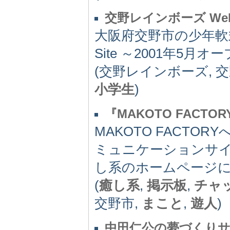
交野レインボーズ Web 
大阪府交野市の少年軟
Site ～2001年5月オ
(交野レインボーズ, 交
小学生
)
『MAKOTO FACTOR
MAKOTO FACTOR
ミュニケーションサ
し系のホームページ
(
癒し系
,
掲示板
,
チャ
交野市,
まこと
,
遊人
)
中田仁公の夢づくり