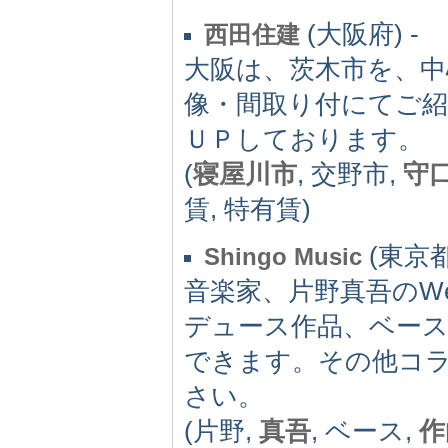
(大阪府) -
西田住建
大阪は、茨木市を、中
像・間取り付にてご紹
ＵＰしております。
(
寝屋川市
, 交野市,
守
賃, 特有賃)
(東京都)
Shingo Music
音楽家、片野真吾のWe
デュース作品、ベー
できます。その他コ
さい。
(片野,
真吾
, ベース,
作