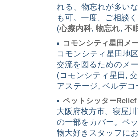
れる、物忘れが多い
も可。一度、ご相談
(
心療内科
,
物忘れ
,
不
コモンシティ星田メ
コモンシティ星田地
交流を図るためのメ
(コモンシティ星田, 交
アステージ, ベルデコ
ペットシッターRelie
大阪府枚方市、寝屋川
の一部をカバー。ペ
物大好きスタッフに