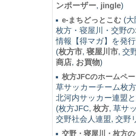
ンポーザー
,
jingle
)
(大
e-まちどっとこむ
枚方・寝屋川・交野
情報【得マガ】を発行
(
枚方市
,
寝屋川市
, 交
商店
,
お買物
)
枚方JFCのホームペー
草サッカーチーム枚
北河内サッカー連盟
(枚方JFC,
枚方
, 草サ
交野社会人連盟, 交野リ
交野・寝屋川・枚方の