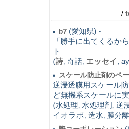
/
t
(愛知県) -
b7
「勝手に出てくるか
ト
(
詩
, 奇話,
エッセイ
, a
スケール防止剤のペ
逆浸透膜用スケール
ど無機系スケールに
(水処理, 水処理剤, 逆
イオラボ, 造水, 膜分離
(
際コーポレーション