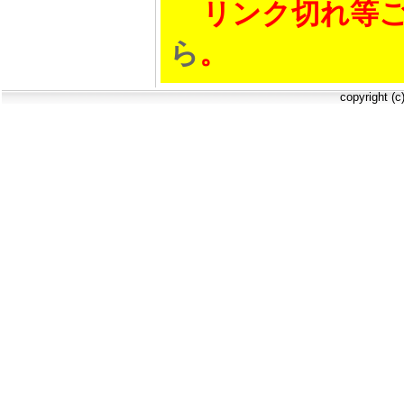
リンク切れ等ご
ら
。
copyright (c