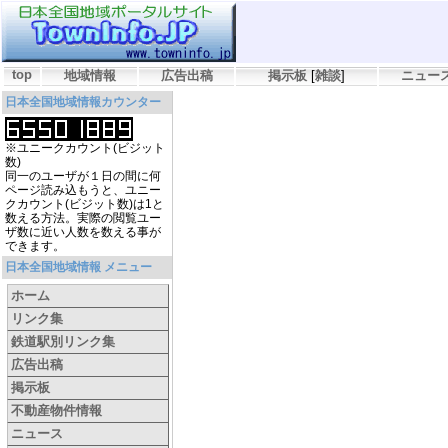
top
地域情報
広告出稿
掲示板
[
雑談
]
ニュー
日本全国地域情報カウンター
※ユニークカウント(ビジット
数)
同一のユーザが１日の間に何
ページ読み込もうと、ユニー
クカウント(ビジット数)は1と
数える方法。実際の閲覧ユー
ザ数に近い人数を数える事が
できます。
日本全国地域情報 メニュー
ホーム
リンク集
鉄道駅別リンク集
広告出稿
掲示板
不動産物件情報
ニュース