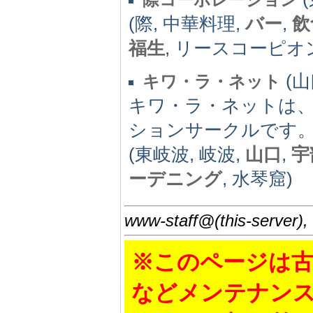
(際, 中華料理,
バー
,
飲
福生
, リースコーピオン
(山口
キワ・ラ・ネット
キワ・ラ・ネットは
ションサークルです
(東岐波, 岐波,
山口
,
宇
ーデニング
, 水琴窟)
www-staff@(this-server),
※このページは古
などメンテナン