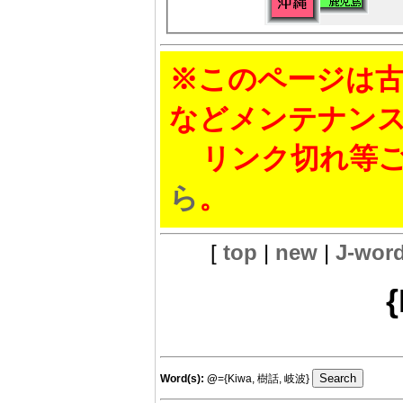
※このページは古
などメンテナン
リンク切れ等ご
ら
。
[
top
|
new
|
J-wor
Word(s):
@
={Kiwa, 樹話, 岐波}