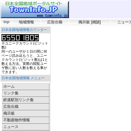
top
地域情報
広告出稿
掲示板
[
雑談
]
ニュー
日本全国地域情報カウンター
※ユニークカウント(ビジット
数)
同一のユーザが１日の間に何
ページ読み込もうと、ユニー
クカウント(ビジット数)は1と
数える方法。実際の閲覧ユー
ザ数に近い人数を数える事が
できます。
日本全国地域情報 メニュー
ホーム
リンク集
鉄道駅別リンク集
広告出稿
掲示板
不動産物件情報
ニュース