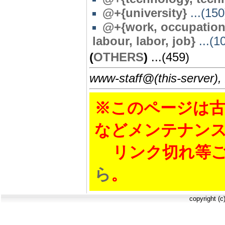
@+{university}
...(150
@+{work, occupationa
labour, labor, job}
...(1
(
OTHERS
)
...(459)
www-staff@(this-server),
※このページは古
などメンテナン
リンク切れ等ご
ら
。
copyright (c