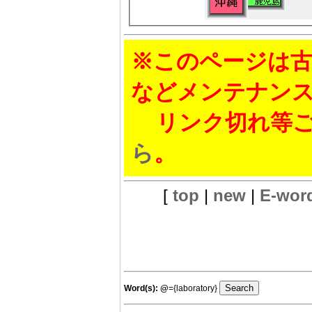
※このページは古
などメンテナン
リンク切れ等ご
ら
。
[
top
|
new
|
E-wor
Word(s):
@
={laboratory}