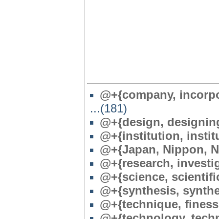
@+{company, incorpor
...(181)
@+{design, designin
@+{institution, instit
@+{Japan, Nippon, N
@+{research, investig
@+{science, scientific
@+{synthesis, synth
@+{technique, finesse
@+{technology, techn