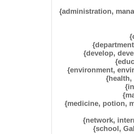
{administration, mana
{
{department,
{develop, dev
{educ
{environment, envi
{health,
{i
{ma
{medicine, potion, m
{network, inter
{school, Ga