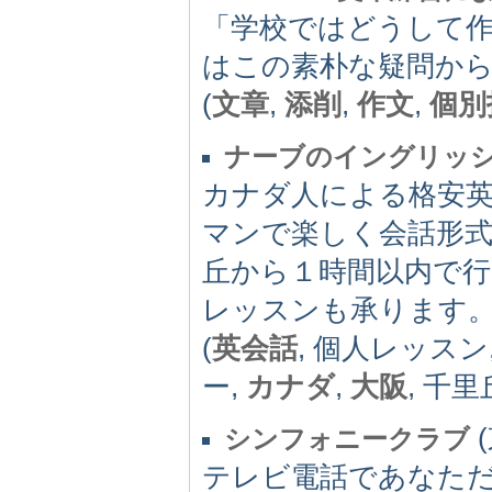
「学校ではどうして
はこの素朴な疑問か
(
文章
,
添削
,
作文
,
個別
ナーブのイングリッ
カナダ人による格安
マンで楽しく会話形式
丘から１時間以内で
レッスンも承ります
(
英会話
, 個人レッスン
ー,
カナダ
,
大阪
, 千里丘
(
シンフォニークラブ
テレビ電話であなただ