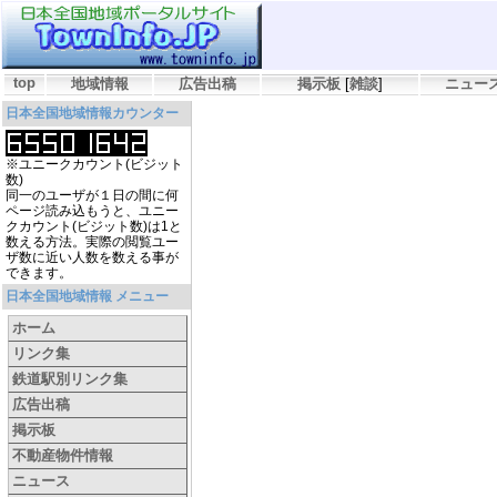
top
地域情報
広告出稿
掲示板
[
雑談
]
ニュー
日本全国地域情報カウンター
※ユニークカウント(ビジット
数)
同一のユーザが１日の間に何
ページ読み込もうと、ユニー
クカウント(ビジット数)は1と
数える方法。実際の閲覧ユー
ザ数に近い人数を数える事が
できます。
日本全国地域情報 メニュー
ホーム
リンク集
鉄道駅別リンク集
広告出稿
掲示板
不動産物件情報
ニュース