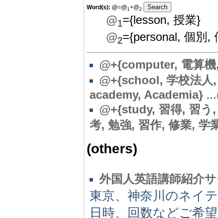
Word(s):
@
=@
+@
1
2
@
={lesson, 授業}
1
@
={personal, 個別, 
2
@+{computer, 電算機
@+{school, 学校法人, 
academy, Academia}
...
@
+{study, 習得, 習う
考, 勉強, 習作, 修業, 学
(others)
外国人英語講師紹介サ
東京、神奈川のネイテ
日時、回数などご希