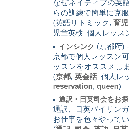
なぜネイティブの英
らの訓練で簡単に克
(英語リトミック,
育児
児童英検, 個人レッス
(京都府) -
インシンク
京都で個人レッスン
ッスンをオススメし
(
京都
,
英会話
, 個人レ
reservation
,
queen
)
通訳・日英司会をお探
通訳、日英バイリンガ
お仕事を色々やってい