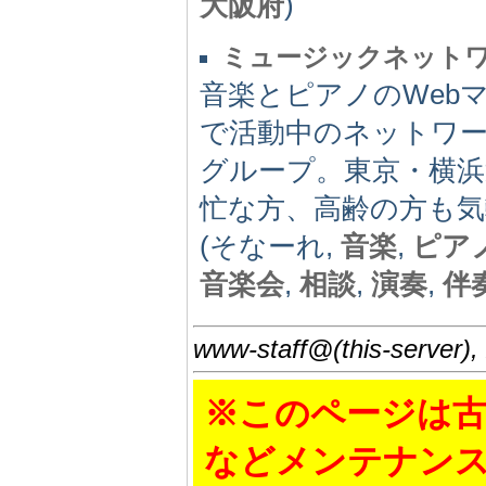
大阪府
)
ミュージックネット
音楽とピアノのWeb
で活動中のネットワ
グループ。東京・横
忙な方、高齢の方も気
(そなーれ,
音楽
,
ピア
音楽会
,
相談
,
演奏
,
伴
www-staff@(this-server),
※このページは古
などメンテナン