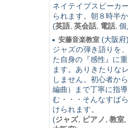
ネイテイブスピーカ
られます。朝８時半
(
英語
,
英会話
,
電話
, 
(大阪府) 
安藤音楽教室
ジャズの弾き語りを
た自身の『感性』に
ます。ありきたりな
しません。初心者か
編曲）まで丁寧に指
む・・・そんなすば
けられます。
(
ジャズ
,
ピアノ
,
教室