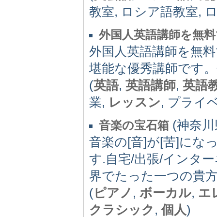
教室, ロシア語教室, 
外国人英語講師を無料
外国人英語講師を無料
堪能な優秀講師です。
(
英語
,
英語講師
,
英語
業,
レッスン
, プライ
(神奈川県)
音楽の宝石箱
音楽の[音]が[苦]にな
す.自宅/出張/インタ
界でたった一つの貴
(
ピアノ
,
ボーカル
,
エ
クラシック
,
個人
)