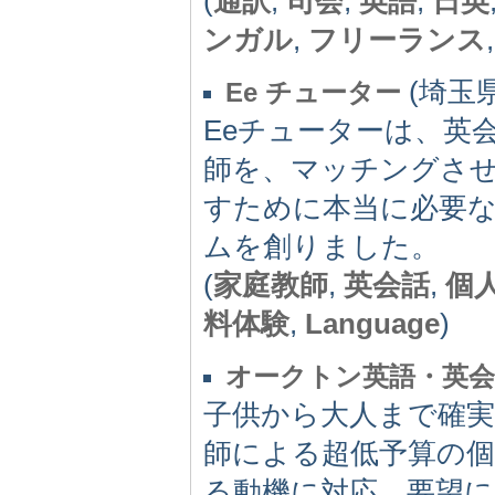
(
通訳
,
司会
,
英語
,
日英
ンガル
,
フリーランス
(埼玉県)
Ee チューター
Eeチューターは、英
師を、マッチングさ
すために本当に必要
ムを創りました。
(
家庭教師
,
英会話
,
個
料体験
,
Language
)
オークトン英語・英会
子供から大人まで確実
師による超低予算の個
る動機に対応。要望