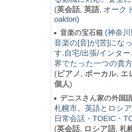
(
英会話
,
英語
, オーク
oakton)
(神奈川県
音楽の宝石箱
音楽の[音]が[苦]にな
す.自宅/出張/インタ
界でたった一つの貴
(
ピアノ
,
ボーカル
,
エ
個人
)
デニスさん家の外国
札幌市。英語とロシ
日常会話・TOEIC・T
(
英会話
,
ロシア語
,
札