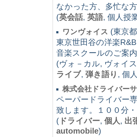
なかった方、多忙な方
(
英会話
,
英語
, 個人授
(東京都) 
ワンヴォイス
東京世田谷の洋楽R&B,
音楽スクールのご案
(ヴォ－カル, ヴォイ
ライブ
,
弾き語り
, 個
株式会社ドライバー
ペーパードライバー
致します。１００分・
(
ドライバー
,
個人
,
出
automobile
)