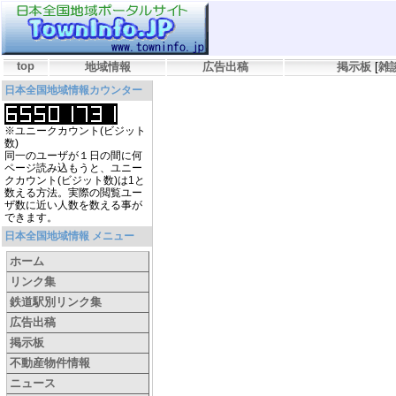
top
地域情報
広告出稿
掲示板
[
雑
日本全国地域情報カウンター
※ユニークカウント(ビジット
数)
同一のユーザが１日の間に何
ページ読み込もうと、ユニー
クカウント(ビジット数)は1と
数える方法。実際の閲覧ユー
ザ数に近い人数を数える事が
できます。
日本全国地域情報 メニュー
ホーム
リンク集
鉄道駅別リンク集
広告出稿
掲示板
不動産物件情報
ニュース