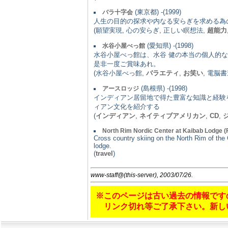
(東京都) -(1999)
バラ十字会
人生の目的の探求や内なる安らぎを求める為
(願望実現, 心の安らぎ, 正しい瞑想法,
超能力
(愛知県) -(1998)
水谷小屋べっ館
水谷小屋べっ館は、水谷 健の本当の個人的
是非一度ご賞味あれ。
(水谷小屋べっ館,
バラエティ
,
お笑い
, 電脳書
(島根県) -(1998)
アースロッジ
インディアン居留地で得た豊富な知識と経験
ィアン文化を紹介する
(
インディアン
,
ネイティブアメリカン
,
CD
,
North Rim Nordic Center at Kaibab Lodge (F
Cross country skiing on the North Rim of the 
lodge.
(
travel
)
www-staff@(this-server), 2003/07/26.
※このページは古い過去の情報です
リンク切れ等ご了承下さい。新し