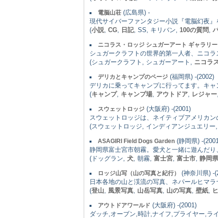
(広島県) -
電脳山荘
現代サイバーファンタジー小説『電脳幻夜』
(
小説
,
CG
,
日記
, SS, キリバン,
100の質問
,
ニコラス・ロッジ シュガーアート ギャラリー
シュガークラフトの世界的第一人者、ニコラ
(シュガークラフト, シュガーアート,
ニコラ
(福岡県) -(2002)
デリカとキャンプのページ
デリカに乗ってキャンプに行ってます。キャ
(
キャンプ
,
キャンプ場
,
アウトドア
,
レジャー
(大阪府) -(2001)
スウェットロッジ
スウェットロッジは、ネイティブアメリカン
(スウェットロッジ, インディアンジュエリー, 
(静岡県) -(2001
ASAGIRI Field Dogs Garden
静岡県富士宮市朝霧。愛犬と一緒に遊んだり
(ドッグラン,
犬
, 朝霧,
富士宮
,
富士市
,
静岡
(神奈川県) -(2
ロッジ山写（山の写真と紀行）
日本各地の山と渓流の写真、ネパールヒマラ
(
登山
,
風景写真
,
山岳写真
,
山の写真
,
壁紙
,
(大阪府) -(2001)
アウトドアワールド
ダッチ,オーブン,時計,ナイフ,プライヤー