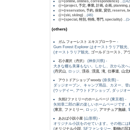
@+{online, onlines, correspondence}
...(142
@+{project, 予定, 事業, 計画, 企画, planning, 
@+{reservation, 予約, 保留, 貸切, reserve, b
@+{ski, skiing}
...(46)
@+{special, 特別, 特殊, 専門, speciality}
...(1
(others)
-
ガム フォーレスト エキスプローラー
Gum Forest Explorer はオースト
(オーストラリア観光,
ゴールドコースト
,
ア
(神奈川県) -
石小屋沢（丹沢）
大きな棚も美瀑もない。しかし、次から次へ
(
丹沢山
, ロッジ,
渓谷
,
渓流
,
滝
,
仕事道
,
山北
(奈良県) -
アウトドアショップ woody
ダッジオーブン、キャンプ用品、カヌー、登
(ウッデイー, アウトドアショップ, ダッジオ
(東京都) -
矢矧2ファミリーのホームページ
矢矧章二郎の家の楽しいホームページです。
(
東京
,
ファミリー
, ロッジ,
アマチュア無線
,
(山形県) -
あおば小説小屋
オリジナル小説をのせています。その他には
(
オリジナル小説
, SFファンタジー,
動物の写