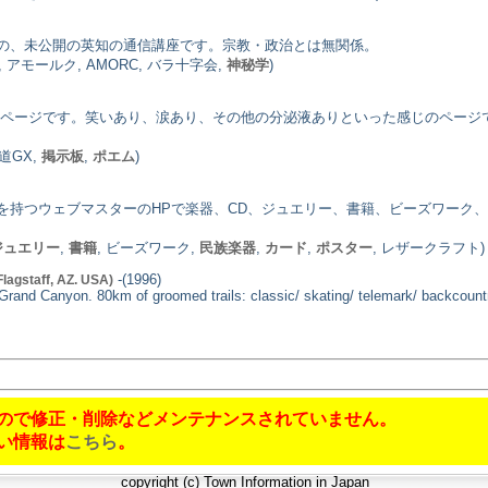
の、未公開の英知の通信講座です。宗教・政治とは無関係。
, アモールク, AMORC, バラ十字会,
神秘学
)
なページです。笑いあり、涙あり、その他の分泌液ありといった感じのページ
道GX,
掲示板
,
ポエム
)
を持つウェブマスターのHPで楽器、CD、ジュエリー、書籍、ビーズワーク
ジュエリー
,
書籍
, ビーズワーク,
民族楽器
,
カード
,
ポスター
, レザークラフト)
-(1996)
lagstaff, AZ. USA)
Grand Canyon. 80km of groomed trails: classic/ skating/ telemark/ backcountr
ので修正・削除などメンテナンスされていません。
い情報は
こちら
。
copyright (c) Town Information in Japan