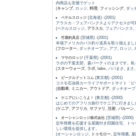
内商品も安価でゲット
(
キャンプ
, ロッジ,
料理
,
フィッシング
, ダ
(北海道) -(2001)
ベテルスロッジ
アラスカ・フェアバンクスよりアクセスが可
(ベテルスロッジ,
アラスカ
, フェアバンクス,
(茨城県) -(2001)
竹屋釣具店
本場アメリカのバス釣り道具を取り揃えまし
(
フローター
, ダッチオーブン, アブ, ロッジ,
(千葉県) -(2001)
マサのロッジ
ラボの千葉支部、森パーティのまさです。私
(
スターウォーズ
,
ラボ
,
labo
, パパまさ, まさ
(東京都) -(2001)
ビークルドットコム
コスモ石油発カーライフサポートサイト「ビーク
(
自動車
,
ミニカー
,
アウトドア
, ダッチオーブ
(東京都) -(2000)
ケニアにいこうよ！
はじめてのアフリカ旅行でケニアに行きまし
(
ケニア
,
アフリカ
,
サファリ
,
注射
,
バルーン
(茨城県) -(2000)
オーシャンロッジ株式会社
定年帰農を応援する菜園付き田園住宅、トゥ
しい環境を提供します。
(オーシャンロッジ,
トゥモロー
, 定年帰農, 