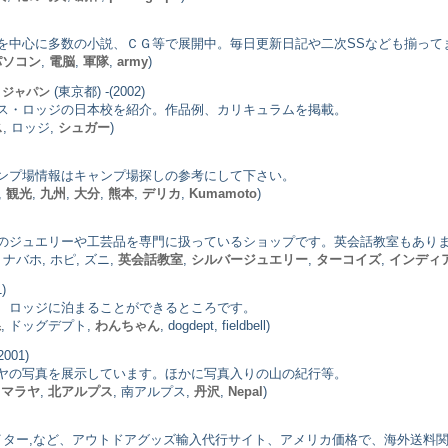
を中心に多数の小説、ＣＧ等で展開中。毎日更新日記や二次SSなども揃って
パソコン
,
電脳
,
軍隊
,
army
)
(東京都) -(2002)
 ジャパン
ス・ロッジの日本校を紹介。作品例、カリキュラムを掲載。
ス
, ロッジ,
シュガー
)
ンプ場情報はキャンプ場探しの参考にして下さい。
,
観光
,
九州
,
大分
,
熊本
,
デリカ
,
Kumamoto
)
のジュエリーや工芸品を専門に扱っているショップです。英会話教室もあり
ナバホ, ホピ, ズニ,
英会話教室
,
シルバージュエリー
,
ターコイズ
,
インディ
)
、ロッジに泊まることができるところです。
県
, ドッグデプト,
わんちゃん
, dogdept, fieldbell)
001)
ヤの写真を展示しています。ほかに写真入りの山の紀行等。
ヒマラヤ
,
北アルプス
, 南アルプス,
丹沢
,
Nepal
)
,ライター,など、アウトドアグッズ輸入代行サイト、アメリカ価格で、海外送