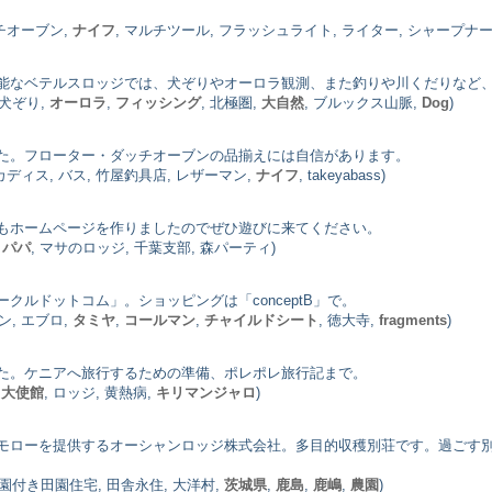
ッチオーブン,
ナイフ
, マルチツール, フラッシュライト, ライター, シャープナー
能なベテルスロッジでは、犬ぞりやオーロラ観測、また釣りや川くだりなど
 犬ぞり,
オーロラ
,
フィッシング
, 北極圏,
大自然
, ブルックス山脈,
Dog
)
た。フローター・ダッチオーブンの品揃えには自信があります。
 カディス, バス, 竹屋釣具店, レザーマン,
ナイフ
, takeyabass)
もホームページを作りましたのでぜひ遊びに来てください。
,
パパ
, マサのロッジ, 千葉支部, 森パーティ)
ルドットコム」。ショッピングは「conceptB」で。
ン, エブロ,
タミヤ
,
コールマン
,
チャイルドシート
, 徳大寺,
fragments
)
た。ケニアへ旅行するための準備、ポレポレ旅行記まで。
,
大使館
, ロッジ, 黄熱病,
キリマンジャロ
)
モローを提供するオーシャンロッジ株式会社。多目的収穫別荘です。過ごす
菜園付き田園住宅, 田舎永住, 大洋村,
茨城県
,
鹿島
,
鹿嶋
,
農園
)