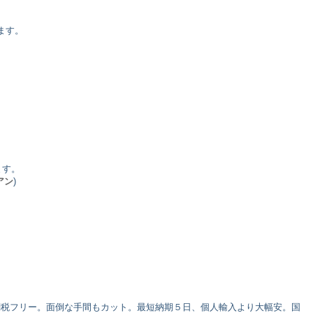
ます。
ます。
アン
)
料関税フリー。面倒な手間もカット。最短納期５日、個人輸入より大幅安。国