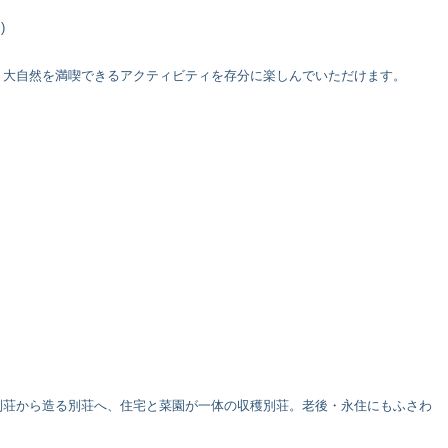
)
、大自然を満喫できるアクティビティを存分に楽しんでいただけます。
別荘から造る別荘へ、住宅と菜園が一体の収穫別荘。老後・永住にもふさわ