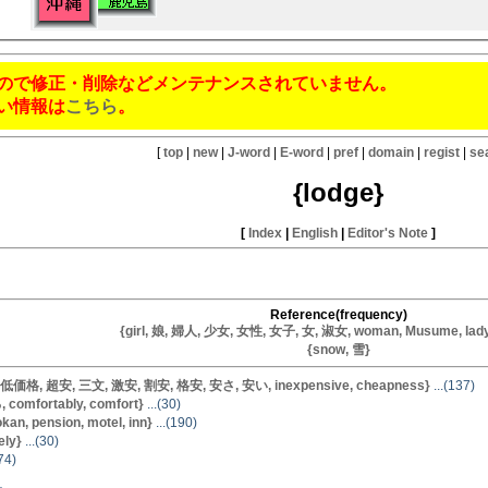
ので修正・削除などメンテナンスされていません。
い情報は
こちら
。
[
top
|
new
|
J-word
|
E-word
|
pref
|
domain
|
regist
|
se
{lodge}
[
Index
|
English
|
Editor's Note
]
Reference(frequency)
{girl, 娘, 婦人, 少女, 女性, 女子, 女, 淑女, woman, Musume, lady,
{snow, 雪}
 低価格, 超安, 三文, 激安, 割安, 格安, 安さ, 安い, inexpensive, cheapness}
...(137)
omfortably, comfort}
...(30)
n, pension, motel, inn}
...(190)
ly}
...(30)
74)