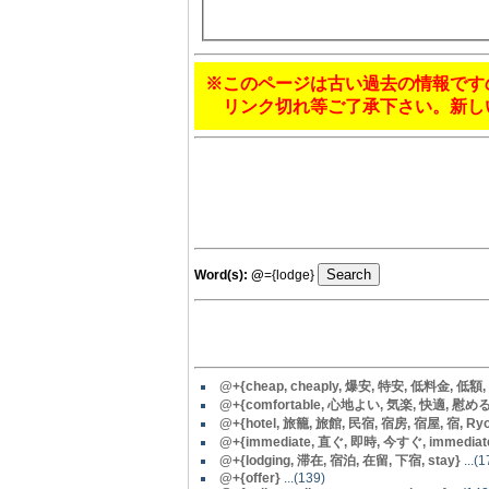
※このページは古い過去の情報です
リンク切れ等ご了承下さい。新し
Word(s):
@
={lodge}
@+{cheap, cheaply, 爆安, 特安, 低料金, 低額,
@
+{comfortable, 心地よい, 気楽, 快適, 慰める, c
@+{hotel, 旅籠, 旅館, 民宿, 宿房, 宿屋, 宿, Ryoka
@
+{immediate, 直ぐ, 即時, 今すぐ, immediate
@+{lodging, 滞在, 宿泊, 在留, 下宿, stay}
...(1
@+{offer}
...(139)