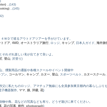
)
plan}
...(143)
ooking}
...(145)
42)
ラリア観光、４ＷＤで巡るアウトドアツアーを手がけています。
ウトドア
,
4WD
,
オーストラリア旅行
, ロッジ,
キャンプ
, 日本人ガイド,
海外旅
とそれぞれ楽しい滝が出てきて良いよ。
町
,
登山
, 沢登り)
山、燻製用品の通販や各種スクールやイベント開催中
ーブン,
コールマン
,
キャンプ
,
カヌー
,
登山
, スポーツベルト,
カヌースクール
秩父に私たちのロッジ、アマチュア無線にも全員参加東京都内の暮らしぶり
 電子機器製作,
ママ
,
娘
,
洋裁
,
花
)
動物や鳥、花などの写真なども有り。どうぞ遊びに来てください。
真
,
花の写真
,
創作
,
photograph
)