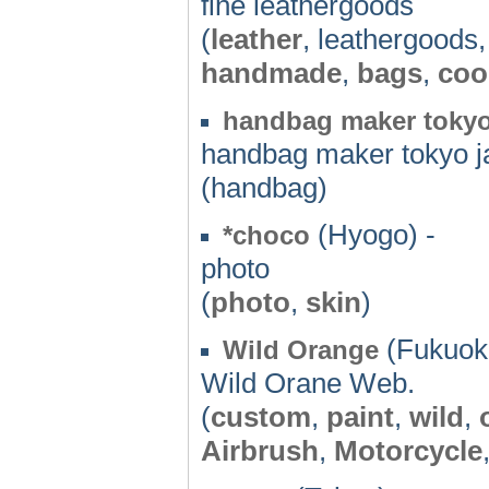
fine leathergoods
(
leather
, leathergoods
handmade
,
bags
,
coo
handbag maker tokyo
handbag maker tokyo j
(handbag)
(Hyogo) -
*choco
photo
(
photo
,
skin
)
(Fukuok
Wild Orange
Wild Orane Web.
(
custom
,
paint
,
wild
,
Airbrush
,
Motorcycle