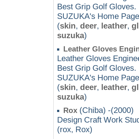
Best Grip Golf Gloves.
SUZUKA's Home Page
(
skin
,
deer
,
leather
,
g
suzuka
)
Leather Gloves Eng
Leather Gloves Engin
Best Grip Golf Gloves.
SUZUKA's Home Page
(
skin
,
deer
,
leather
,
g
suzuka
)
(Chiba) -(2000)
Rox
Design Craft Work Stu
(rox, Rox)