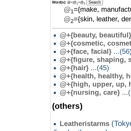
Word(s):
@
=@
+@
1
2
@
={make, manufact
1
@
={skin, leather, d
2
@+{beauty, beautiful
@+{cosmetic, cosmet
@+{face, facial}
...(56
@+{figure, shaping, 
@+{hair}
...(45)
@+{health, healthy, h
@+{high, upper, up, 
@+{nursing, care}
...
(others)
(Tokyo
Leatheristarms