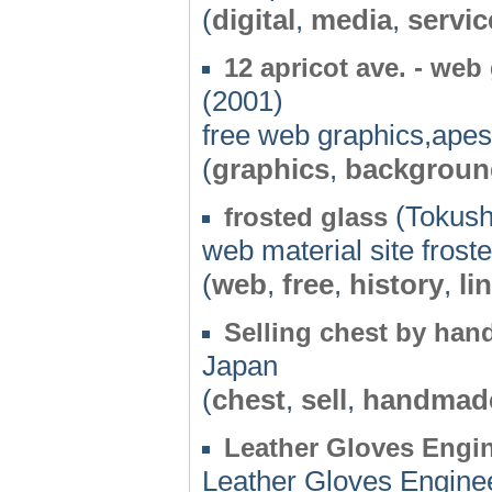
(
digital
,
media
,
servic
12 apricot ave. - web
(2001)
free web graphics,apes
(
graphics
,
backgroun
(Tokush
frosted glass
web material site froste
(
web
,
free
,
history
,
li
Selling chest by han
Japan
(
chest
,
sell
,
handmad
Leather Gloves Eng
Leather Gloves Engin