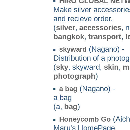
HIRO GLOBAL NETW
Make silver accessorie
and recieve order.
(
silver
,
accessories
, 
bangkok
,
transport
,
l
(Nagano) -
skyward
Distribution of a photo
(
sky
, skyward,
skin
,
ma
photograph
)
(Nagano) -
a bag
a bag
(a,
bag
)
(Aich
Honeycomb Go
Maru's HomePage