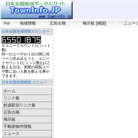
top
地域情報
広告出稿
掲示板
[
雑談
]
ニュー
日本全国地域情報カウンター
※ユニークカウント(ビジット
数)
同一のユーザが１日の間に何
ページ読み込もうと、ユニー
クカウント(ビジット数)は1と
数える方法。実際の閲覧ユー
ザ数に近い人数を数える事が
できます。
日本全国地域情報 メニュー
ホーム
リンク集
鉄道駅別リンク集
広告出稿
掲示板
不動産物件情報
ニュース