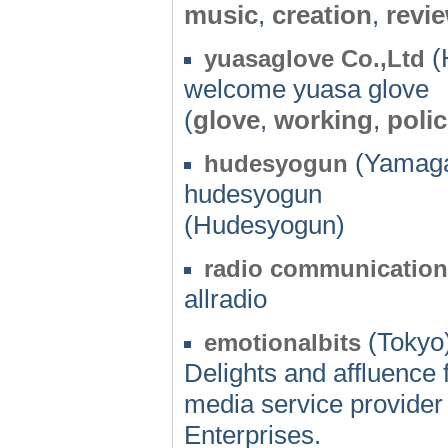
music
,
creation
,
revi
(
yuasaglove Co.,Ltd
welcome yuasa glove
(
glove
,
working
,
poli
(Yamaga
hudesyogun
hudesyogun
(Hudesyogun)
radio communicatio
allradio
(Tokyo)
emotionalbits
Delights and affluence fo
media service provider
Enterprises.