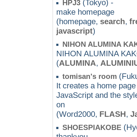
(Tokyo) -
HPJ3
make homepage
(homepage,
search
,
fr
javascript
)
NIHON ALUMINA KAK
NIHON ALUMINA KAK
(
ALUMINA
,
ALUMINI
(Fuku
tomisan's room
It creates a home pag
JavaScript and the styl
on
(Word2000,
FLASH
,
J
(Hy
SHOESPIAKOBE
thankyou