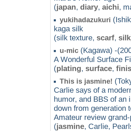
(
japan
,
diary
,
aichi
, m
(Ishi
yukihadazukuri
kaga silk
(silk texture,
scarf
,
silk
(Kagawa) -(20
u-mic
A Wonderful Surface F
(
plating
,
surface
,
fini
(Toky
This is jasmine!
Carlie says of a modern
humor, and BBS of an i
down from generation to
Amateur review grand-pr
(
jasmine
, Carlie, Pear