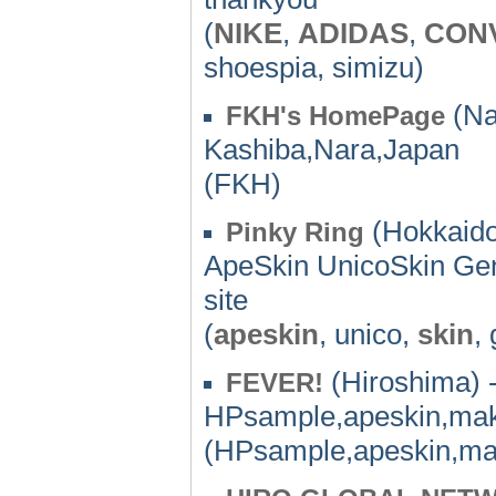
(
NIKE
,
ADIDAS
,
CON
shoespia, simizu)
(Na
FKH's HomePage
Kashiba,Nara,Japan
(FKH)
(Hokkaido
Pinky Ring
ApeSkin UnicoSkin Gene
site
(
apeskin
, unico,
skin
,
(Hiroshima) 
FEVER!
HPsample,apeskin,mak
(HPsample,apeskin,m