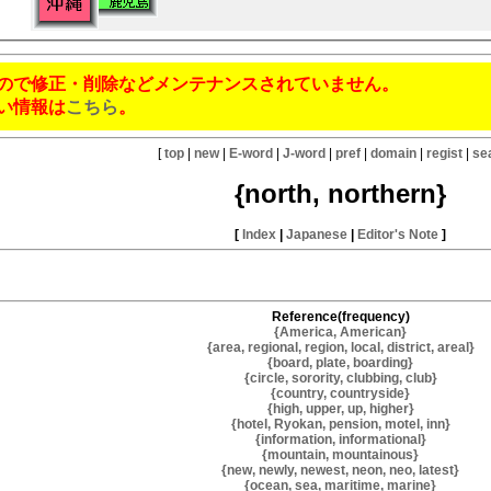
ので修正・削除などメンテナンスされていません。
い情報は
こちら
。
[
top
|
new
|
E-word
|
J-word
|
pref
|
domain
|
regist
|
se
{north, northern}
[
Index
|
Japanese
|
Editor's Note
]
Reference(frequency)
{America, American}
{area, regional, region, local, district, areal}
{board, plate, boarding}
{circle, sorority, clubbing, club}
{country, countryside}
{high, upper, up, higher}
{hotel, Ryokan, pension, motel, inn}
{information, informational}
{mountain, mountainous}
{new, newly, newest, neon, neo, latest}
{ocean, sea, maritime, marine}