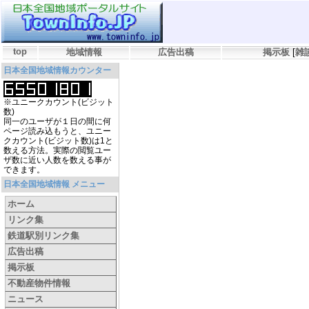
top
地域情報
広告出稿
掲示板
[
雑
日本全国地域情報カウンター
※ユニークカウント(ビジット
数)
同一のユーザが１日の間に何
ページ読み込もうと、ユニー
クカウント(ビジット数)は1と
数える方法。実際の閲覧ユー
ザ数に近い人数を数える事が
できます。
日本全国地域情報 メニュー
ホーム
リンク集
鉄道駅別リンク集
広告出稿
掲示板
不動産物件情報
ニュース