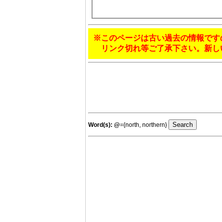
※このページは古い過去の情報です
リンク切れ等ご了承下さい。新し
Word(s):
@
={north, northern}