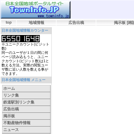
top
地域情報
広告出稿
掲示板
[
雑
日本全国地域情報カウンター
※ユニークカウント(ビジット
数)
同一のユーザが１日の間に何
ページ読み込もうと、ユニー
クカウント(ビジット数)は1と
数える方法。実際の閲覧ユー
ザ数に近い人数を数える事が
できます。
日本全国地域情報 メニュー
ホーム
リンク集
鉄道駅別リンク集
広告出稿
掲示板
不動産物件情報
ニュース