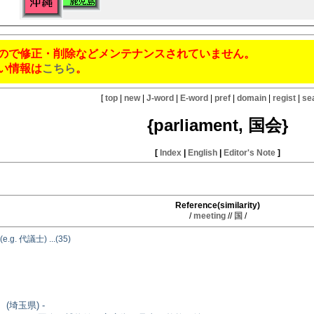
ので修正・削除などメンテナンスされていません。
い情報は
こちら
。
[
top
|
new
|
J-word
|
E-word
|
pref
|
domain
|
regist
|
se
{parliament, 国会}
[
Index
|
English
|
Editor's Note
]
Reference(similarity)
/
meeting
//
国
/
(e.g. 代議士) ...(35)
(埼玉県) -
。