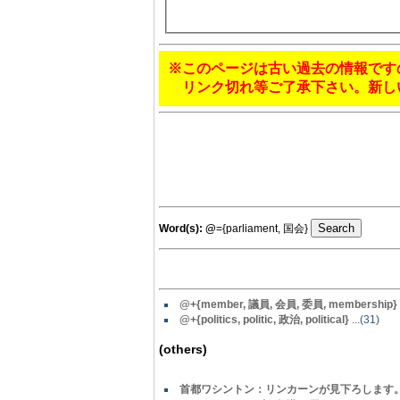
※このページは古い過去の情報です
リンク切れ等ご了承下さい。新し
Word(s):
@
={parliament, 国会}
@
+{member, 議員, 会員, 委員, membership}
@
+{politics, politic, 政治, political}
...(31)
(others)
首都ワシントン：リンカーンが見下ろします