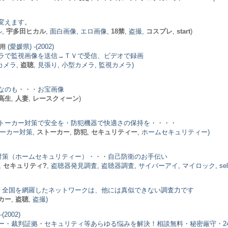
変えます。
ル,
宇多田ヒカル
, 面白画像, エロ画像,
18禁
, 盗撮,
コスプレ
,
start
)
(愛媛県) -(2002)
用
ラで監視画像を送信→ＴＶで受信、ビデオで録画
カメラ,
盗聴
, 見張り, 小型カメラ, 監視カメラ)
なのも・・・お宝画像
高生
,
人妻
,
レースクィーン
)
トーカー対策で安全を・防犯機器で快適さの保持を・・・・
 ストーカー対策,
ストーカー
,
防犯
,
セキュリティー
, ホームセキュリティー)
犯対策（ホームセキュリティー）・・・自己防衛のお手伝い
,
セキュリティ?
, 盗聴器発見調査, 盗聴器調査, サイバーアイ, マイロック, selfde
す。全国を網羅したネットワークは、他には真似できない調査力です
カー
,
盗聴
, 盗撮)
(2002)
ー・裁判証拠・セキュリティ等あらゆる悩みを解決！相談無料・秘密厳守・2