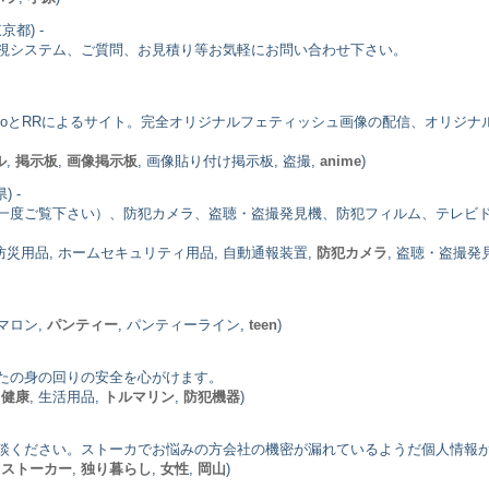
京都) -
視システム、ご質問、お見積り等お気軽にお問い合わせ下さい。
boとRRによるサイト。完全オリジナルフェティッシュ画像の配信、オリジ
ル
,
掲示板
,
画像掲示板
, 画像貼り付け掲示板, 盗撮,
anime
)
) -
一度ご覧下さい）、防犯カメラ、盗聴・盗撮発見機、防犯フィルム、テレビ
, 防災用品, ホームセキュリティ用品, 自動通報装置,
防犯カメラ
, 盗聴・盗撮発
シマロン,
パンティー
, パンティーライン,
teen
)
たの身の回りの安全を心がけます。
,
健康
, 生活用品,
トルマリン
,
防犯機器
)
談ください。ストーカでお悩みの方会社の機密が漏れているようだ個人情報
,
ストーカー
,
独り暮らし
,
女性
,
岡山
)