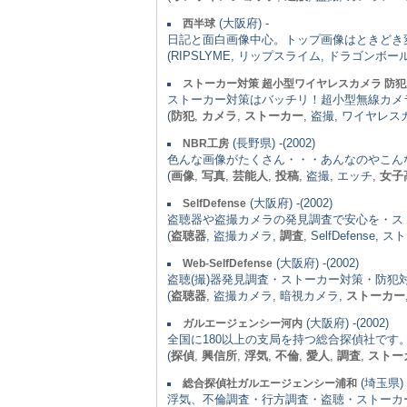
(大阪府) -
西半球
日記と面白画像中心。トップ画像はときどき
(RIPSLYME, リップスライム, ドラゴンボー
ストーカー対策 超小型ワイヤレスカメラ 防犯
ストーカー対策はバッチリ！超小型無線カメ
(
防犯
,
カメラ
,
ストーカー
, 盗撮, ワイヤレス
(長野県) -(2002)
NBR工房
色んな画像がたくさん・・・あんなのやこん
(
画像
,
写真
,
芸能人
,
投稿
, 盗撮, エッチ,
女子
(大阪府) -(2002)
SelfDefense
盗聴器や盗撮カメラの発見調査で安心を・ス
(
盗聴器
, 盗撮カメラ,
調査
, SelfDefense,
(大阪府) -(2002)
Web-SelfDefense
盗聴(撮)器発見調査・ストーカー対策・防
(
盗聴器
, 盗撮カメラ, 暗視カメラ,
ストーカー
(大阪府) -(2002)
ガルエージェンシー河内
全国に180以上の支局を持つ総合探偵社で
(
探偵
,
興信所
,
浮気
,
不倫
,
愛人
,
調査
,
ストー
(埼玉県) -
総合探偵社ガルエージェンシー浦和
浮気、不倫調査・行方調査・盗聴・ストーカ