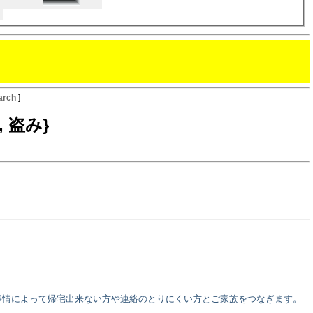
arch
]
l, 盗み}
事情によって帰宅出来ない方や連絡のとりにくい方とご家族をつなぎます。