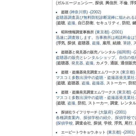
(
ガルエージェンシー
,
探偵
,
興信所
,
不倫
,
浮
(神奈川県) -(2002)
盗聴
盗聴器調査及び無料防犯診断泥棒に狙われる
(
盗聴
, 盗撮,
自己防衛
,
セキュリティ
,
防犯
,
(東京都) -(2001)
昭和情報調査事務所
迅速に調査致します。当事務所は相談料金は
(
浮気
,
探偵
,
盗聴器
, 盗撮,
雇用
,
結婚
, 筆跡,
(福岡県) -(2
盗聴器と発見器の販売／レンタル
盗聴器の販売とレンタルショップ。自信の低
(
盗聴器
, 発見器, 盗撮,
カメラ
,
通販
,
通信販
(東京都) -
盗聴・盗撮器発見調査エムワークス
マスコミ多数出演中の盗聴・盗撮器発見業社エ
(
盗聴
,
盗聴器
, 盗撮, 盗撮器,
ストーカー
,
防
(東京都) -(2
盗聴・盗撮発見調査エムワークス
マスコミ多数出演中の盗聴・盗撮器発見業社エ
(
盗聴
, 盗撮,
防犯
,
ストーカー
,
調査
,
レンタ
(大阪府) -(2001)
探偵社ライフリサーチ
各種調査案内、探偵学校の紹介。探偵学校で
(探偵学校,
調査会社
,
探偵
,
学校
,
浮気
,
尾行
,
(東京都) -(2001)
エーピートウキョウ.ネット