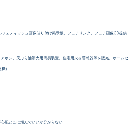
ナルフェティッシュ画像貼り付け掲示板、フェチリンク、フェチ画像CD提供
ドアホン、天ぷら油消火用簡易装置、住宅用火災警報器等を販売。ホームセ
見機)
が心配どこに頼んでいいか分からない