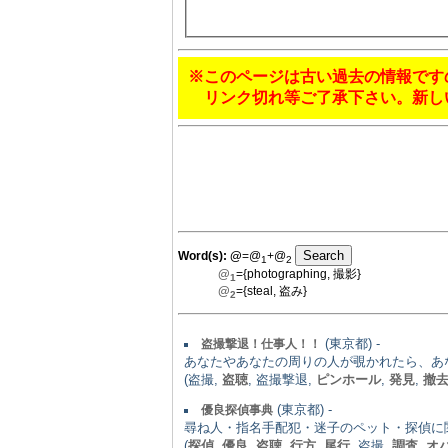
※このページは古い過去の情報です
リンク切れ等ご了承下さい。新し
Word(s):
@
=@
+@
1
2
@
={photographing, 撮影}
1
@
={steal, 盗み}
2
(東京都) -
盗撮撃退！仕事人！！
あなたやあなたの周りの人が覗かれたら、あ
(盗撮,
盗聴
, 盗撮撃退,
ピンホール
,
発見
,
撤
(東京都) -
優良探偵事典
尋ね人・指名手配犯・迷子のペット・探偵に
(
探偵
,
優良
,
盗聴
,
行方
,
尾行
, 盗撮,
調査
,
オ