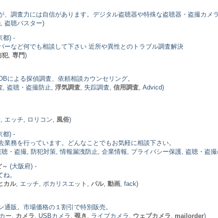
が、調査力には自信があります。デジタル盗聴器や特殊な盗聴器・盗撮カメ
畿
, 盗聴バスター)
都) -
バーなど何でも相談して下さい 近所や異性とのトラブル調査解決
防犯
,
専門
)
OBによる探偵調査、依頼相談カウンセリング。
査, 盗聴・盗撮防止,
浮気調査
, 失踪調査,
信用調査
, Advicd)
活, エッチ, ロリコン,
風俗
)
都) -
去業務を行っています。どんなことでもお気軽に相談下さい。
聴・盗撮, 防犯対策, 情報漏洩防止, 企業情報, プライバシー保護, 盗聴・盗撮
(大阪府) -
ど～
てね。
ヒカル
, エッチ, ポカリスエット,
パル
,
動画
, fack)
ン通販。市場価格の１割引で特別販売。
ーカー,
カメラ
, USBカメラ,
覗き
, ライブカメラ,
ウェブカメラ
,
mailorder
)