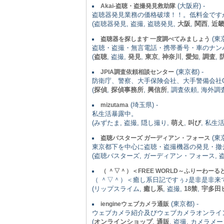
(大阪府) -
Akai-盗聴・盗撮発見救助隊
盗聴器発見業務の価格破壊！！。低料金です
(盗聴器発見, 盗撮, 盗聴発見,
大阪
,
関西
,
近
(東京
盗聴器を探します 一度調べてみましょう
盗聴・盗撮・無言電話・携帯番号・車のナン
(
盗聴
, 盗撮,
発見
,
東京
,
神奈川
,
愛知
,
調査
,
(東京都) -
JPIA調査依頼相談センター
防衛庁、警察、大手保険会社、大手警備会社
(
探偵
,
探偵事務所
,
興信所
, 調査依頼, 海外調
(埼玉県) -
mizutama
私生活暴露中。
(みずたま, 盗撮, 隠し撮り,
萌え
,
叫び
, 私生
(東京
盗聴バスターズ ガーディアン・フォース
東京都下を中心に盗聴・盗撮機器の発見・撤
(盗聴バスターズ, ガーディアン・フォース, 盗
（ ＾▽＾）＜FREE WORLD～ふりーわーる
（ ＾▽＾）＜癒し系日記ですぅ♪是非是非来
(リップスライム,
癒し系
, 盗撮,
18禁
,
宇多田
(東京都) -
iengineウェブカメラ通販
ウェブカメラ紹介及びウェブカメラオンライ
(
オンラインショップ
,
通販
, 盗撮, カメラメ