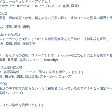
革新的なカーセキュリティーアイテム！
クセサリー
,
オービス
, アルファプログレス, 盗撮,
限定
)
001)
用意。通信教育では他に類をみない充実内容で、通学コースと同等の指導が
学校,
浮気
,
尾行
,
調査
)
阪府) -(2001)
ストーカーなど女性にまつわる各種問題解決をお手伝い。探偵学校も併設し
込み
,
盗聴
, 盗撮, 探偵学校)
え、みなさまの盗聴バスターズとして、もっと手軽に安心と安全を提供でき
聴器
,
発見業
, 盗聴バスターズ,
Security
)
(埼玉県) -(2000)
！ 盗聴器情報、ニュース、調査方法等も紹介しております。
器,
掲示板
,
調査
, 自己診断,
ストーカー
,
ニュース
)
000)
生活の中で彼方の知らないうちに被害者になっているのです！今なら限定キ
 盗聴バスターズ)
知りたい情報を提供いたします。