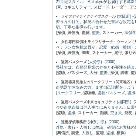
21世紀スタイル、ApTokyoがお届けする
(
車
,
セキュリティー
,
スピード
,
レーダー
,
ア
(大阪府) -(2
ライフディティクティブスクール
習う方の目的、状況の合わせた豊富な設定を
切、丁寧な指導を行います。
(
探偵
,
興信所
,
盗聴
, 盗撮,
ストーカー
, 探偵
(大
女性専門探偵社 ライフリサーチ・ウーマン
ベテラン女性相談員が、恋愛・結婚・離婚・
(
探偵
,
興信所
,
調査
,
ストーカー
,
尾行
,
張り
(大分県) -(2000)
盗聴バスターズ
弊社では、盗聴発見業の存在と必要性を踏ま
(
盗聴
,
バスターズ
,
大分
, 盗撮,
探偵
,
調査
,
盗
盗聴器発見撤去のリークフリー（関東地区）
盗聴器でお悩みの方、まず自己診断をしよう
(リークフリー,
盗聴器
, 盗聴バスターズ, 盗撮
(福岡県) -(2
盗聴バスターズ未来セキュリティ
今や盗聴盗撮は他人事ではありません！日常
(
盗聴
, 盗撮,
ストーカー
,
痴漢
, 空き巣,
防犯
,
(神奈川県) -(2000)
達磨探偵事務所
浮気・素行・人捜しは勿論、確実にお客様の
(
興信所
,
調査
, 人捜し,
盗聴
, 盗撮,
横浜
)