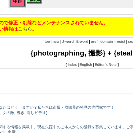
ので修正・削除などメンテナンスされていません。
い情報は
こちら
。
[
top
|
new
|
J-word
|
E-word
|
pref
|
domain
|
regist
|
se
{photographing, 撮影} + {stea
[
Index
|
English
|
Editor's Note
]
なたはどうしますか？私たちは盗撮・盗聴器の発見の専門家です！
去
, 女の敵,
覗き
, 隠しビデオ)
関する情報を掲載中。現在失踪中のご本人からの登録を募集しています。ご
ハラ
,
小原
)