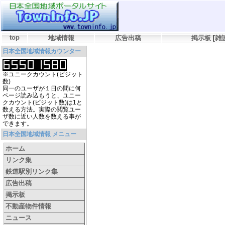
top
地域情報
広告出稿
掲示板
[
雑
日本全国地域情報カウンター
※ユニークカウント(ビジット
数)
同一のユーザが１日の間に何
ページ読み込もうと、ユニー
クカウント(ビジット数)は1と
数える方法。実際の閲覧ユー
ザ数に近い人数を数える事が
できます。
日本全国地域情報 メニュー
ホーム
リンク集
鉄道駅別リンク集
広告出稿
掲示板
不動産物件情報
ニュース