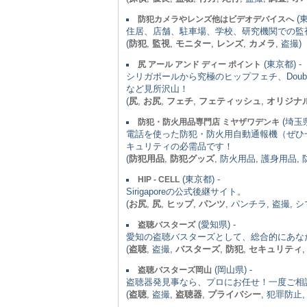
(東
防犯カメラやレンズ他はビデオデバイスへ
住居、店舗、駐車場、学校、研究機関での監
(
防犯
,
監視
,
モニター
,
レンズ
,
カメラ
, 盗撮)
(東京都) -
尻 アール アンド ディー ポイント
シリガポールから究極のヒップフェチ、Dou
など見所沢山！
(
尻
,
お尻
,
フェチ
,
フェティッシュ
,
オリジナ
(埼玉県
防犯・防火用品専門店 ミヤザワデンキ
電話を使った防犯・防火用自動通報機（ぜひ
キュリティの必需品です！
(
防犯用品
,
防犯グッズ
, 防火用品, 護身用品
(東京都) -
HIP - CELL
Sirigaporeの公式後継サイト。
(
お尻
,
尻
,
ヒップ
,
パンツ
, パンチラ, 盗撮, 
(愛知県) -
盗聴バスターズ
愛知の盗聴バスターズとして、総合的にあな
(
盗聴
, 盗撮,
バスターズ
,
防犯
,
セキュリティ
(岡山県) -
盗聴バスターズ岡山
盗聴器発見事なら、プロにお任せ！一度ご相
(
盗聴
, 盗撮,
盗聴器
,
プライバシー
, 犯罪防止