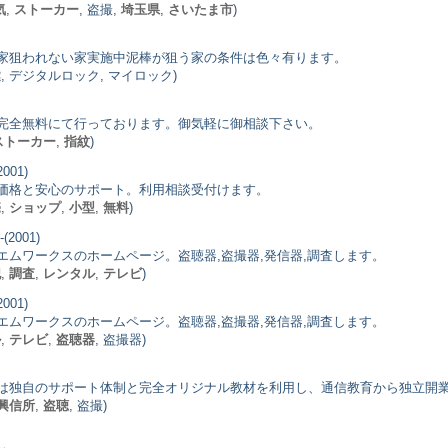
気
,
ストーカー
, 盗撮,
埼玉県
,
さいたま市
)
家狙われない家実施中泥棒が狙う家の条件は色々有ります。
鍵
, デジタルロック, マイロック)
完全無料にて行っております。御気軽に御相談下さい。
ストーカー
,
指紋
)
001)
価格と安心のサポート。利用相談受付けます。
売
,
ショップ
,
小型
,
無料
)
(2001)
ムワークスのホームページ。盗聴器,盗撮器,発信器,調査します。
犯
,
調査
,
レンタル
,
テレビ
)
001)
ムワークスのホームページ。盗聴器,盗撮器,発信器,調査します。
ル
,
テレビ
,
盗聴器
, 盗撮器)
は独自のサポート体制と完全オリジナル教材を利用し、通信教育から独立開
興信所
,
盗聴
, 盗撮)