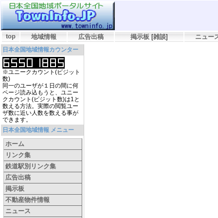
top
地域情報
広告出稿
掲示板
[
雑談
]
ニュー
日本全国地域情報カウンター
※ユニークカウント(ビジット
数)
同一のユーザが１日の間に何
ページ読み込もうと、ユニー
クカウント(ビジット数)は1と
数える方法。実際の閲覧ユー
ザ数に近い人数を数える事が
できます。
日本全国地域情報 メニュー
ホーム
リンク集
鉄道駅別リンク集
広告出稿
掲示板
不動産物件情報
ニュース