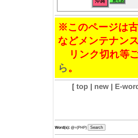
※このページは古
などメンテナン
リンク切れ等ご
ら
。
[
top
|
new
|
E-wor
Word(s):
@
={PHP}