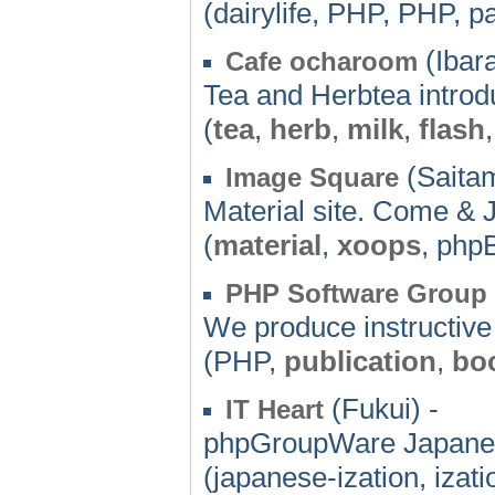
(dairylife, PHP, PHP, p
(Ibara
Cafe ocharoom
Tea and Herbtea introdu
(
tea
,
herb
,
milk
,
flash
(Saitam
Image Square
Material site. Come & 
(
material
,
xoops
, php
PHP Software Group
We produce instructive
(PHP,
publication
,
bo
(Fukui) -
IT Heart
phpGroupWare Japanese
(japanese-ization, izati