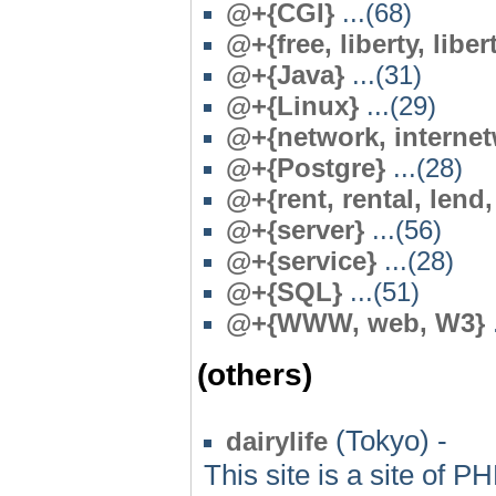
@+{CGI}
...(68)
@
+{free, liberty, libe
@
+{Java}
...(31)
@
+{Linux}
...(29)
@
+{network, internet
@
+{Postgre}
...(28)
@
+{rent, rental, lend
@+{server}
...(56)
@
+{service}
...(28)
@+{SQL}
...(51)
@+{WWW, web, W3}
.
(others)
(Tokyo) -
dairylife
This site is a site of 