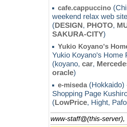
(Chi
cafe.cappuccino
weekend relax web sit
(
DESIGN
,
PHOTO
,
MU
SAKURA-CITY
)
Yukio Koyano's Hom
Yukio Koyano's Home 
(koyano,
car
,
Mercede
oracle
)
(Hokkaido) 
e-miseda
Shopping Page Kushiro
(
LowPrice
, Hight, Pa
www-staff@(this-server),