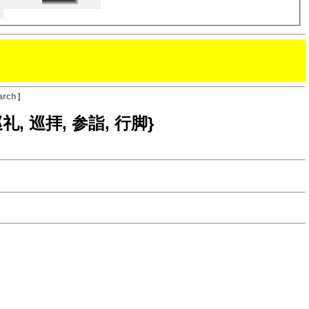
arch
]
巡礼, 巡拝, 参詣, 行脚}