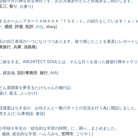
総鎮守火の神を祀る神社です。お正月風景やどんと祭風景をご紹介します。
五三
,
祭り
, お参り)
するホームシアターＹＡＭＡＨＡ『ＴＳＳ－１』の紹介もしています！ａｉｋ
ー,
感想
,
評価
,
批評
, のな,
diary
)
私の自己表現の一つになりつつあります。旅で感じたことを素直にレポート
車旅行
,
兵庫
,
淡路島
)
-
旅をする。ARCHITECT SOULとは、そんな日々を送った建築行脚ギャ
良
, 建築魂,
設計事務所
,
旅行
, AIA)
どん屋開業を夢見るたけちゃんの修行記
釜揚げ, 釜玉, ぶっかけ)
院連盟はちす会が、お坊さんと一般の方々との交流を行う為に開設しました
焚き上げ, 仏事相談, 参詣)
小学校６年生が「総合的な学習の時間」に，調べ，まとめました。
, 遍路, 総合的な学習, へんろみち,
笠岡市
, ごりやく)