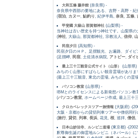
(奈良県) -
大和五條 藤井館
奈良県中西部の要地にある、吉野・高野・紀
(
宿泊
,
カヌー
,
鮎釣り
, 紀伊半島,
奈良
,
五條
,
(山梨県) -
甲斐國 大嶽山 那賀都神社
当神社は古い歴史を持つ神社です。山梨県の
(
神社
, 大嶽山, 那賀都神社, 宗教法人,
信仰
,
(高知県) -
民宿夕日
民宿夕日のＨＰ。足摺観光、お遍路、ダイビ
(足摺岬,
民宿
, 土佐清水病院,
アトピー
,
ダイ
(山形県) 
最上三十三観音公式サイト（山形）
みちのく山形にすばらしい観音霊場がありま
(最上三十三観音, 東北の霊場, みちのくの霊場, 
(山形県) -
パソコン教室
IBMとのライセンスによる新発想パソコン教
(
パソコン教室
, ホームページ作成, 最上三十三
(大阪府) -(20
クロカベレックスツアー旅情報
大阪・京都からの貸切列車ツアーや僧侶同行
(
旅行
,
貸切
,
列車
,
長浜
, 花見,
桜
, 巡拝,
僧侶
,
(東京都) -(2002
日本山妙法寺、ルンビニ道場
釈尊御生誕の御霊地ルンビニ（ネパール）に