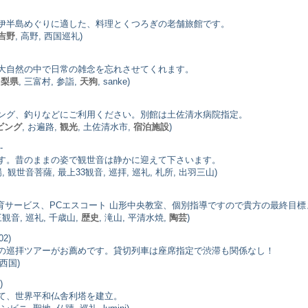
伊半島めぐりに適した、料理とくつろぎの老舗旅館です。
吉野
, 高野, 西国巡礼)
大自然の中で日常の雑念を忘れさせてくれます。
山梨県
, 三富村, 参詣,
天狗
, sanke)
ング、釣りなどにご利用ください。別館は土佐清水病院指定。
ビング
, お遍路,
観光
, 土佐清水市,
宿泊施設
)
-
す。昔のままの姿で観世音は静かに迎えて下さいます。
観世音菩薩, 最上33観音, 巡拝, 巡礼, 札所, 出羽三山)
育サービス、PCエスコート 山形中央教室、個別指導ですので貴方の最終目
観音, 巡礼, 千歳山,
歴史
, 滝山, 平清水焼,
陶芸
)
02)
の巡拝ツアーがお薦めです。貸切列車は座席指定で渋滞も関係なし！
 西国)
)
て、世界平和仏舎利塔を建立。