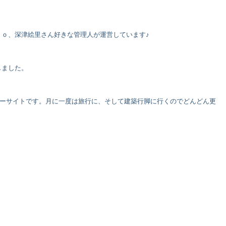
ｏ、深津絵里さん好きな管理人が運営しています♪
しました。
ラリーサイトです。月に一度は旅行に、そして建築行脚に行くのでどんどん更
。