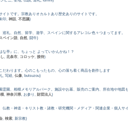
ルンビニ, 聖地, 仏蹟, 巡礼, lumini)
サイトです。宗教ありオカルトあり歴史ありのサイトです。
御朱印,
神話
,
不思議
)
、巡礼、自然、留学、遊学、スペインに関するアレコレ色々つまってます。
スペイン語
,
自然
, 闘牛)
はな亭』に、ちょっと よっていかんかね！？
わし
,
北条市
,
コロッケ
,
接待
)
こだわります。心のこもったもの、心の落ち着く商品を創作します
巡礼, 写経,
仏像
, butsuzou)
園霊園、相模メモリアルパーク。施設やお墓、販売のご案内、所在地や地図
相模
,
神奈川県
, お参り,
財団法人
)
。仏教・神道・キリスト教・諸教・研究機関・メディア・関連企業・個人サ
会
,
検索
, 新宗教)