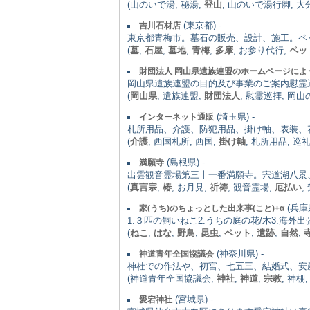
(山のいで湯, 秘湯,
登山
, 山のいで湯行脚, 大
(東京都) -
吉川石材店
東京都青梅市。墓石の販売、設計、施工。ペ
(
墓
,
石屋
,
墓地
,
青梅
,
多摩
, お参り代行,
ペッ
財団法人 岡山県遺族連盟のホームページによ
岡山県遺族連盟の目的及び事業のご案内慰霊
(
岡山県
, 遺族連盟,
財団法人
, 慰霊巡拝, 岡山
(埼玉県) -
インターネット通販
札所用品、介護、防犯用品、掛け軸、表装、
(
介護
, 西国札所, 西国,
掛け軸
, 札所用品, 巡
(島根県) -
満願寺
出雲観音霊場第三十一番満願寺。宍道湖八景
(
真言宗
,
椿
, お月見,
祈祷
, 観音霊場,
厄払い
,
(兵庫県
家(うち)のちょっとした出来事(こと)+α
1.３匹の飼いねこ2.うちの庭の花/木3.海外
(
ねこ
,
はな
,
野鳥
,
昆虫
,
ペット
,
遺跡
,
自然
,
(神奈川県) -
神道青年全国協議会
神社での作法や、初宮、七五三、結婚式、安
(神道青年全国協議会,
神社
,
神道
,
宗教
, 神棚
(宮城県) -
愛宕神社