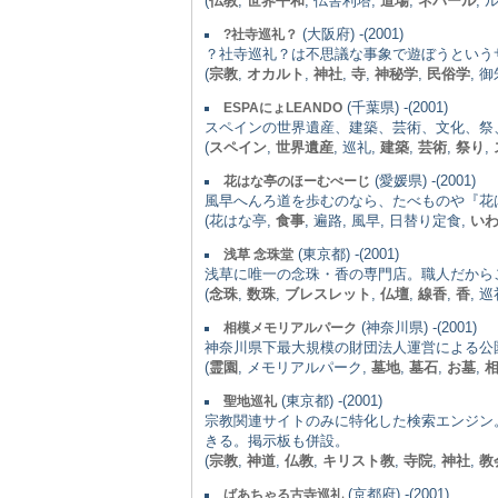
(
仏教
,
世界平和
, 仏舎利塔,
道場
,
ネパール
, 
(大阪府) -(2001)
?社寺巡礼？
？社寺巡礼？は不思議な事象で遊ぼうという
(
宗教
,
オカルト
,
神社
,
寺
,
神秘学
,
民俗学
, 
(千葉県) -(2001)
ESPAにょLEANDO
スペインの世界遺産、建築、芸術、文化、祭
(
スペイン
,
世界遺産
, 巡礼,
建築
,
芸術
,
祭り
,
(愛媛県) -(2001)
花はな亭のほーむぺーじ
風早へんろ道を歩むのなら、たべものや『花
(花はな亭,
食事
, 遍路, 風早, 日替り定食,
い
(東京都) -(2001)
浅草 念珠堂
浅草に唯一の念珠・香の専門店。職人だから
(
念珠
,
数珠
,
ブレスレット
,
仏壇
,
線香
,
香
, 
(神奈川県) -(2001)
相模メモリアルパーク
神奈川県下最大規模の財団法人運営による公
(
霊園
, メモリアルパーク,
墓地
,
墓石
,
お墓
,
(東京都) -(2001)
聖地巡礼
宗教関連サイトのみに特化した検索エンジン
きる。掲示板も併設。
(
宗教
,
神道
,
仏教
,
キリスト教
,
寺院
,
神社
,
教
(京都府) -(2001)
ばあちゃる古寺巡礼