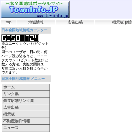
top
地域情報
広告出稿
掲示板
[
雑
日本全国地域情報カウンター
※ユニークカウント(ビジット
数)
同一のユーザが１日の間に何
ページ読み込もうと、ユニー
クカウント(ビジット数)は1と
数える方法。実際の閲覧ユー
ザ数に近い人数を数える事が
できます。
日本全国地域情報 メニュー
ホーム
リンク集
鉄道駅別リンク集
広告出稿
掲示板
不動産物件情報
ニュース