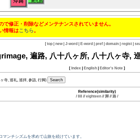
ので修正・削除などメンテナンスされていません。
い情報は
こちら
。
[
top
|
new
|
J-word
|
E-word
|
pref
|
domain
|
regist
|
se
lgrimage, 遍路, 八十八ヶ所, 八十八ヶ寺, 
[
Index
|
English
|
Editor's Note
]
八ヶ寺, 巡礼, 巡拝, 参詣, 行脚}
Reference(similarity)
/
88
//
eighteen
//
脚
//
路
/
ロマンチシズムを求めて山旅を続けています。