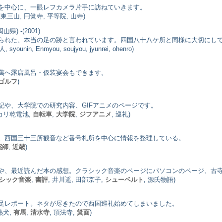
を中心に、一眼レフカメラ片手に訪ねていきます。
湖東三山, 円覚寺, 平等院, 山寺)
岡山県) -(2001)
られた、本当の足の跡と言われています。四国八十八ケ所と同様に大切にして
n, Enmyou, soujyou, jyunrei, ohenro)
萬へ露店風呂・仮装宴会もできます。
ゴルフ
)
記や、大学院での研究内容、GIFアニメのページです。
ルカリ乾電池,
自転車
,
大学院
,
ジフアニメ
, 巡礼)
。西国三十三所観音など番号札所を中心に情報を整理している。
薬師
,
近畿
)
や、最近読んだ本の感想。クラシック音楽のページにパソコンのページ、古
シック音楽
,
書評
, 井川遥, 田部京子,
シューベルト
, 源氏物語)
足レポート。ネタが尽きたので西国巡礼始めてしまいました。
熱犬,
有馬
,
清水寺
, 頂法寺,
箕面
)