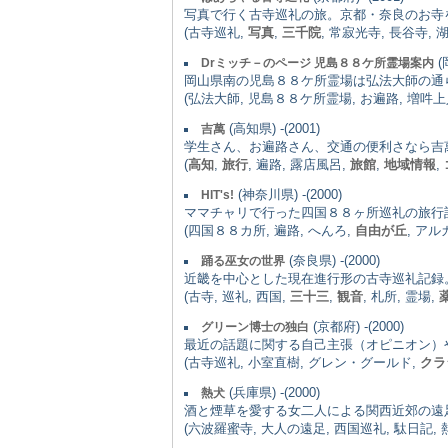
写真で行く古寺巡礼の旅。京都・奈良のお寺
(古寺巡礼,
写真
,
三千院
, 常寂光寺, 長谷寺, 
(
Drミッチ－のページ 児島８８ケ所霊場案内
岡山県南の児島８８ケ所霊場は弘法大師の通
(弘法大師, 児島８８ケ所霊場, お遍路, 増吽上人, syouni
(高知県) -(2001)
吉萬
学生さん、お遍路さん、交通の便利さなら吉
(
高知
,
旅行
, 遍路, 露店風呂,
旅館
,
地域情報
,
(神奈川県) -(2000)
HIT's!
ママチャリで行った四国８８ヶ所巡礼の旅行
(四国８８カ所, 遍路, へんろ,
自由が丘
, ア
(奈良県) -(2000)
踊る巫女の世界
近畿を中心とした現在進行形の古寺巡礼記録
(古寺, 巡礼, 西国,
三十三
,
観音
, 札所, 霊場,
(京都府) -(2000)
グリーン博士の独白
最近の話題に関する自己主張（オピニオン）
(古寺巡礼, 小室直樹, グレン・グールド,
クラ
(兵庫県) -(2000)
熱犬
酒と煙草を愛する女二人による関西近郊の遠
(六波羅蜜寺, 大人の遠足, 西国巡礼, 駄日記, 