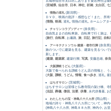
宮城県仙台市太白区にあります愛宕神社は臺
(
宮城県
,
仙台市
,
日本
,
神社
,
祈祷
,
太白区
,
七
(新潟県) -
情熱の巡礼
ＤＶＤ、映画の批評・感想など！また、所有
(
情熱
,
映画
, 巡礼, 情熱の巡礼, ホームシアタ
(奈良県) -
チャリンコラプソディー
自由気ままの自転車旅。自転車で行く旅は、
(
旅行
,
自転車
, お遍路,
旅
,
日記
,
旅行記
,
自転
(奈良県) 
アーキテクトソウル 建築・都市行脚
旅のついでに建築を見る、建築を見るついでに
新します。
(
建築
,
建築家
, 建築行脚,
写真
, 安藤忠雄,
奈
(大阪府) -
大阪讃岐うどん
大阪で食べられる讃岐うどん店の情報と、う
(
大阪
,
讃岐
,
うどん
,
情報
,
食べ歩き
, 巡礼, 
(茨城県) -
はちすサロン
はちすサロンは皆様と仏教寺院の架け橋、寺
(
法話
,
葬儀
,
僧侶
,
法要
,
供養
, 永代供養墓, お
(岡山県) -
わたしたちの宝・神島八十八カ所
地域の誇り・神島八十八カ所について，神内
(神島八十八カ所, 神島８８カ所, 神内小, お堂