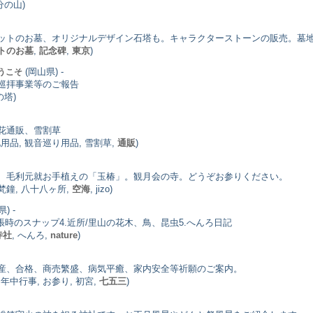
分の山)
ットのお墓、オリジナルデザイン石塔も。キャラクターストーンの販売。墓
トのお墓
,
記念碑
,
東京
)
(岡山県) -
うこそ
巡拝事業等のご報告
の塔)
花通販、雪割草
礼用品, 観音巡り用品, 雪割草,
通販
)
、毛利元就お手植えの「玉椿」。観月会の寺。どうぞお参りください。
 梵鐘, 八十八ヶ所,
空海
, jizo)
) -
出張時のスナップ4.近所/里山の花木、鳥、昆虫5.へんろ日記
寺社
, へんろ,
nature
)
産、合格、商売繁盛、病気平癒、家内安全等祈願のご案内。
, 年中行事, お参り, 初宮,
七五三
)