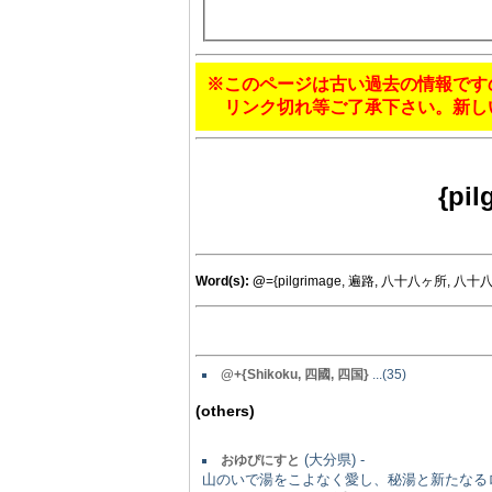
※このページは古い過去の情報です
リンク切れ等ご了承下さい。新し
{pi
Word(s):
@
={pilgrimage, 遍路, 八十八ヶ所, 八十
@
+{Shikoku, 四國, 四国}
...(35)
(others)
(大分県) -
おゆぴにすと
山のいで湯をこよなく愛し、秘湯と新たなる