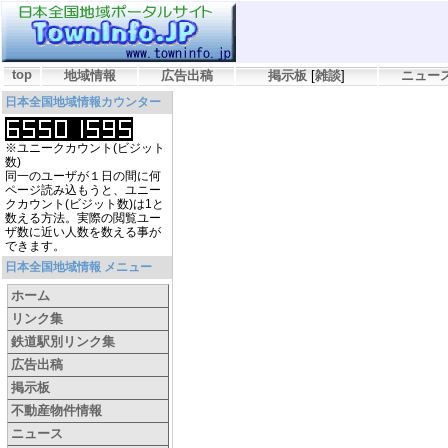
top
地域情報
広告出稿
掲示板
[
雑談
]
ニュー
日本全国地域情報カウンター
※ユニークカウント(ビジット
数)
同一のユーザが１日の間に何
ページ読み込もうと、ユニー
クカウント(ビジット数)は1と
数える方法。実際の閲覧ユー
ザ数に近い人数を数える事が
できます。
日本全国地域情報 メニュー
ホーム
リンク集
鉄道駅別リンク集
広告出稿
掲示板
不動産物件情報
ニュース