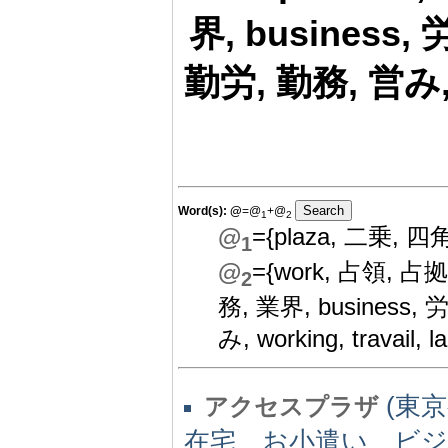
界, business,
勤労, 勤務, 営み, wo
Word(s):
@
=@
+@
1
2
@
={plaza, 二乗, 四角
1
@
={work, 占領, 占拠,
2
務, 業界, business
み, working, travail, la
(東京都
アクセスプラザ
在宅、お小遣い、ビジ