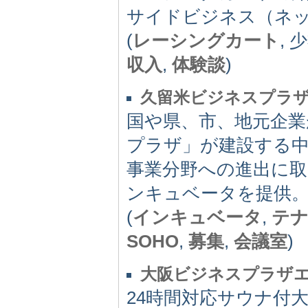
サイドビジネス（ネ
(
レーシングカート
, 
収入
,
体験談
)
久留米ビジネスプラ
国や県、市、地元企業
プラザ」が建設する
事業分野への進出に
ンキュベータを提供
(
インキュベータ
,
テ
SOHO
,
募集
,
会議室
)
大阪ビジネスプラザ
24時間対応サウナ付