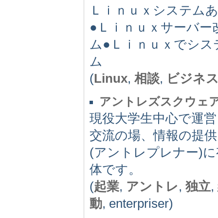
Ｌｉｎｕｘシステムあ
●Ｌｉｎｕｘサーバー
ム●Ｌｉｎｕｘでシス
ム
(
Linux
,
相談
,
ビジネ
アントレズスクウェ
現役大学生中心で運営
交流の場、情報の提供
(アントレプレナー)
体です。
(
起業
,
アントレ
,
独立
,
動
, enterpriser)