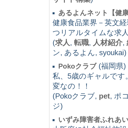
あるよんネット【健康
健康食品業界－英文経
つリアルタイムな求
(
求人
,
転職
,
人材紹介
,
ン, あるよん, syoukai)
(福岡県) -
Pokoクラブ
私、5歳のギャルです
変なの！！
(Pokoクラブ,
pet
, ポ
ジ)
いずみ障害者ふれあ