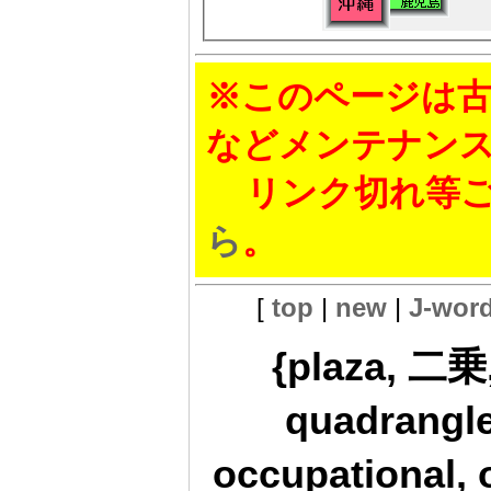
※このページは古
などメンテナン
リンク切れ等ご
ら
。
[
top
|
new
|
J-wor
{plaza, 二
quadrangl
occupational