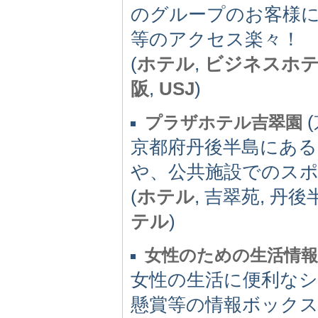
のグループのお客様に
等のアクセス楽々！
(
ホテル
,
ビジネスホ
阪
,
USJ
)
(
プラザホテル吉翠園
京都府丹後半島にあ
や、公共施設でのス
(
ホテル
, 吉翠苑, 丹後
テル
)
女性のための生活情報
女性の生活に便利なシ
懸賞等の情報ボック