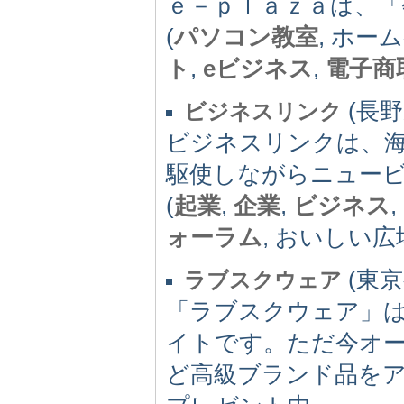
ｅ－ｐｌａｚａは、「
(
パソコン教室
, ホー
ト
,
eビジネス
,
電子商
(長野県
ビジネスリンク
ビジネスリンクは、
駆使しながらニュー
(
起業
,
企業
,
ビジネス
ォーラム
, おいしい広
(東京都
ラブスクウェア
「ラブスクウェア」
イトです。ただ今オ
ど高級ブランド品を