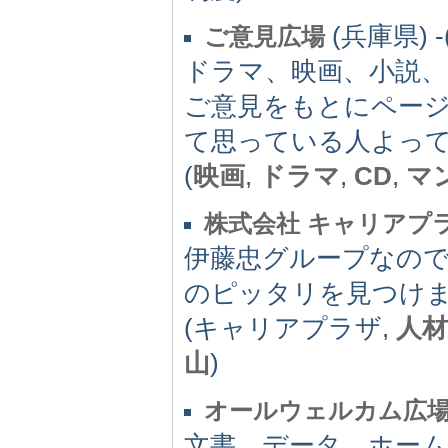
(兵庫県) -(
ご意見広場
ドラマ、映画、小説、
ご意見をもとにペー
て思っている人よっ
(
映画
,
ドラマ
,
CD
,
マ
株式会社 キャリアプ
伊藤忠グループなの
のピッタリを見つけ
(キャリアプラザ,
人材
山
)
オールウェルカム広
文書、データ、ホー