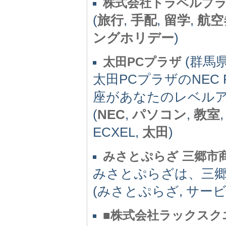
株式会社トラベルプ
(
旅行
,
手配
,
留学
,
航空
ングホリデー
)
(群馬県)
太田PCプラザ
太田PCプラザのNE
座があなたのレベル
(
NEC
,
パソコン
,
教室
ECXEL,
太田
)
みさとぷらざ 三郷市
みさとぷらざは、三
(みさとぷらざ, サービ
■株式会社ラックスク