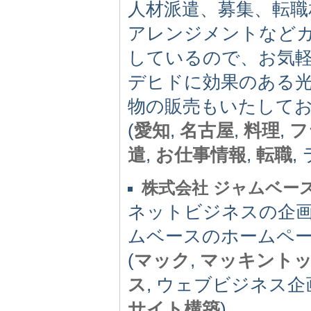
人材派遣、募集、転職
アレンジメントなど
しているので、お気
デヒドに効果のある
物の販売もいたして
(
愛知
,
名古屋
,
料理
,
フ
遣
,
お仕事情報
,
転職
,
株式会社 ジャムベー
ネットビジネスの企
ムベースのホームペ
(
マック
,
マッキント
ス
, ウェブビジネス企
サイト構築
)