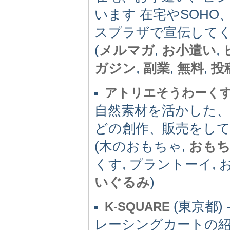
います 在宅やSOH
スプラザで宣伝して
(
メルマガ
,
お小遣い
,
ガジン
,
副業
,
無料
,
投
アトリエそうわーく
自然素材を活かした
どの創作、販売をし
(木のおもちゃ,
おも
くす, プラントーイ,
いぐるみ
)
(東京都) 
K-SQUARE
レーシングカートの紹