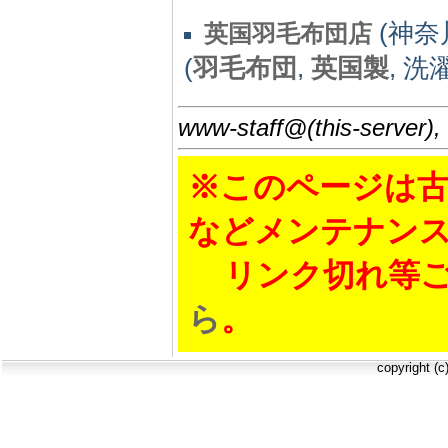
(神奈川
英国羽毛布団店
(
羽毛布団
,
英国製
, 
www-staff@(this-server),
※このページは古
などメンテナン
リンク切れ等ご
ら
。
copyright (c