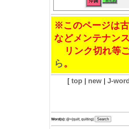
※このページは古
などメンテナン
リンク切れ等ご
ら
。
[
top
|
new
|
J-wor
Word(s):
@
={quilt, quilting}