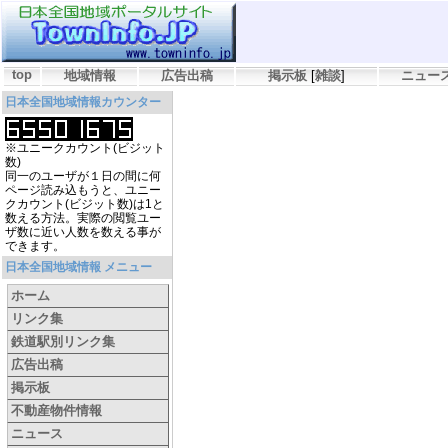
top
地域情報
広告出稿
掲示板
[
雑談
]
ニュー
日本全国地域情報カウンター
※ユニークカウント(ビジット
数)
同一のユーザが１日の間に何
ページ読み込もうと、ユニー
クカウント(ビジット数)は1と
数える方法。実際の閲覧ユー
ザ数に近い人数を数える事が
できます。
日本全国地域情報 メニュー
ホーム
リンク集
鉄道駅別リンク集
広告出稿
掲示板
不動産物件情報
ニュース