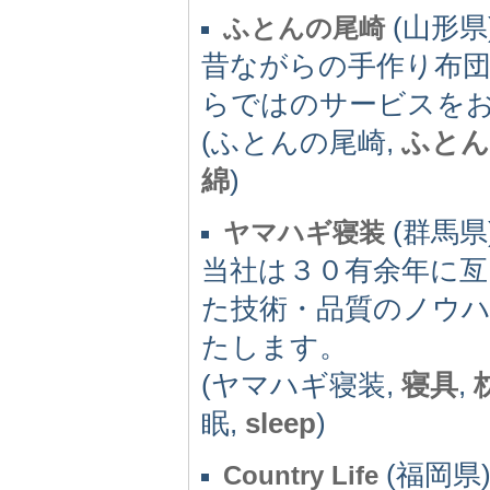
(山形県)
ふとんの尾崎
昔ながらの手作り布
らではのサービスを
(ふとんの尾崎,
ふとん
綿
)
(群馬県)
ヤマハギ寝装
当社は３０有余年に亙
た技術・品質のノウ
たします。
(ヤマハギ寝装,
寝具
,
眠,
sleep
)
(福岡県) 
Country Life