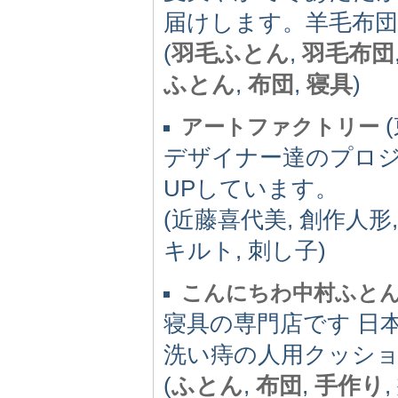
届けします。羊毛布
(
羽毛ふとん
,
羽毛布団
ふとん
,
布団
,
寝具
)
(
アートファクトリー
デザイナー達のプロ
UPしています。
(近藤喜代美, 創作人形,
キルト, 刺し子)
こんにちわ中村ふと
寝具の専門店です 日
洗い痔の人用クッショ
(
ふとん
,
布団
,
手作り
,