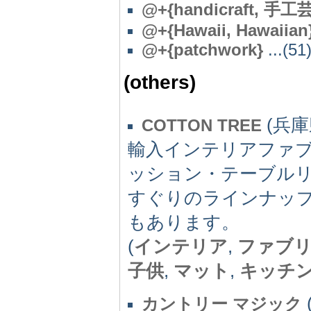
@
+{handicraft, 手
@
+{Hawaii, Hawaiian
@+{patchwork}
...(51
(others)
(兵庫県
COTTON TREE
輸入インテリアファ
ッション・テーブル
すぐりのラインナッ
もあります。
(
インテリア
,
ファブ
子供
,
マット
,
キッチ
カントリー マジック