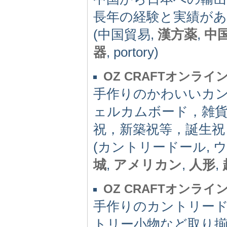
長年の経験と実績が
(中国貿易,
漢方薬
,
中
器
, portory)
OZ CRAFTオンラ
手作りのかわいいカ
ェルカムボード，雑
祝，新築祝等，誕生祝
(カントリードール, 
城
,
アメリカン
,
人形
,
OZ CRAFTオンラ
手作りのカントリー
トリー小物など取り