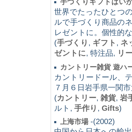
手づくりギフトはい
世界でたったひとつ
ルで手づくり商品の
レゼントに。個性的
(
手づくり
,
ギフト
,
ネ
ゼントに
, 特注品,
リ
カントリー雑貨 遊ハ
カントリードール、テ
７月６日岩手県一関市
(
カントリー
,
雑貨
,
岩
ルト,
手作り
,
Gifts
)
-(2002)
上海市場
中国から日本への輸出