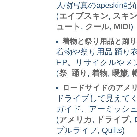
人物写真のapeskin配布。オ
(
エイプスキン
,
スキ
ュート
,
クール
,
MIDI
)
着物と祭り用品と踊り
着物や祭り用品 踊り衣
HP。リサイクルやメ
(
祭
,
踊り
,
着物
,
暖簾
,
ロードサイドのアメ
ドライブして見えて
ガイド、アーミッシ
(
アメリカ
,
ドライブ
,
プルライフ, Quilts)