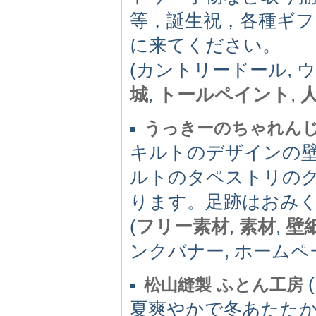
等，誕生祝，各種ギ
に来てください。
(カントリードール, 
城
,
トールペイント
,
うっきーのちゃれん
キルトのデザインの壁
ルトのタペストリの
ります。足跡はおみく
(
フリー素材
,
素材
,
壁
ンクバナー, ホームペ
(
松山縫製 ふとん工房
夏爽やかで冬あたた