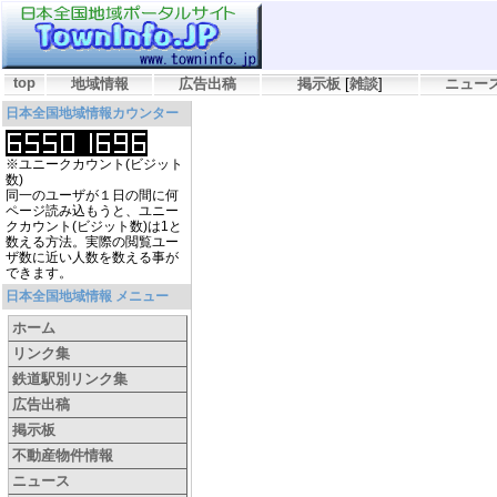
top
地域情報
広告出稿
掲示板
[
雑談
]
ニュー
日本全国地域情報カウンター
※ユニークカウント(ビジット
数)
同一のユーザが１日の間に何
ページ読み込もうと、ユニー
クカウント(ビジット数)は1と
数える方法。実際の閲覧ユー
ザ数に近い人数を数える事が
できます。
日本全国地域情報 メニュー
ホーム
リンク集
鉄道駅別リンク集
広告出稿
掲示板
不動産物件情報
ニュース