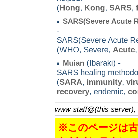
(
Hong
,
Kong
,
SARS
,
SARS(Severe Acute R
-
SARS(Severe Acute Re
(WHO, Severe,
Acute
(Ibaraki) -
Muian
SARS healing methodol
(
SARA
,
immunity
,
vir
recovery
, endemic,
co
www-staff@(this-server),
※このページは古