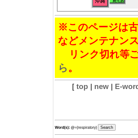
※このページは古
などメンテナン
リンク切れ等ご
ら
。
[
top
|
new
|
E-wor
Word(s):
@
={respiratory}