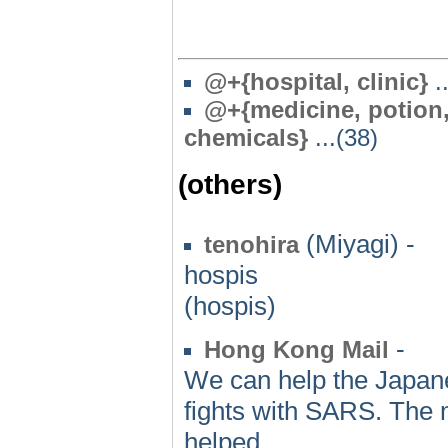
@
+{hospital, clinic}
..
@
+{medicine, potion,
chemicals}
...(38)
(others)
(Miyagi) -
tenohira
hospis
(hospis)
-
Hong Kong Mail
We can help the Japa
fights with SARS. The m
helped.