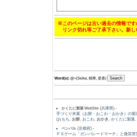
※このページは古い過去の情報です
リンク切れ等ご了承下さい。新し
Word(s):
@
={Seika, 精華, 星香}
(兵庫県) -
かくたに製菓 WebSite
手づくり米菓（お餅・おこわ・おかき）の製
(おもち,
お餅
, おこわ,
おかき
, かくたに製菓,
(京都府) -
ペンパル
ＰＳゲーム「ガンパレードマーチ」と微笑苦