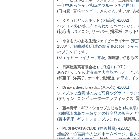
一年中あったかい宮崎のフルーツをお届けし
(日向夏, 宮崎マンゴー, きんかん,
すいか
,
み
(大阪府) -(2002)
くろうとどっとネット
パソコン初心者の方でもわかるページです。
(
初心者
,
パソコン
,
サーバー
,
掲示板
,
ネット
(東京都
やきもののある生活ジェイピーライナー
1830年、鍋島藩御用達の窯元をおおせつ
のブランドです。
(ジェイピーライナー, 青花,
陶磁器
,
やきもの
(北海道) -(2001)
日高屋製菓有限会社
あかびらしから北海道の大自然のもと、こだ
(
和菓子
,
洋菓子
,
ケーキ
,
北海道
, 赤平市,
イ
(東京都) -(2001)
Draw a deep breath...
シンプルで透明感のある写真やグラフィック
(
デザイン
,
コンピューターグラフィックス
,
(兵庫県) -
藤本青果・ギフトショップふじもと
兵庫県淡路島で玉葱などの特産品の販売とギ
(藤本青果, ギフトショップふじもと,
淡路島
,
(神奈川県) -(2001)
PUSHI-CAT★CLUB
漫画家・竹宮惠子の公式ホームページ。個人