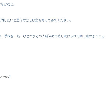
酢などなど。
質問したいと思う方はぜひ立ち寄ってみてください。
造り、手描き一筋、ひとつひとつ丹精込めて造り続けられる陶工達のまごころ
ル
,
web
)