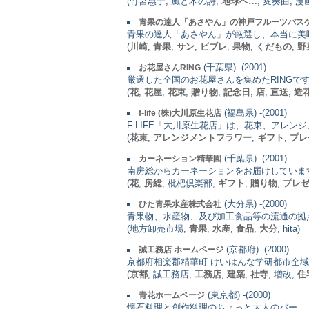
(竹宮惠子, 風と木の詩,
地球へ…
, 変奏曲, 
青果の達人「あさやん」の神戸フルーツバス
青果の達人「あさやん」が厳選し、本当に美
(
川崎
,
青果
,
サン
,
ビブレ
,
果物
,
くだもの
,
野
(千葉県) -(2001)
お花屋さんRING
厳選した全国のお花屋さんを集めたRING
(
花
,
花屋
,
花束
,
贈り物
,
記念日
,
店
,
直送
,
造
(福島県) -(2001)
f-life (株)大川原生花店
F-LIFE「大川原生花店」は、花束、アレ
(
花束
,
アレンジメントフラワー
,
ギフト
,
プレ
(千葉県) -(2001)
カーネーション精華園
南房総からカーネーションをお届けしていま
(
花
,
房総
, 枇杷倶楽部,
ギフト
,
贈り物
,
プレ
(大分県) -(2000)
ひた青果水産株式会社
青果物、水産物、及び加工食品等の流通の拠
(地方卸売市場,
青果
,
水産
,
食品
,
大分
, hita)
(京都府) -(2000)
誠工務店 ホームページ
京都府相楽郡精華町 けいはんな学研都市全
(
京都
, 誠工務店,
工務店
,
建築
,
社寺
, 増改,
住
(東京都) -(2000)
青花ホームページ
懐石料理と創作料理のちょっと大人のバー。