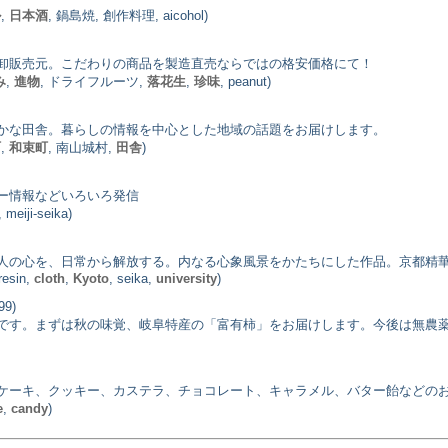
ル
,
日本酒
, 鍋島焼, 創作料理, aicohol)
卸販売元。こだわりの商品を製造直売ならではの格安価格にて！
み
,
進物
, ドライフルーツ,
落花生
,
珍味
, peanut)
かな田舎。暮らしの情報を中心とした地域の話題をお届けします。
町
,
和束町
, 南山城村,
田舎
)
ー情報などいろいろ発信
ji-seika)
る人の心を、日常から解放する。内なる心象風景をかたちにした作品。京都精
 resin,
cloth
,
Kyoto
, seika,
university
)
99)
です。まずは秋の味覚、岐阜特産の「富有柿」をお届けします。今後は無農
ケーキ、クッキー、カステラ、チョコレート、キャラメル、バター飴などの
e
,
candy
)