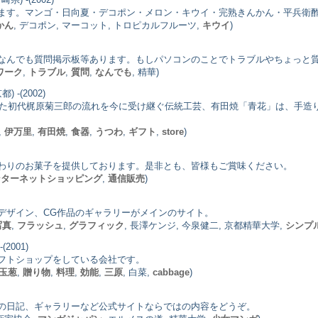
ます。マンゴ・日向夏・デコポン・メロン・キウイ・完熟きんかん・平兵衛
かん
, デコポン, マーコット, トロピカルフルーツ,
キウイ
)
なんでも質問掲示板等あります。もしパソコンのことでトラブルやちょっと
ワーク
,
トラブル
,
質問
,
なんでも
, 精華)
) -(2002)
かった初代梶原菊三郎の流れを今に受け継ぐ伝統工芸、有田焼「青花」は、手
,
伊万里
,
有田焼
,
食器
,
うつわ
,
ギフト
,
store
)
わりのお菓子を提供しております。是非とも、皆様もご賞味ください。
ンターネットショッピング
,
通信販売
)
デザイン、CG作品のギャラリーがメインのサイト。
写真
,
フラッシュ
,
グラフィック
, 長澤ケンジ, 今泉健二, 京都精華大学,
シンプ
(2001)
フトショップをしている会社です。
玉葱
,
贈り物
,
料理
,
効能
,
三原
, 白菜,
cabbage
)
の日記、ギャラリーなど公式サイトならではの内容をどうぞ。