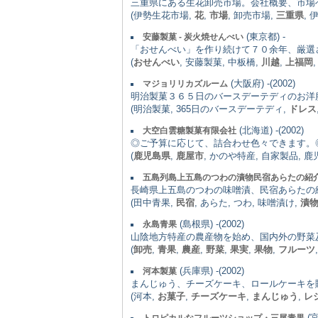
三重県にある生花卸売市場。会社概要、市場
(伊勢生花市場,
花
,
市場
, 卸売市場,
三重県
,
(東京都) -
安藤製菓 - 炭火焼せんべい
「おせんべい」を作り続けて７０余年、厳選
(
おせんべい
, 安藤製菓, 中板橋,
川越
,
上福岡
(大阪府) -(2002)
マジョリリカズルーム
明治製菓３６５日のバースデーテディのお洋
(明治製菓, 365日のバースデーテディ,
ドレス
(北海道) -(2002)
大空白雲糖製菓有限会社
◎ご予算に応じて、詰合わせ色々できます。
(
鹿児島県
,
鹿屋市
, かのや特産, 自家製品, 鹿
五島列島上五島のつわの漬物民宿あらたの紹
長崎県上五島のつわの味噌漬、民宿あらたの
(田中青果,
民宿
, あらた, つわ, 味噌漬け,
漬
(島根県) -(2002)
永島青果
山陰地方特産の農産物を始め、国内外の野菜
(
卸売
,
青果
,
農産
,
野菜
,
果実
,
果物
,
フルーツ
(兵庫県) -(2002)
河本製菓
まんじゅう、チーズケーキ、ロールケーキを
(河本,
お菓子
,
チーズケーキ
,
まんじゅう
,
レ
(宮
トロピカルなフルーツショップ・三尾青果