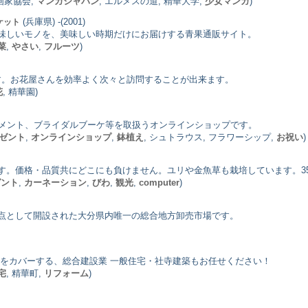
漫画家協会,
マンガジャパン
, エルメスの道, 精華大学,
少女マンガ
)
(兵庫県) -(2001)
ケット
味しいモノを、美味しい時期だけにお届けする青果通販サイト。
菜
,
やさい
,
フルーツ
)
です。お花屋さんを効率よく次々と訪問することが出来ます。
花
, 精華園)
ンジメント、ブライダルブーケ等を取扱うオンラインショップです。
ゼント
,
オンラインショップ
,
鉢植え
, シュトラウス, フラワーシップ,
お祝い
)
す。価格・品質共にどこにも負けません。ユリや金魚草も栽培しています。35
ゼント
,
カーネーション
,
びわ
,
観光
,
computer
)
点として開設された大分県内唯一の総合地方卸売市場です。
域をカバーする、総合建設業 一般住宅・社寺建築もお任せください！
宅
, 精華町,
リフォーム
)