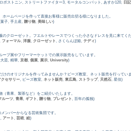
ロコロポストニン, ストリートファイター3, モータルコンバット, あすか120,
日記
、ホームページを作って直接お客様に販売出切る様になりました。
茶菓子, 手土産,
贈り物
,
美味しい
)
服のクローゼット。フエルトやレースでつくった小さなドレスを見に来てく
,
フォーマル
,
洋服
,
クローゼット
, さくらんぼ姫,
テディ
)
ループ展やフリーマーケットでの展示販売をしています。
, 大芸, 精華,
京都
,
個展
,
展示
,
University
)
だけのオリジナルを作ってみませんか？ビーズ教室、ネット販売を行ってい
アクセサリー
, ビーズ教室,
ネット販売
,
東広島
,
ストラップ
,
天然石
, 星佳)
物（青果、製茶など）をご紹介いたします。
フルーツ
,
青果
,
ギフト
,
贈り物
,
プレゼント
, 百年の孤独)
のメンバーからなる芸術集団です。
,
アート
,
芸術
,
絵
)