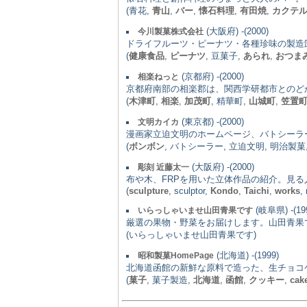
(青花,
青山
,
バー
,
懐石料理
,
有田焼
,
カクテ
(大阪府) -(2000)
今川製菓株式会社
ドライフルーツ・ピーナツ・各種珍味の製造
(
健康食品
,
ピーナツ
, 豆菓子,
あられ
,
おつま
(京都府) -(2000)
相楽ねっと
京都府南部の相楽郡は、関西学研都市とのど
(
木津町
,
相楽
,
加茂町
, 精華町,
山城町
,
笠置
(東京都) -(2000)
文明カイカ
漫画家立迫文明のホームページ、バトシーラ
(
ボンボン
, バトシーラー, 立迫文明, 明治製菓, mei
(大阪府) -(2000)
彫刻 近藤太一
布や木、FRPを用いた立体作品の紹介。見
(
sculpture
, sculptor,
Kondo
,
Taichi
,
works
,
(岐阜県) -(19
いらっしゃいませ山田青果です
厳選の果物・野菜をお届けします。山田青果
(いらっしゃいませ山田青果です)
(北海道) -(1999)
昭和製菓HomePage
北海道函館の新鮮な原料で造った、生チョコ
(
菓子
, 菓子製造,
北海道
,
函館
,
クッキー
,
cak