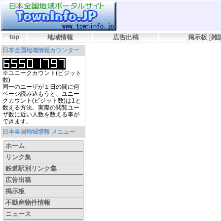
top
地域情報
広告出稿
掲示板
[
雑
日本全国地域情報カウンター
※ユニークカウント(ビジット
数)
同一のユーザが１日の間に何
ページ読み込もうと、ユニー
クカウント(ビジット数)は1と
数える方法。実際の閲覧ユー
ザ数に近い人数を数える事が
できます。
日本全国地域情報 メニュー
ホーム
リンク集
鉄道駅別リンク集
広告出稿
掲示板
不動産物件情報
ニュース