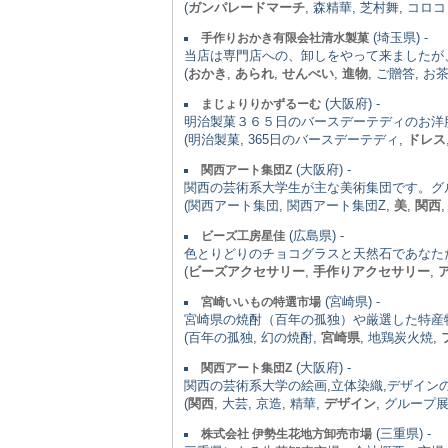
(
ガンパレードマーチ
, 森精華, 芝村舞, コ
(埼玉県) -
手作りおかき有限会社清水製菓
当店は専門店への、卸しをやって来ましたが
(
おかき
,
あられ
,
せんべい
,
進物
, ご贈答, お
(大阪府) -
まじょりりかずるーむ
明治製菓３６５日のバースデーテディのお洋
(明治製菓, 365日のバースデーテディ,
ドレス
(大阪府) -
関西アート集団Z
関西の芸術系大学生が主な美術集団です。グ
(関西アート集団, 関西アート集団Z,
美
,
関西
(広島県) -
ビーズ工房星佳
色とりどりのチョコグラスと天然石であなた
(
ビーズアクセサリー
,
手作りアクセサリー
,
(宮崎県) -
宮崎いいもの特選市場
宮崎県の焼酎（百年の孤独）や厳選した特産
(百年の孤独, 幻の焼酎,
宮崎県
, 地鶏炭火焼,
(大阪府) -
関西アート集団Z
関西の芸術系大学の絵画,立体染織,デザイン
(
関西
, 大芸, 京造, 精華,
デザイン
, グループ展
(三重県) -
株式会社 伊勢生花地方卸売市場