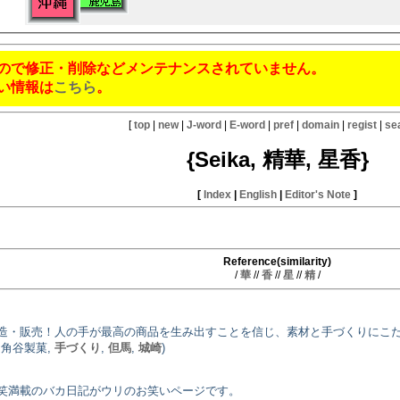
ので修正・削除などメンテナンスされていません。
い情報は
こちら
。
[
top
|
new
|
J-word
|
E-word
|
pref
|
domain
|
regist
|
se
{Seika, 精華, 星香}
[
Index
|
English
|
Editor's Note
]
Reference(similarity)
/
華
//
香
//
星
//
精
/
造・販売！人の手が最高の商品を生み出すことを信じ、素材と手づくりにこ
 角谷製菓,
手づくり
,
但馬
,
城崎
)
笑満載のバカ日記がウリのお笑いページです。