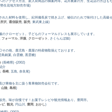
へのアクセス方法、新入荷商品の御案内等。花卉農家の方、生花店の方はも
 伊勢生花地方卸売市場)
された材料を使用し、紀州備長炭で焼き上げ、秘伝のたれで味付けした高級
,
所沢
,
通信販売
,
販売
, 東武東上線)
服のクローゼット。子どものフォーマルドレスも展示しています。
,
フォーマル
,
洋服
,
クローゼット
, さくらんぼ姫)
◎その他、鹿児島・鹿屋の特産物取揃えております。
児島銘菓, 白雲糖, 黒雲糖)
(長崎県) -(2002)
介
紹介
物
,
長崎
, 五島, 奈良尾)
及び果物を主に扱う青果物卸売会社です。
,
山陰
,
島根
)
販売。味が自慢です！お菓子レシピや観光情報あり。豊岡市。
シピ
,
観光
, 円山川,
豊岡
,
おかし
)
崎県) -(2002)