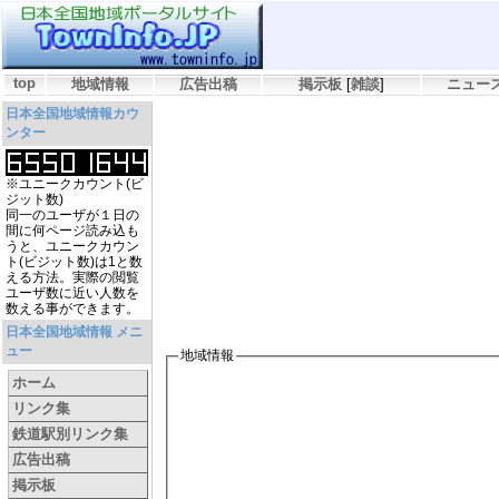
top
地域情報
広告出稿
掲示板
[
雑談
]
ニュー
日本全国地域情報カウ
ンター
※ユニークカウント(ビ
ジット数)
同一のユーザが１日の
間に何ページ読み込も
うと、ユニークカウン
ト(ビジット数)は1と数
える方法。実際の閲覧
ユーザ数に近い人数を
数える事ができます。
日本全国地域情報 メニ
ュー
地域情報
ホーム
リンク集
鉄道駅別リンク集
広告出稿
掲示板