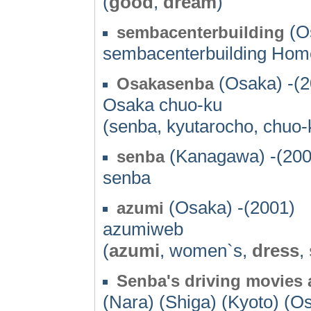
(
good
,
dream
)
(Os
sembacenterbuilding
sembacenterbuilding Ho
(Osaka) -(2
Osakasenba
Osaka chuo-ku
(senba, kyutarocho, chuo-k
(Kanagawa) -(200
senba
senba
(Osaka) -(2001)
azumi
azumiweb
(
azumi
, women`s,
dress
,
Senba's driving movies 
(Nara) (Shiga) (Kyoto) (