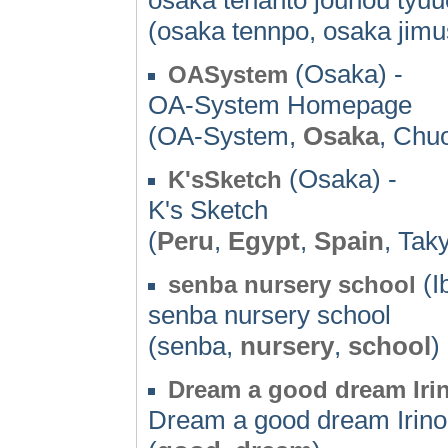
(osaka tennpo, osaka jimu
(Osaka) -
OASystem
OA-System Homepage
(OA-System,
Osaka
, Chu
(Osaka) -
K'sSketch
K's Sketch
(
Peru
,
Egypt
,
Spain
, Tak
(I
senba nursery school
senba nursery school
(senba,
nursery
,
school
)
Dream a good dream Iri
Dream a good dream Irino