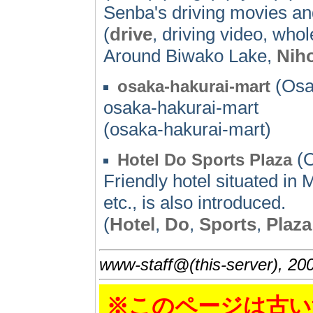
Senba's driving movies an
(
drive
, driving video, who
Around Biwako Lake,
Nih
(Osa
osaka-hakurai-mart
osaka-hakurai-mart
(osaka-hakurai-mart)
(O
Hotel Do Sports Plaza
Friendly hotel situated in
etc., is also introduced.
(
Hotel
,
Do
,
Sports
,
Plaza
www-staff@(this-server), 20
※このページは古い