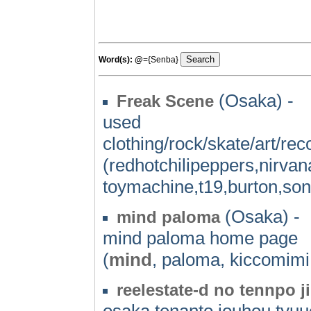
Word(s):
@
={Senba}
(Osaka) -
Freak Scene
used
clothing/rock/skate/art/r
(redhotchilipeppers,nirva
toymachine,t19,burton,son
(Osaka) -
mind paloma
mind paloma home page
(
mind
, paloma, kiccomimi
reelestate-d no tennpo 
osaka tenanto jouhou tyuu