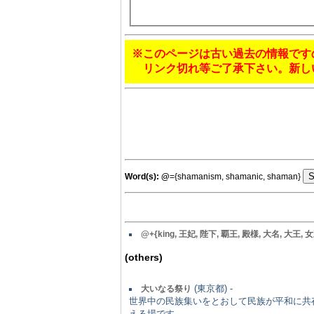
※このページは古い過去の情報です
リンク切れ等ご了承下さい。新し
Word(s):
@
={shamanism, shamanic, shaman}
@+{king, 王妃, 陛下, 覇王, 殿様, 大名, 大王, 女王,
(others)
(東京都) -
大いなる祭り
世界中の民族集いをとおして民族が平和に共
える場です。