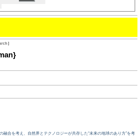
arch
]
man}
の融合を考え、自然界とテクノロジーが共存した“未来の地球のあり方”を考