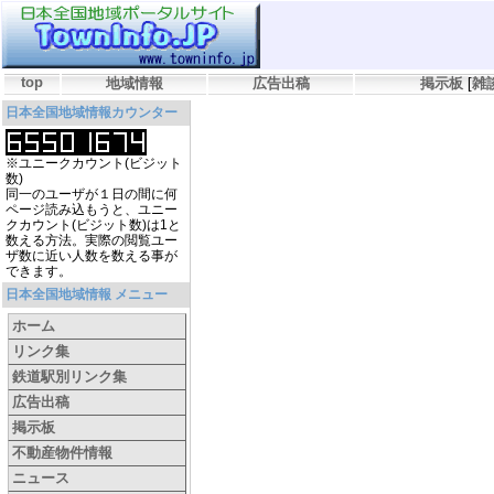
top
地域情報
広告出稿
掲示板
[
雑
日本全国地域情報カウンター
※ユニークカウント(ビジット
数)
同一のユーザが１日の間に何
ページ読み込もうと、ユニー
クカウント(ビジット数)は1と
数える方法。実際の閲覧ユー
ザ数に近い人数を数える事が
できます。
日本全国地域情報 メニュー
ホーム
リンク集
鉄道駅別リンク集
広告出稿
掲示板
不動産物件情報
ニュース