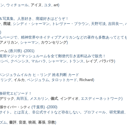
マン, ウィチョール,
アイヌ
, ユタ,
art
)
＆写真集。人形好き、廃墟好きはどうぞ！
ン
,
廃墟
, シンディ・シャーマン, トレヴァー・ブラウン, 天野可淡, 吉田良一, ハン
)
ムページで、精神世界やネイティブアメリカンなどの著作も多数あってとて
アメリカン
, シャーマン,
カウンセリング
)
(香川県) -(2001)
ルーム
物標本・観賞用マジックマッシュルームを全て郵便代引き送料込みで販売！
シベ, クベンシス, マルハラ, シャーマン, トランス,
レイブ
,
パラパラ
)
 ペンジュラムイルカ ヒ－リング 姓名判断 カード
－リング,
イルカ
, ペンジュラム, タロットカード,
Richard
)
換研究エピソード！
デリック
, 烏羽玉, メスカリン,
儀式
,
インディオ
, エスディーネットワーク)
(千葉県) -(2000)
幕張サイバー・シティ
サイト。とは言え、非公式サイトなど存在しない。プロフィール、研究業績
ニズム,
書評
,
音楽
,
映画
,
幕張
,
宗教
)