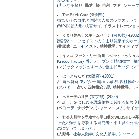
(大いなる祭り,
民族
,
祭
,
自然
,
マヤ
, シャー
(新潟県) -
The Back Gate
槙宮サイの自作球体関節人形のラフスケッチ
(球体関節人形, 槙宮サイ,
イラストレーショ
(東京都) -(2002
くまり莞奈子のホームページ
翻訳家・エッセイストのくまり莞奈子のホー
(
翻訳家
, エッセイスト,
精神世界
,
ネイティブ
キノコ ファクトリー 香川 マジックマッシュ
Kinoco Factory 香川オープン！植
(マジックマッシュルーム, 合法ドラッグ, シロ
(大阪府) -(2001)
はーとらんど
占 自己啓発 アバター 精神世界 易 四柱推命
(アバター,
占い
,
四柱推命
,
易
,
精神世界
, ヒ
(東京都) -(2000)
ペヨーテの世界
ペヨーテをはじめ不思議植物に関する情報交
(ペヨーテ,
サボテン
, シャーマニズム,
サイケ
社会人類学を専攻する平山眞のWEBSITE@
社会人類学を専攻する研究者・平山眞の公式
のになってしまった。
(
人類学
, 社会人類学, 文化人類学, シャーマ