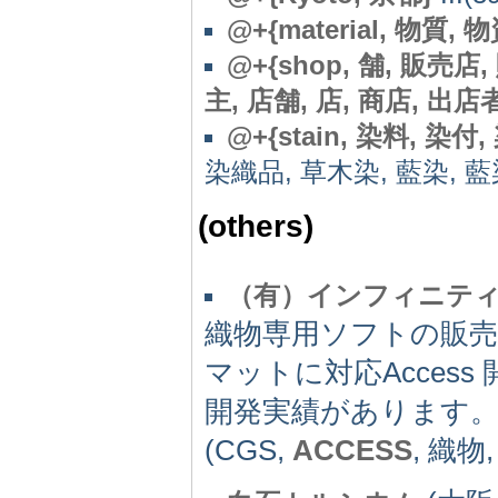
@+{material, 物質,
@+{shop, 舗, 販売店
主, 店舗, 店, 商店, 出店者, 屋
@+{stain, 染料, 染付, 
染織品, 草木染, 藍染, 藍染め
(others)
（有）インフィニテ
織物専用ソフトの販売OS
マットに対応Acces
開発実績があります
(CGS,
ACCESS
, 織物,