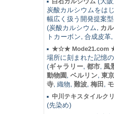
(大阪府
白石カルシウム
炭酸カルシウムをは
幅広く扱う開発提案型
(炭酸カルシウム,
カル
トカーボン, 合成皮革
★☆★ Mode21.co
場所に刻まれた記憶
(
ギャラリー
,
都市
,
風
動物園
,
ベルリン
,
東
寺
, 織物,
難波
,
梅田
,
中川テキスタイルク
(先染め)