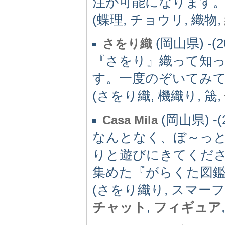
注が可能になります
(蝶理, チョウリ, 織物,
(岡山県) -(2
さをり織
『さをり』織って知
す。一度のぞいてみ
(さをり織, 機織り, 筬,
(岡山県) -(2
Casa Mila
なんとなく、ぼ～っ
りと遊びにきてくだ
集めた『がらくた図鑑
(さをり織り, スマーフ
チャット
,
フィギュア