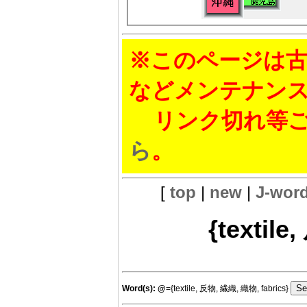
※このページは古
などメンテナン
リンク切れ等ご
ら
。
[
top
|
new
|
J-wor
{textil
Word(s):
@
={textile, 反物, 繊織, 織物, fabrics}