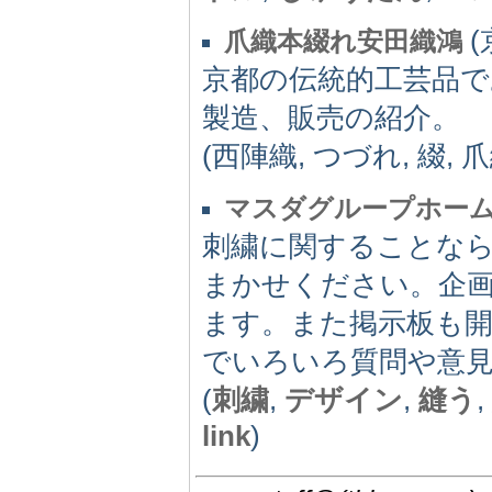
(
爪織本綴れ安田織鴻
京都の伝統的工芸品
製造、販売の紹介。
(西陣織, つづれ, 綴, 爪
マスダグループホー
刺繍に関することな
まかせください。企
ます。また掲示板も
でいろいろ質問や意
(
刺繍
,
デザイン
,
縫う
link
)