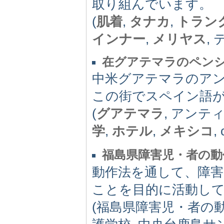
取り組んでいます。
(
肌着
,
タナカ
,
トラン
インナー
,
メリヤス
,
在グアテマラのペン
中米グアテマラのア
この街でスペイン語
(
グアテマラ
, アンテ
学
,
ホテル
,
メキシコ
, 
福島県障害児・者の動
動作法を通して、障害
ことを目的に活動し
(福島県障害児・者の動