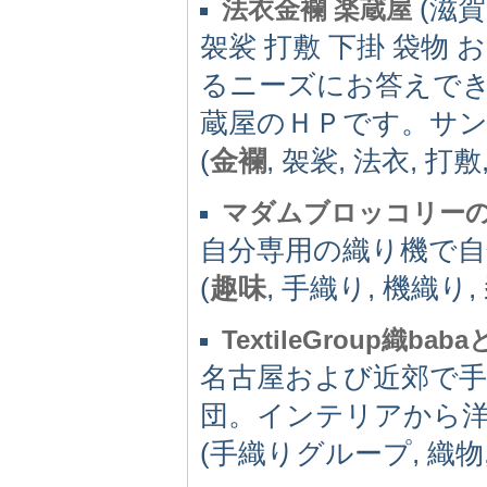
(滋賀県
法衣金襴 楽蔵屋
袈裟 打敷 下掛 袋物
るニーズにお答えで
蔵屋のＨＰです。サ
(
金襴
, 袈裟, 法衣, 打
マダムブロッコリー
自分専用の織り機で自
(
趣味
, 手織り, 機織り
TextileGroup織ba
名古屋および近郊で手織
団。インテリアから
(手織りグループ, 織物, 