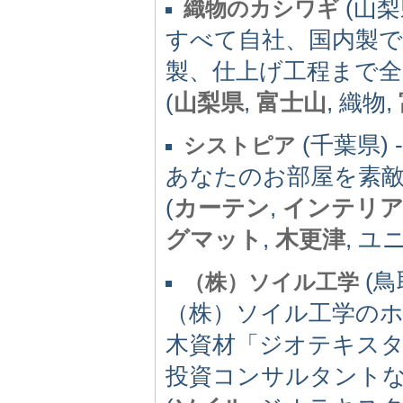
(山梨県
織物のカシワギ
すべて自社、国内製
製、仕上げ工程まで
(
山梨県
,
富士山
, 織物,
(千葉県) -(
シストピア
あなたのお部屋を素
(
カーテン
,
インテリ
グマット
,
木更津
, 
(鳥取
（株）ソイル工学
（株）ソイル工学の
木資材「ジオテキス
投資コンサルタント