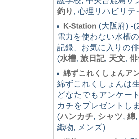
護学校, 中央台鹿島サ
釣り
, 心理リハビリテ
(大阪府) -(2
K-Station
電力を使わない水槽の
記録、お気に入りの俳
(
水槽
,
旅日記
,
天文
,
俳
綿ずこれくしょんア
綿ずこれくしょんは
どなたでもアンケー
カチをプレゼントし
(
ハンカチ
,
シャツ
,
綿
織物, メンズ)