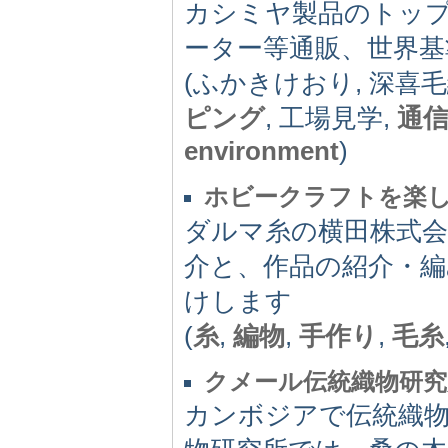
カシミヤ製品のトッ
ーター等通販、世界基
(ふかきけおり, 深喜
ピング
, 工場見学,
通
environment
)
ホビークラフトを楽
ダルマ糸の横田株式会
介と、作品の紹介・編
けします
(
糸
,
編物
,
手作り
,
毛糸
クメール伝統織物研究
カンボジアで伝統織