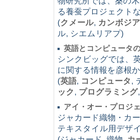
物研究所では、桑の
る養蚕プロジェクト
(
クメール
,
カンボジ
ル, シエムリアプ)
英語とコンピュータ
シンクビッグでは、
に関する情報を彦根
(
英語
,
コンピュータ
,
ック
,
プログラミング
アイ・オー・プロジ
ジャカード織物・カ
テキスタイル用デザ
(ジャカード, 織物,
カ