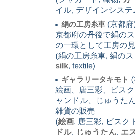
イル, デザインシステ
(京都府) 
絹の工房糸車
京都府の丹後で絹の
の一環として工房の
(絹の工房糸車, 絹のス
silk
, textile)
(
ギャラリータキモト
絵画、唐三彩、ビス
ャンドル、じゅうた
雑貨の販売
(
絵画
, 唐三彩, ビス
ドル
,
じゅうたん
,
エ