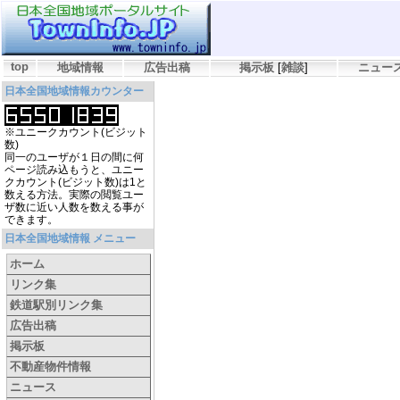
top
地域情報
広告出稿
掲示板
[
雑談
]
ニュー
日本全国地域情報カウンター
※ユニークカウント(ビジット
数)
同一のユーザが１日の間に何
ページ読み込もうと、ユニー
クカウント(ビジット数)は1と
数える方法。実際の閲覧ユー
ザ数に近い人数を数える事が
できます。
日本全国地域情報 メニュー
ホーム
リンク集
鉄道駅別リンク集
広告出稿
掲示板
不動産物件情報
ニュース