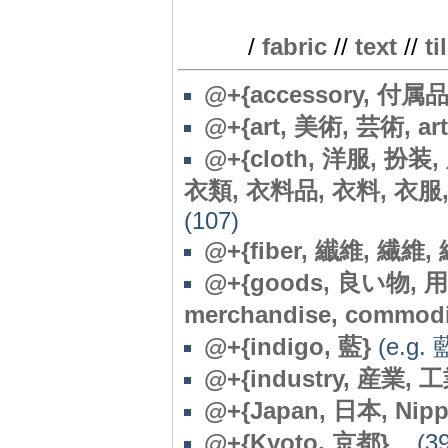
/
fabric
//
text
//
ti
@
+{accessory, 付属品,
@+{art, 美術, 芸術, artis
@+{cloth, 洋服, 扮装
衣類, 衣料品, 衣料, 衣服, 衣装
(107)
@
+{fiber, 纎維, 繊維, 
@+{goods, 良い物, 
merchandise, commodi
@+{indigo, 藍}
(e.g. 
@
+{industry, 産業, 工業
@+{Japan, 日本, Nipp
@
+{Kyoto, 京都}
...(3