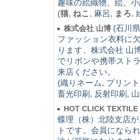
趣味の絵織物、絵、小
(
猫
,
ねこ
, 麻呂,
まろ
,
(石川県) 
株式会社 山博
ファッション衣料に
ります、株式会社 山
でリボンや携帯スト
来店ください。
(織りネーム, プリン
畜光印刷, 反射印刷, 
HOT CLICK TEXTILE
蝶理（株）北陸支店
トです。会員になら