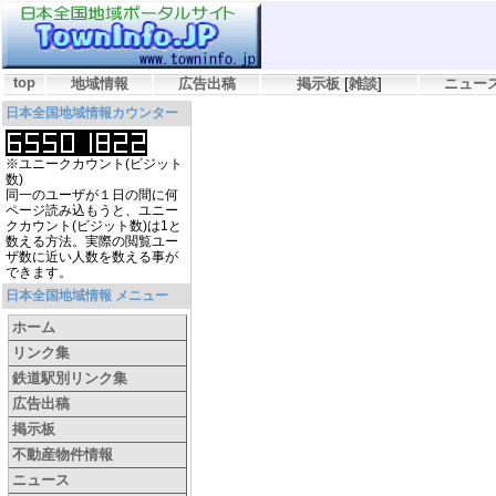
top
地域情報
広告出稿
掲示板
[
雑談
]
ニュー
日本全国地域情報カウンター
※ユニークカウント(ビジット
数)
同一のユーザが１日の間に何
ページ読み込もうと、ユニー
クカウント(ビジット数)は1と
数える方法。実際の閲覧ユー
ザ数に近い人数を数える事が
できます。
日本全国地域情報 メニュー
ホーム
リンク集
鉄道駅別リンク集
広告出稿
掲示板
不動産物件情報
ニュース