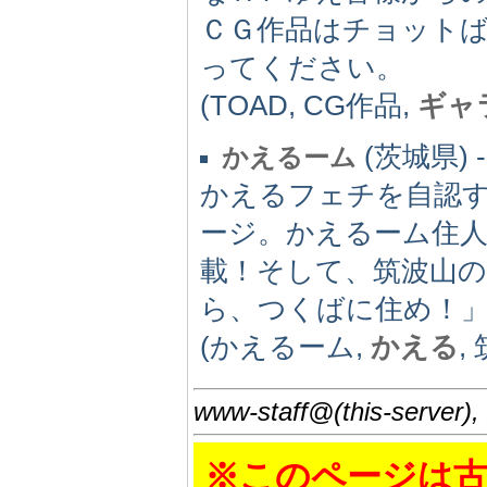
ＣＧ作品はチョット
ってください。
(TOAD, CG作品,
ギャ
(茨城県) -(
かえるーム
かえるフェチを自認
ージ。かえるーム住
載！そして、筑波山
ら、つくばに住め！
(かえるーム,
かえる
,
www-staff@(this-server),
※このページは古