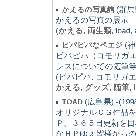
(群馬県
かえるの写真館
かえるの写真の展示
(
かえる
,
両生類
, toad,
(神
ピパピパなペエジ
ピパピパ（コモリガ
シスについての随筆
(ピパピパ, コモリガエ
かえる
,
グッズ
,
随筆
,
(広島県) -(199
TOAD
オリジナルＣＧ作品
Ｐ。３６５日更新を目
なＨＰゆえ皆様から