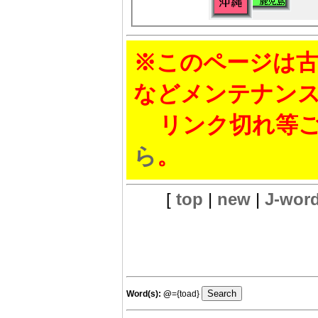
※このページは古
などメンテナン
リンク切れ等ご
ら
。
[
top
|
new
|
J-wor
Word(s):
@
={toad}