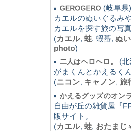
(岐阜県) 
GEROGERO
カエルのぬいぐるみや
カエルを探す旅の写
(
カエル
,
蛙
, 蝦蟇,
ぬい
photo
)
(北海
二人はヘロヘロ。
がまくんとかえるく
(
ニコン
,
キャノン
,
旅
かえるグッズのオン
自由が丘の雑貨屋『F
販サイト。
(
カエル
,
蛙
,
おたまじ