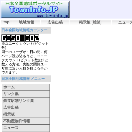
top
地域情報
広告出稿
掲示板
[
雑談
]
ニュー
日本全国地域情報カウンター
※ユニークカウント(ビジット
数)
同一のユーザが１日の間に何
ページ読み込もうと、ユニー
クカウント(ビジット数)は1と
数える方法。実際の閲覧ユー
ザ数に近い人数を数える事が
できます。
日本全国地域情報 メニュー
ホーム
リンク集
鉄道駅別リンク集
広告出稿
掲示板
不動産物件情報
ニュース