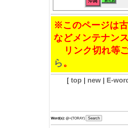
※このページは古
などメンテナン
リンク切れ等ご
ら
。
[
top
|
new
|
E-wor
Word(s):
@
={TORAY}