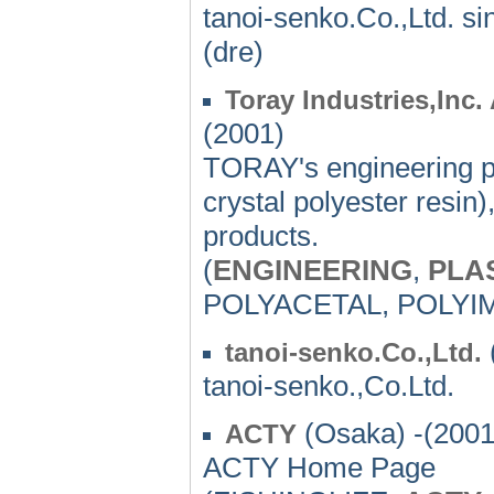
tanoi-senko.Co.,Ltd. si
(dre)
Toray Industries,Inc.
(2001)
TORAY's engineering 
crystal polyester resi
products.
(
ENGINEERING
,
PLA
POLYACETAL, POLYI
tanoi-senko.Co.,Ltd.
tanoi-senko.,Co.Ltd.
(Osaka) -(2001
ACTY
ACTY Home Page