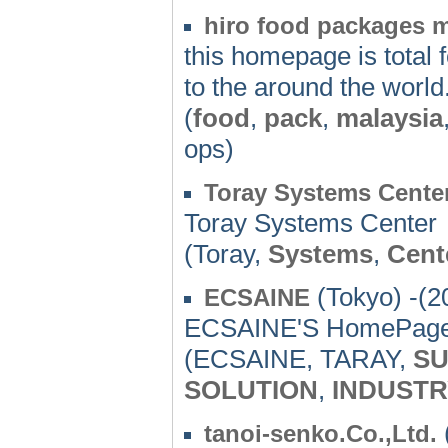
hiro food packages 
this homepage is total
to the around the world
(
food
,
pack
,
malaysia
ops)
Toray Systems Cente
Toray Systems Center
(Toray,
Systems
,
Cent
(Tokyo) -(2
ECSAINE
ECSAINE'S HomePag
(ECSAINE, TARAY,
S
SOLUTION
,
INDUSTR
tanoi-senko.Co.,Ltd.