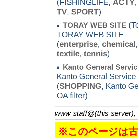
(FISHINGLIFE,
ACTY
TV
,
SPORT
)
(To
TORAY WEB SITE
TORAY WEB SITE
(
enterprise
,
chemical
textile
,
tennis
)
Kanto General Servi
Kanto General Servi
(
SHOPPING
, Kanto G
OA filter)
www-staff@(this-server),
※このページは古