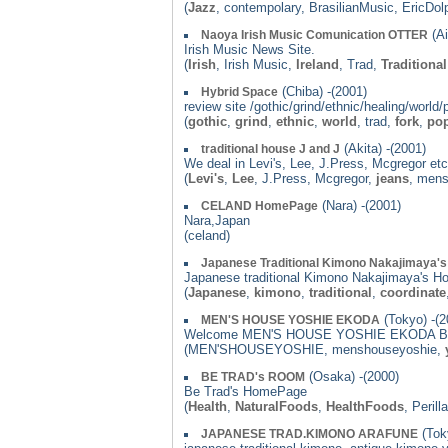
(
Jazz
, contempolary, BrasilianMusic, EricDo
(Ai
Naoya Irish Music Comunication OTTER
Irish Music News Site.
(
Irish
, Irish Music,
Ireland
, Trad,
Traditional
(Chiba) -(2001)
Hybrid Space
review site /gothic/grind/ethnic/healing/world/
(
gothic
,
grind
,
ethnic
,
world
, trad,
fork
,
po
(Akita) -(2001)
traditional house J and J
We deal in Levi's, Lee, J.Press, Mcgregor etc
(
Levi's
,
Lee
, J.Press, Mcgregor,
jeans
, men
(Nara) -(2001)
CELAND HomePage
Nara,Japan
(celand)
Japanese Traditional Kimono Nakajimaya
Japanese traditional Kimono Nakajimaya's 
(
Japanese
,
kimono
,
traditional
,
coordinate
(Tokyo) -(2
MEN'S HOUSE YOSHIE EKODA
Welcome MEN'S HOUSE YOSHIE EKODA B
(MEN'SHOUSEYOSHIE, menshouseyoshie,
(Osaka) -(2000)
BE TRAD's ROOM
Be Trad's HomePage
(
Health
,
NaturalFoods
,
HealthFoods
, Peril
(Tok
JAPANESE TRAD.KIMONO ARAFUNE