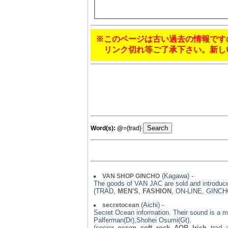
※このページは古い過去の情報です
リンク切れ等ご了承下さい。新し
Word(s):
@
={trad}
(Kagawa) -
VAN SHOP GINCHO
The goods of VAN JAC are sold and introduced
(TRAD,
MEN'S
,
FASHION
, ON-LINE, GINCH
(Aichi) -
secretocean
Secret Ocean information. Their sound is a mi
Palferman(Dr),Shohei Osumi(Gt).
(secrer,
ocean
,
soft
,
rock
,
AOR
,
Irish
, trad,