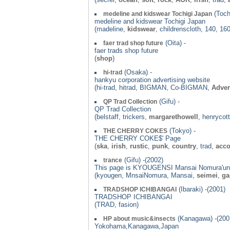
(Tochi
medeline and kidswear Tochigi Japan
medeline and kidswear Tochigi Japan
(madeline,
kidswear
, childrenscloth, 140, 160
(Oita) -
faer trad shop future
faer trads shop future
(
shop
)
(Osaka) -
hi-trad
hankyu corporation advertising website
(hi-trad, hitrad, BIGMAN, Co-BIGMAN,
Adver
(Gifu) -
QP Trad Collection
QP Trad Collection
(belstaff, trickers,
margarethowell
, henrycot
(Tokyo) -
THE CHERRY COKES
THE CHERRY COKE$' Page
(
ska
,
irish
,
rustic
,
punk
,
country
, trad,
acco
(Gifu) -(2002)
trance
This page is KYOUGENSI Mansai Nomura'unof
(kyougen, MnsaiNomura, Mansai,
seimei
,
ga
(Ibaraki) -(2001)
TRADSHOP ICHIBANGAI
TRADSHOP ICHIBANGAI
(TRAD, fasion)
(Kanagawa) -(200
HP about music&insects
Yokohama,Kanagawa,Japan