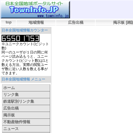
top
地域情報
広告出稿
掲示板
[
雑
日本全国地域情報カウンター
※ユニークカウント(ビジット
数)
同一のユーザが１日の間に何
ページ読み込もうと、ユニー
クカウント(ビジット数)は1と
数える方法。実際の閲覧ユー
ザ数に近い人数を数える事が
できます。
日本全国地域情報 メニュー
ホーム
リンク集
鉄道駅別リンク集
広告出稿
掲示板
不動産物件情報
ニュース