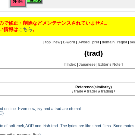
ので修正・削除などメンテナンスされていません。
い情報は
こちら
。
[
top
|
new
|
E-word
|
J-word
|
pref
|
domain
|
regist
|
se
{trad}
[
Index
|
Japanese
|
Editor's Note
]
Reference(similarity)
/
trade
//
trader
//
trading
/
 on-line. Even now, ivy and a trad are eternal.
O)
x of soft-rock,AOR and Irish-trad. The lyrics are like short films. Band mat
acoustic
,
nagoya
,
live
)