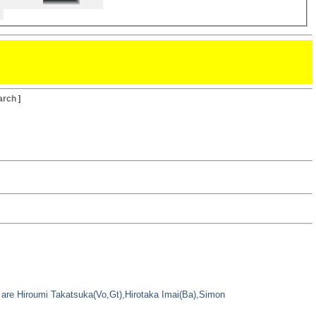
arch
]
es are Hiroumi Takatsuka(Vo,Gt),Hirotaka Imai(Ba),Simon