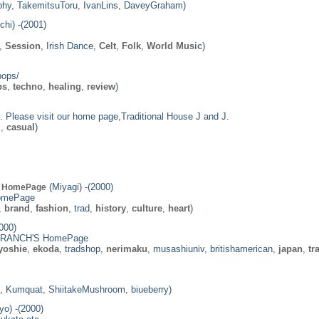
lphy, TakemitsuToru, IvanLins, DaveyGraham)
chi) -(2001)
,
Session
, Irish Dance,
Celt
,
Folk
,
World Music
)
pops/
ps
,
techno
,
healing
,
review
)
. Please visit our home page,Traditional House J and J.
s,
casual
)
(Miyagi) -(2000)
's HomePage
HomePage
,
brand
,
fashion
, trad,
history
,
culture
,
heart
)
000)
RANCH'S HomePage
yoshie
,
ekoda
, tradshop,
nerimaku
, musashiuniv, britishamerican,
japan
,
tr
la, Kumquat, ShiitakeMushroom, biueberry)
yo) -(2000)