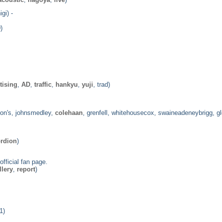
gi) -
)
tising
,
AD
,
traffic
,
hankyu
,
yuji
, trad)
ton's, johnsmedley,
colehaan
, grenfell, whitehousecox, swaineadeneybrigg, gl
rdion
)
ficial fan page.
llery
,
report
)
1)