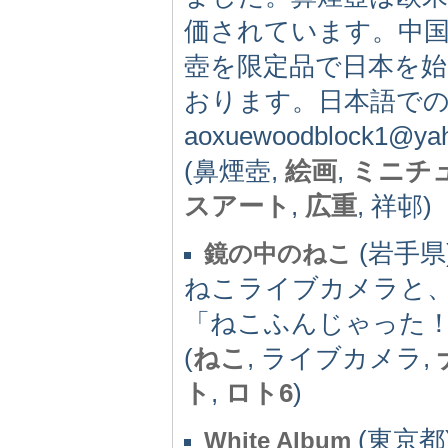
価されています。中
壺を限定品で日本を始
おります。日本語で
aoxuewoodblock1@
(鼻煙壺,
絵画
,
ミニチ
スアート
,
広重
, 祥邨)
(岩手県) 
鏡の中のねこ
ねこライブカメラと
「ねこふんじゃった
(
ねこ
, ライブカメラ,
ト
,
ロト6
)
(東京都) 
White Album