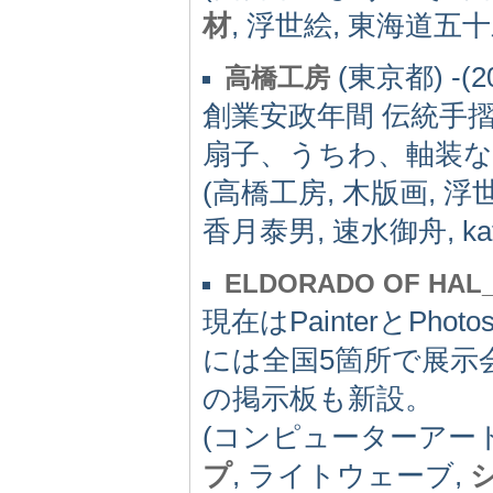
材
, 浮世絵, 東海道五
(東京都) -(2
高橋工房
創業安政年間 伝統手
扇子、うちわ、軸装
(高橋工房, 木版画, 浮
香月泰男, 速水御舟, kats
ELDORADO OF HAL
現在はPainterとPh
には全国5箇所で展示
の掲示板も新設。
(コンピューターアー
プ
, ライトウェーブ,