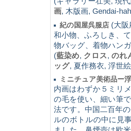
(ギャラリー壮美, 現代版
画
, 木版画, Gendai-ha
(大阪府
紀の国屋呉服店
和小物、ふろしき、
物バッグ、着物ハンガ
(
藍染め
,
クロス
,
のれ
ッグ
, 夏作務衣, 浮世
ミニチュア美術品ー浮
内画はわずか５ミリ
の毛を使い、細い筆
法です。中国二百年の
ルのボトルの中に見
ました。鼻煙壺は欧