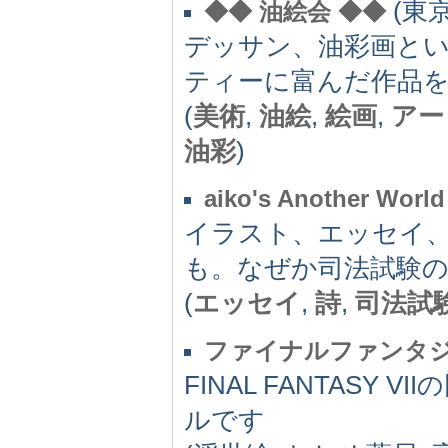
(東京都
◆◆ 油絵会 ◆◆
デッサン、油彩画と
ティーに富んだ作品
(
美術
,
油絵
,
絵画
,
アー
油彩
)
aiko's Another World
イラスト、エッセイ
も。なぜか司法試験
(
エッセイ
,
詩
,
司法試
ファイナルファンタジ
FINAL FANTAS
ルです