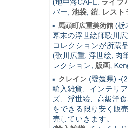
(地中海CAFE,
ライブ
バー,
池袋
,
鎧
,
レスト
(栃木
馬頭町広重美術館
幕末の浮世絵師歌川広
コレクションが所蔵
(歌川広重, 浮世絵, 肉
レクション,
版画
, Ke
(愛媛県) -(2
クレイン
輸入雑貨、インテリ
ズ、浮世絵、高級洋食
をできる限り安く販
売していきます。