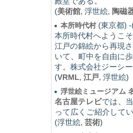
殿堂である。
(
美術館
, 浮世絵,
陶磁
(東京都) -(
本所時代村
本所時代村へようこ
江戸の錦絵から再現さ
いて、町中を自由に
す。株式会社ジーシー
(
VRML
,
江戸
, 浮世絵)
浮世絵ミュージアム 
名古屋テレビ
では、
って広くご紹介して
(浮世絵,
芸術
)