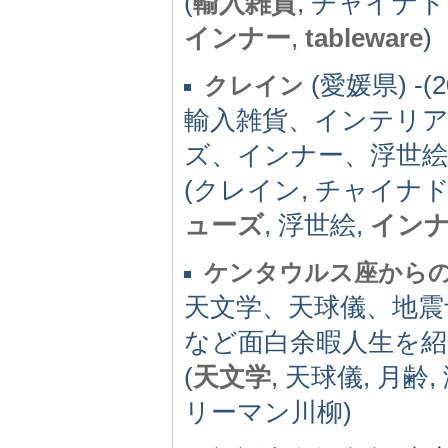
(
輸入雑貨
, チャイナド
インナー
,
tableware
)
(愛媛県) -(2
クレイン
輸入雑貨、インテリ
ズ、インナー、浮世
(クレイン, チャイナ
ューズ
, 浮世絵,
イン
ケンタウルス座から
天文学、天球儀、地震
など面白余暇人生を紹
(
天文学
, 天球儀, 月齢
リーマン川柳)