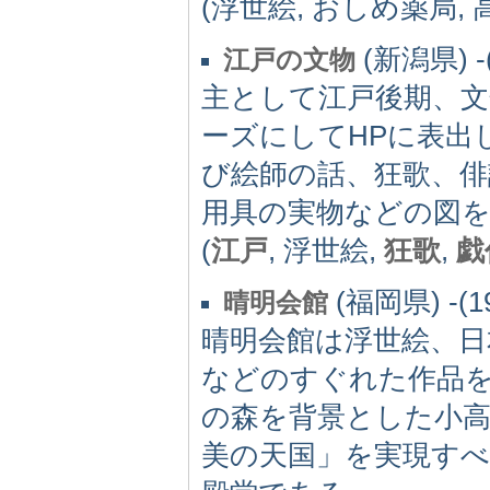
(浮世絵, おしめ薬局, 高
(新潟県) -(
江戸の文物
主として江戸後期、
ーズにしてHPに表出
び絵師の話、狂歌、俳
用具の実物などの図
(
江戸
, 浮世絵,
狂歌
,
戯
(福岡県) -(1
晴明会館
晴明会館は浮世絵、日
などのすぐれた作品
の森を背景とした小高
美の天国」を実現す