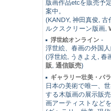
版画作品etcを販売
案中。
(KANDY, 神田真俊,
ルクスクリーン版画,
-
浮世絵オンライン
浮世絵、春画の外国人
(浮世絵, うきよえ, 春
販
,
通信販売
)
ギャラリー壮美・パ
日本の美術で唯一、世
する木版画の展示販売
画アーティストなど