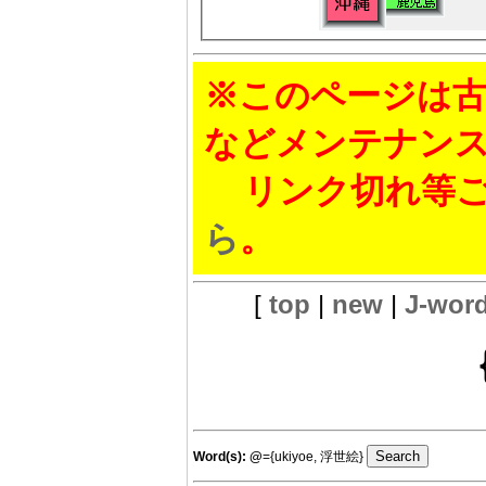
※このページは古
などメンテナン
リンク切れ等ご
ら
。
[
top
|
new
|
J-wor
Word(s):
@
={ukiyoe, 浮世絵}