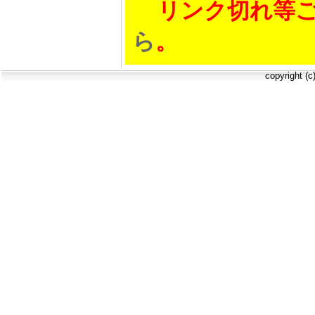
リンク切れ等ご
ら
。
copyright (c