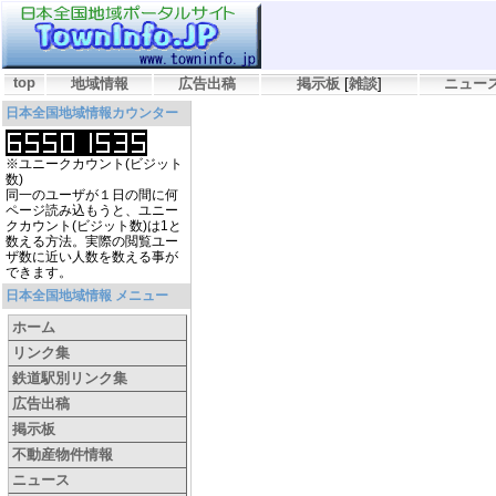
top
地域情報
広告出稿
掲示板
[
雑談
]
ニュー
日本全国地域情報カウンター
※ユニークカウント(ビジット
数)
同一のユーザが１日の間に何
ページ読み込もうと、ユニー
クカウント(ビジット数)は1と
数える方法。実際の閲覧ユー
ザ数に近い人数を数える事が
できます。
日本全国地域情報 メニュー
ホーム
リンク集
鉄道駅別リンク集
広告出稿
掲示板
不動産物件情報
ニュース