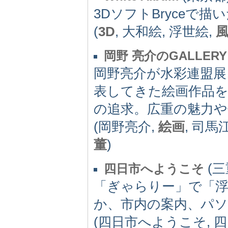
3DソフトBryceで
(
3D
, 大和絵, 浮世絵,
岡野 亮介のGALLERY
岡野亮介が水彩連盟展
表してきた絵画作品を
の追求。広重の魅力
(岡野亮介,
絵画
, 司馬
董
)
(三重
四日市へようこそ
「ぎゃらりー」で「
か、市内の案内、パ
(四日市へようこそ, 