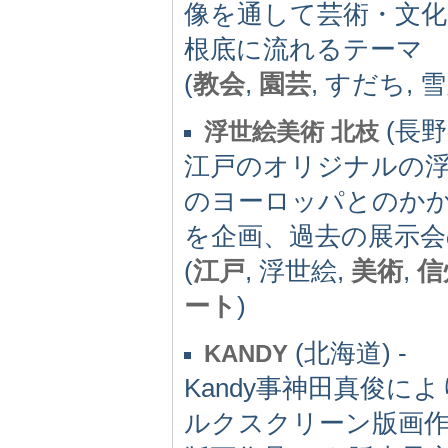
像を通して芸術・文
根底に流れるテーマ
(
教会
,
園芸
, すだち, 
(長野県
浮世絵美術 北枝
江戸のオリジナルの
のヨーロッパとのか
を企画、過去の展示会
(
江戸
, 浮世絵,
美術
,
信
ート
)
(北海道) -
KANDY
Kandy事神田真俊
ルクスクリーン版画作