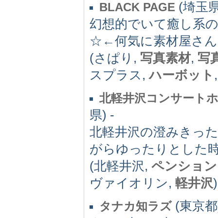
(埼玉県)
BLACK PAGE
幻想的でいて癒し系
☆←何気に素材屋さ
(さぱり,
写真素材
,
写
スプラス,
ハーボット
北軽井沢コンサートホ
県) -
北軽井沢の澄みきっ
がらゆったりとした
(北軽井沢,
ペンション
ヴァイオリン,
軽井沢
)
(東京都)
タナカ知ラズ