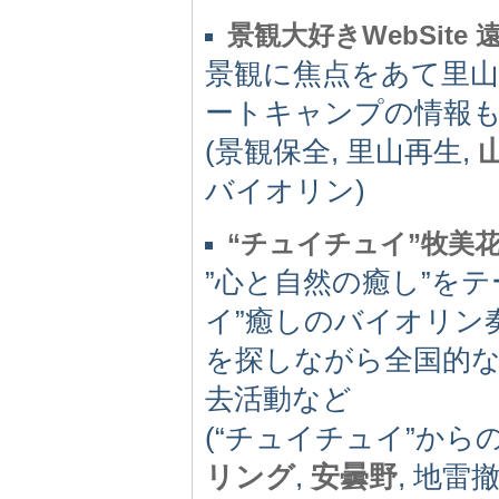
景観大好きWebSite
景観に焦点をあて里
ートキャンプの情報
(景観保全, 里山再生,
バイオリン)
“チュイチュイ”牧美
”心と自然の癒し”を
イ”癒しのバイオリン
を探しながら全国的
去活動など
(“チュイチュイ”からの
リング
,
安曇野
, 地雷