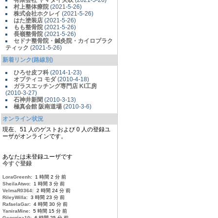
有限会社 ヤマダイ矢吹
(2021-5-26)
村上整体療院
(2021-5-26)
株式会社ホクレイ
(2021-5-26)
はた塗装店
(2021-5-26)
もも整骨院
(2021-5-26)
長嶺整骨院
(2021-5-26)
セドナ整骨院・鍼灸院・カイロプラク
ティック
(2021-5-26)
新着リンク(路線別)
ひろせ皮フ科
(2014-1-23)
オプティコ モダ
(2010-4-18)
ガラスエッチング専門店 KI工房
(2010-3-27)
石神井新聞
(2010-3-13)
極真会館 阪南道場
(2010-3-6)
オンライン状況
現在、51 人のゲストおよび 0 人の登録ユ
ーザがオンラインです。
あなたは未登録ユーザです
今すぐ登録
LoraGreenh
: 1 時間 2 分 前
SheilaAtwo
: 1 時間 3 分 前
VelmaR0364
: 2 時間 24 分 前
RileyWilla
: 3 時間 23 分 前
RafaelaGar
: 4 時間 30 分 前
YaniraMine
: 5 時間 15 分 前
Georgina10
: 6 時間 25 分 前