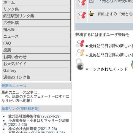
『光と心の天使の絵
ホーム
リンク集
内山ますみ『光と心
鉄道駅別リンク集
広告出稿
掲示板
投稿するにはまずユーザ登録を
ニュース
FAQ
= 最終訪問日以降の新しい投
投票
= 最終訪問日以降の新しい
お問い合わせ
お天気ガイド
= ロックされたスレッド
Gallery
過去のリンク集
最新のニュース
最新のニュース記事は：
今、話題のネコカフェオーナーにすぐに
なりたい方へ朗報！
新着リンク(市区町村別)
株式会社坂井製作所
(2022-4-29)
小倉接骨院・小倉はりマッサージ治療
所
(2021-5-26)
株式会社吉田建装
(2021-5-26)