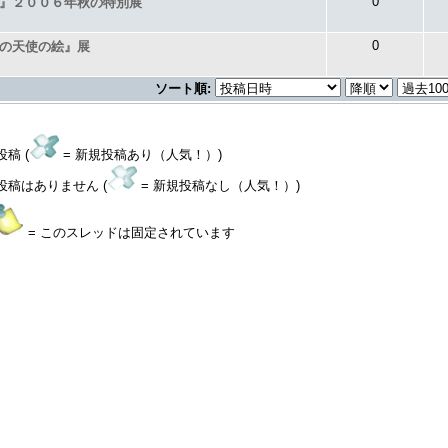
0
』２００６年秋の特別展
0
の天使の絵』展
ソート順:
稿 (
= 新規投稿あり（人気！）)
投稿はありません (
= 新規投稿なし（人気！）)
= このスレッドは固定されています