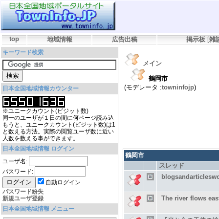
top
地域情報
広告出稿
掲示板
[
雑
キーワード検索
メイン
鶴岡市
(モデレータ :
towninfojp
)
日本全国地域情報カウンター
※ユニークカウント(ビジット数)
同一のユーザが１日の間に何ページ読み込
もうと、ユニークカウント(ビジット数)は1
と数える方法。実際の閲覧ユーザ数に近い
人数を数える事ができます。
日本全国地域情報 ログイン
鶴岡市
ユーザ名:
スレッド
パスワード:
blogsandarticlesw
自動ログイン
パスワード紛失
The river flows ea
新規ユーザ登録
日本全国地域情報 メニュー