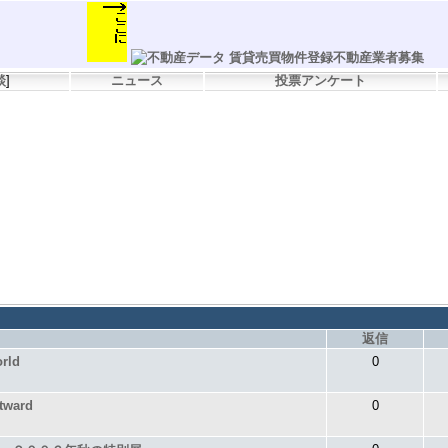
談
]
ニュース
投票アンケート
返信
orld
0
stward
0