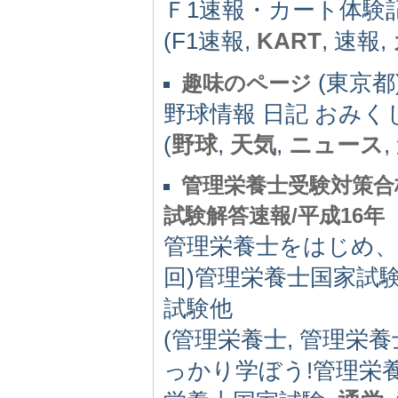
Ｆ1速報・カート体験
(F1速報,
KART
, 速報,
(東京都)
趣味のページ
野球情報 日記 おみく
(
野球
,
天気
,
ニュース
,
管理栄養士受験対策合
試験解答速報/平成16年
管理栄養士をはじめ、通
回)管理栄養士国家試験
試験他
(管理栄養士, 管理栄養
っかり学ぼう!管理栄養士