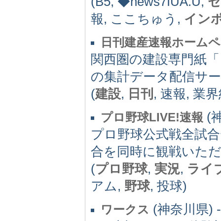
(B5, ◆news7IUA.U,
セ
報, ここちゅう,
イン
日刊建産速報ホームペ
関西圏の建設専門紙「
の集計データ配信サ
(
建設
,
日刊
, 速報, 業
(
プロ野球LIVE!速報
プロ野球公式戦全試合
合を同時に観戦いた
(
プロ野球
,
実況
,
ライ
アム,
野球
, 投球)
(神奈川県) -
ワークス