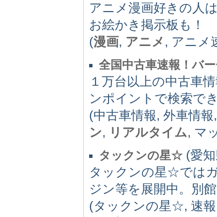
アニメ漫画好きの人
お絵かき掲示板も！
(
漫画
,
アニメ
, アニ
全国中古車速報！バ
１万台以上の中古車情
ンポイントで検索で
(中古車情報, 外車情報
ン
,
リアルタイム
, マ
(愛知県
タックンの星☆
タックンの星☆では
ジン等を展開中。別
(タックンの星☆, 速