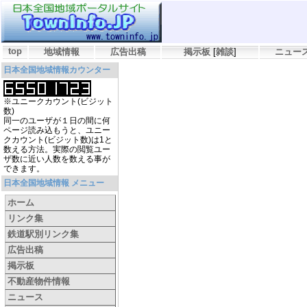
top
地域情報
広告出稿
掲示板
[
雑談
]
ニュー
日本全国地域情報カウンター
※ユニークカウント(ビジット
数)
同一のユーザが１日の間に何
ページ読み込もうと、ユニー
クカウント(ビジット数)は1と
数える方法。実際の閲覧ユー
ザ数に近い人数を数える事が
できます。
日本全国地域情報 メニュー
ホーム
リンク集
鉄道駅別リンク集
広告出稿
掲示板
不動産物件情報
ニュース