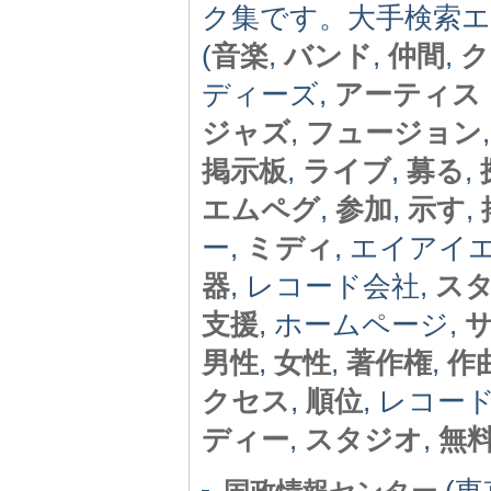
ク集です。大手検索
(
音楽
,
バンド
,
仲間
,
ク
ディーズ,
アーティス
ジャズ
,
フュージョン
掲示板
,
ライブ
,
募る
,
エムペグ
,
参加
,
示す
,
ー,
ミディ
, エイアイ
器
, レコード会社,
ス
支援
, ホームページ,
男性
,
女性
,
著作権
,
作
クセス
,
順位
, レコー
ディー
,
スタジオ
,
無
(東京