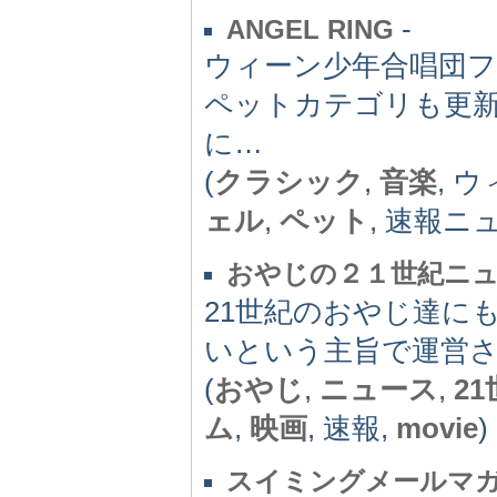
-
ANGEL RING
ウィーン少年合唱団
ペットカテゴリも更
に…
(
クラシック
,
音楽
, 
ェル
,
ペット
, 速報ニ
おやじの２１世紀ニ
21世紀のおやじ達に
いという主旨で運営
(
おやじ
,
ニュース
,
2
ム
,
映画
, 速報,
movie
)
スイミングメールマ