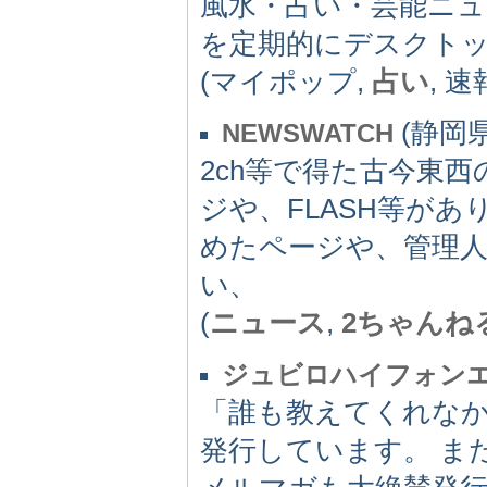
風水・占い・芸能ニュ
を定期的にデスクト
(マイポップ,
占い
, 速
(静岡県)
NEWSWATCH
2ch等で得た古今東
ジや、FLASH等が
めたページや、管理
い、
(
ニュース
,
2ちゃんね
ジュビロハイフォン
「誰も教えてくれな
発行しています。 ま