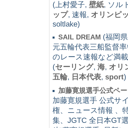
(上村愛子,
壁紙
, ソ
ップ
, 速報,
オリンピ
soltlake)
(福岡県) 
SAIL DREAM
元五輪代表三船監督率
のレース速報など満
(
セーリング
,
海
,
オリ
五輪
,
日本代表
,
sport
)
加藤寛規選手公式ペー
加藤寛規選手 公式サ
権、ニュース情報 、
集、JGTC 全日本G