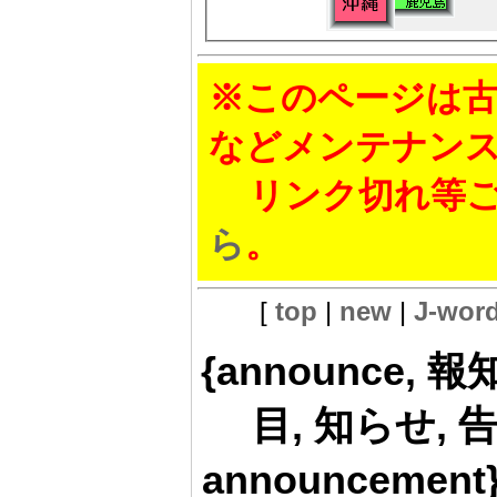
※このページは古
などメンテナン
リンク切れ等ご
ら
。
[
top
|
new
|
J-wor
{announce, 報
目, 知らせ, 告知,
announcement