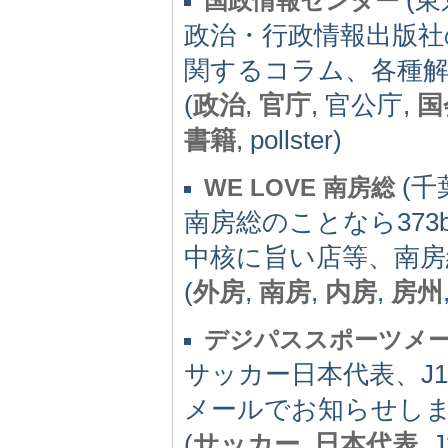
国政情報センター
政治・行政情報出版社
関するコラム、各種解
(
政治
,
官庁
, 官公庁,
国
書籍
, pollster)
(千葉
WE LOVE 南房総
南房総のことなら373
中核に旨い店等、南房
(
外房
,
南房
,
内房
,
房州
デジパススポーツメ
サッカー日本代表、J1
メールでお知らせし
(
サッカー
,
日本代表
, 