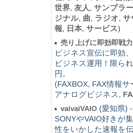
世界
,
友人
,
サンプラ
ジナル
,
曲
,
ラジオ
,
サ
報
,
日本
,
サービス
)
売り上げに即効即戦力
ビジネス宣伝に即効、即
ビジネス運用！限られ
円。
(FAXBOX, FAX情報
アナログビジネス,
F
(愛知県) -(
vaivaiVAIO
SONYやVAIO好きが
性をいかした速報を