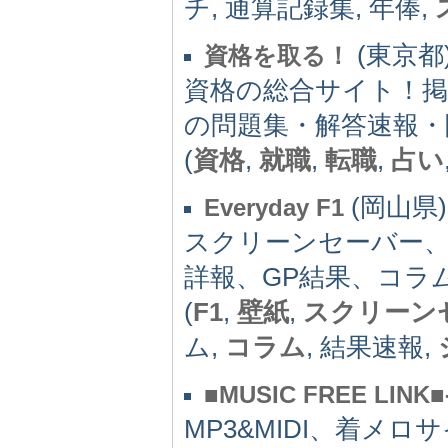
チ, 通算記録集, 年俸,
(東京都) 
資格を取る！
資格の総合サイト！掲
の問題集・解答速報・
(
資格
,
就職
,
転職
,
占い
(岡山県) -
Everyday F1
スクリーンセーバー
詳報、GP結果、コラ
(
F1
,
壁紙
,
スクリーン
ム,
コラム
, 結果速報,
■MUSIC FREE LI
MP3&MIDI、着メ