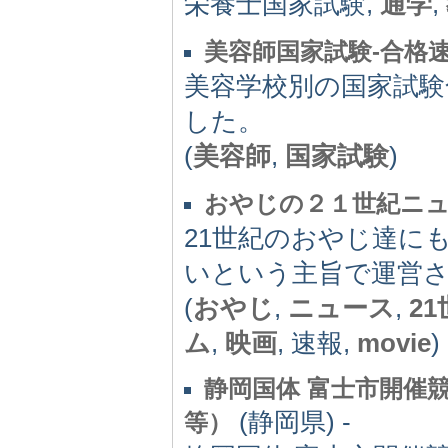
栄養士国家試験,
通学
,
美容師国家試験-合格
美容学校別の国家試験
した。
(
美容師
,
国家試験
)
おやじの２１世紀ニ
21世紀のおやじ達に
いという主旨で運営
(
おやじ
,
ニュース
,
2
ム
,
映画
, 速報,
movie
)
静岡国体 富士市開催
(静岡県) -
等）