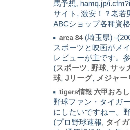
馬予想, hamq.jp/i.
サイト, 激安！？老若
ABCショップ各種資格
(埼玉県) -(20
area 84
スポーツと映画がメ
レビューが主です。
(
スポーツ
,
野球
,
サッ
球
,
Jリーグ
,
メジャー
tigers情報 六甲お
野球ファン・タイガ
にしたいですねー。野
(プロ野球速報,
タイガ