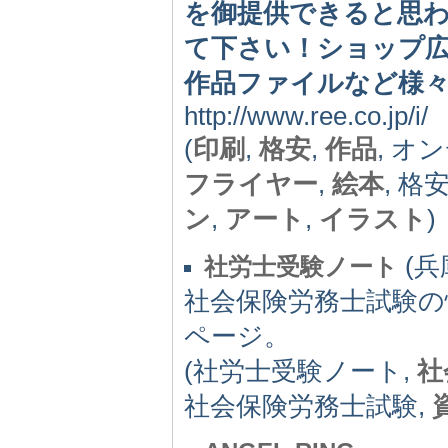
を御提供できると思
て下さい！ショップ
作品ファイルなど様
http://www.ree.co.jp/i/
(
印刷
,
格安
,
作品
, オ
フライヤー
,
絵本
, 格
ン
,
アート
,
イラスト
)
(兵
社労士受験ノート
社会保険労務士試験の
ページ。
(社労士受験ノート,
社
社会保険労務士試験,