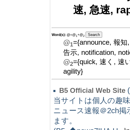
速, 急速, rapid
Word(s):
@
=@
+@
1
2
@
={announce, 報
1
告示, notification, no
@
={quick, 速く, 速い,
2
agility}
B5 Official Web Site
当サイトは個人の趣
ニュース速報＠2ch
ます。