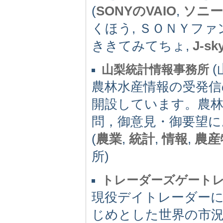
(
SONYのVAIO
,
ソニ
くほう, ＳＯＮＹフ
ききてみてちょ,
J-sk
(
山梨統計情報事務所
農林水産情報の受発信
開設しています。農林
問，御意見・御要望に
(
農業
,
統計
,
情報
,
農産
所)
トレーダーズゲートレ
現役デイトレーダー
じめとした世界の市