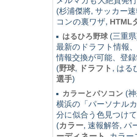
メルマガも大絶賛発
(杉浦傑將, サッカー速
コンの裏ワザ,
HTML
(三重県)
はるひろ野球
最新のドラフト情報、
情報交換が可能、登録
(
野球
,
ドラフト
, はる
選手
)
(神
カラーとパソコン
横浜の「パーソナル
分に似合う色見つけ
(
カラー
, 速報解答, 
ーディネート
, カラ