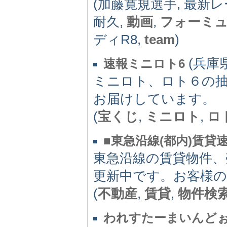
(加藤寛規選手, 最新レ
耐久,
動画
,
フォーミ
ディR8,
team
)
(兵庫県)
速報ミニロト6
ミニロト、ロト６の抽
お届けしています。
(
宝くじ
,
ミニロト
,
ロ
■東急沿線(都内)賃貸
東急沿線の賃貸物件、
更新中です。お客様
(
不動産
,
賃貸
,
物件検
われすたーまいんど