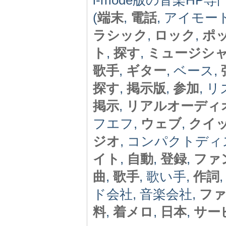
(
端末
,
電話
, アイモー
ラシック
,
ロック
,
ポ
ト
,
探す
,
ミュージシ
歌手
,
ギター
, ベース,
探す
,
掲示版
,
参加
, 
掲示
,
リアルオーディ
フエフ,
ウェブ
,
クイ
ジオ
, コンパクトディ
イト
,
自動
,
登録
,
ファ
曲
,
歌手
, 歌い手,
作詞
ド会社, 音楽会社,
フ
料
,
着メロ
,
日本
,
サー