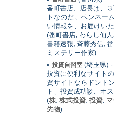
番町書店、店長は、３
トなのだ。ペンネー
い情報を、お届けい
(番町書店, わらし仙
書籍速報, 斉藤秀信, 
ミステリー作家)
(埼玉県) -
投資自習室
投資に便利なサイト
資サイトならドンドン
ト、投資成功談、オ
(
株
,
株式投資
,
投資
,
マ
先物
)