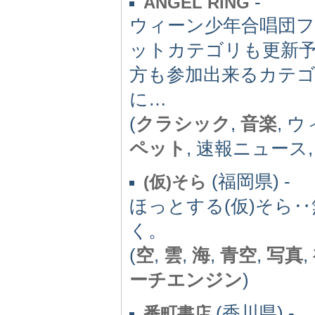
-
ANGEL RING
ウィーン少年合唱団
ットカテゴリも更新予
方も参加出来るカテゴ
に…
(
クラシック
,
音楽
, 
ペット
, 速報ニュース
(福岡県) -
(仮)そら
ほっとする(仮)そら
く。
(
空
,
雲
,
海
,
青空
,
写真
,
ーチエンジン
)
(香川県) -
番町書店