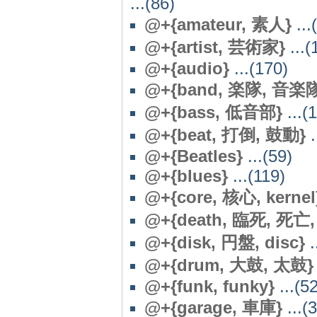
...(86)
@+{amateur, 素人}
...
@+{artist, 芸術家}
...(
@+{audio}
...(170)
@+{band, 楽隊, 音楽
@+{bass, 低音部}
...(
@
+{beat, 打倒, 鼓動}
.
@+{Beatles}
...(59)
@+{blues}
...(119)
@+{core, 核心, kernel
@
+{death, 臨死, 死亡, 
@
+{disk, 円盤, disc}
.
@+{drum, 大鼓, 太鼓}
@+{funk, funky}
...(52
@
+{garage, 車庫}
...(