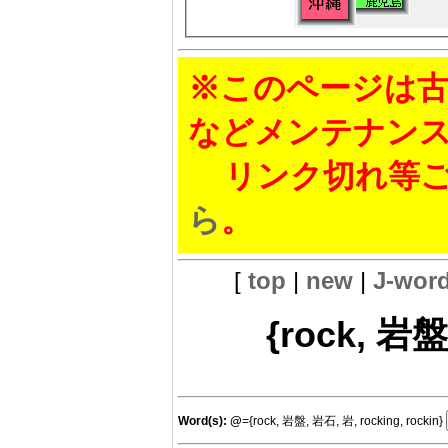
※このページは古
などメンテナン
リンク切れ等ご
ら
。
[
top
|
new
|
J-wor
{rock, 岩盤
Word(s):
@
={rock, 岩盤, 岩石, 岩, rocking, rockin}