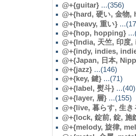
@+{guitar}
...(356)
@+{hard, 硬い, 金物, h
@+{heavy, 重い}
...(1
@+{hop, hopping}
...
@+{India, 天竺, 印度, i
@+{indy, indies, indi
@+{Japan, 日本, Nipp
@+{jazz}
...(146)
@+{key, 鍵}
...(71)
@
+{label, 熨斗}
...(40)
@+{layer, 層}
...(155)
@+{live, 暮らす, 生きる, l
@+{lock, 錠前, 錠, 施
@+{melody, 旋律, mel