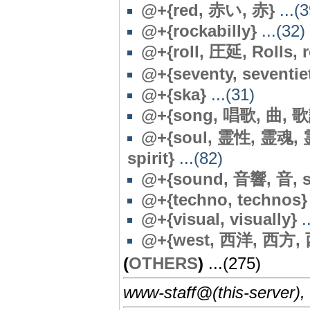
@
+{red, 赤い, 赤}
...(3
@
+{rockabilly}
...(32)
@+{roll, 圧延, Rolls, r
@
+{seventy, seventie
@
+{ska}
...(31)
@+{song, 唱歌, 曲, 歌
@+{soul, 霊性, 霊魂, 霊, 
spirit}
...(82)
@+{sound, 音響, 音, s
@+{techno, technos}
@+{visual, visually}
.
@+{west, 西洋, 西方, 
(
OTHERS
)
...(275)
www-staff@(this-server),