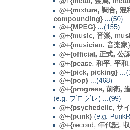
@+{metal, 金属, metal
@+{mixture, 調合, 混和
compounding}
...(50)
@+{MPEG}
...(155)
@+{music, 音楽, musi
@+{musician, 音楽家
@+{official, 正式, 
@
+{peace, 和平, 平和, 
@
+{pick, picking}
...(
@+{pop}
...(468)
@+{progress, 前衛, 進
(e.g. プログレ) ...(99)
@
+{psychedelic, サ
@+{punk}
(e.g. PunkRo
@+{record, 年代記, 収録,