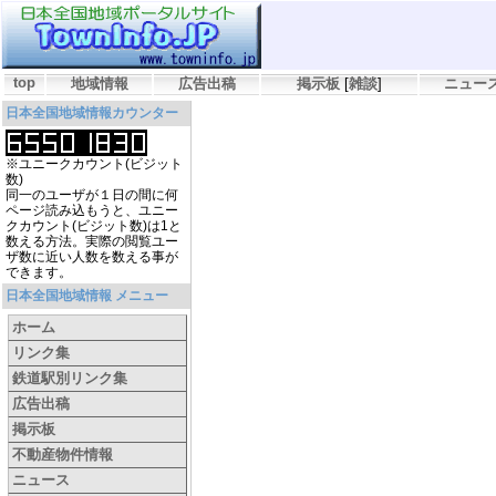
top
地域情報
広告出稿
掲示板
[
雑談
]
ニュー
日本全国地域情報カウンター
※ユニークカウント(ビジット
数)
同一のユーザが１日の間に何
ページ読み込もうと、ユニー
クカウント(ビジット数)は1と
数える方法。実際の閲覧ユー
ザ数に近い人数を数える事が
できます。
日本全国地域情報 メニュー
ホーム
リンク集
鉄道駅別リンク集
広告出稿
掲示板
不動産物件情報
ニュース