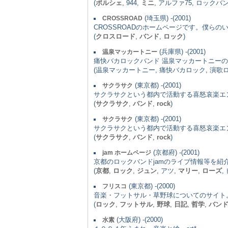
(
ポルシェ
, 944,
ミニ
, アルファ75, ロックバン
(埼玉県) -(2001)
CROSSROAD
CROSSROADのホームページです。僕ら
(
クロスロード
,
バンド
,
ロック
)
(兵庫県) -(2001)
温泉マッカートニー
痛快バカロックバンド 温泉マッカートニーの
(温泉マッカートニー, 痛快バカロック, 演歌ロッ
(東京都) -(2001)
サクラサク
サクラサクという都内で活動する喜怒哀楽エ
(
サクラサク
,
バンド
,
rock
)
(東京都) -(2001)
サクラサク
サクラサクという都内で活動する喜怒哀楽エ
(
サクラサク
,
バンド
,
rock
)
(京都府) -(2001)
jam ホームページ
京都のロックバンドjamのライブ情報等を紹
(
京都
,
ロック
,
ジュン
, アツ,
マリー
,
ローズ
,
(東京都) -(2000)
フリスコ
音楽・フットサル・草野球についてのサイト
(
ロック
,
フットサル
,
野球
,
日記
,
哲学
,
バン
(大阪府) -(2000)
水素