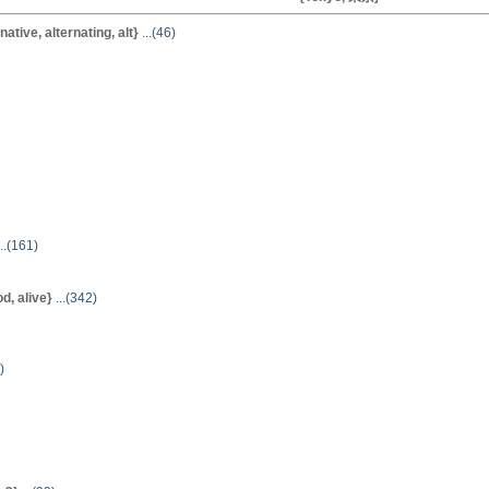
tive, alternating, alt}
...(46)
..(161)
d, alive}
...(342)
)