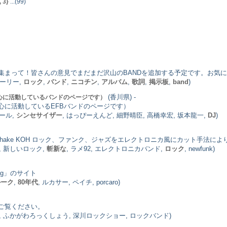
, 3}
...(99)
tc)大好きな人集まって！皆さんの意見でまだまだ沢山のBANDを追加する予定です。
ローリー,
ロック
,
バンド
,
ニコチン
,
アルバム
,
歌詞
,
掲示板
,
band
)
(香川県) -
心に活動しているバンドのページです）
心に活動しているEFBバンドのページです）
ール,
シンセサイザー
, はっぴーえんど, 細野晴臣, 高橋幸宏, 坂本龍一,
DJ
)
Show Shake KOH ロック、ファンク、ジャズをエレクトロニカ風にカット
, 新しいロック,
斬新な
, ラメ92, エレクトロニカバンド,
ロック
, newfunk)
 Dog」のサイト
ルーク
,
80年代
, ルカサー, ペイチ, porcaro)
ご覧ください。
, ふかがわろっくしょう, 深川ロックショー, ロックバンド)