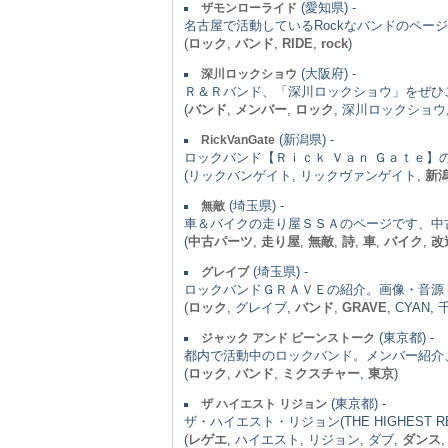
(愛知県) -
ザモンローライド
名古屋で活動しているRockなバンドのペー
(
ロック
,
バンド
,
RIDE
,
rock
)
(大阪府) -
深川ロックショウ
Ｒ＆Ｒバンド、「深川ロックショウ」をぜひ
(
バンド
,
メンバー
,
ロック
, 深川ロックショウ
(新潟県) -
RickVanGate
ロックバンド【Ｒｉｃｋ Ｖａｎ Ｇａｔｅ】
(リックバンゲイト, リックヴァンゲイト,
新
(埼玉県) -
無敵
車＆バイクの走り屋ＳＳＡのページです、中
(
中古パーツ
,
走り屋
,
無敵
,
詩
,
車
,
バイク
,
改
(埼玉県) -
グレイブ
ロックバンドＧＲＡＶＥの紹介。画像・音源
(
ロック
, グレイブ,
バンド
,
GRAVE
, CYAN,
(東京都) -
ジャック アンド ビーンストーク
都内で活動中のロックバンド。メンバー紹介
(
ロック
,
バンド
,
ミクスチャー
,
東京
)
(東京都) -
ザ ハイエスト リジョン
ザ・ハイエスト・リジョン(THE HIGHE
(
レゲエ
, ハイエスト, リジョン, ダブ,
ダンス