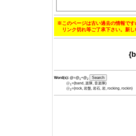
※このページは古い過去の情報です
リンク切れ等ご了承下さい。新し
{
Word(s):
@
=@
+@
1
2
@
={band, 楽隊, 音楽隊}
1
@
={rock, 岩盤, 岩石, 岩, rocking, rockin}
2