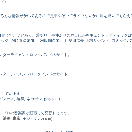
ド)
のいろんな情報がかいてあるので是非のぞいてライブなんかに足を運んでもらえ
HPです。笑いあり、愛あり、事件ありのホロにが胸キュンドラマティックLI
ク, 24時間温泉NET, 24時間温泉JET, 柴田進矢, お笑いバンド, コミックバ
ンターテイメントロックバンドのサイト。
ンターテイメントロックバンドのサイト。
介しています。
 ピヌース, 拾得, ネガポジ, gogojam)
。プロの音楽家が頑張って更新してます。
ド
,
渋谷
,
東京
, 革ジャン,
Jeans
)