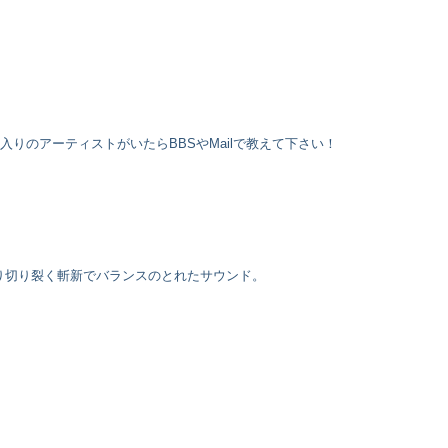
お気に入りのアーティストがいたらBBSやMailで教えて下さい！
手法により切り裂く斬新でバランスのとれたサウンド。