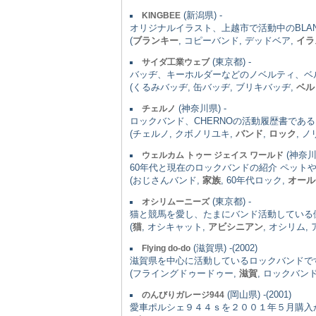
(新潟県) -
KINGBEE
オリジナルイラスト、上越市で活動中のBLANK
(
ブランキー
, コピーバンド, デッドベア,
イラ
(東京都) -
サイダ工業ウェブ
バッヂ、キーホルダーなどのノベルティ、ベ
(くるみバッヂ, 缶バッヂ, ブリキバッヂ,
ベル
(神奈川県) -
チェルノ
ロックバンド、CHERNOの活動履歴書であ
(チェルノ, クボノリユキ,
バンド
,
ロック
, 
(神奈川県
ウェルカム トゥー ジェイス ワールド
60年代と現在のロックバンドの紹介 ペット
(おじさんバンド,
家族
, 60年代ロック,
オール
(東京都) -
オシリムーニーズ
猫と競馬を愛し、たまにバンド活動している
(
猫
, オシキャット,
アビシニアン
, オシリム,
(滋賀県) -(2002)
Flying do-do
滋賀県を中心に活動しているロックバンドで
(フライングドゥードゥー,
滋賀
, ロックバン
(岡山県) -(2001)
のんびりガレージ944
愛車ポルシェ９４４ｓを２００１年５月購入