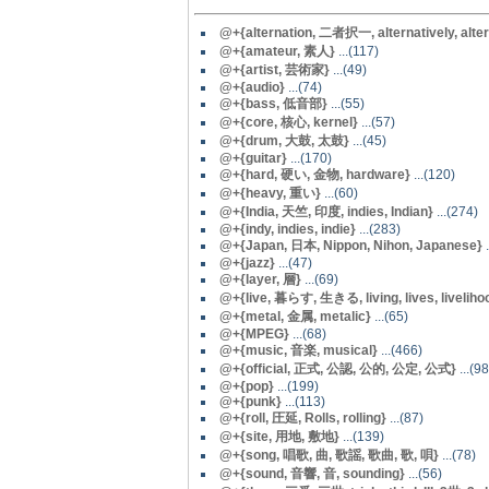
@+{alternation, 二者択一, alternatively, alterna
@+{amateur, 素人}
...(117)
@+{artist, 芸術家}
...(49)
@+{audio}
...(74)
@+{bass, 低音部}
...(55)
@+{core, 核心, kernel}
...(57)
@+{drum, 大鼓, 太鼓}
...(45)
@+{guitar}
...(170)
@+{hard, 硬い, 金物, hardware}
...(120)
@+{heavy, 重い}
...(60)
@+{India, 天竺, 印度, indies, Indian}
...(274)
@+{indy, indies, indie}
...(283)
@+{Japan, 日本, Nippon, Nihon, Japanese}
.
@+{jazz}
...(47)
@+{layer, 層}
...(69)
@+{live, 暮らす, 生きる, living, lives, livelihoo
@+{metal, 金属, metalic}
...(65)
@+{MPEG}
...(68)
@+{music, 音楽, musical}
...(466)
@+{official, 正式, 公認, 公的, 公定, 公式}
...(98
@+{pop}
...(199)
@+{punk}
...(113)
@+{roll, 圧延, Rolls, rolling}
...(87)
@+{site, 用地, 敷地}
...(139)
@+{song, 唱歌, 曲, 歌謡, 歌曲, 歌, 唄}
...(78)
@+{sound, 音響, 音, sounding}
...(56)