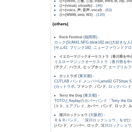
@+{three, 三番, 三世, triple, third, III, 3世, 3rd
@+{visual, visually}
...(46)
@+{voice, 声, 音声, vocal}
...(63)
@+{WWW, web, W3}
...(120)
(others)
(福岡県) -
Rock Festival
ロック(SUM41,NFG,blink182.e
(サム41, ブリンク182, ニューファウンドグ
イエローマジックオーケストラ（香川県を中
イエローマジックオーケストラ（香川県を中
(
テクノ
,
ハウス
,
ヒップホップ
, エープリルフ
(東京都) -
カットラボ
CUTLAB バンド メンバーLame92 GT
(カットラボ,
ファンク
,
バンド
, ロックバンド
(東京都) -
Terry the Dog
TOTOとAirplayのカバーバンド「Terry the
(
トト
, エアプレイ,
カバー
,
バンド
,
ロック
,
(大阪府) -
深川ロックショウ
Ｒ＆Ｒバンド、「深川ロックショウ」をぜひ
(
バンド
,
メンバー
,
ロック
, 深川ロックショウ