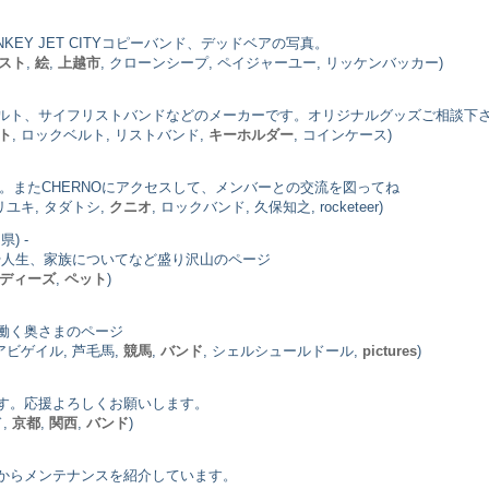
EY JET CITYコピーバンド、デッドベアの写真。
スト
,
絵
,
上越市
, クローンシープ, ペイジャーユー, リッケンバッカー)
ルト、サイフリストバンドなどのメーカーです。オリジナルグッズご相談下
ト
, ロックベルト, リストバンド,
キーホルダー
, コインケース)
る。またCHERNOにアクセスして、メンバーとの交流を図ってね
ノリユキ, タダトシ,
クニオ
, ロックバンド, 久保知之, rocketeer)
) -
や人生、家族についてなど盛り沢山のページ
ディーズ
,
ペット
)
働く奥さまのページ
 アビゲイル, 芦毛馬,
競馬
,
バンド
, シェルシュールドール,
pictures
)
す。応援よろしくお願いします。
ド,
京都
,
関西
,
バンド
)
からメンテナンスを紹介しています。