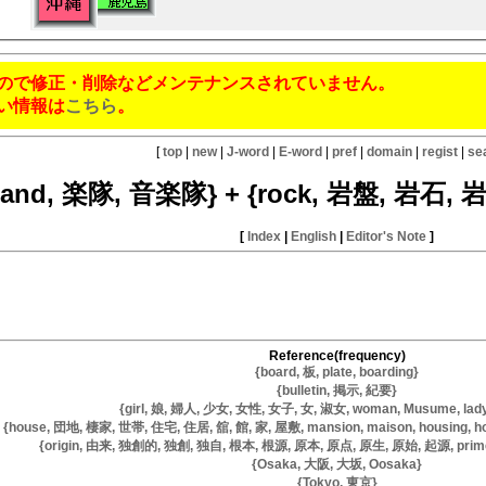
ので修正・削除などメンテナンスされていません。
い情報は
こちら
。
[
top
|
new
|
J-word
|
E-word
|
pref
|
domain
|
regist
|
se
band, 楽隊, 音楽隊} + {rock, 岩盤, 岩石, 岩, 
[
Index
|
English
|
Editor's Note
]
Reference(frequency)
{board, 板, plate, boarding}
{bulletin, 掲示, 紀要}
{girl, 娘, 婦人, 少女, 女性, 女子, 女, 淑女, woman, Musume, lady,
{house, 団地, 棲家, 世帯, 住宅, 住居, 舘, 館, 家, 屋敷, mansion, maison, housing, hou
{origin, 由来, 独創的, 独創, 独自, 根本, 根源, 原本, 原点, 原生, 原始, 起源, primeval, 
{Osaka, 大阪, 大坂, Oosaka}
{Tokyo, 東京}