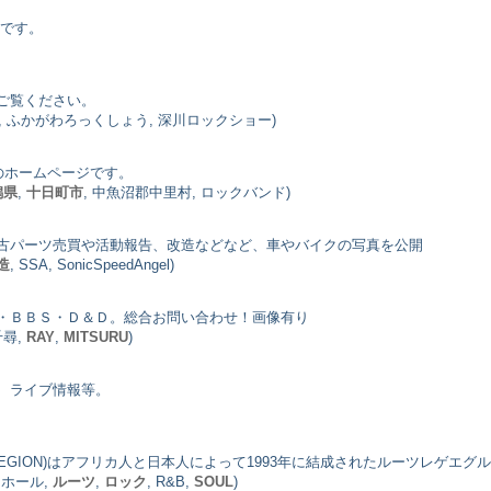
ジです。
ご覧ください。
, ふかがわろっくしょう, 深川ロックショー)
のホームページです。
潟県
,
十日町市
, 中魚沼郡中里村, ロックバンド)
古パーツ売買や活動報告、改造などなど、車やバイクの写真を公開
造
, SSA, SonicSpeedAngel)
・ＢＢＳ・Ｄ＆Ｄ。総合お問い合わせ！画像有り
 千尋,
RAY
,
MITSURU
)
、ライブ情報等。
ST REGION)はアフリカ人と日本人によって1993年に結成されたルーツレ
, ホール,
ルーツ
,
ロック
, R&B,
SOUL
)