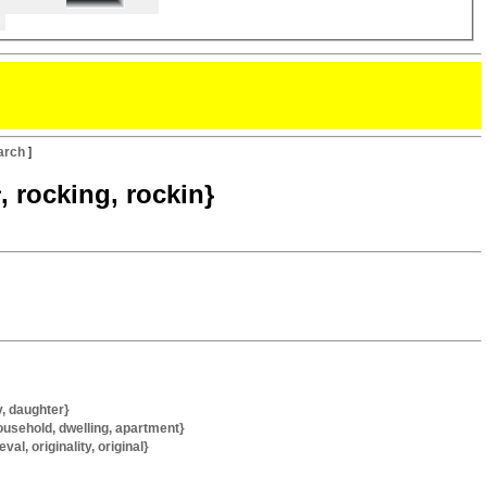
arch
]
rocking, rockin}
 daughter}
sehold, dwelling, apartment}
originality, original}