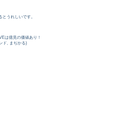
るとうれしいです。
VEは億見の価値あり！
ンド, まぢかる)