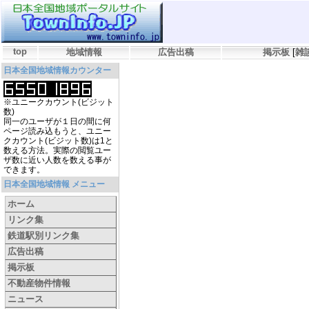
top
地域情報
広告出稿
掲示板
[
雑
日本全国地域情報カウンター
※ユニークカウント(ビジット
数)
同一のユーザが１日の間に何
ページ読み込もうと、ユニー
クカウント(ビジット数)は1と
数える方法。実際の閲覧ユー
ザ数に近い人数を数える事が
できます。
日本全国地域情報 メニュー
ホーム
リンク集
鉄道駅別リンク集
広告出稿
掲示板
不動産物件情報
ニュース