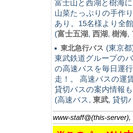
富士山と西湖と樹海に
山菜たっぷりの手作
あり。15名様より全館
(
富士五湖
,
西湖
,
樹海
,
(東京都) 
東北急行バス
東武鉄道グループのバ
の高速バスを毎日運
走！。 高速バスの運
貸切バスの案内情報
(高速バス,
東武
, 貸切
www-staff@(this-server),