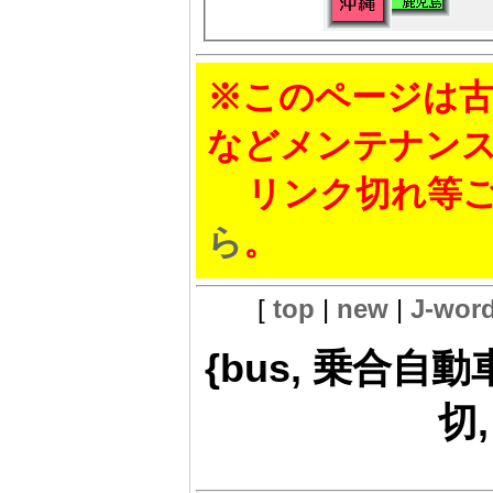
※このページは古
などメンテナン
リンク切れ等ご
ら
。
[
top
|
new
|
J-wor
{bus, 乗合自動車}
切,