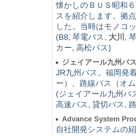
懐かしのＢＵＳ昭和
スを紹介します。拠
した。当時はモノコッ
(B8, 琴電バス,
大川
, 
カー, 高松バス)
ジェイアール九州バ
JR九州バス。福岡発
ー）、路線バス（オ
(ジェイアール九州バス,
高速バス, 貸切バス, 
Advance System Pro
自社開発システムの