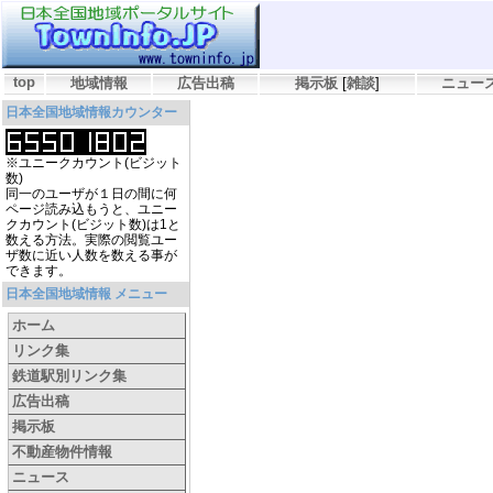
top
地域情報
広告出稿
掲示板
[
雑談
]
ニュー
日本全国地域情報カウンター
※ユニークカウント(ビジット
数)
同一のユーザが１日の間に何
ページ読み込もうと、ユニー
クカウント(ビジット数)は1と
数える方法。実際の閲覧ユー
ザ数に近い人数を数える事が
できます。
日本全国地域情報 メニュー
ホーム
リンク集
鉄道駅別リンク集
広告出稿
掲示板
不動産物件情報
ニュース