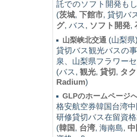
託でのソフト開発も
(
茨城
,
下館市
, 貸切バ
グ
, バス,
ソフト開発
,
(山梨県) 
山梨峡北交通
貸切バス観光バスの
泉、山梨県フラワー
(バス,
観光
,
貸切
,
タク
Radium
)
GLPのホームページ
格安航空券韓国台湾中
研修貸切バス在留資格
(
韓国
,
台湾
, 海南島,
中