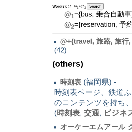
Word(s):
@
=@
+@
1
2
@
={bus, 乗合自動車
1
@
={reservation, 予
2
@
+{travel, 旅路, 旅行, 旅
(42)
(others)
(福岡県) -
時刻表
時刻表ページ、鉄道ふ
のコンテンツを持ち
(
時刻表
,
交通
,
ビジネ
オーケーエムアール 