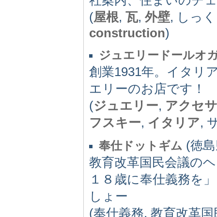
(
屋根
,
瓦
,
外壁
, しっ
construction
)
ジュエリードールオ
創業1931年。イタ
エリーのお店です！
(
ジュエリー
,
アクセ
フスキー
,
イタリア
,
(徳島県
奉仕ドットギム
教育改革国民会議の
１８歳に奉仕義務を
しょー
(奉仕義務, 教育改革国