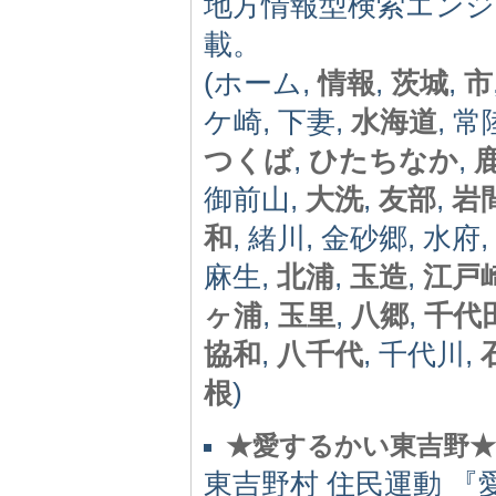
地方情報型検索エンジ
載。
(ホーム,
情報
,
茨城
,
市
ケ崎, 下妻,
水海道
, 
つくば
,
ひたちなか
,
御前山,
大洗
,
友部
,
岩
和
, 緒川, 金砂郷, 水府,
麻生,
北浦
,
玉造
,
江戸
ヶ浦
,
玉里
,
八郷
,
千代
協和
,
八千代
, 千代川,
根
)
★愛するかい東吉野
東吉野村 住民運動 