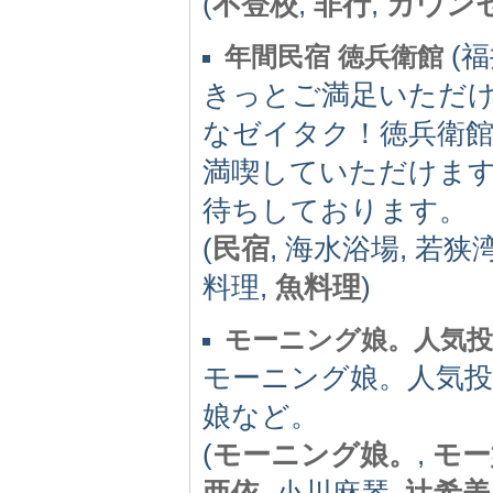
(
不登校
,
非行
,
カウン
(福
年間民宿 徳兵衛館
きっとご満足いただ
なゼイタク！徳兵衛館
満喫していただけま
待ちしております。
(
民宿
, 海水浴場, 若
料理,
魚料理
)
モーニング娘。人気投
モーニング娘。人気
娘など。
(
モーニング娘。
,
モー
亜依
, 小川麻琴,
辻希美