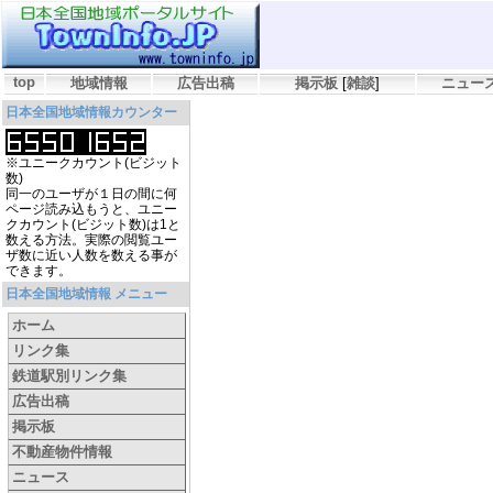
top
地域情報
広告出稿
掲示板
[
雑談
]
ニュー
日本全国地域情報カウンター
※ユニークカウント(ビジット
数)
同一のユーザが１日の間に何
ページ読み込もうと、ユニー
クカウント(ビジット数)は1と
数える方法。実際の閲覧ユー
ザ数に近い人数を数える事が
できます。
日本全国地域情報 メニュー
ホーム
リンク集
鉄道駅別リンク集
広告出稿
掲示板
不動産物件情報
ニュース