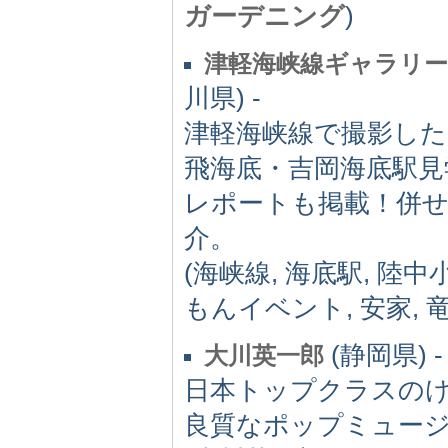
ガーデニング
)
津軽海峡線ギャラリー
川県) -
津軽海峡線で撮影し
飛海底・吉岡海底駅
レポートも掲載！併
介。
(海峡線, 海底駅, 陸
もんイベント, 安家, 
(静岡県) -
大川英一郎
日本トップクラスの
良質なポップミュー