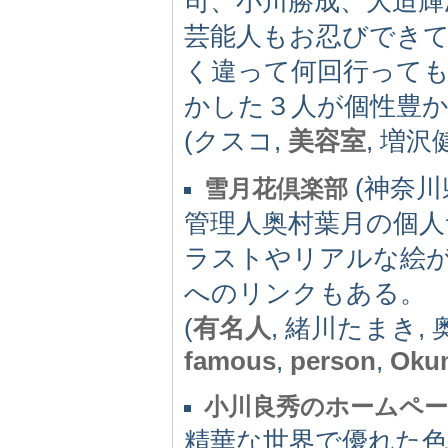
司、小川勝成、大迫
芸能人もお忍びでき
く違って何回行って
かした３人が個性豊
(クスコ,
美容室
, 増沢
(神奈川県)
雪月花倶楽部
管理人奥村葉月の個
ラストやリアルな絵
へのリンクもある。
(
有名人
, 緒川たまき,
famous
,
person
,
Oku
小川良秀のホームペ
精華な世界で優れた色