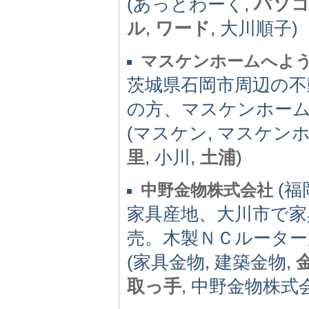
(あっとわーく,
パソコ
ル
,
ワード
, 大川順子)
マスケンホームへよ
茨城県石岡市周辺の不
の方、マスケンホー
(マスケン, マスケン
里
, 小川,
土浦
)
(福岡
中野金物株式会社
家具産地、大川市で家
売。木製ＮＣルーター
(家具金物, 建築金物,
取っ手
, 中野金物株式