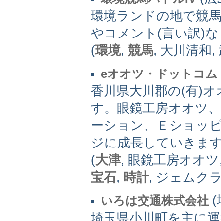
環境ランドの地で競
やコメント(言い訳)
(
環境
,
競馬
, 大川清和,
eオオツ・ドットコム
香川県大川郡の(有)
す。眼鏡工房オオツ
ーション、Ｅショッ
ジに成長していきま
(
大津
, 眼鏡工房オオツ
宝石
,
時計
, ジェムク
(
いろは交通株式会社
埼玉県小川町を主に運