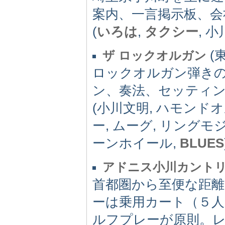
案内、一言掲示板、会
(
いろは
,
タクシー
, 小
(東
ザ ロックオルガン
ロックオルガン弾き
ン、奏法、セッティ
(小川文明, ハモンド
ー, ムーグ, リング
ーンホイール,
BLUES
アドニス小川カント
首都圏から至便な距
ーは乗用カート（５
ルフプレーが原則。