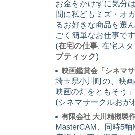
お金をかけずに気分
間に私どもミズ・オ
るお好きな商品を選
ごく簡単なお仕事で
(
在宅の仕事
, 在宅ス
ブティック
)
映画鑑賞会「シネマ
埼玉県小川町の、映画
映画の灯をともそう」
(シネマサークルおがわ,
有限会社 大川精機製
MasterCAM、同