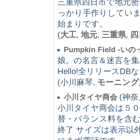
三重県四日市で地元密
っかり手作りしてい
始まりです。
(
大工
,
地元
,
三重県
,
四
Pumpkin Field
娘。の名言＆迷言を
Hello!全リリース
(小川麻琴,
モーニング
(神奈川
小川タイヤ商会
小川タイヤ商会は５０
替・バランス料を含む
終了 サイズは表示以