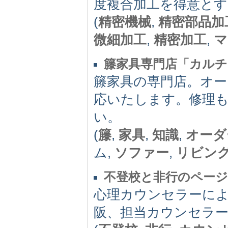
度複合加工を得意とす
(
精密機械
,
精密部品加
微細加工
,
精密加工
,
マ
籐家具専門店「カル
籐家具の専門店。オ
応いたします。修理
い。
(
籐
,
家具
,
知識
,
オーダ
ム,
ソファー
,
リビン
不登校と非行のページ
心理カウンセラーに
阪、担当カウンセラ