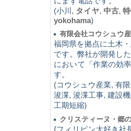
にまず電話です。
(小川,
タイヤ
,
中古
,
特
yokohama
)
有限会社コウシュウ
福岡県を拠点に土木・
です。弊社が開発し
において「作業の効率
す。
(コウシュウ産業, 有
浚渫, 浚渫工事, 建設
工期短縮)
クリスティーヌ・郷
{フィリピン大好き社