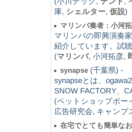
(小川テック,
テント
,
庫,
シェルター
,
仮設
)
マリンバ奏者：小河拓彦 Mar
マリンバの即興演奏
紹介しています。試
(
マリンバ
, 小河拓彦,
(千葉県) -
synapse
synapseとは、ogawa
SNOW FACTORY、
(ペットショップボー
広告研究会, キャンプス
在宅でとても簡単な