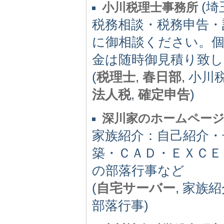
(埼玉
小川税理士事務所
税務相談・税務申告・
に御相談ください。
金は随時御見積り致し
(
税理士
,
春日部
, 小川
法人税
,
確定申告
)
深川家のホームペー
家族紹介：自己紹介・
築・ＣＡＤ・ＥＸＣＥ
の部落行事など
(
自宅サーバー
, 家族紹
部落行事)