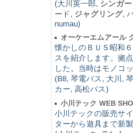
(大川英一郎,
シンガー
ード,
ジャグリング
,
numau)
オーケーエムアール 
懐かしのＢＵＳ昭和
スを紹介します。拠
した。当時はモノコッ
(B8, 琴電バス, 大川, 
カー, 高松バス)
小川テック WEB SHO
小川テックの販売サ
ターから遊具まで新製