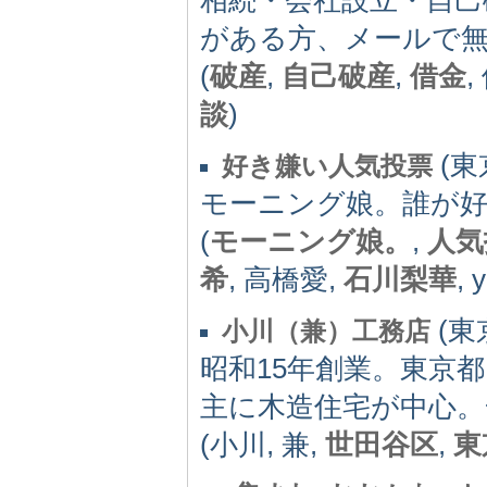
がある方、メールで
(
破産
,
自己破産
,
借金
,
談
)
(東京
好き嫌い人気投票
モーニング娘。誰が
(
モーニング娘。
,
人気
希
, 高橋愛,
石川梨華
, 
(東京
小川（兼）工務店
昭和15年創業。東京
主に木造住宅が中心。
(小川, 兼,
世田谷区
,
東