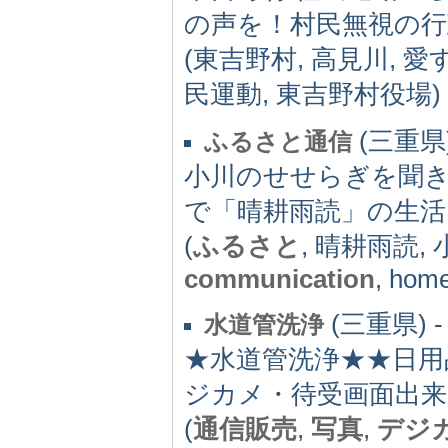
の声を！村民無視の行
(東吉野村, 高見川, 愛
民運動, 東吉野村役場)
(三重県)
ふるさと通信
小川のせせらぎを聞
で「晴耕雨読」の生
(
ふるさと
, 晴耕雨読,
communication
, hom
(三重県) -
水道管洗浄
★水道管洗浄★★日用
ジカメ・待受画面出来
(
通信販売
,
写真
,
デジ