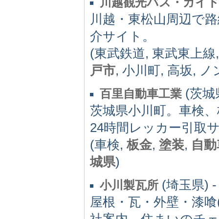
川越観光バス・ガイ
川越・東松山周辺で路
介サイト。
(東武鉄道, 東武東上線
戸市
, 小川町, 高坂,
(茨城県
百里自動車工業
茨城県小川町。車検、
24時間レッカー引取
(車検,
板金
,
塗装
,
自動
城県
)
(埼玉県) -
小川製瓦所
屋根・瓦・外壁・漆喰
社案内、住まいのチ