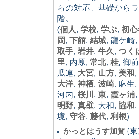
らの対応。基礎からラ
階。
(
個人
,
学校
,
学ぶ
,
初心
岡
,
下館
,
結城
, 龍ケ崎,
取手
,
岩井
,
牛久
,
つく
里
, 内原,
常北
,
桂
, 御
瓜連,
大宮
,
山方
,
美和
大洋
,
神栖
,
波崎
, 麻生,
河内,
桜川
,
東
,
霞ヶ浦
明野
,
真壁
, 大和,
協和
,
境,
守谷
,
藤代
,
利根
)
(東
かっとはうす加賀