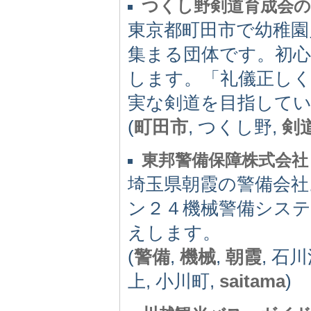
つくし野剣道育成会
東京都町田市で幼稚園
集まる団体です。初
します。「礼儀正し
実な剣道を目指して
(
町田市
, つくし野,
剣
東邦警備保障株式会社
埼玉県朝霞の警備会社
ン２４機械警備シス
えします。
(
警備
,
機械
,
朝霞
, 石川
上, 小川町,
saitama
)