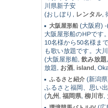
川県新子安
(おしぼり,
レンタル
,
(大阪府) -(
大阪屋形船
大阪屋形船のHPです
10名様から50名様
も歌い放題です。大川
(大阪屋形船,
飲み放題
放題,
お酒
,
island
, Ok
(新潟県) 
ふるさと紹介
ふるさと福岡、思い
(
九州
,
福岡県
,
柳川市
,
(広島
環境競馬バトルIV