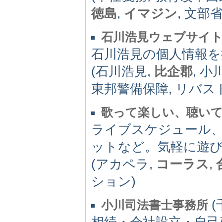
徳島
,
イマジン
, 文部省
石川浩見ウェブサイ
石川浩見の個人情報を
(石川浩見,
比企郡
, 
東邦警備保障, リバスト
歌って楽しい、聴いて
ライブスケジュール、
ットなど。気軽に遊
(アカペラ,
コーラス
,
ション)
(
小川司法書士事務所
相続・会社設立・自己