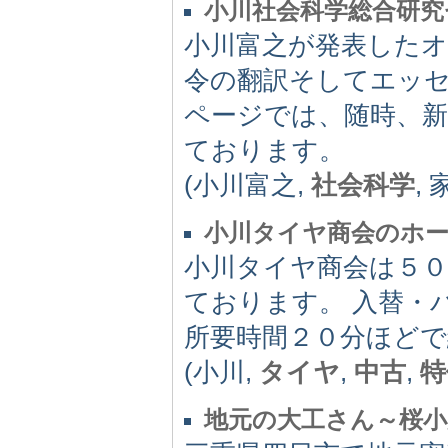
小川社会科学総合研究
小川富之が発表した
令の翻訳そしてエッ
ページでは、随時、
ております。
(小川富之,
社会科学
, 
小川タイヤ商会のホ
小川タイヤ商会は５０
ております。 入替・
所要時間２０分ほどで
(小川,
タイヤ
,
中古
,
特
地元の大工さん～桜小