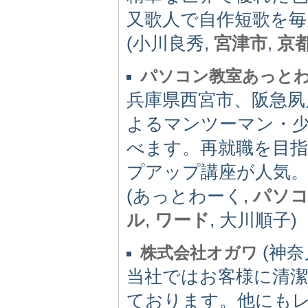
又歌人で自作短歌を毎
(小川良秀,
宮津市
,
京
パソコン教室あっと
兵庫県西宮市、阪急夙
よるマンツーマン・
べます。再就職を目指
プアップ講座が人気
(あっとわーく,
パソコ
ル
,
ワード
, 大川順子)
(神奈川
株式会社オガワ
当社ではお客様に清
ております。他にも