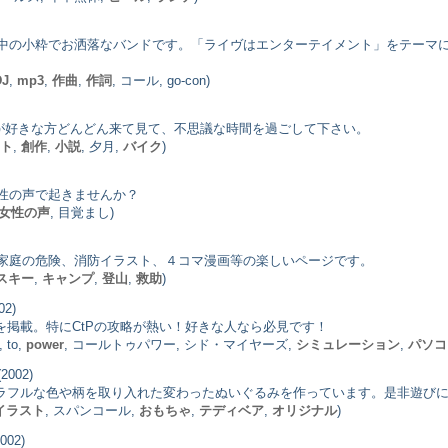
中の小粋でお洒落なバンドです。「ライヴはエンターテイメント」をテーマ
DJ
,
mp3
,
作曲
,
作詞
, コール, go-con)
ーが好きな方どんどん来て見て、不思議な時間を過ごして下さい。
ト
,
創作
,
小説
, 夕月,
バイク
)
性の声で起きませんか？
女性の声
, 目覚まし)
家庭の危険、消防イラスト、４コマ漫画等の楽しいページです。
スキー
,
キャンプ
,
登山
,
救助
)
02)
イ記録を掲載。特にCtPの攻略が熱い！好きな人なら必見です！
l, to,
power
, コールトゥパワー, シド・マイヤーズ,
シミュレーション
,
パソコ
2002)
アやカラフルな色や柄を取り入れた変わったぬいぐるみを作っています。是非遊び
イラスト
, スパンコール,
おもちゃ
,
テディベア
,
オリジナル
)
002)