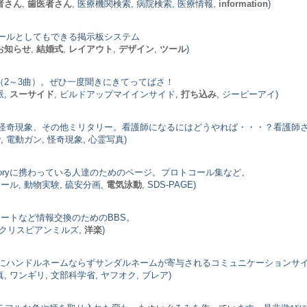
者さん
,
歯医者さん
, 医療機関検索, 病院検索, 医療情報,
information
)
ールとしてもできる掲示板システム
お知らせ
,
結婚式
,
レイアウト
,
デザイン
,
ツール
)
（2～3曲）。ぜひ一度聞きにきてってばさ！
派,
スーサイド
, ビルドアップマイインサイド,
打ち込み
, ジーピーアイ)
怪奇現象、その他ミリタリー。看護師になるにはどうやれば・・・？看護師
士
, 電動ガン, 怪奇現象, 心霊写真)
logy, Chemistoryに携わっている人達のためのページ。プロトコール集など。
コール, 動物実験, 硫安分画,
電気泳動
, SDS-PAGE)
ートなど情報交換のためのBBS。
, クリスピアンミルズ,
洋楽
)
にハンドルネームならずサンダルネームが寄与されるコミュニケーションサ
真, ワンギリ, 文部科学省, ヤフオク, ブレア)