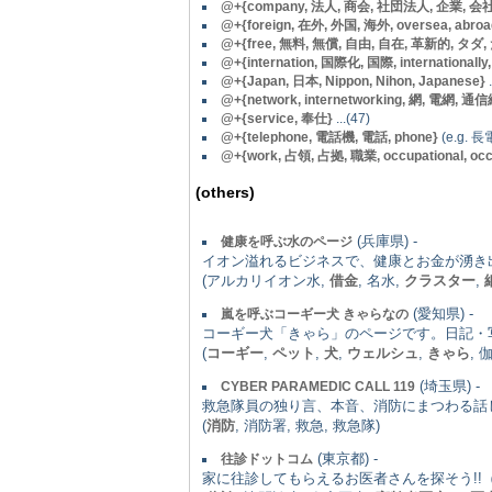
@
+{company, 法人, 商会, 社団法人, 企業, 会社, inco
@
+{foreign, 在外, 外国, 海外, oversea, abroa
@
+{free, 無料, 無償, 自由, 自在, 革新的, タダ, ただ, li
@+{internation, 国際化, 国際, internationally, i
@
+{Japan, 日本, Nippon, Nihon, Japanese}
.
@+{network, internetworking, 網, 電網, 通信網, 
@+{service, 奉仕}
...(47)
@+{telephone, 電話機, 電話, phone}
(e.g. 長
@
+{work, 占領, 占拠, 職業, occupational, oc
(others)
(兵庫県) -
健康を呼ぶ水のページ
イオン溢れるビジネスで、健康とお金が湧き
(アルカリイオン水,
借金
, 名水,
クラスター
,
(愛知県) -
嵐を呼ぶコーギー犬 きゃらなの
コーギー犬「きゃら」のページです。日記・
(
コーギー
,
ペット
,
犬
,
ウェルシュ
,
きゃら
, 
(埼玉県) -
CYBER PARAMEDIC CALL 119
救急隊員の独り言、本音、消防にまつわる話
(
消防
, 消防署, 救急, 救急隊)
(東京都) -
往診ドットコム
家に往診してもらえるお医者さんを探そう!!