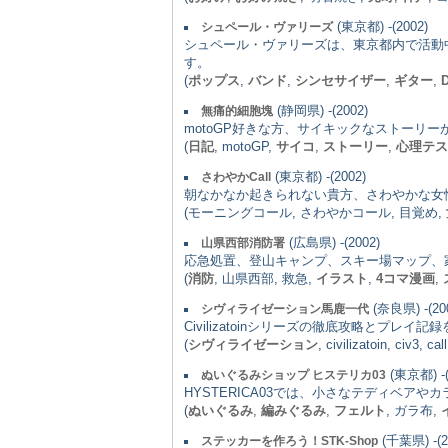
(東京都) -(2002)
シュペール・ヴァリーズ
シュペール・ヴァリーズは、東京都内で活動
す。
(
ポップス
,
バンド
,
シンセサイザー
,
ギター
,
(静岡県) -(2002)
無痛的細胞塊
motoGP好きな方、サイキックなストーリ
(
日記
, motoGP,
サイコ
,
ストーリー
,
心理テス
(東京都) -(2002)
さわやかCall
朝なかなか起きられない貴方、さわやかな女
(モーニングコール, さわやかコール, 目覚め,
(広島県) -(2002)
山県西部消防署
応急処置、登山キャンプ、スキー場マップ、
(
消防
, 山県西部, 救急,
イラスト
,
4コマ漫画
,
(奈良県) -(20
シヴィライゼーション馬鹿一代
Civilizatoinシリーズの徹底攻略とプレ
(
シヴィライゼーション
, civilizatoin, civ3, cal
(東京都) -(
ぬいぐるみショップ ヒステリカ03
HYSTERICA03では、小さなテディベ
(
ぬいぐるみ
,
編みぐるみ
,
フェルト
, ガラ布,
(千葉県) -(2
ステッカーを作ろう！STK-Shop