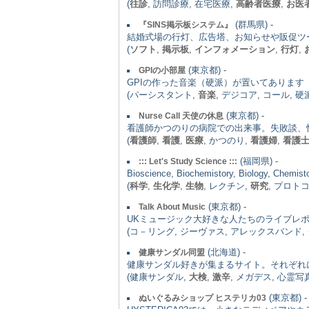
(
往診
, 訪問診療, 在宅医療,
高齢者医療
,
お医
(群馬県) -
『SINS掲示板システム』
結婚式場の行灯、広告塔、お知らせや販促ツ
(
ソフト
,
掲示板
,
インフォメーション
,
行灯
,
(東京都) -
GPIの小部屋
GPIの作った音楽（硬派）が置いてあります
(パーシスタント,
音楽
, デジコア, コール, 硬
(東京都) -
Nurse Call 天使の休息
看護師かつのりの病院での出来事。失敗談、
(
看護師
,
看護
,
医療
, かつのり,
看護婦
,
看護
(福岡県) -
::: Let's Study Science :::
Bioscience, Biochemistory, Bio
(
科学
,
生化学
,
生物
, レクチン,
研究
, プロト
(東京都) -
Talk About Music
UKミュージック大好きな人たちのライブレポ
(コ－リング, ジーヴァス, アレックスバンド
(北海道) -
健康サンダル同盟
健康サンダル好きが集まるサイト。それぞれ
(健康サンダル,
大検
,
激辛
, メガデス, 心霊写
(東京都) -
ぬいぐるみショップ ヒステリカ03