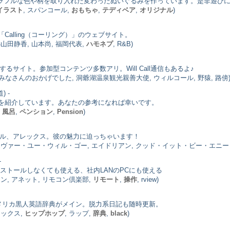
やカラフルな色や柄を取り入れた変わったぬいぐるみを作っています。是非遊びに来
イラスト
, スパンコール,
おもちゃ
,
テディベア
,
オリジナル
)
alling（コーリング）」のウェブサイト。
小山田静香, 山本尚, 福岡代表,
ハモネプ
, R&B)
応援するサイト。参加型コンテンツ多数アリ。Will Call通信もあるよ♪
んねるずのみなさんのおかげでした, 洞爺湖温泉観光親善大使, ウィルコール, 野猿, 路傍
) -
を紹介しています。あなたの参考になれば幸いです。
,
風呂
,
ペンション
,
Pension
)
ドボーカル、アレックス。彼の魅力に迫っちゃいます！
エヴァー・ユー・ウィル・ゴー, エイドリアン, クッド・イット・ビー・エニー・ハーダー, A
-
ンストールしなくても使える、社内LANのPCにも使える
Cリモコン, アネット, リモコン倶楽部,
リモート
,
操作
, rview)
るアメリカ黒人英語辞典がメイン。脱力系日記も随時更新。
ニックス,
ヒップホップ
, ラップ,
辞典
,
black
)