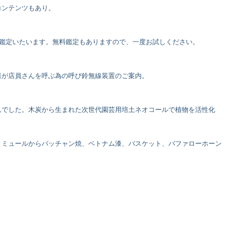
コンテンツもあり。
ル鑑定いたいます。無料鑑定もありますので、一度お試しください。
様が店員さんを呼ぶ為の呼び鈴無線装置のご案内。
んでした。木炭から生まれた次世代園芸用培土ネオコールで植物を活性化
・ミュールからバッチャン焼、ベトナム漆、バスケット、バファローホーン