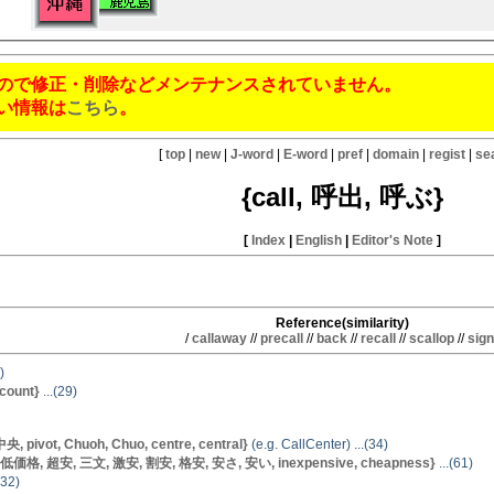
ので修正・削除などメンテナンスされていません。
い情報は
こちら
。
[
top
|
new
|
J-word
|
E-word
|
pref
|
domain
|
regist
|
se
{call, 呼出, 呼ぶ}
[
Index
|
English
|
Editor's Note
]
Reference(similarity)
/
callaway
//
precall
//
back
//
recall
//
scallop
//
sign
)
count}
...(29)
 pivot, Chuoh, Chuo, centre, central}
(e.g. CallCenter) ...(34)
 低価格, 超安, 三文, 激安, 割安, 格安, 安さ, 安い, inexpensive, cheapness}
...(61)
(32)