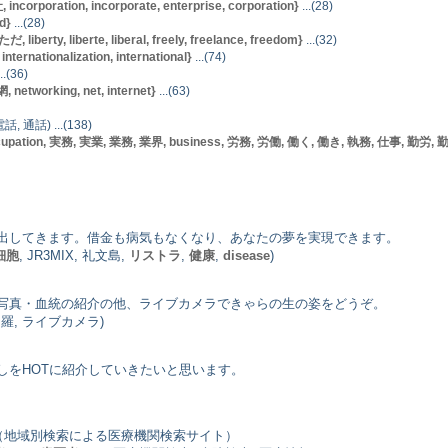
rporation, incorporate, enterprise, corporation}
...(28)
d}
...(28)
berty, liberte, liberal, freely, freelance, freedom}
...(32)
nternationalization, international}
...(74)
..(36)
networking, net, internet}
...(63)
電話, 通話) ...(138)
cupation, 実務, 実業, 業務, 業界, business, 労務, 労働, 働く, 働き, 執務, 仕事, 勤労, 勤務, 営み,
出してきます。借金も病気もなくなり、あなたの夢を実現できます。
細胞
, JR3MIX, 礼文島,
リストラ
,
健康
,
disease
)
写真・血統の紹介の他、ライブカメラできゃらの生の姿をどうぞ。
伽羅, ライブカメラ)
しをHOTに紹介していきたいと思います。
（地域別検索による医療機関検索サイト）