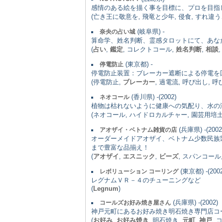
感情のある絵を描く事を目標に、プロを目指
(亡き王に敬意を, 飛竜と少年, 侵食, すれ違う、想
(岐阜県) -
奈央の占い城
算命学、姓名判断、霊感タロットにて、あな
(
占い
,
鑑定
, コレクトコール,
姓名判断
,
相談
(東京都) -
停電防止
停電防止装置：ブレーカー遮断による停電を
(停電防止,
ブレーカー
, 過電流, 呼び出し, 呼
(香川県) -(2002)
ネオコール
植物は枯れないように健康への気配り、水の
(ネオコール, ハイドロカルチャー, 園芸用培土
(兵庫県) -(2002
アオザイ・ベトナム雑貨の店
オーダーメイドアオザイ、ベトナム少数民族
まで豊富な品揃え！
(
アオザイ
,
エスニック
,
ビーズ
, スパンコール
(東京都) -(2002
レボリューション コーリング
レグナムＶＲ－４のチューニングなど
(
Legnum
)
(兵庫県) -(2002)
コールズお好み焼き屋さん
神戸元町にあるお好み焼き明石焼き専門店コ
(
お好み
,
お好み焼き
, 明石焼き,
元町
,
神戸
, 