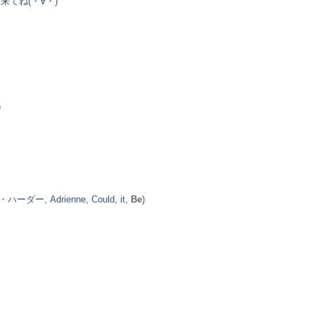
てね(・∀・)
)
drienne, Could, it,
Be
)