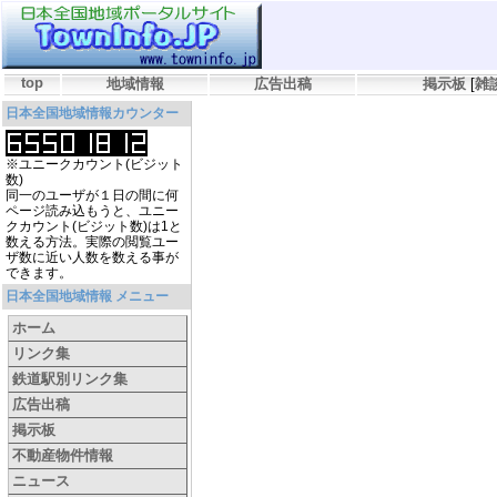
top
地域情報
広告出稿
掲示板
[
雑
日本全国地域情報カウンター
※ユニークカウント(ビジット
数)
同一のユーザが１日の間に何
ページ読み込もうと、ユニー
クカウント(ビジット数)は1と
数える方法。実際の閲覧ユー
ザ数に近い人数を数える事が
できます。
日本全国地域情報 メニュー
ホーム
リンク集
鉄道駅別リンク集
広告出稿
掲示板
不動産物件情報
ニュース