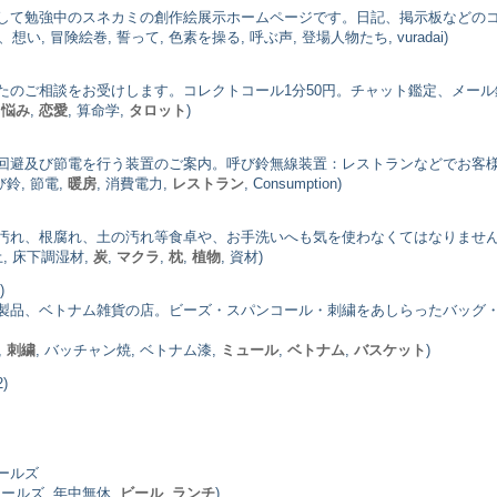
して勉強中のスネカミの創作絵展示ホームページです。日記、掲示板などの
い, 冒険絵巻, 誓って, 色素を操る, 呼ぶ声, 登場人物たち, vuradai)
たのご相談をお受けします。コレクトコール1分50円。チャット鑑定、メー
,
悩み
,
恋愛
, 算命学,
タロット
)
回避及び節電を行う装置のご案内。呼び鈴無線装置：レストランなどでお客
び鈴, 節電,
暖房
, 消費電力,
レストラン
, Consumption)
汚れ、根腐れ、土の汚れ等食卓や、お手洗いへも気を使わなくてはなりませ
, 床下調湿材,
炭
,
マクラ
,
枕
,
植物
, 資材)
)
製品、ベトナム雑貨の店。ビーズ・スパンコール・刺繍をあしらったバッグ
,
刺繍
, バッチャン焼, ベトナム漆,
ミュール
,
ベトナム
,
バスケット
)
)
ールズ
コールズ, 年中無休,
ビール
,
ランチ
)