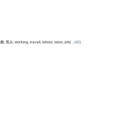
 working, travail, labour, labor, job}
...(42)