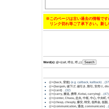
※このページは古い過去の情報です
リンク切れ等ご了承下さい。新し
Word(s):
@
={call, 呼出, 呼ぶ}
@
+{back, 背後}
(e.g. callback, kallback) ...(37
@
+{bargain, 値下げ, 値引き, 割引, 安売り, dis
@
+{card}
...(32)
@+{carry, 搬送, 携帯, Keitai, carrying}
...(47)
@
+{center, Chuou, 忠央, 中枢, 中心, 中央町, 中央,
@+{cheap, cheaply, 爆安, 特安, 低料金, 低額,
@
+{communication, 通信, communicate}
...