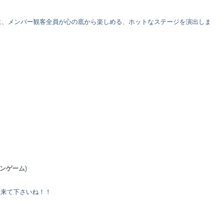
に、メンバー観客全員が心の底から楽しめる、ホットなステージを演出しま
ンゲーム
)
に来て下さいね！！