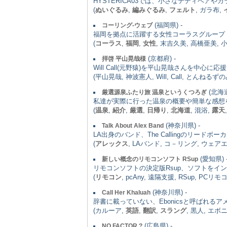
HYSTERICA03では、小さなテディベア
(
ぬいぐるみ
,
編みぐるみ
,
フェルト
, ガラ布,
(福岡県) -
コーリング-ウェブ
福岡を拠点に活躍する女性コーラスグループ「C
(
コーラス
,
福岡
,
女性
, 末吉久美, 高橋亜美, 
(京都府) -
拝啓 平山晃哉様
Will Call(元野猿)を平山晃哉さんを中心に
(平山晃哉, 神波憲人, Will, Call, と
(北海道
厳選源泉ふたり旅 温泉というくつろぎ
私達が実際に行った温泉の概要や簡単な感想
(
温泉
,
紹介
,
厳選
,
日帰り
,
北海道
, 混浴,
露天
(神奈川県) -
Talk About Alex Band
LA出身のバンド、The Callingのリー
(
アレックス
, LAバンド, コ－リング, ウェア
(愛知県) 
新しい概念のリモコンソフト RSup
リモコンソフトの決定版Rsup、ソフトをイ
(
リモコン
, pcAny, 遠隔支援, RSup, P
(神奈川県) -
Call Her Khaluah
辞書に載っていない、Ebonicsと呼ばれ
(カルーア,
英語
,
翻訳
,
スラング
, 黒人, エボ
(広島県) -
NO FACTOR ?