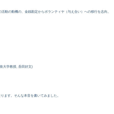
の活動の動機の、金銭勘定からボランティヤ（与え合い）への移行を志向。
衛大学教授, 呑田好文)
なります。そんな本音を書いてみました。