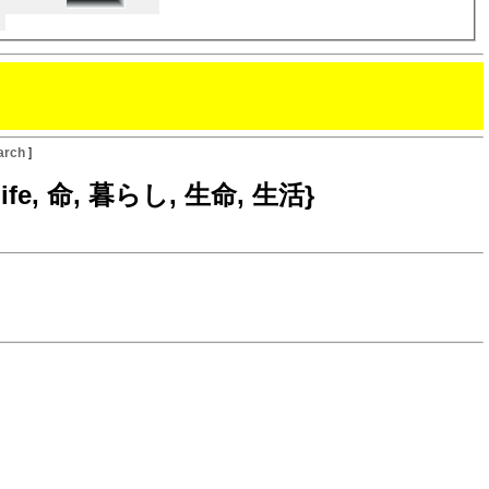
arch
]
{life, 命, 暮らし, 生命, 生活}