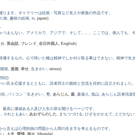
綴ります。ギャラリーは絵画・写真など友人や家族の作品です。
旅, 趣味の絵画, in,
japan
)
-
ゃつまんない。アメリカで、アジアで、そして。。。ここでは、個人でも、
リカ
,
英会話
,
フレンド
,
在日外国人
,
English
)
帰属するもの。心で蒔いた種は精神でしか刈り取る事はできない。精神で生
脳開発,
道徳
,
幸せ
, 生きがい,
stress
)
002)
ぺい氏を応援するとともに、読者同士の親睦と交流を目的に設立されました
通信, パソコン「生きがい」塾,
あらじん
,
森
, 森遊人, 低山, あらじん読者倶楽部
、最高に価値ある人及び人生の扉を開けるページです。
, それともあい,
あおぞらのした
, まちつづける, ひざをかかえて, とどかな
から言えば心理的病の問題から人間の生き方を考えるものです。
がい,
人生
,
愛情
,
幸せ
,
lifestyle
)