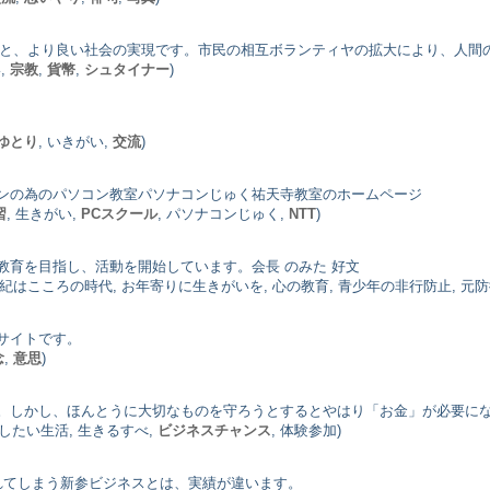
実と、より良い社会の実現です。市民の相互ボランティヤの拡大により、人間
,
宗教
,
貨幣
,
シュタイナー
)
ゆとり
, いきがい,
交流
)
ンの為のパソコン教室パソナコンじゅく祐天寺教室のホームページ
習
, 生きがい,
PCスクール
, パソナコンじゅく,
NTT
)
教育を目指し、活動を開始しています。会長 のみた 好文
1世紀はこころの時代, お年寄りに生きがいを, 心の教育, 青少年の非行防止, 元防
サイトです。
念
,
意思
)
。しかし、ほんとうに大切なものを守ろうとするとやはり「お金」が必要に
にしたい生活, 生きるすべ,
ビジネスチャンス
, 体験参加)
れてしまう新参ビジネスとは、実績が違います。