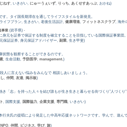
じねす
, いきがい,
にゅーうぇいず
,
りっち
,
あくせすあっぷ
, おかね)
です。タイ国長期滞在を通してライフスタイルを新発見。
, ライフプラン, 生きがい, 老後生活設計,
健康増進
,
フィットネスクラブ
, 海
(岩手県) -
益事業
に身元を証券で保証する制度を確立することを目指している国際保証事業団
身元保証証券, 身元保証アドバイザー,
副業
, 生き甲斐)
康状態を観察することができるのです。
素
, 生命活動,
予防医学
,
management.
)
普段人に言えない悩みをみんなで 相談しあいましょう。
話し
,
仲間
,
友達
,
掲示板
)
き「志」を持った人々を結び誰もが生き生きと暮らせる街づくり”人づくり”
ト
, 国際支援,
国際協力
,
企業支援
,
専門職
, いきがい)
本行夫氏の提唱により発足した中高年応援ネットワークです。学んで、遊ん
,
NPO
,
仲間
,
ビジネス
,
学び
,
旅
)