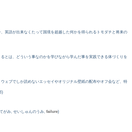
今、英語が出来なくたって国境を超越した何かを得られるトモダチと将来の
きるとは、どういう事なのかを学びながら学んだ事を実践できる体づくりを
。ウェブでしか読めないエッセイやオリジナル壁紙の配布やオフ会など、特
)
いてがみ, せいしゅんのうみ,
failure
)