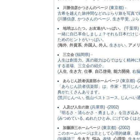
(東京都) -
川勝信彦かつさんのページ
古希を越えた旅仲間などのぶらり旅を写真で
(川勝信彦, かつさんのページ, 生き甲斐, ぶらり
(千葉県) 
地球はふたつ。お友達がいっぱい。
一緒に自己革命しましょ？それも日本だけじ
ためのヒントがいっぱい。
(
海外
,
外資系
,
外国人
,
外人
, 生きがい,
アメ
(福岡県) -
三立会
人生は創造力。真の能力は心ではなく精神に
する道場、三立会の紹介。
(
人生
,
生き方
,
仕事
,
自己啓発
,
能力開発
, 右
(東京都) -(2
あらじん読者倶楽部ホームページ
「あらじん読者倶楽部」は、作家・荒川じん
典がたくさんあります。
(荒川じんぺい, 低山ベストコース, じんぺい
(兵庫県) -(2002)
人及び人生の旅
『明るさ・清らかさ・勇ましさ』を注ぎ込み
(みつめている, ぬれたひとみ, にげてゆくはと
(東京都) -(2002)
加藤諦三ホームページ
このホームページは主として心理的健康、逆
(加藤諦三,
生き方
,
悩み
, 表情,
心理学
, 生き