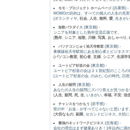
(兵庫県) -
モモ・プロジェクト ホームページ
MOMOの目的は、すべての個人の人生の充
(ボランティヤ,
社会
,
人生
,
無料
,
愛
, 生きがい
(東京都) -
短歌パラダイス
シニアを対象とした熟年交流広場です。
(
熟年
,
シニア
,
短歌
,
川柳
,
写真
,
おしゃべり
,
(東京都) -
パソナコンじゅく祐天寺教室
東横線祐天寺駅前にある初心者とビジネスマ
(
パソコン教室
,
初心者
,
主婦
,
シニア
,
生涯学
(東京都) -
ユートピア杉並の会
ユートピア杉並の会は２１世紀型のこころの
(ユートピア杉並の会, のみた, 心の時代, 2
(東京都) -
人生の疑問
あなたの人生の疑問にズバリ答えが見つかる
(
人生
,
疑問
,
死
,
生
, いきがい,
幸福
,
不安
,
信
(岩手県) -
チャンスをつかもう
世の中「お金」がすべてじゃないと思います
(
大切なもの
,
副業
, セカンドビジネス, 大切
(北海道) -
最強のネットワークビジネス
会社の理念はまず健康ありき！1年以内に潰