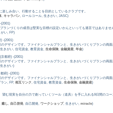
に楽しみ合い、行動することを目的としているクラブです。
体
,
キャラバン
, ロールコール, 生きがい, JASC)
(2001)
フプランづくりの成否は堅実な目標の設定いかんといっても過言ではありませ
い, FP)
 -(2001)
生涯のデザインです。ファイナンシャルプランと、生きがいづくりプランの両
 生きがい, 住宅資金, 教育資金,
生命保険
,
金融資産
,
年金
)
(京都府) -(2001)
生涯のデザインです。ファイナンシャルプランと、生きがいづくりプランの両
 生きがい)
都府) -(2001)
生涯のデザインです。ファイナンシャルプランと、生きがいづくりプランの両
ン, FP,
相互リンク
, 住宅資金, 教育資金,
生命保険
,
金融資産
)
、望む現実を自分の力で創っていくツール（道具）を手に入れる9日間のコー
,
癒し
,
自己啓発
, 自己開発,
ワークショップ
, 生きがい,
miracle
)