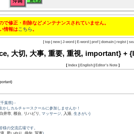
ので修正・削除などメンテナンスされていません。
い情報は
こちら
。
[
top
|
new
|
J-word
|
E-word
|
pref
|
domain
|
regist
|
se
nce, 大切, 大事, 重要, 重視, important} + 
[
Index
|
English
|
Editor's Note
]
ortant}
(千葉県) -
生かしカルチャースクールに参加しませんか！
白井市
,
桜台
,
リハビリ
, マッサージ,
入浴
, 生きがい)
皆様の交流広場です。
交流
,
思いやり
,
俳句
,
写真
)