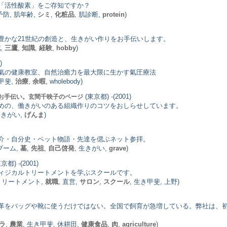
「活性酸素」をご存知ですか？
予防, 肌年齢,
シミ
,
化粧品
, 肌診断,
protein
)
豊かな21世紀の創造と、生きがい作りをお手伝いします。
域
,
三鷹
,
知識
,
経験
,
hobby
)
)
氣の健康教室、自然治癒力を最大限に生かす氣圧療法
き甲斐,
治療
,
余暇
, wholebody)
(東京都) -(2001)
お手伝い。玄間千映子のページ
めの、働きがいのある組織作りのコツをおしらせしています。
いきがい,
げんま
)
介・自分史・ペット物語・先達を偲ぶネット参拝。
ブーム,
墓
,
先祖
,
自己啓発
, 生きがい,
grave
)
京都) -(2001)
ィジカルトリートメントを学ぶスクールです。
トリートメント,
就職
, 直営,
サロン
,
スクール
, 生き甲斐, 上野)
革をバッグや靴に使うだけではない。全国で飼育が急増している。弊社は、
ラ
,
農業
, 生き甲斐, 休耕田,
健康食品
,
肉
,
agriculture
)