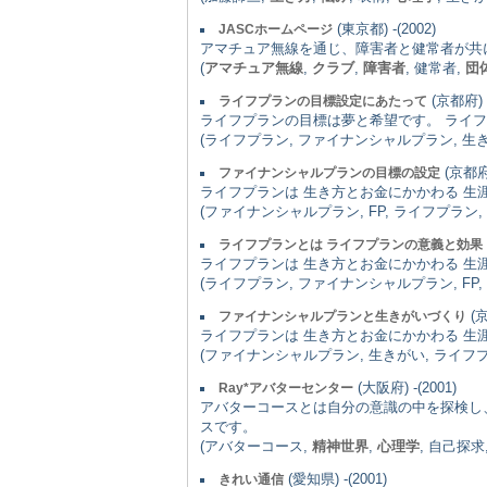
(東京都) -(2002)
JASCホームページ
アマチュア無線を通じ、障害者と健常者が共
(
アマチュア無線
,
クラブ
,
障害者
, 健常者,
団
(京都府) -
ライフプランの目標設定にあたって
ライフプランの目標は夢と希望です。 ライ
(ライフプラン, ファイナンシャルプラン, 生きが
(京都府)
ファイナンシャルプランの目標の設定
ライフプランは 生き方とお金にかかわる 
(ファイナンシャルプラン, FP, ライフプラン,
ライフプランとは ライフプランの意義と効果
ライフプランは 生き方とお金にかかわる 
(ライフプラン, ファイナンシャルプラン, FP,
(京
ファイナンシャルプランと生きがいづくり
ライフプランは 生き方とお金にかかわる 
(ファイナンシャルプラン, 生きがい, ライフプラ
(大阪府) -(2001)
Ray*アバターセンター
アバターコースとは自分の意識の中を探検し
スです。
(アバターコース,
精神世界
,
心理学
, 自己探求
(愛知県) -(2001)
きれい通信