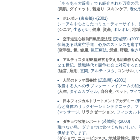
「あるある大辞典」でも紹介された万病の元
(
美肌
,
ダイエット
,
若返り
,
スキンケア
, 老化
(東京都) -(2001)
ポレポレ
シニアを中心としたコミュニティーサイト。
(
シニア
, 生きがい,
健康
,
資産
, ポレポレ,
地
(茨城県) -(2001
空手道道心館前田氣圧療法院
伝統ある武道空手道、心身のストレスを癒す
(
空手道
,
気
,
健康
, 氣圧療法,
武道
,
呼吸
, 生
アルティスタ 戦略型経営を支える組織作りの
２１世紀、選職時代と競争社会に対応するた
(
経営
,
雇用
, 玄間, アルティスタ,
コンサル
, 
(広島県) -(2001)
人間のドラマ図書館
敬愛する人へのラブレター・マイブームの紹
(
人生
, タイムカプセル,
自分史
,
ペット
, マイ
(東
日本フィジカルトリートメントアカデミー
心と身体のリラクゼーションテクニック、フ
(マッサージ,
リラクゼーション
, フィジカル
(茨城県) -(2000)
ダチョウ牧場レポート
飛べない鳥、ダチョウは食べてもおいしい。
供給までします。
(
ダチョウ
,
ニュービジネス
,
地域活性化
,
脱サ