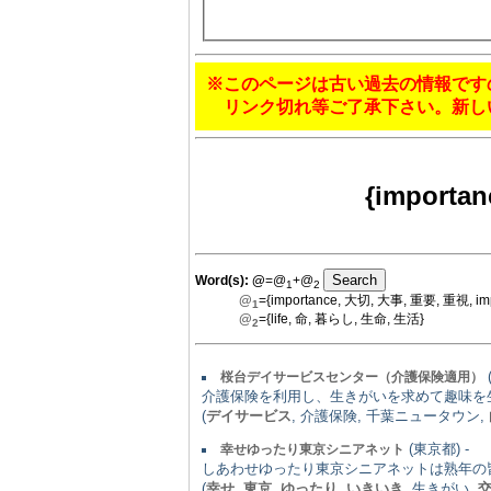
※このページは古い過去の情報です
リンク切れ等ご了承下さい。新し
{importa
Word(s):
@
=@
+@
1
2
@
={importance, 大切, 大事, 重要, 重視, imp
1
@
={life, 命, 暮らし, 生命, 生活}
2
桜台デイサービスセンター（介護保険適用）
介護保険を利用し、生きがいを求めて趣味を
(
デイサービス
, 介護保険, 千葉ニュータウン,
(東京都) -
幸せゆったり東京シニアネット
しあわせゆったり東京シニアネットは熟年の
(
幸せ
,
東京
,
ゆったり
,
いきいき
, 生きがい,