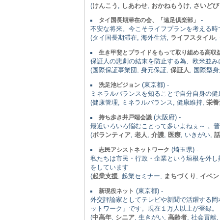
(
けんこう
,
しあわせ
,
おかねもうけ
,
さいどび
-
タイ国長期滞在の会、「遠足倶楽部」
不安な将来。今こそライフプランを考える時
(タイ国長期滞在, 海外生活,
ライフスタイル
生き甲斐とプライドをもって取り組める高収
保証人の悲劇の結末を防止する為、欧米並み
(国際保証事業団, 身元保証,
保証人
, 国際型
(東京都) -
洗足池ピジョン
ミネラルバランスを知ることで自分自身の健
(健康管理, ミネラルバランス, 健康維持,
栄養
(大阪府) -
持ち歩き井戸端会議
最近いろいろ悩むことって多いよねぇ～ 。
(
ボランティア
,
老人
,
介護
,
医療
, いきがい,
(埼玉県) -
志民アシストネットワーク
私たちは市民・行政・企業という垣根を外し熱
をしています
(
起業支援
, 起業セミナー,
まちづくり
,
イベン
(東京都) -
新現役ネット
外交評論家としてテレビや新聞で活躍する岡
ットワーク」です。現在１万人以上が登録。
(
中高年
,
シニア
, 生きがい,
高齢者
, 社会貢献