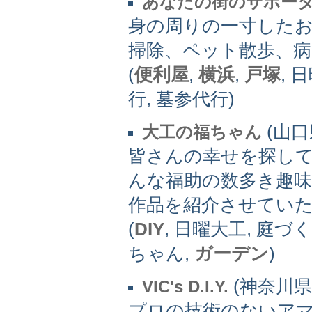
あなたの街のサポー
身の周りの一寸したお
掃除、ペット散歩、病
(
便利屋
,
横浜
,
戸塚
, 
行, 墓参代行)
(山口県
大工の福ちゃん
皆さんの幸せを探し
んな福助の数多き趣
作品を紹介させてい
(
DIY
, 日曜大工, 庭づ
ちゃん,
ガーデン
)
(神奈川県)
VIC's D.I.Y.
プロの技術のないア