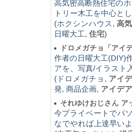
高気密高断熱住宅の
トリー木工を中心とし
(ホクシンハウス,
高気
日曜大工,
住宅
)
ドロメガチョ「アイ
作者の日曜大工(DIY
アを、写真/イラスト
(ドロメガチョ,
アイ
発, 商品企画,
アイデ
それゆけおじさん ア
今プライベートでパ
なでやれば上達早い