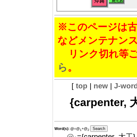
※このページは古
などメンテナン
リンク切れ等ご
ら
。
[
top
|
new
|
J-wor
{carpenter,
Word(s):
@
=@
+@
1
2
@
={carpenter, 大工}