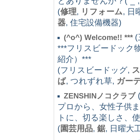
とありませんか？(‾_‾;
(
修理
,
リフォーム
, 
器
, 住宅設備機器)
(
(^o^) Welcome!! ***
***フリスビードッ
紹介）***
(フリスビードッグ,
ば
, つれずれ草,
ガー
ZENSHINノコクラブ
プロから、女性子供ま
トに、切る楽しさ、
(
園芸用品
,
鋸
, 日曜大