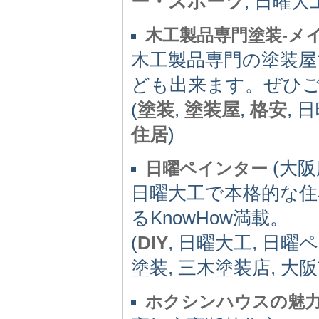
ー・スポーツ
, 日曜大
木工製品専門塗装-メ
木工製品専門の塗装屋
ども出来ます。ぜひ
(
塗装
,
塗装屋
,
格安
, 
住居
)
(大阪府
日曜ペインター
日曜大工で本格的な
るKnowHow満載。
(
DIY
, 日曜大工, 日曜
塗装, 三木塗装店, 大
ホクシンハウスの魅