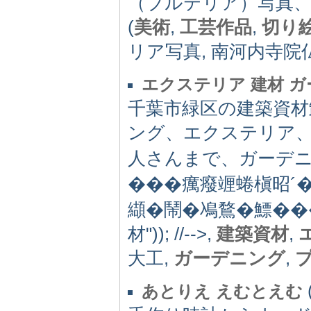
（ブルテリア）写真
(
美術
,
工芸作品
,
切り
リア写真, 南河内寺院
エクステリア 建材 
千葉市緑区の建築資材
ング、エクステリア
人さんまで、ガーデ
���癘癈竰蜷槇昭´
纈�鬧�鳰鶩�鰾��
材")); //-->
,
建築資材
,
大工,
ガーデニング
,
あとりえ えむとえむ