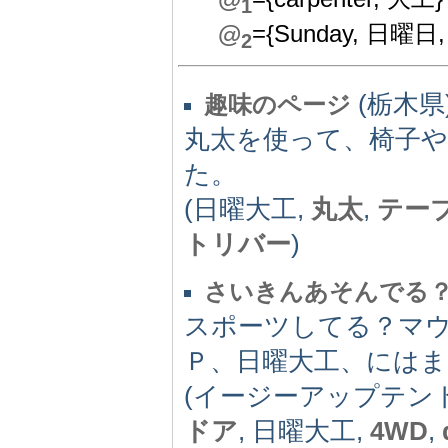
1
@
={Sunday, 日曜日
2
(栃木県)
趣味のページ
丸太を使って、椅子
た。
(日曜大工,
丸太
,
テー
トリバー
)
さいきんあそんでる
スポーツしてる？マ
Ｐ、日曜大工、には
(イージーアップテン
ドア
, 日曜大工,
4WD
,