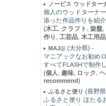
ノービス ウッドター
個人のウッドターナ
添った作品作りを紹
(
木工
,
クラフト
,
旋盤
作り
,
工芸品
,
木工用品
(大分県) -
MAJ@
マニアックなお勧めロッ
すべてFLASHで制作
(
個人
,
趣味
,
ロック
,
ヘ
recommend
)
(長野県)
ふるさと便り
ふるさと便り ほたる