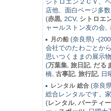
シトロエン２ＣＶ、
店他、面白ページ多数
(
赤黒
, 2CV,
シトロエ
ャールストン友の会,
(奈良県) -(200
月の船
会社でのたわごとか
思いつくままの展示
(
万葉集
,
旅日記
,
だる
橋,
古事記
,
旅行記
, 
(奈良県)
レンタル 総合
総合レンタルです。
(
レンタル
,
パーティー