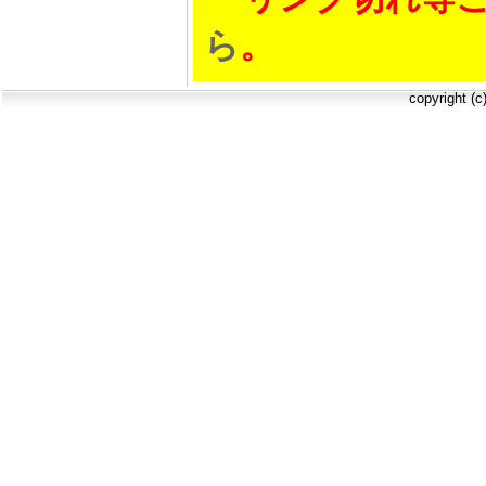
ら
。
copyright (c