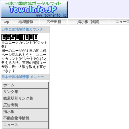
top
地域情報
広告出稿
掲示板
[
雑談
]
ニュー
日本全国地域情報カウンター
※ユニークカウント(ビジット
数)
同一のユーザが１日の間に何
ページ読み込もうと、ユニー
クカウント(ビジット数)は1と
数える方法。実際の閲覧ユー
ザ数に近い人数を数える事が
できます。
日本全国地域情報 メニュー
ホーム
リンク集
鉄道駅別リンク集
広告出稿
掲示板
不動産物件情報
ニュース