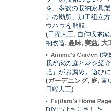
を、多数の収納家具製
計の勘所、加工組立方
ウハウを解説。
(日曜大工, 自作収納家
納改造,
趣味
,
実益
,
大
(愛媛
Annme's Garden
我が家の庭と花を紹
記』がお薦め。遊びに来て
(
ガーデニング
,
庭
, 青
日曜大工)
Fujitaro's Home Pag
DIYにはまりました