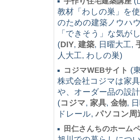
(
手作り住宅建築講座
教材「わしの巣」を
のための建築ノウハ
「できそう」な気が
(
DIY
,
建築
, 日曜大工,
人大工, わしの巣)
(東
コジマWEBサイト
株式会社コジマは家具
や、オーダー品の設
(
コジマ
,
家具
,
金物
, 
ドレール,
パソコン周
田仁さんちのホーム
旭川での暮らしにつ