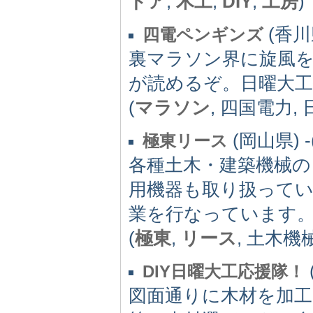
ドア
,
木工
,
DIY
,
工房
)
(香川県
四電ペンギンズ
裏マラソン界に旋風
が読めるぞ。日曜大工作品
(
マラソン
, 四国電力,
(岡山県) -(
極東リース
各種土木・建築機械の
用機器も取り扱ってい
業を行なっています
(
極東
,
リース
, 土木機
DIY日曜大工応援隊！
図面通りに木材を加工