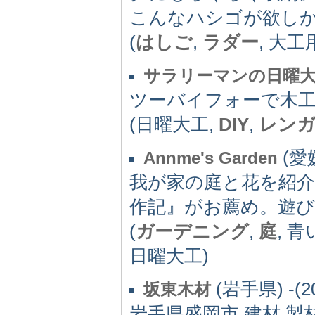
こんなハシゴが欲し
(
はしご
,
ラダー
, 大工
サラリーマンの日曜
ツーバイフォーで木
(日曜大工,
DIY
,
レン
(愛媛
Annme's Garden
我が家の庭と花を紹
作記』がお薦め。遊びに来
(
ガーデニング
,
庭
, 青
日曜大工)
(岩手県) -(2
坂東木材
岩手県盛岡市,建材,製材