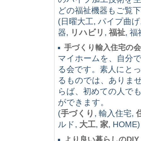
どの福祉機器もご覧
(日曜大工, パイプ曲げ
器,
リハビリ
,
福祉
, 
手づくり輸入住宅の会
マイホームを、自分
る会です。素人にと
るものでは、ありま
らば、初めての人で
ができます。
(
手づくり
, 輸入住宅,
ルド,
大工
,
家
, HOME)
より良い暮らしのDIY