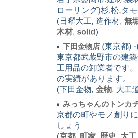
ローリング)杉,松,タモ
(日曜大工, 造作材,
無
木材
,
solid
)
(東京都) -(
下田金物店
東京都武蔵野市の建築
工用品の卸業者です。
の実績があります。
(下田金物,
金物
, 大工
みっちゃんのトンカ
京都の町やモノ創り
しょう
(
京都
,
町家
,
歴史
,
大工