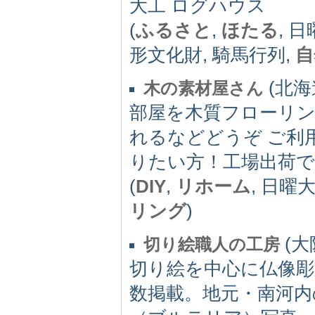
大工 ログハウス
(
ふるさと
,
ほたる
, 
形文化財, 騎馬行列,
自
(北海道
木の素材屋さん
部屋を木質フローリ
れるなどどうぞ ご利
りたい方！工場出荷
(
DIY
,
リホーム
, 日曜
リング
)
(大
切り絵職人の工房
切り絵を中心に仏像彫
数掲載。地元・南河内