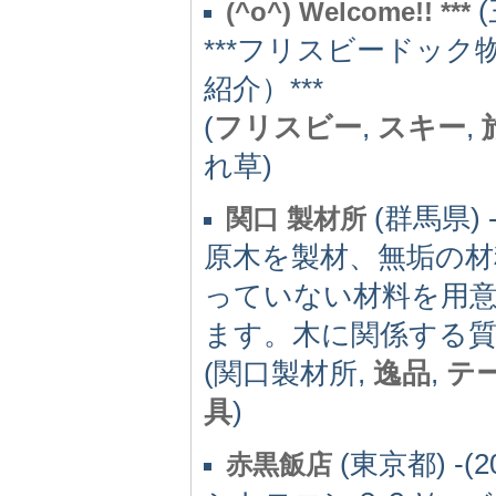
(
(^o^) Welcome!! ***
***フリスビードッ
紹介）***
(
フリスビー
,
スキー
,
れ草)
(群馬県) -
関口 製材所
原木を製材、無垢の
っていない材料を用
ます。木に関係する
(関口製材所,
逸品
,
テ
具
)
(東京都) -(2
赤黒飯店