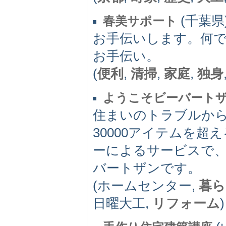
(千葉県) 
春美サポート
お手伝いします。何
お手伝い。
(
便利
,
清掃
,
家庭
,
独身
ようこそビーバート
住まいのトラブルか
30000アイテムを
ーによるサービスで
バートザンです。
(ホームセンター,
暮ら
日曜大工,
リフォーム
)