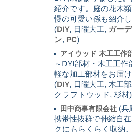
紹介です。庭の花木類
慢の可愛い孫も紹介
(
DIY
, 日曜大工,
ガー
ン
,
PC
)
アイウッド 木工工作
～DYI部材・木工工
軽な加工部材をお届
(
DIY
, 日曜大工, 木工部
クラフトウッド, 杉材)
(兵庫
田中商事有限会社
携帯性抜群で伸縮自
クにもらくらく収納