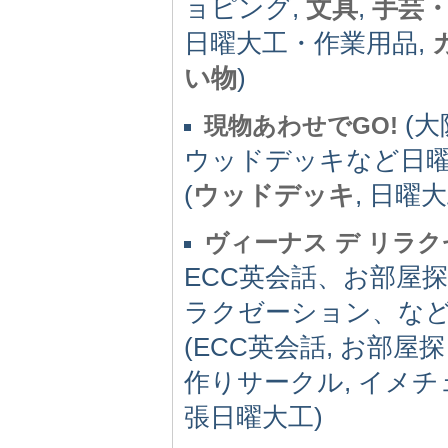
ョピング,
文具
,
手芸
日曜大工・作業用品,
い物
)
(大
現物あわせでGO!
ウッドデッキなど日
(
ウッドデッキ
, 日曜大
ヴィーナス デ リラ
ECC英会話、お部屋
ラクゼーション、な
(ECC英会話, お部屋探
作りサークル, イメチ
張日曜大工)