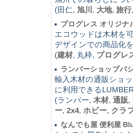
(田仁,
旭川
,
大地
,
旅行
プログレス オリジナ
エコウッドは木材を
デザインでの商品化
(
建材
, 丸枠,
プログレ
ランバーショップパ
輸入木材の通販ショッ
に利用できるLUMB
(ランバー,
木材
,
通販
,
ー
,
2x4
,
ホビー
,
クラ
なんでも屋 便利屋 Blu