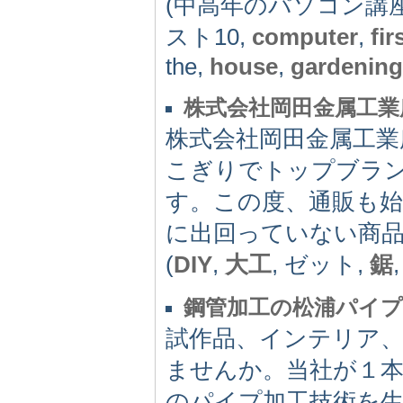
(中高年のパソコン講座
スト10,
computer
,
fir
the,
house
,
gardening
株式会社岡田金属工業
株式会社岡田金属工業
こぎりでトップブラ
す。この度、通販も
に出回っていない商
(
DIY
,
大工
, ゼット,
鋸
鋼管加工の松浦パイプ
試作品、インテリア
ませんか。当社が１
のパイプ加工技術を