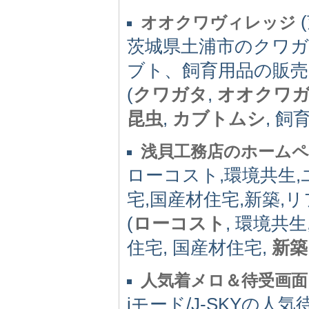
(
オオクワヴィレッジ
茨城県土浦市のクワ
ブト、飼育用品の販売
(
クワガタ
,
オオクワ
昆虫
,
カブトムシ
, 飼
浅貝工務店のホーム
ローコスト,環境共生
宅,国産材住宅,新築,
(
ローコスト
, 環境共生
住宅, 国産材住宅,
新築
人気着メロ＆待受画
iモード/J-SKYの