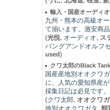
(
うに
,
北海道
,
根室
,
新
輸入・国産オーディ
九州・熊本の高級オー
て揃います。激安商
(
光悦
, オーディオ,
ス
バングアンドオルフセ
used
)
クワ太郎のBlack Tan
国産産地別オオクワ
に、人気の愛知県産
採集日記は必見です。
(クワ太郎,
オオクワガ
地別オオクワガタ,
飼