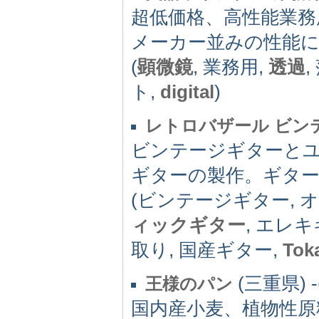
超低価格、高性能業務
メーカー並みの性能
(
顕微鏡
, 業務用,
透過
,
ト,
digital
)
レトロバザール ビン
ビンテージギターと
ギターの製作。ギタ
(ビンテージギター, 
ィックギター
, エレ
取り, 国産ギター,
Tok
(三重県) -(
王様のパン
国内産小麦、植物性