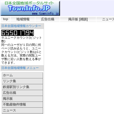
top
地域情報
広告出稿
掲示板
[
雑談
]
ニュー
日本全国地域情報カウンター
※ユニークカウント(ビジット
数)
同一のユーザが１日の間に何
ページ読み込もうと、ユニー
クカウント(ビジット数)は1と
数える方法。実際の閲覧ユー
ザ数に近い人数を数える事が
できます。
日本全国地域情報 メニュー
ホーム
リンク集
鉄道駅別リンク集
広告出稿
掲示板
不動産物件情報
ニュース