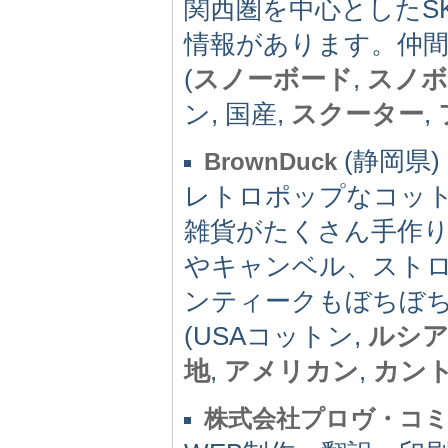
関西圏を中心としたSKI
情報があります。仲間
(
スノーボード
,
スノボ
ン, 国産,
スクーター
,
(静岡県) -
BrownDuck
レトロポップなコット
雑貨がたくさん手作
やキャンベル、スト
ンティークもぼちぼ
(USAコットン,
ルシ
地
,
アメリカン
,
カン
株式会社プロヴ・コ