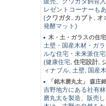
販売、クワガタ飼育
レゼントコーナーも
(
クワガタ
,
カブト
,
オ
発酵マット)
木・土・ガラスの住宅
土壁・国産木材・ガ
ルな住宅・未来派住宅
(健康住宅,
住宅設計
,
ィナブル, 土壁, 国産
「銘木磨丸太」 森庄
吉野地方にある社有林
磨丸太を製造、販売