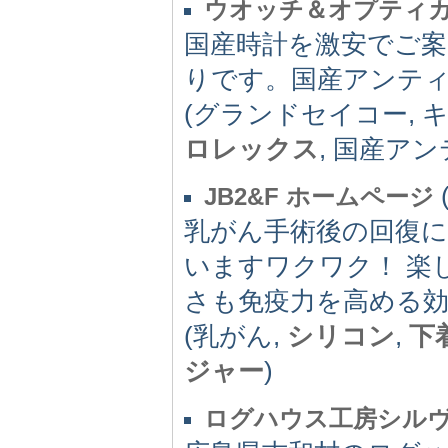
ウオッチ＆オプティカル
国産時計を激安でご
りです。国産アンテ
(グランドセイコー, 
ロレックス
, 国産アン
JB2&F ホームページ
乳がん手術後の回復
いますワクワク！ 楽
さも免疫力を高める
(乳がん,
シリコン
,
下
ジャー
)
ログハウス工房シル