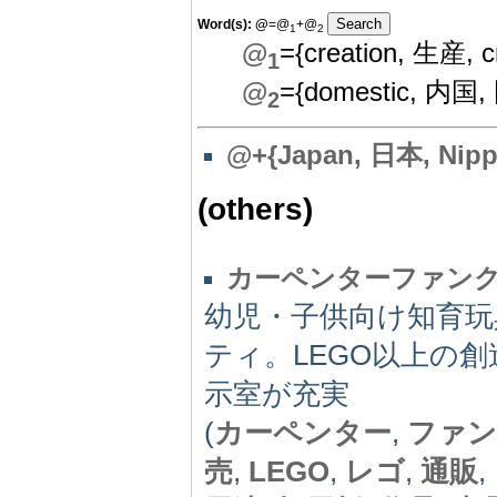
Word(s):
@
=@
+@
1
2
@
={creation, 生産, c
1
@
={domestic, 内国
2
@
+{Japan, 日本, Nipp
(others)
カーペンターファン
幼児・子供向け知育
ティ。LEGO以上の
示室が充実
(
カーペンター
,
ファン
売
,
LEGO
,
レゴ
,
通販