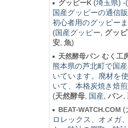
(埼玉県) -(
グッピーK
国産グッピーの通信
初心者用のグッピー
(国産グッピー,
グッピ
安
,
魚
)
天然酵母パン むく工
熊本県の芦北町で国産
いています。廃材を
いて、本格炭焼き焙
(
天然酵母
, 国産,
パン
,
(
BEAT-WATCH.COM
ロレックス、オメガ