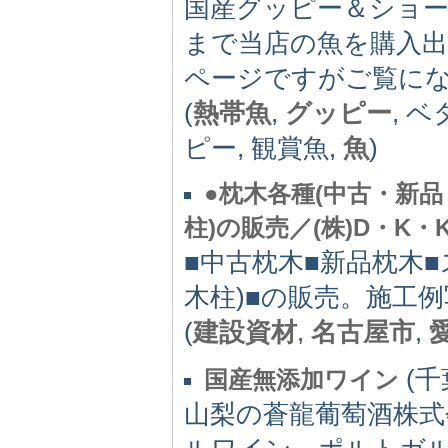
国産グッピー＆ショ
まで当店の魚を購入
ページですがご覧に
(
熱帯魚
,
グッピー
, 
ピー, 観賞魚,
魚
)
●枕木各種(中古・新
柱)の販売／(株)D・K・
■中古枕木■新品枕木■
木柱)■の販売。施工
(
建設資材
,
名古屋市
,
(千
国産無添加ワイン
山梨の蒼龍葡萄酒株式