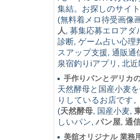
集結。お探しのサイト
(無料着メロ待受画像
人
, 募集応募エロアダ
診断, ゲーム占い心
スアップ支援, 通販通
泉宿釣りiアプリ, 北近
手作りパンとデリカ
天然酵母と国産小麦
りしているお店です
(
天然酵母
, 国産小麦,
しいパン,
パン屋
,
通
美舘オリジナル 業務