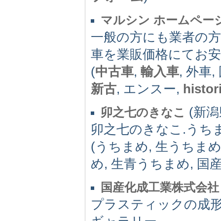
マルシン ホームペー
一般の方にも業者の方
車を業販価格にてお安
(
中古車
,
輸入車
, 外車,
新古
, エンスー,
histor
(新潟県
卯之七のきなこ
卯之七のきなこ.うち
(うちまめ, 生うちまめ
め, 生青うちまめ, 国
国産化成工業株式会社
プラスティックの成