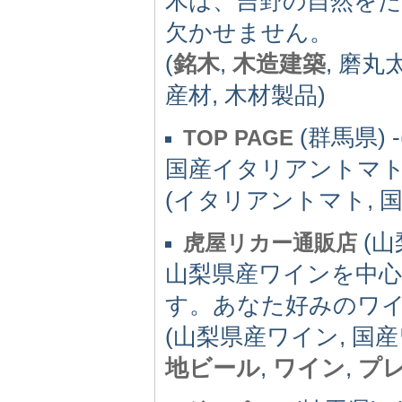
木は、吉野の自然を
欠かせません。
(
銘木
,
木造建築
, 磨丸
産材, 木材製品)
(群馬県) -(
TOP PAGE
国産イタリアントマ
(イタリアントマト, 国
(山梨
虎屋リカー通販店
山梨県産ワインを中
す。あなた好みのワ
(山梨県産ワイン, 国
地ビール
,
ワイン
,
プ