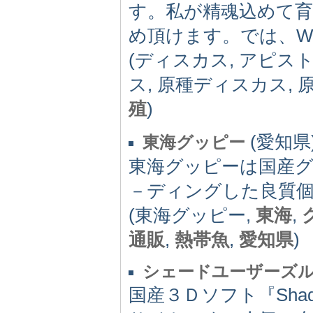
す。私が精魂込めて
め頂けます。では、W
(ディスカス, アピスト
ス, 原種ディスカス,
殖
)
(愛知県) 
東海グッピー
東海グッピーは国産
－ディングした良質
(東海グッピー,
東海
,
通販
,
熱帯魚
,
愛知県
)
シェードユーザーズ
国産３Ｄソフト『Sh