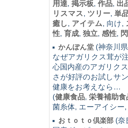
用達
,
掲示板
,
作品
,
出
リスマス
,
ツリー
,
単
癒し
,
アイテム
, 向け,
性
,
育成
,
独立
,
感性
,
(神奈川県)
かんぽん堂
なぜアガリクス茸が
心国内産のアガリクス菌
さが好評のお試しサ
健康をお考えなら…
(
健康食品
,
栄養補助食
菌糸体, エーアイシー,
(奈良
おｔｏｔｏ倶楽部