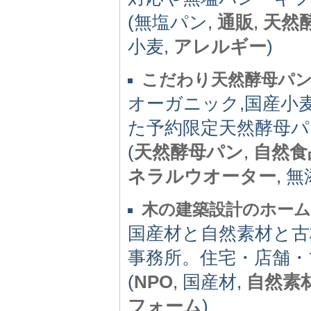
(無塩パン,
通販
,
天然
小麦,
アレルギー
)
こだわり天然酵母パンVO
オーガニック,国産小
た予約限定天然酵母パ
(
天然酵母パン
,
自然食
ネラルウオーター
, 
木の建築設計のホー
国産材と自然素材と古
事務所。住宅・店舗
(
NPO
, 国産材,
自然素
フォーム
)