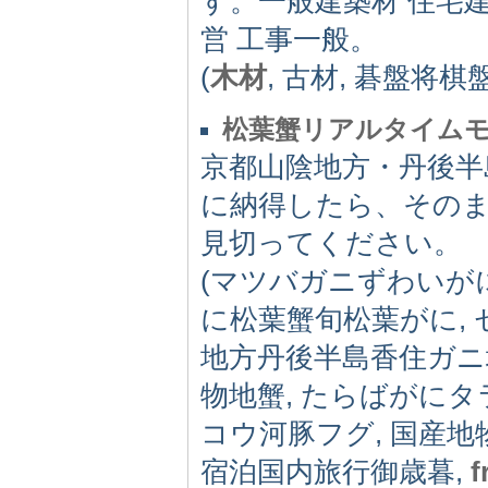
す。一般建築材 住宅建
営 工事一般。
(
木材
, 古材, 碁盤将棋
松葉蟹リアルタイム
京都山陰地方・丹後半
に納得したら、その
見切ってください。
(マツバガニずわいが
に松葉蟹旬松葉がに,
地方丹後半島香住ガニ
物地蟹, たらばがに
コウ河豚フグ, 国産地
宿泊国内旅行御歳暮,
f