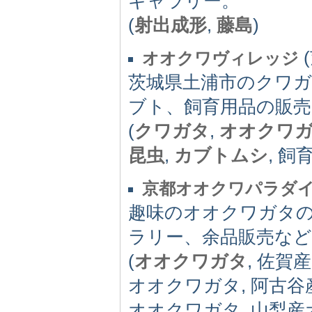
ギャラリー。
(
射出成形
,
藤島
)
(
オオクワヴィレッジ
茨城県土浦市のクワ
ブト、飼育用品の販売
(
クワガタ
,
オオクワ
昆虫
,
カブトムシ
, 飼
京都オオクワパラダ
趣味のオオクワガタ
ラリー、余品販売など
(
オオクワガタ
, 佐賀
オオクワガタ, 阿古谷
オオクワガタ, 山梨産