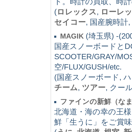
ト。時計の買取、時計
(
ロレックス
,
ローレ
セイコー
, 国産腕時計
(埼玉県) -(200
MAGIK
国産スノーボードとDC
SCOOTER/GRAY/MOS
空/FLUX/GUSH/etc.
(国産スノーボード, 
チーム
,
ツアー
, クー
ファインの新鮮（な
北海道・海の幸の王様
鮮「生うに」をご賞