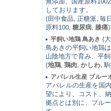
無添加、国産原料10
しております。
(田中食品, 正糖派, 毎
原料100,
糖尿病
,
膝痛
)
(大
平飼い地鶏 鳥あき
鳥あきの平飼い地鶏
山陰地方で育み、平
(
地鶏
,
鶏肉
,
かしわ
, 
アパレル生産 ブルー
アパレルの生産を国
望により、コスト、
拠点とは別に、ブル