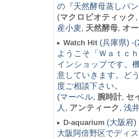
の『天然酵母蒸しパ
(
マクロビオティック
産小麦,
天然酵母
,
オー
(兵庫県) -(2
Watch Hit
ようこそ「Ｗａｔｃｈ
インショップです。
意していきます。ど
度ご相談下さい。
(マーベル,
腕時計
,
セ
人,
アンティーク
, 浅井
(大阪府) -
D-aquarium
大阪阿倍野区でディ