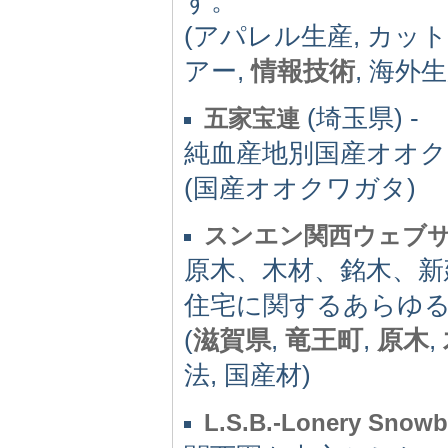
す。
(アパレル生産, カット
アー,
情報技術
, 海外
(埼玉県) -
五家宝連
純血産地別国産オオク
(国産オオクワガタ)
スンエン関西ウェブ
原木、木材、銘木、
住宅に関するあらゆ
(
滋賀県
,
竜王町
,
原木
,
法, 国産材)
L.S.B.-Lonery Snowb