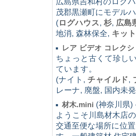
広島県吉和村のログハ
茂郡黒瀬町にモデルハ
(
ログハウス
,
杉
,
広島
地消, 森林保全,
キッ
レア ビデオ コレク
ちょっと古くて珍し
ています。
(ナイト,
チャイルド
,
レーナ, 廃盤, 国内未発売, 
(神奈川県) -
材木.mini
ようこそ川島材木店
交通至便な場所に位