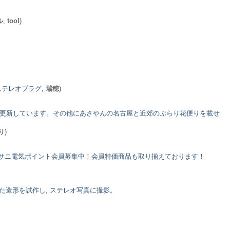
ル
,
tool
)
 ステレオプラグ,
瑞穂
)
に更新しています。その他にあさやんの名古屋と近郊のぶらり花便りを載せ
り
)
!マサニ電気ポイント会員募集中！会員特価商品も取り揃えております！
た造形を試作し, ステレオ写真に撮影。