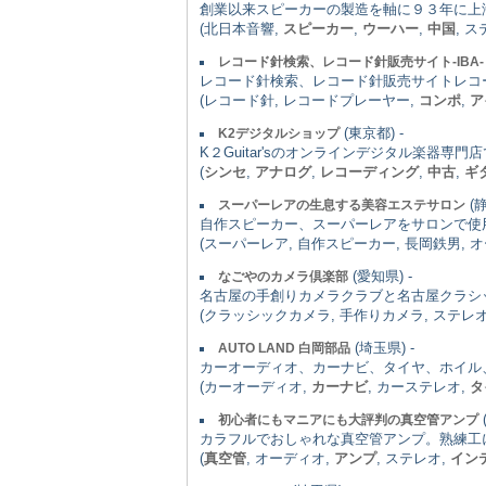
創業以来スピーカーの製造を軸に９３年に上
(北日本音響,
スピーカー
,
ウーハー
,
中国
, ス
レコード針検索、レコード針販売サイト-IBA-
レコード針検索、レコード針販売サイトレコ
(レコード針, レコードプレーヤー,
コンポ
,
ア
(東京都) -
K2デジタルショップ
K２Guitar'sのオンラインデジタル楽
(
シンセ
,
アナログ
,
レコーディング
,
中古
,
ギ
(静
スーパーレアの生息する美容エステサロン
自作スピーカー、スーパーレアをサロンで使
(スーパーレア, 自作スピーカー, 長岡鉄男, 
(愛知県) -
なごやのカメラ倶楽部
名古屋の手創りカメラクラブと名古屋クラシ
(クラッシックカメラ, 手作りカメラ, ステレ
(埼玉県) -
AUTO LAND 白岡部品
カーオーディオ、カーナビ、タイヤ、ホイル
(カーオーディオ,
カーナビ
, カーステレオ,
タ
初心者にもマニアにも大評判の真空管アンプ
カラフルでおしゃれな真空管アンプ。熟練工
(
真空管
, オーディオ,
アンプ
, ステレオ,
イン