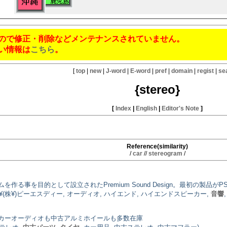
ので修正・削除などメンテナンスされていません。
い情報は
こちら
。
[
top
|
new
|
J-word
|
E-word
|
pref
|
domain
|
regist
|
se
{stereo}
[
Index
|
English
|
Editor's Note
]
Reference(similarity)
/
car
//
stereogram
/
る事を目的として設立されたPremium Sound Design。最初の製品
 ¥(株¥)ピーエスディー, オーディオ, ハイエンド, ハイエンドスピーカー,
音響
カーオーディオも中古アルミホイールも多数在庫