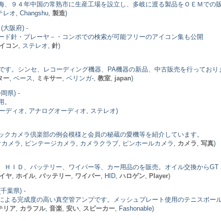
海、９４年中国の常熟市に生産工場を設立し、多岐に渡る製品をＯＥＭでの
テレオ, Changshu,
製造
)
(大阪府) -
ード針・プレーヤ－・コンポでの検索が可能フリーのアイコン集も公開
イコン
, ステレオ,
針
)
器専門店です。シンセ、レコーディング機器、PA機器の新品、中古販売を行ってお
ター
, ベース,
ミキサー
, ベリンガ-,
教室
,
japan
)
岡県) -
用。
オーディオ, アナログオーディオ, ステレオ)
ックカメラ倶楽部の例会模様と会員の秘蔵の愛機等を紹介しています。
オカメラ, ビンテージカメラ, カメラクラブ, ピンホールカメラ,
カメラ
,
写真
)
、ＨＩＤ、バッテリー、ワイパー等、カー用品のを販売。オイル交換からGT
イヤ
,
ホイル
,
バッテリー
,
ワイパー
, HID,
ハロゲン
,
Player
)
(千葉県) -
による完成度の高い真空管アンプです。メッシュプレート使用のテニスボー
テリア
,
カラフル
,
音楽
,
安い
,
スピーカー
, Fashonable)