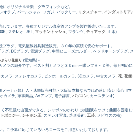
。他にオリジナル音楽、グラフィックなど。
テレオラブ, パールジャム, フガジ, バックリー,
ミクスチャー
,
インダストリア
売しています。各種オリジナル真空管アンプを製作販売いたします。
B, ステレオ, JBL,
マッキントッシュ
, マランツ,
ティアック
, 山水)
続プラグ、電気配線器具製造販売。３０年の実績で安心サポート。
ラグ, DCプラグ, 電源プラグ, 中間ヒューズホルダー, ヘッドホーンプラグ,
(愛知県) -
のぶらり花便り
カメラの紹介です。ベスト判カメラと３５mm一眼レフＡ～Ｚ等。毎月初め
カメラ, ステレオカメラ, ピンホールカメラ, 3Dカメラ, 中古カメラ,
花
,
花便
!!メーカ正規仕入・店頭販売可能・大阪日本橋ならではの速い!安い!安心!!
デオカメラ, 家事商品, AVアンプ, 電子辞書,
パソコン
, カーステレオ)
しく不思議な曲面ができる。シャボンのかわりに樹脂液をつけて曲面を固定し
,
トポロジー
,
シャボン玉
, ステレオ写真, 造形美術,
工芸
, メビウスの輪)
い。ご予算に応じていろいろコースをご用意いたしております。