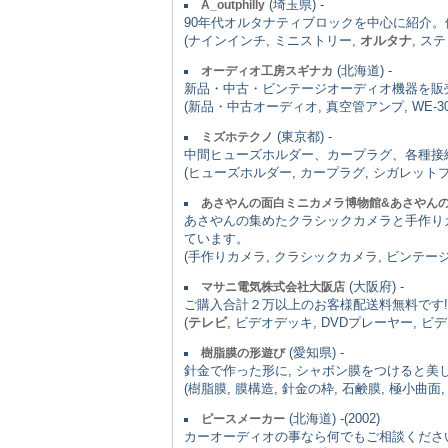
(埼玉県) -
A_outphilly
90年代オルタナティブロックを中心に紹介
(ナインインチ, ミニストリー,
オルタナ
, ス
(北海道) -
オーディオ工房スギナカ
新品・中古・ビンテージオーディオ機器を販
(新品・中古オーディオ, 真空管アンプ, WE-300
(東京都) -
ミズホテクノ
中間ヒューズホルダー、カープラグ、各種接
(ヒューズホルダー, カープラグ, シガレットプ
あさやんの面白ミニカメラ博物館&あさやん
あさやんの集めたクラシックカメラと手作り
ています。
(手作りカメラ, クラシックカメラ, ビンテージ
(大阪府) -
マサニ電気株式会社大阪店
ご購入合計２万以上のお客様配送料無料です!
(
テレビ
, ビデオデッキ, DVDプレーヤー, ビ
(愛知県) -
樹脂膜の形遊び
針金で作った形に, シャボン膜をつけると美
(樹脂膜, 膜構造, 針金の枠, 石鹸膜, 極小曲面
(北海道) -(2002)
ピースメーカー
カーオーディオの事なら何でもご相談くださ