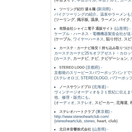
(
中古タイヤ
, 中古ホイル, 中古アルミ, カー
(新潟県) -
ツーリング紀行 湯＆麺
バイクツーリングの紹介。温泉やラーメンも
(
ツーリング
,
掲示板
,
温泉
,
ラーメン
,
バイク
(山形県) -
有限会社シャイニ電子 通販サイト
ケーブル・ハーネス・電機機器製造会社が送
(
ケーブル
, ワイヤーハーネス,
貼り付け
,
スピ
カーステ・カーナビ格安！持ち込み取りつけ
カーステカーナビ25％オフアゼスト・カロ
(カーステ,
カーナビ
,
ナビ
,
ナビゲーション
,
(京都府) -
STEREO LOGO
京都発のスリーピースパワーポップバンドで
(ステレオロゴ, STEREOLOGO, パワーポッ
(北海道) -
ノースサウンドプロ
ヴィンテージオーディオを２１世紀に伝えま
他、修理・販売にも。
(オーディオ, ステレオ,
スピーカー
,
北海道
,
(東京都) -
ステレオハートクラブ
http://www.stereoheartclub.com/
(stereoheartclub, stereo,
heart
,
club
)
(山形県) -
北日本音響株式会社