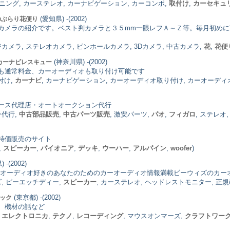
ドニング, カーステレオ, カーナビゲーション, カーコンポ,
取付け
,
カーセキュ
(愛知県) -(2002)
のぶらり花便り
カメラの紹介です。ベスト判カメラと３５mm一眼レフＡ～Ｚ等。毎月初め
カメラ, ステレオカメラ, ピンホールカメラ, 3Dカメラ, 中古カメラ,
花
,
花便
(神奈川県) -(2002)
カーナビレスキュー
も通常料金、カーオーディオも取り付け可能です
付け,
カーナビ
, カーナビゲーション, カーオーディオ取り付け, カーオーディオ
ース代理店・オートオークション代行
ン代行,
中古部品販売
,
中古パーツ販売
, 激安パーツ,
パオ
,
フィガロ
, ステレオ, 
特価販売のサイト
,
スピーカー
,
パイオニア
,
デッキ
,
ウーハー
,
アルパイン
,
woofer
)
 -(2002)
。カーオーディオ好きのあなたのためのカーオーディオ情報満載ビーウィズのカー
ズ, ピーエッチディー,
スピーカー
, カーステレオ, ヘッドレストモニター, 正
(東京都) -(2002)
ミック
、機材の話など
,
エレクトロニカ
,
テクノ
,
レコーディング
, マウスオンマーズ,
クラフトワー