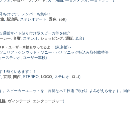
ステレオ,
中古パーツ
,
タイヤ
, カー用品, 中古ステレオ, 中古マフラー)
見ものです。メンバーも集中！
,
旅
,
新潟県
, ステレオアート,
景色
,
soft
)
る通販サイト貼り付け型スピーカ等を紹介
ーカー
,
音響
, ステレオ,
ショッピング
,
通販
, 原音)
(東京都) -
ＯＫ・ユーザー車検もやってるよ！
ッツェリア・ケンウッド・ソニー・パナソニック持込み取付載替等
 カーステレオ, ユーザー車検)
す！熱くいきます！！
プ,
京都
,
関西
, STEREO,
LOGO
, ステレオ,
ロゴ
)
す。スピーカーユニットを、高度な木工技術で現代によみがえらせます。国
札幌
,
ヴィンテージ
,
エンクロージャー
)