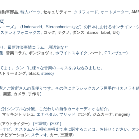
自動車部品
, 輸入パーツ,
セキュリティー
, クリフォード, オートメーター,
AM
2)
ズ」（Underworld、Stereophonicsなど）の日本におけるオンライン
, ステレオフォニックス,
ロック
,
テクノ
,
ダンス
,
dance
,
label
,
UK
)
あり。最新洋楽事情コラム、用語集など
集,
音楽コラム
,
ボンジョヴィ
, ホワイトスネイク,
ハート
, CDレヴュー)
待ちしてます。タンゴに様々な音楽のエキスをぶち込みました。
ストリーミング
,
black
, stereo)
家とご近所さんの花便りです。その他にクラシックカメラ屋手作りカメラも
り
,
園芸
,
カメラ
,
手作り
)
だけシンプルな外観。こだわりの自作カーオーディオも紹介。
,
マッキントッシュ
, エナペタル, ブリッド,
ホンダ
,
ジムカーナ
,
mugen
)
(三重県) -(2001)
er（アウトサイダー）
ーナビ、カスタムから福祉車輌まで車に関することは、お任せください。オ
,
ナビゲーション
, ステレオ,
カー
,
三重県
)