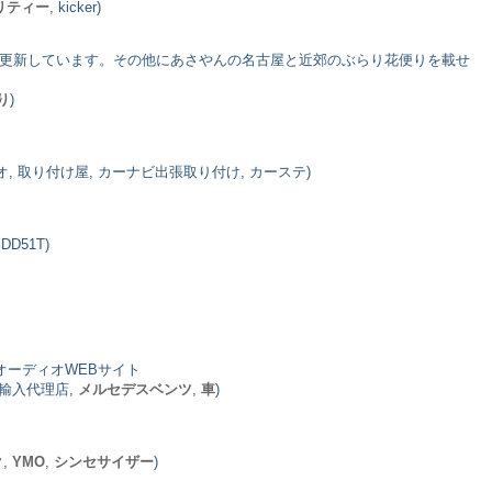
リティー
, kicker)
に更新しています。その他にあさやんの名古屋と近郊のぶらり花便りを載せ
り
)
, 取り付け屋, カーナビ出張取り付け, カーステ)
DD51T)
オーディオWEBサイト
規輸入代理店,
メルセデスベンツ
,
車
)
ク
,
YMO
,
シンセサイザー
)