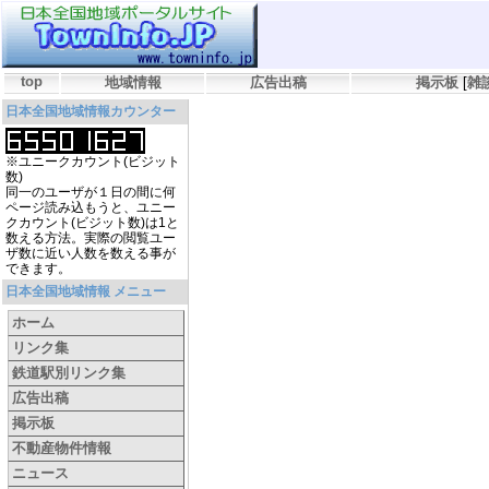
top
地域情報
広告出稿
掲示板
[
雑
日本全国地域情報カウンター
※ユニークカウント(ビジット
数)
同一のユーザが１日の間に何
ページ読み込もうと、ユニー
クカウント(ビジット数)は1と
数える方法。実際の閲覧ユー
ザ数に近い人数を数える事が
できます。
日本全国地域情報 メニュー
ホーム
リンク集
鉄道駅別リンク集
広告出稿
掲示板
不動産物件情報
ニュース