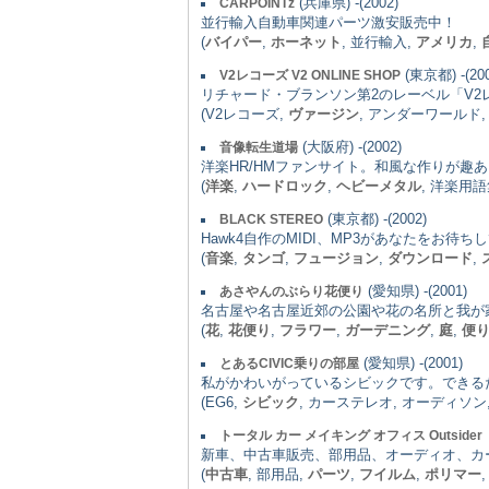
(兵庫県) -(2002)
CARPOINTz
並行輸入自動車関連パーツ激安販売中！
(
バイパー
,
ホーネット
, 並行輸入,
アメリカ
,
(東京都) -(200
V2レコーズ V2 ONLINE SHOP
リチャード・ブランソン第2のレーベル「V2レコー
(V2レコーズ,
ヴァージン
, アンダーワールド
(大阪府) -(2002)
音像転生道場
洋楽HR/HMファンサイト。和風な作りが趣
(
洋楽
,
ハードロック
,
ヘビーメタル
, 洋楽用語
(東京都) -(2002)
BLACK STEREO
Hawk4自作のMIDI、MP3があなたをお
(
音楽
,
タンゴ
,
フュージョン
,
ダウンロード
,
(愛知県) -(2001)
あさやんのぶらり花便り
名古屋や名古屋近郊の公園や花の名所と我が
(
花
,
花便り
,
フラワー
,
ガーデニング
,
庭
,
便
(愛知県) -(2001)
とあるCIVIC乗りの部屋
私がかわいがっているシビックです。できる
(EG6,
シビック
, カーステレオ, オーディソン
トータル カー メイキング オフィス Outsid
新車、中古車販売、部用品、オーディオ、カ
(
中古車
, 部用品,
パーツ
,
フイルム
,
ポリマー