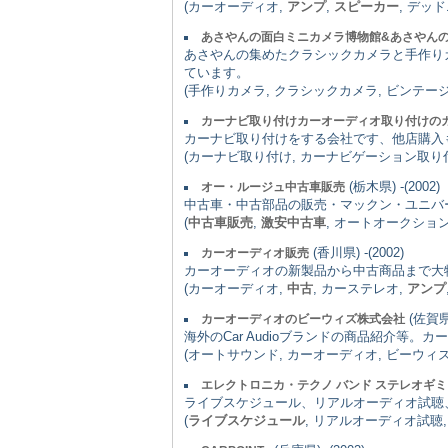
(カーオーディオ,
アンプ
,
スピーカー
, デッ
あさやんの面白ミニカメラ博物館&あさやん
あさやんの集めたクラシックカメラと手作り
ています。
(手作りカメラ, クラシックカメラ, ビンテージ
カーナビ取り付けカーオーディオ取り付けの
カーナビ取り付けをする会社です、他店購入
(カーナビ取り付け, カーナビゲーション取り
(栃木県) -(2002)
オー・ルージュ中古車販売
中古車・中古部品の販売・マックン・ユニバ
(
中古車販売
,
激安中古車
, オートオークショ
(香川県) -(2002)
カーオーディオ販売
カーオーディオの新製品から中古商品まで大
(カーオーディオ,
中古
, カーステレオ,
アンプ
(佐賀県)
カーオーディオのビーウィズ株式会社
海外のCar Audioブランドの商品紹介等
(オートサウンド, カーオーディオ, ビーウィ
エレクトロニカ・テクノ バンド ステレオギ
ライブスケジュール、リアルオーディオ試聴
(
ライブスケジュール
, リアルオーディオ試聴