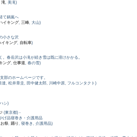
,
滝
, 美滝)
経て鍋嵐へ
ハイキング
,
三峰
, 大山)
の小さな沢
ハイキング
,
自転車
)
く。春岳沢は小滝が続き雪は既に溶けかかる。
キング
,
仕事道
, 春の雪)
原支部のホームページです。
倍達, 松井章圭, 田中健太郎, 川崎中原, フルコンタクト)
ハシ)
(東京都) -
ジ
やげ品寝巻き・介護用品
,
お祭
,
踊り
, 寝巻き, 介護用品)