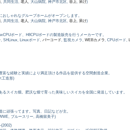
呆
, 共同生活,
老人
, 大山病院, 神戸市北区,
谷上
,
呆け
)
におしゃれなグループホームがオープンします。
呆
, 共同生活,
老人
, 大山病院, 神戸市北区,
谷上
,
呆け
)
uxCPUボード、H8CPUボードの製造販売を行うメーカーです。
ラ
, SHLinux, Linuxボード,
バーコード
, 監視カメラ,
WEBカメラ
, CPUボード,
豊富な経験と実績により満足頂ける作品を提供する空間創造企業。
木工造形)
あるスイカ畑。肥沃な畑で育った美味しいスイカを全国に発送しています。
道に頑張ってます。写真、日記などが主。
 WWE, ブルースリー, 高橋留美子)
(2002)