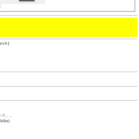
arch
]
ンス」。
,
bike
)