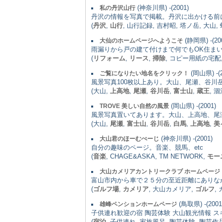
(神奈川県) -(2001)
私の丹沢山行
丹沢の情報を写真で掲載。丹沢に出かける前
(
丹沢
,
山行
, 山行記録, 吉村昭, 塔ノ岳, 大山,
(静岡県) -(20
大仙のホームページへようこそ
雨漏りから戸の建て付けまで何でもOK住ま
(
リフォーム
,
リース
,
掃除
, コピー用紙の宅配
(岡山県) -(2
ご覧になりたい地名をクリック！
風景写真100枚以上あり。大山、尾瀬、谷
(大山,
上高地
,
尾瀬
,
谷川岳
,
富士山
,
蔵王
, 
(岡山県) -(2001)
TROVE 美しい自然の風景
風景写真置いてあります。大山、上高地、尾
(大山,
尾瀬
,
富士山
,
谷川岳
,
白馬
,
上高地
,
美
(神奈川県) -(2001)
大山君のほーむぺーじ
自分の趣味のページ。音楽、競馬、etc
(
音楽
, CHAGE&ASKA, TM NETWORK,
モー
大山カメリアカントリークラブ ホームページ
富山市内から車で２５分の至近距離にありな
(
ゴルフ場
,
カメリア
, 大山カメリア,
ゴルフ
,
(鳥取県) -(2001
雄峰ペンションホームページ
子供連れ歓迎の宿 陶芸体験 大山観光情報 スキ
(
宿泊
, 子供連れ, 家族風呂, 陶芸体験, 陶芸作