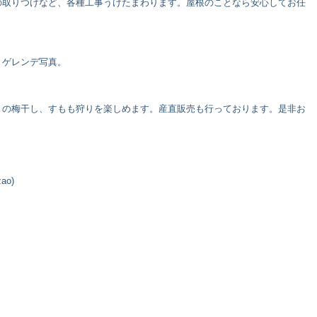
の取りつけなど、各種工事うけたまわります。屋根のことなら安心してお任
、ゲレンデ写真。
りの梅干し、すもも狩りを楽しめます。産直販売も行っております。是非お
zao)