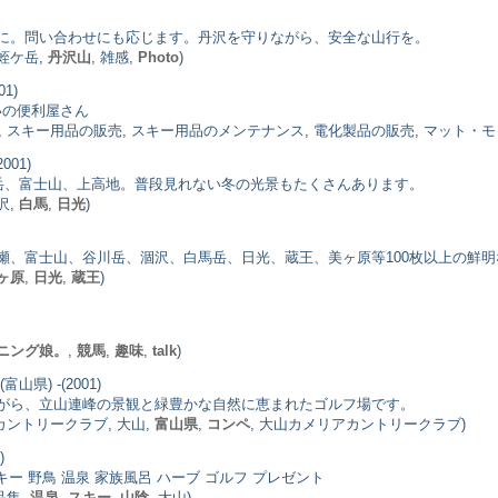
に。問い合わせにも応じます。丹沢を守りながら、安全な山行を。
 蛭ケ岳,
丹沢山
, 雑感,
Photo
)
01)
いの便利屋さん
, スキー用品の販売, スキー用品のメンテナンス, 電化製品の販売, マット・モ
001)
川岳、富士山、上高地。普段見れない冬の光景もたくさんあります。
涸沢,
白馬
,
日光
)
瀬、富士山、谷川岳、涸沢、白馬岳、日光、蔵王、美ヶ原等100枚以上の鮮明
ヶ原
,
日光
,
蔵王
)
ニング娘。
,
競馬
,
趣味
,
talk
)
(富山県) -(2001)
がら、立山連峰の景観と緑豊かな自然に恵まれたゴルフ場です。
 カントリークラブ, 大山,
富山県
,
コンペ
, 大山カメリアカントリークラブ)
)
ー 野鳥 温泉 家族風呂 ハーブ ゴルフ プレゼント
品集,
温泉
,
スキー
,
山陰
, 大山)