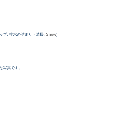
ップ, 排水の詰まり・清掃,
Snow
)
な写真です。