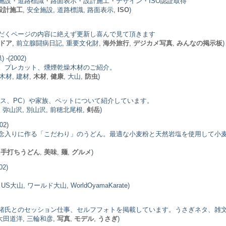
施設・道路標識・路面表示・設計施工・デザイン・ISO認証取得
設計施工
, 安全施設, 道路標識, 路面表示,
ISO
)
だくページの内容に絶えず更新し喜んで見て頂きます
ドア
, 前立腺闘病日記, 重要文化財,
海外旅行
,
デジカメ写真
,
みんなの掲示板
)
 -(2002)
。プレカット、燻煙乾燥木材のご紹介。
木材, 建材,
木材
,
健康
, 大山,
防虫
)
ニス、PC）や家族、ペットについて紹介しています。
, 弥山沢, 別山沢, 前穂北尾根,
剣岳
)
02)
念入りに作る「こだわり」のうどん。最適な小麦粉と天然岩塩を使用して小
,
手打ちうどん
,
美味
,
麺
,
グルメ
)
02)
S大山, ワールド大山, WorldOyamaKarate)
諸氏とのセッション仕事、セルフフォトを掲載しています。うさぎネタ、雑
 大田道洋, 三輪和彦,
写真
,
モデル
,
うさぎ
)