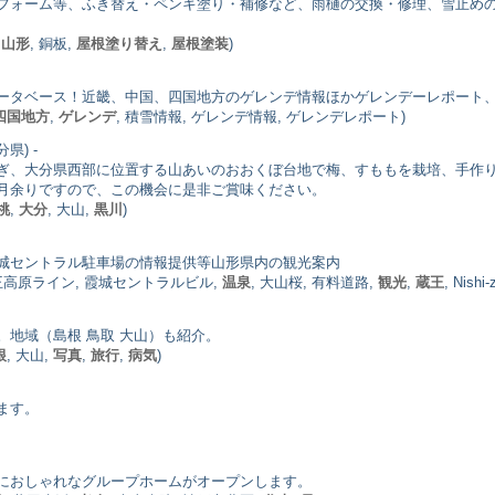
フォーム等、ふき替え・ペンキ塗り・補修など、雨樋の交換・修理、雪止め
,
山形
, 銅板,
屋根塗り替え
,
屋根塗装
)
ータベース！近畿、中国、四国地方のゲレンデ情報ほかゲレンデーレポート
四国地方
,
ゲレンデ
, 積雪情報, ゲレンデ情報, ゲレンデレポート)
分県) -
ぎ、大分県西部に位置する山あいのおおくぼ台地で梅、すももを栽培、手作
月余りですので、この機会に是非ご賞味ください。
桃
,
大分
, 大山,
黒川
)
城セントラル駐車場の情報提供等山形県内の観光案内
王高原ライン, 霞城セントラルビル,
温泉
, 大山桜, 有料道路,
観光
,
蔵王
, Nishi-
地域（島根 鳥取 大山）も紹介。
根
, 大山,
写真
,
旅行
,
病気
)
ます。
におしゃれなグループホームがオープンします。