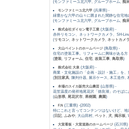
(モンファミーユ北六甲, グループホーム,
痴
(兵庫県) -
モンファミーユ北六甲
緑豊かな六甲の山々に囲まれた閑静な住宅地
(モンファミーユ北六甲, グループホーム,
痴
(大阪府) -
株式会社ダイセン電子工業
赤外リモコン、ネットワークカメラ、SH-Lin
(
リモコン
,
ネットワークカメラ
,
ネットカメ
(鳥取県) -
大山ペイントのホームページ
住宅の塗装工事。リフォームに興味がある方
(
塗装
,
リフォーム
,
住宅
,
改装工事
,
鳥取県
)
(大阪府) -
株式会社 大泉
商業・文化施設の「企画・設計・施工」を、
(
別注家具
, 陳列什器, 展示ケース, 木工造作, 
(山形県) -
本場のスイカ販売大山農芸
花笠温度の発祥地尾花沢「徳良湖」のそばに
(
山形県
,
尾花沢市
,
果樹園
,
農園
)
(三重県) -(2002)
F.N
特にこれと言ってコンテンツはないけど、地
(
日記
,
ふみや
, 大山田村,
ペット
,
犬
,
掲示板
,
(石川県) -
大宣看板・大宣道路のホームページ