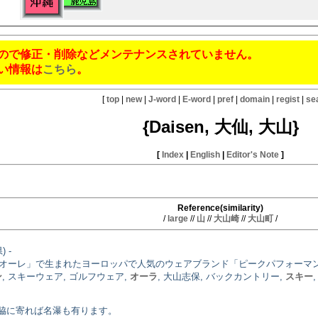
ので修正・削除などメンテナンスされていません。
い情報は
こちら
。
[
top
|
new
|
J-word
|
E-word
|
pref
|
domain
|
regist
|
se
{Daisen, 大仙, 大山}
[
Index
|
English
|
Editor's Note
]
Reference(similarity)
/
large
//
山
//
大山崎
//
大山町
/
 -
ト「オーレ」で生まれたヨーロッパで人気のウェアブランド「ピークパフォーマ
ン
, スキーウェア, ゴルフウェア,
オーラ
, 大山志保, バックカントリー,
スキー
脇に寄れば名瀑も有ります。