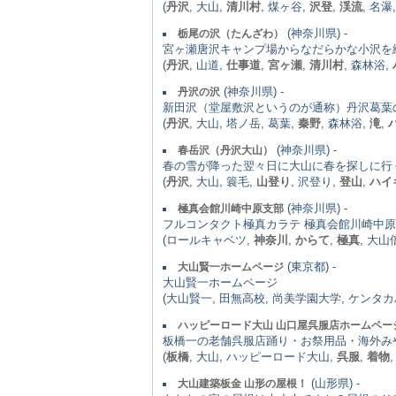
(
丹沢
, 大山,
清川村
, 煤ヶ谷,
沢登
,
渓流
, 名瀑
(神奈川県) -
栃尾の沢（たんざわ）
宮ヶ瀬唐沢キャンプ場からなだらかな小沢を
(
丹沢
, 山道,
仕事道
,
宮ヶ瀬
,
清川村
, 森林浴,
(神奈川県) -
丹沢の沢
新田沢（堂屋敷沢というのが通称）丹沢葛葉
(
丹沢
, 大山, 塔ノ岳, 葛葉,
秦野
, 森林浴,
滝
,
(神奈川県) -
春岳沢（丹沢大山）
春の雪が降った翌々日に大山に春を探しに行
(
丹沢
, 大山, 簑毛,
山登り
, 沢登り,
登山
,
ハイ
(神奈川県) -
極真会館川崎中原支部
フルコンタクト極真カラテ 極真会館川崎中
(ロールキャベツ,
神奈川
,
からて
,
極真
, 大山
(東京都) -
大山賢一ホームページ
大山賢一ホームページ
(大山賢一, 田無高校, 尚美学園大学, ケンタカ
ハッピーロード大山 山口屋呉服店ホームペー
板橋一の老舗呉服店踊り・お祭用品・海外み
(
板橋
, 大山, ハッピーロード大山,
呉服
,
着物
(山形県) -
大山建築板金 山形の屋根！