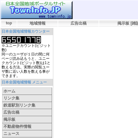
top
地域情報
広告出稿
掲示板
[
雑
日本全国地域情報カウンター
※ユニークカウント(ビジット
数)
同一のユーザが１日の間に何
ページ読み込もうと、ユニー
クカウント(ビジット数)は1と
数える方法。実際の閲覧ユー
ザ数に近い人数を数える事が
できます。
日本全国地域情報 メニュー
ホーム
リンク集
鉄道駅別リンク集
広告出稿
掲示板
不動産物件情報
ニュース