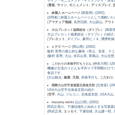
サイン・モニュメント・ディスプレイ・安全
(
看板
,
サイン
,
モニュメント
,
ディスプレイ
,
(鳥取県) -(2002)
綺麗人 ホームページ
訪問者に綺麗人ホームページとして感動いた
(
アマチュア無線
, 名所旧跡, 大山蒜山,
アウト
(鳥取県)
大山プレカット協業組合（ダイプレ）
大山プレカット協業組合（ダイプレ）の紹介
(
プレカット
, ダイプレ, 豪州ヒノキ, 燻煙乾燥
(岡山県) -(2002)
ヒデズ ページ
飯村 英男の個人的な趣味（登山、音楽、テ
(飯村 英男, 大山, 赤石山系, 寒風山, 大山北壁
(神奈川県) -(20
こだわりの本格手打ちうどん
機械が主流のうどんを手作りで手間暇かけて
食品です。
(大山観光,
健康
,
天然
, 本格手打ち,
こだわり
(北海道) -(20
国際大山空手道連盟北海道支部
USA大山空手北海道支部の紹介
(
空手
, 大山, フルコン, 北海道支部, USA大山, U
(山口県) -(2002)
masamy works
阿武正美の、下瀬信雄氏と始めとする写真家
(阿武正美,
エッセイ
, 下瀬信雄, 大山謙一郎,