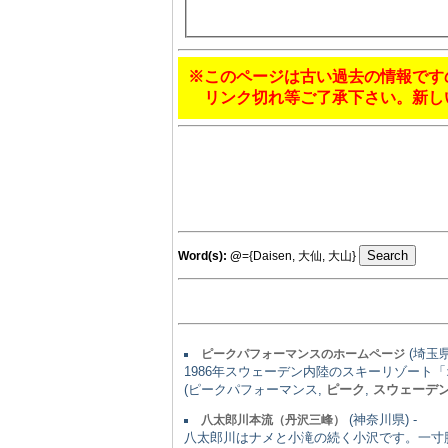
※このページは古い過去の情報です
リンク切れ等ご了承下さい。新し
Word(s):
@
={Daisen, 大仙, 大山}
(埼玉県)
ピークパフォーマンスのホームページ
1986年スウェーデン内陸のスキーリゾー
(ピークパフォーマンス,
ピーク
,
スウェーデ
(神奈川県) -
八太郎川本流（丹沢三峰）
八太郎川はナメと小滝の続く小沢です。一寸