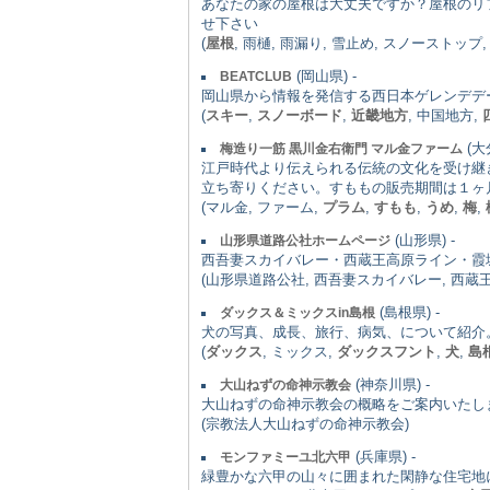
あなたの家の屋根は大丈夫ですか？屋根のリ
せ下さい
(
屋根
, 雨樋, 雨漏り, 雪止め, スノーストップ
(岡山県) -
BEATCLUB
岡山県から情報を発信する西日本ゲレンデデ
(
スキー
,
スノーボード
,
近畿地方
, 中国地方,
(大
梅造り一筋 黒川金右衛門 マル金ファーム
江戸時代より伝えられる伝統の文化を受け継
立ち寄りください。すももの販売期間は１ヶ
(マル金, ファーム,
プラム
,
すもも
,
うめ
,
梅
,
(山形県) -
山形県道路公社ホームページ
西吾妻スカイバレー・西蔵王高原ライン・霞
(山形県道路公社, 西吾妻スカイバレー, 西蔵
(島根県) -
ダックス＆ミックスin島根
犬の写真、成長、旅行、病気、について紹介。
(
ダックス
, ミックス,
ダックスフント
,
犬
,
島
(神奈川県) -
大山ねずの命神示教会
大山ねずの命神示教会の概略をご案内いたし
(宗教法人大山ねずの命神示教会)
(兵庫県) -
モンファミーユ北六甲
緑豊かな六甲の山々に囲まれた閑静な住宅地