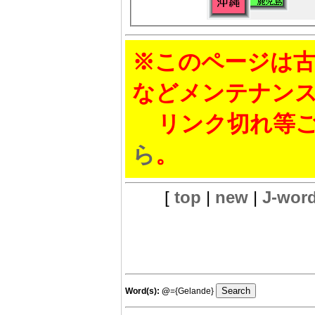
※このページは古
などメンテナン
リンク切れ等ご
ら
。
[
top
|
new
|
J-wor
Word(s):
@
={Gelande}