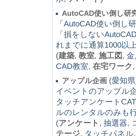
AutoCAD使い倒し研
「AutoCAD使い倒
「損をしないAutoC
れまでに通算1000
(
建築
,
教室
,
施工図
, 
CAD教室,
在宅ワーク
(愛知県) 
アップル企画
イベントのアップル
タッチアンケートCA
ルのレンタルのみも
(
アンケート
, 抽選器
テージ
, タッチパネル,