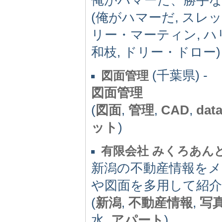
(俺がハマーだ, スレ
リー・マーティン, ハリ
和枝, ドリー・ドロー)
(千葉県) -
図面管理
図面管理
(
図面
,
管理
,
CAD
,
dat
ット
)
有限会社 みくろあん
新潟の不動産情報を
や図面を多用して紹
(
新潟
,
不動産情報
,
写
水,
アパート
)