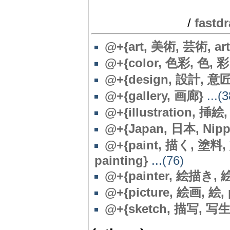
/
fastd
@+{art, 美術, 芸術, artis
@
+{color, 色彩, 色, 彩
@+{design, 設計, 意匠,
@
+{gallery, 画廊}
...(3
@+{illustration, 挿絵, 絵
@
+{Japan, 日本, Nipp
@+{paint, 描く, 塗
painting}
...(76)
@
+{painter, 絵描き,
@+{picture, 絵画, 絵, pi
@
+{sketch, 描写, 写生,