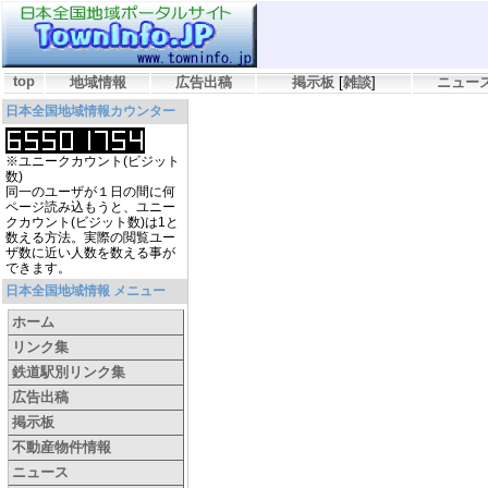
top
地域情報
広告出稿
掲示板
[
雑談
]
ニュー
日本全国地域情報カウンター
※ユニークカウント(ビジット
数)
同一のユーザが１日の間に何
ページ読み込もうと、ユニー
クカウント(ビジット数)は1と
数える方法。実際の閲覧ユー
ザ数に近い人数を数える事が
できます。
日本全国地域情報 メニュー
ホーム
リンク集
鉄道駅別リンク集
広告出稿
掲示板
不動産物件情報
ニュース