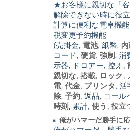
★お客様に親切な「客
解除できない時に役立
計算に便利な電卓機能
税変更予約機能
(売掛金,
電池
, 紙幣,
内
コード,
硬貨
,
強制
, 
示器, ドロアー, 控え,
親切な
,
搭載
,
ロック
,
電
,
代金
,
プリンタ
, 活
除
,
予約
, 返品, ロー
時刻
, 累計,
使う
,
役立
俺がハマーだ勝手に
俺がハマーだ、勝手