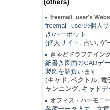
(others)
freemail_user's Webs
freemail_userの
き/ハーボット
(個人サイト,
占い
,
ゲ
きゃどドラフテイン
紙書き図面のCADデ
製図を請負います
(
キャド
,
ベクトル
,
電
ャンニング
, キャドデ
オフィス・ハーモニ
各種データ入力、文章