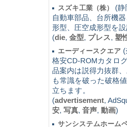
(静岡
スズキ工業（株）
自動車部品、台所機器
形型、圧空成形型を設
(
die
,
金型
,
プレス
,
塑
(
エーディースクエア
格安CD-ROMカタ
品案内は説得力抜群
も常識を破った破格値
立ちます。
(
advertisement
, AdS
安
,
写真
,
音声
,
動画
)
サンシステムホーム