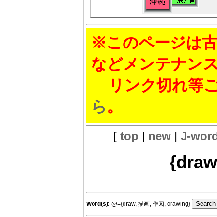
※このページは古
などメンテナン
リンク切れ等ご
ら
。
[
top
|
new
|
J-wor
{dra
Word(s):
@
={draw, 描画, 作図, drawing}