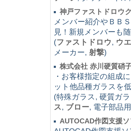
神戸ファストドロウクラブ
メンバー紹介やＢＢ
見！新規メンバーも
(
ファストドロウ
,
ウ
メーカー,
射撃
)
株式会社 赤川硬質硝
・お客様指定の組成
ット他品種ガラスを
(特殊ガラス, 硬質ガラ
ス
,
ブロー
, 電子部品用ガ
AUTOCAD作図支援
AUTOCAD作図支