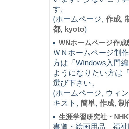
す。
(ホームページ,
作成
,
都
,
kyoto
)
WNホームページ作成教
ＷＮホームページ制
方は「Windows入
ようになりたい方は
選び下さい。
(ホームページ, ウィ
キスト,
簡単
,
作成
,
制
生涯学習研究社・NH
書道・絵画用品、福祉