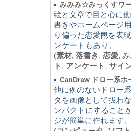
みみみ☆みっくすワ
絵と文章で目と心に
書きやホームページ
り偏った恋愛観を表
ンケートもあり。
(
素材
,
落書き
,
恋愛
,
ト
,
アンケート
,
サイ
CanDraw ドロー
他に例のないドロー
タを画像として扱わ
ンパクトにすること
ジが簡単に作れます。
(
コンピュータ
,
ソフ