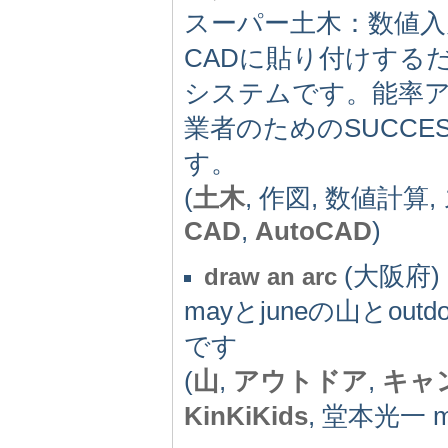
スーパー土木：数値入
CADに貼り付けする
システムです。能率
業者のためのSUCC
す。
(
土木
, 作図, 数値計算
CAD
,
AutoCAD
)
(大阪府) -
draw an arc
mayとjuneの山とout
です
(
山
,
アウトドア
,
キャ
KinKiKids
, 堂本光一 m