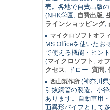
売。各地で自費出版の
(NHK学園,
自費出版
,
ラインショッピング
,
マイクロソフトオフ
MS Officeを使
で使える機能・ヒント
(
マイクロソフト
,
オ
クセス
, ドロー,
質問
,
(神奈川県) 
西山製作所
引抜鋼管の製造。小径
あります。自動車用・
面異形パイプとして