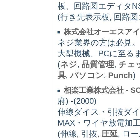
板、回路図エディタNS-
(行き先表示板, 回路図
株式会社オーエスア
ネジ業界の方は必見。Q
大型機械、PCに至る
(
ネジ
,
品質管理
,
チェ
具
,
パソコン
,
Punch
)
相楽工業株式会社 - SOHR
府) -(2000)
伸線ダイス・引抜ダイ
MAX・ワイヤ放電加工
(伸線, 引抜,
圧延
, ロ