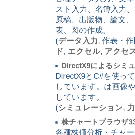
スト入力、名簿入力、
原稿、出版物、論文、
表、図の作成。
(
データ入力
, 作表・作
ド
,
エクセル
,
アクセ
DirectX9によるシ
DirectX9とC#
しています。は画像
しています。
(
シミュレーション
,
力
株チャートブラウザ3
各種株価分析・チャー