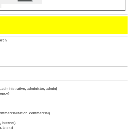
arch
]
inistrative, administer, admin}
ency}
mmercialization, commercial}
 internet}
 latest}