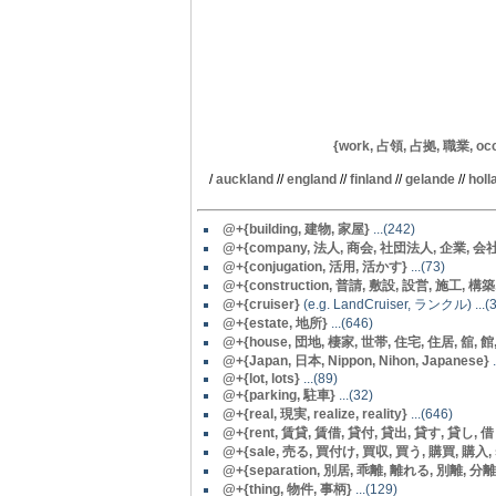
{work, 占領, 占拠, 職業, occu
/
auckland
//
england
//
finland
//
gelande
//
holl
@+{building, 建物, 家屋}
...(242)
@+{company, 法人, 商会, 社団法人, 企業, 会社, inco
@+{conjugation, 活用, 活かす}
...(73)
@+{construction, 普請, 敷設, 設営, 施工, 構築
@
+{cruiser}
(e.g. LandCruiser, ランクル) ...(
@+{estate, 地所}
...(646)
@+{house, 団地, 棲家, 世帯, 住宅, 住居, 舘, 館, 家,
@+{Japan, 日本, Nippon, Nihon, Japanese}
.
@+{lot, lots}
...(89)
@
+{parking, 駐車}
...(32)
@+{real, 現実, realize, reality}
...(646)
@+{rent, 賃貸, 賃借, 貸付, 貸出, 貸す, 貸し, 借り, r
@+{sale, 売る, 買付け, 買収, 買う, 購買, 購入, sold
@+{separation, 別居, 乖離, 離れる, 別離, 分離, s
@+{thing, 物件, 事柄}
...(129)