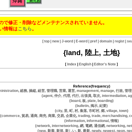
ので修正・削除などメンテナンスされていません。
い情報は
こちら
。
[
top
|
new
|
J-word
|
E-word
|
pref
|
domain
|
regist
|
se
{land, 陸上, 土地}
[
Index
|
English
|
Editor's Note
]
Reference(frequency)
ministration, 総務, 操縦, 経営, 管理職, 営業, 運営, management, manage, 行政, 管理, adm
{agent, 仲介, 代理, 代行, 出張員, 取次, intermediation, ag
{board, 板, plate, boarding}
{bulletin, 掲示, 紀要}
{city, 里, 町, 村, 集落, 市町村, 郷, village, town}
{commerce, 貿易, 通商, 商売, 商業, 交易, 企業化, trading, trade, merchandising, co
{information, informational, 情報}
{network, internetworking, 網, 電網, 通信網, networking, net,
{new, 新着, 新規, 新しい, 新, 最新, newly, newest, neon, neo,