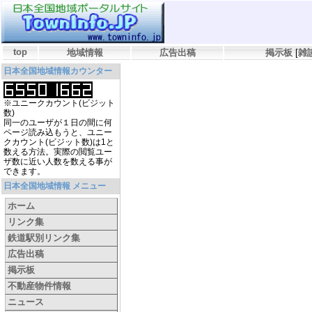
top
地域情報
広告出稿
掲示板
[
雑
日本全国地域情報カウンター
※ユニークカウント(ビジット
数)
同一のユーザが１日の間に何
ページ読み込もうと、ユニー
クカウント(ビジット数)は1と
数える方法。実際の閲覧ユー
ザ数に近い人数を数える事が
できます。
日本全国地域情報 メニュー
ホーム
リンク集
鉄道駅別リンク集
広告出稿
掲示板
不動産物件情報
ニュース