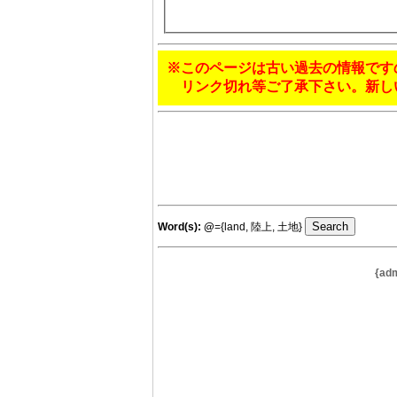
※このページは古い過去の情報です
リンク切れ等ご了承下さい。新し
Word(s):
@
={land, 陸上, 土地}
{ad