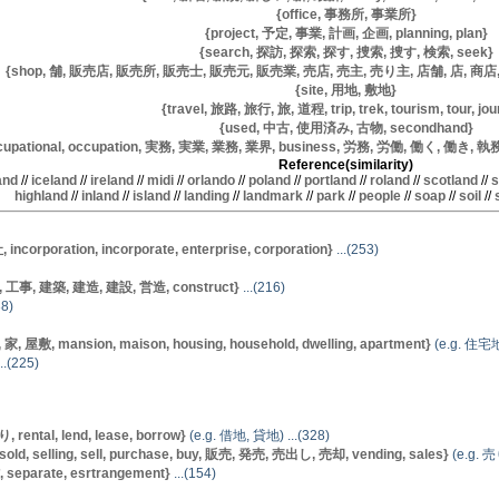
{office, 事務所, 事業所}
{project, 予定, 事業, 計画, 企画, planning, plan}
{search, 探訪, 探索, 探す, 捜索, 捜す, 検索, seek}
{shop, 舗, 販売店, 販売所, 販売士, 販売元, 販売業, 売店, 売主, 売り主, 店舗, 店, 商店, 出店者,
{site, 用地, 敷地}
{travel, 旅路, 旅行, 旅, 道程, trip, trek, tourism, tour, jo
{used, 中古, 使用済み, 古物, secondhand}
pational, occupation, 実務, 実業, 業務, 業界, business, 労務, 労働, 働く, 働き, 執務, 仕事
Reference(similarity)
and
//
iceland
//
ireland
//
midi
//
orlando
//
poland
//
portland
//
roland
//
scotland
//
s
highland
//
inland
//
island
//
landing
//
landmark
//
park
//
people
//
soap
//
soil
//
rporation, incorporate, enterprise, corporation}
...(253)
, 工事, 建築, 建造, 建設, 営造, construct}
...(216)
38)
 屋敷, mansion, maison, housing, household, dwelling, apartment}
(e.g. 住宅地
..(225)
ental, lend, lease, borrow}
(e.g. 借地, 貸地) ...(328)
, selling, sell, purchase, buy, 販売, 発売, 売出し, 売却, vending, sales}
(e.g. 売
eparate, esrtrangement}
...(154)