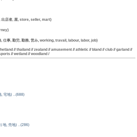
 屋, store, seller, mart}
urney}
, 勤労, 勤務, 営み, working, travail, labour, labor, job}
hetland
//
thailand
//
zealand
//
amusement
//
athletic
//
bland
//
club
//
garland
//
sports
//
wetland
//
woodland
/
, 宅地) ...(688)
り地, 売地) ...(286)