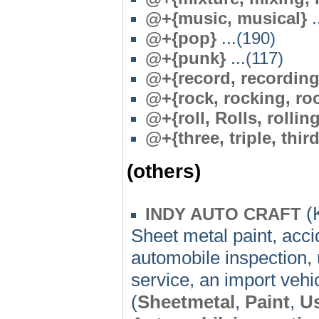
@+{music, musical}
.
@+{pop}
...(190)
@+{punk}
...(117)
@+{record, recording,
@+{rock, rocking, ro
@
+{roll, Rolls, rollin
@+{three, triple, third,
(others)
(
INDY AUTO CRAFT
Sheet metal paint, accid
automobile inspection, 
service, an import vehic
(
Sheetmetal
,
Paint
,
U