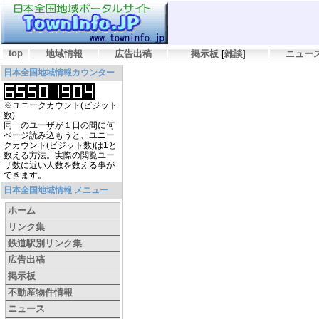
top
地域情報
広告出稿
掲示板
[
雑談
]
ニュー
日本全国地域情報カウンター
※ユニークカウント(ビジット
数)
同一のユーザが１日の間に何
ページ読み込もうと、ユニー
クカウント(ビジット数)は1と
数える方法。実際の閲覧ユー
ザ数に近い人数を数える事が
できます。
日本全国地域情報 メニュー
ホーム
リンク集
鉄道駅別リンク集
広告出稿
掲示板
不動産物件情報
ニュース