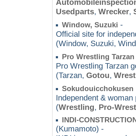
Automobileinspectio
Usedparts
,
Wrecker
,
-
Window, Suzuki
Official site for indepe
(Window, Suzuki, Win
Pro Wrestling Tarzan
Pro Wrestling Tarzan go
(Tarzan,
Gotou
,
Wrest
Sokudouicchokusen
Independent & woman p
(
Wrestling
,
Pro-Wrest
INDI-CONSTRUCTIO
(Kumamoto) -