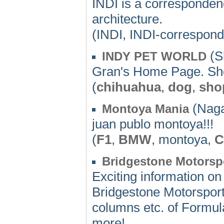
INDI is a corresponden
architecture.
(INDI, INDI-correspon
(S
INDY PET WORLD
Gran's Home Page. Sho
(
chihuahua
,
dog
,
sho
(Naga
Montoya Mania
juan publo montoya!!!
(
F1
,
BMW
, montoya,
C
Bridgestone Motorsp
Exciting information on
Bridgestone Motorsport.
columns etc. of Formu
more!