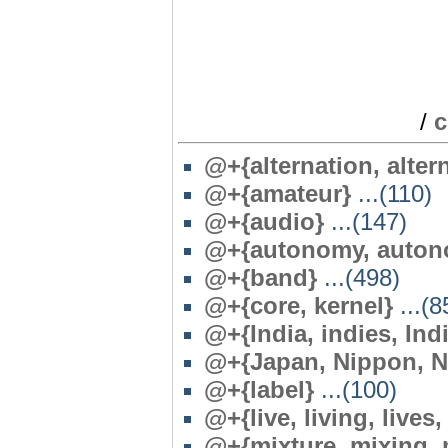
/
c
@+{alternation, alterna
@+{amateur}
...(110)
@+{audio}
...(147)
@+{autonomy, auton
@+{band}
...(498)
@+{core, kernel}
...(8
@+{India, indies, Ind
@+{Japan, Nippon, N
@+{label}
...(100)
@+{live, living, lives,
@
+{mixture, mixing,