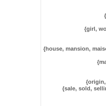
{girl, 
{house, mansion, mais
{ma
{origin,
{sale, sold, sell