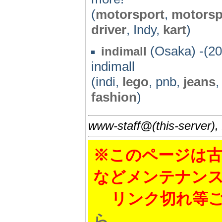
(
motorsport
,
motorsp
driver
, Indy,
kart
)
(Osaka) -(20
indimall
indimall
(indi,
lego
, pnb,
jeans
fashion
)
www-staff@(this-server),
※このページは古
などメンテナン
リンク切れ等ご
ら
。