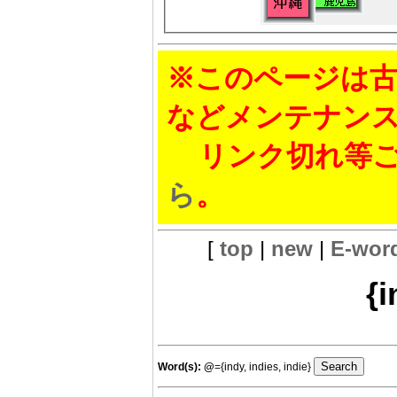
※このページは古
などメンテナン
リンク切れ等ご
ら
。
[
top
|
new
|
E-wor
{i
Word(s):
@
={indy, indies, indie}