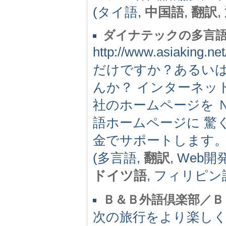
(タイ語,
中国語
,
翻訳
,
ダイナテックの多言語
http://www.asiak
だけですか？あるい
んか？ インターネッ
社のホームページを 
語ホームページに 驚
金でサポートします
(多言語,
翻訳
, Web開
ドイツ語
, フィリピン
Ｂ＆Ｂ外語倶楽部／Ｂ
次の旅行をより楽し