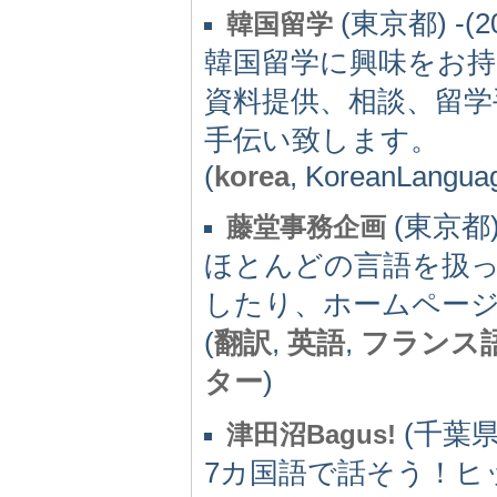
(東京都) -(2
韓国留学
韓国留学に興味をお
資料提供、相談、留学
手伝い致します。
(
korea
, KoreanLanguag
(東京都) 
藤堂事務企画
ほとんどの言語を扱
したり、ホームペー
(
翻訳
,
英語
,
フランス
ター
)
(千葉県) 
津田沼Bagus!
7カ国語で話そう！ヒッ