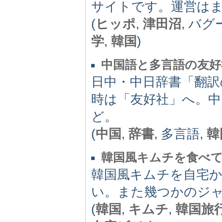
サイトです。運営は
(
ヒッポ
,
津田沼
, バグ
学
,
韓国
)
中国語と多言語の友好
日中・中日辞書「翻訳
時は「友好社」へ。中
ど。
(
中国
,
辞書
, 多言語,
韓
韓国風キムチを食べ
韓国風キムチを自宅
い。また幾つかのジ
(
韓国
,
キムチ
,
韓国旅