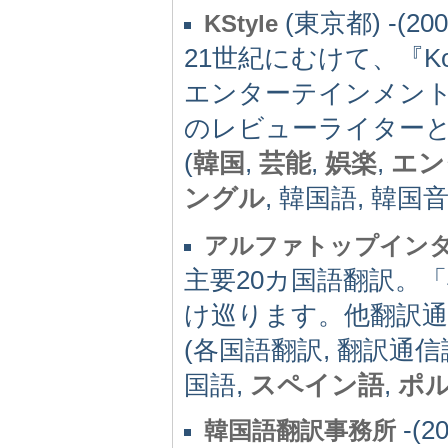
(東京都) -(200
KStyle
21世紀にむけて、『Kor
エンターテインメントW
のレビューライターと
(
韓国
,
芸能
,
娯楽
,
エン
ングル
, 韓国語, 韓国音
アルファトップイン
主要20カ国語翻訳。
け巡ります。他翻訳通
(各国語翻訳, 翻訳通信
国語,
スペイン語
,
ポ
-(20
韓国語翻訳事務所