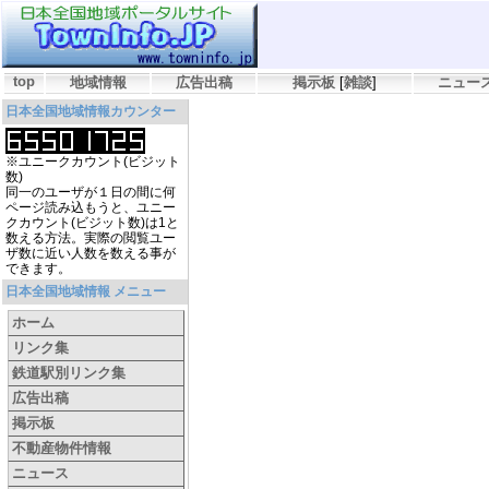
top
地域情報
広告出稿
掲示板
[
雑談
]
ニュー
日本全国地域情報カウンター
※ユニークカウント(ビジット
数)
同一のユーザが１日の間に何
ページ読み込もうと、ユニー
クカウント(ビジット数)は1と
数える方法。実際の閲覧ユー
ザ数に近い人数を数える事が
できます。
日本全国地域情報 メニュー
ホーム
リンク集
鉄道駅別リンク集
広告出稿
掲示板
不動産物件情報
ニュース