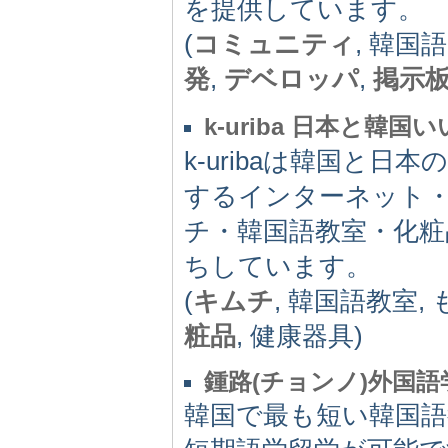
を提供しています。
(
コミュニティ
, 韓国語
発
,
デベロッパ
,
掲示
k-uriba 日本と韓国
k-uribaは韓国と
するインターネット
チ・韓国語教室・化
ちしています。
(
キムチ
, 韓国語教室,
粧品
, 健康器具)
鍾路(チョンノ)外国
韓国で最も短い韓国