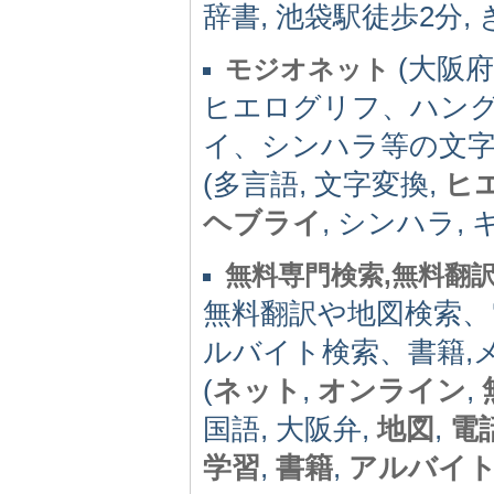
辞書, 池袋駅徒歩2分,
(大阪府) 
モジオネット
ヒエログリフ、ハン
イ、シンハラ等の文
(多言語, 文字変換,
ヒ
ヘブライ
, シンハラ, 
無料専門検索,無料翻
無料翻訳や地図検索、
ルバイト検索、書籍,
(
ネット
,
オンライン
,
国語, 大阪弁,
地図
,
電
学習
,
書籍
,
アルバイ