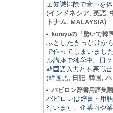
ェ知識排除で音声を
(
インドネシア
,
英語
,
トナム
,
MALAYSIA
)
koreyuの「勢いで
ふとしたきっかけか
で作ってしまいました
ル講座で独学中。日々
韓国語入力とも悪戦
(韓国語,
日記
,
韓国
,
ハ
バビロン辞書用語集翻
バビロンは辞書・用
行います。企業内や