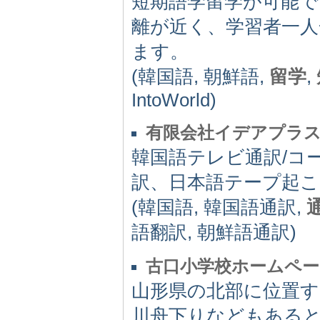
短期語学留学が可能で
離が近く、学習者一
ます。
(韓国語, 朝鮮語,
留学
,
IntoWorld)
有限会社イデアプラ
韓国語テレビ通訳/コ
訳、日本語テープ起こ
(韓国語, 韓国語通訳,
語翻訳, 朝鮮語通訳)
古口小学校ホームペー
山形県の北部に位置
川舟下りなどもある