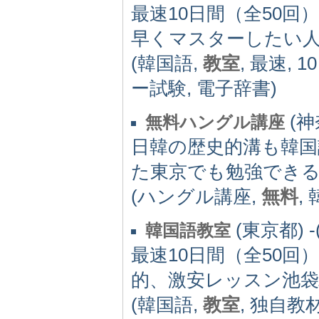
最速10日間（全50
早くマスターしたい
(韓国語,
教室
, 最速,
ー試験, 電子辞書)
(神奈
無料ハングル講座
日韓の歴史的溝も韓
た東京でも勉強でき
(ハングル講座,
無料
,
(東京都) -(
韓国語教室
最速10日間（全50
的、激安レッスン池袋
(韓国語,
教室
, 独自教