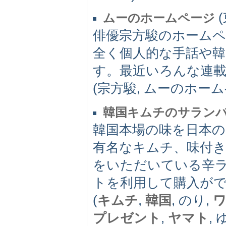
(
ムーのホームページ
俳優宗方駿のホームペ
全く個人的な手話や
す。最近いろんな連
(宗方駿, ムーのホー
韓国キムチのサラン
韓国本場の味を日本
有名なキムチ、味付き
をいただいている辛
トを利用して購入が
(
キムチ
,
韓国
, のり,
プレゼント
,
ヤマト
,