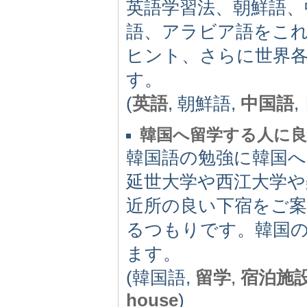
英語学習法、朝鮮語、
語、アラビア語をこ
ヒント、さらに世界
す。
(
英語
, 朝鮮語,
中国語
,
韓国へ留学する人に良
韓国語の勉強に韓国へ
延世大学や西江大学
近所の良い下宿をご案
るつもりです。韓国
ます。
(韓国語,
留学
,
宿泊施
house
)