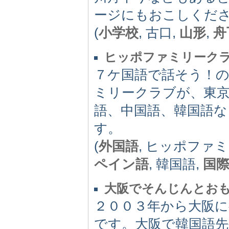
ージにもおこしくだ
(
小学校
, 古口,
山形
,
舟
ヒッポファミリークラブ
７ケ国語で話そう！
ミリークラブが、東
語、中国語、韓国語
す。
(
外国語
, ヒッポファ
ペイン語
, 韓国語,
国
大阪でそんじんとお
２００３年から大阪
です。大阪で韓国語