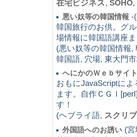
在宅ビジネス
,
SOHO
,
-(
悪い奴等の韓国情報
韓国旅行のお供。グ
場情報に韓国語講座ま
(悪い奴等の韓国情報,
韓国語, 穴場, 東大門市
へにかのＷｅｂサイ
おもにJavaScri
ます。自作ＣＧＩ[pe
す！
(ヘブライ語,
スクリ
(宮城
外国語へのお誘い