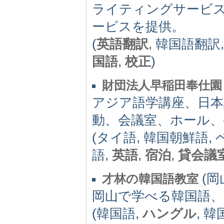
ライティングサービ
ービスを提供。
(
英語翻訳
, 韓国語翻訳
国語
,
校正
)
財団法人早稲田奉仕園
アジア語学講座、日本
動、会議室、ホール、
(タイ語, 韓国朝鮮語,
語,
英語
,
宿泊
,
貸会議
(岡山
才林の韓国語教室
岡山で学べる韓国語、
(韓国語,
ハングル
, 