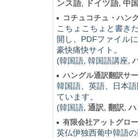
ンス語
,
ドイツ語
,
中
コチュコチュ・ハン
こちょこちょと書き
開し、PDFファイル
豪快痛快サイト。
(韓国語, 韓国語講座,
ハングル通訳翻訳サ
韓国語、英語、日本語
ています。
(韓国語,
通訳
,
翻訳
,
ハ
有限会社アットグロ
英仏伊独西葡中韓語の