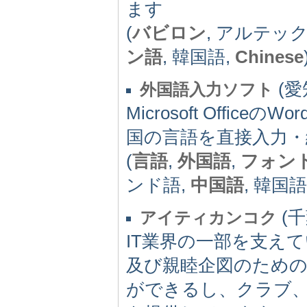
ます
(
バビロン
, アルテック
ン語
, 韓国語,
Chinese
(愛
外国語入力ソフト
Microsoft OfficeのW
国の言語を直接入力
(
言語
,
外国語
,
フォン
ンド語,
中国語
, 韓国語, 
(千
アイティカンコク
IT業界の一部を支え
及び親睦企図のため
ができるし、クラブ