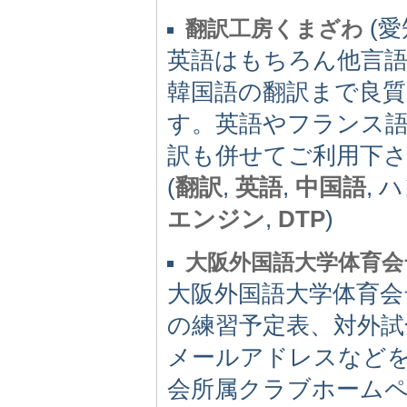
(愛知
翻訳工房くまざわ
英語はもちろん他言
韓国語の翻訳まで良
す。英語やフランス語
訳も併せてご利用下
(
翻訳
,
英語
,
中国語
, 
エンジン
,
DTP
)
大阪外国語大学体育会
大阪外国語大学体育
の練習予定表、対外試
メールアドレスなど
会所属クラブホーム