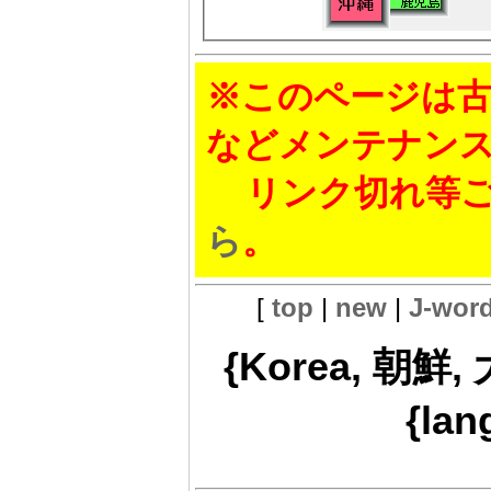
※このページは古
などメンテナン
リンク切れ等ご
ら
。
[
top
|
new
|
J-wor
{Korea, 朝鮮,
{lan