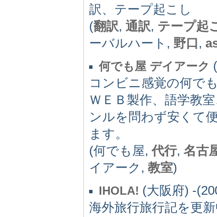
訳、テープ起こし
(
翻訳
,
通訳
,
テープ起
ーバルハート,
野口
,
a
(
何でも屋 デイアーク
コンビニ感覚の何でも
ＷＥＢ製作、語学教室
ンルを問わず安くて
ます。
(何でも屋,
代行
,
名古
イアーク,
教室
)
(大阪府) -(20
IHOLA!
海外旅行旅行記を更新