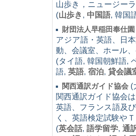
山歩き，ニュージーラ
(
山歩き
,
中国語
, 韓国語
財団法人早稲田奉仕園
アジア語・英語、日本
動、会議室、ホール、
(タイ語, 韓国朝鮮語,
語,
英語
,
宿泊
,
貸会議
(
関西通訳ガイド協会
関西通訳ガイド協会
英語、フランス語及
く、英語検定試験やＴ
(
英会話
,
語学留学
,
通