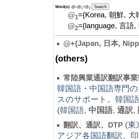
Word(s):
@
=@
+@
1
2
@
={Korea, 朝鮮, 
1
@
={language, 言語, l
2
@
+{Japan, 日本, Nipp
(others)
常陸興業通訳翻訳事業
韓国語・中国語専門の
スのサポート。韓国
(韓国語,
中国語
,
通訳
,
(東京
翻訳、通訳、DTP
アジア各国語翻訳、