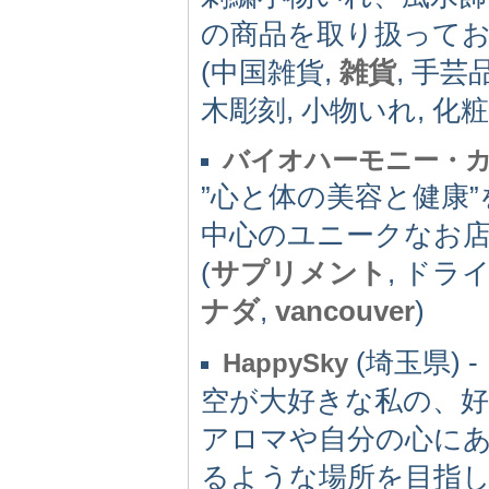
の商品を取り扱って
(中国雑貨,
雑貨
, 手芸
木彫刻, 小物いれ, 化粧
バイオハーモニー・
”心と体の美容と健康
中心のユニークなお
(
サプリメント
, ドラ
ナダ
,
vancouver
)
(埼玉県) -
HappySky
空が大好きな私の、
アロマや自分の心に
るような場所を目指