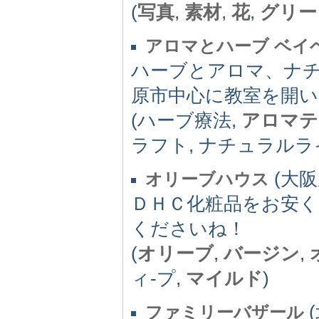
(
写真
,
素材
,
花
,
グリー
アロマとハーブ ベイ
ハーブとアロマ、ナ
原市中心に教室を開
(ハーブ療法,
アロマテ
ラフト, ナチュラルラ
(大阪府
オリーブハウス
ＤＨＣ化粧品をお安
くださいね！
(
オリーブ
,
バージン
,
ィ-プ,
マイルド
)
(
ファミリーバザール