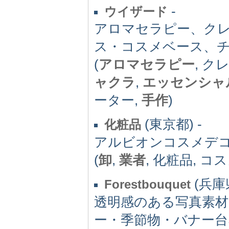
-
ウイザード
アロマセラピー、ク
ス・コスメベース、
(
アロマセラピー
, ク
ャクラ
,
エッセンシャ
ーター,
手作
)
(東京都) -
化粧品
アルビオンコスメデ
(
卸
,
業者
, 化粧品, 
(兵庫県
Forestbouquet
透明感のある写真素
ー・季節物・バナー台