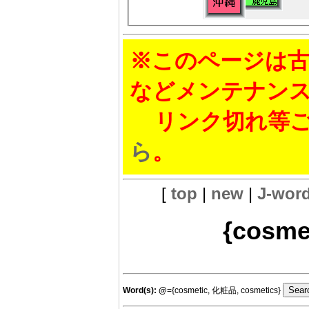
※このページは古
などメンテナン
リンク切れ等ご
ら
。
[
top
|
new
|
J-wor
{cosme
Word(s):
@
={cosmetic, 化粧品, cosmetics}