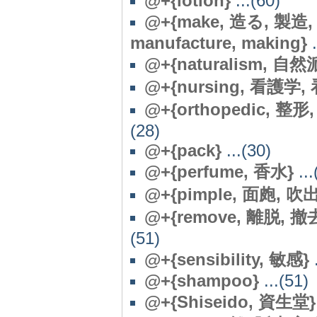
@+{lotion}
...(60)
@+{make, 造る, 製造
manufacture, making}
.
@
+{naturalism, 自然
@+{nursing, 看護学, 
@
+{orthopedic, 整形, 
(28)
@
+{pack}
...(30)
@+{perfume, 香水}
...
@+{pimple, 面皰, 吹出
@+{remove, 離脱, 撤去,
(51)
@
+{sensibility, 敏感}
.
@+{shampoo}
...(51)
@
+{Shiseido, 資生堂}