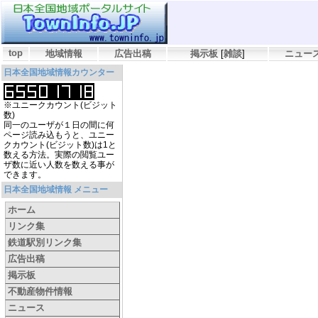
top
地域情報
広告出稿
掲示板
[
雑談
]
ニュー
日本全国地域情報カウンター
※ユニークカウント(ビジット
数)
同一のユーザが１日の間に何
ページ読み込もうと、ユニー
クカウント(ビジット数)は1と
数える方法。実際の閲覧ユー
ザ数に近い人数を数える事が
できます。
日本全国地域情報 メニュー
ホーム
リンク集
鉄道駅別リンク集
広告出稿
掲示板
不動産物件情報
ニュース