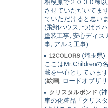
相模原で２０００棟
させていただいてま
ていただけると思い
(飛翔ハウス, つばさ
塗装工事, 安心ディ
事, アルミ工事)
(埼玉県) 
12COLORS
ここはMr.Childr
載を中心としていま
(
絵画
, ロードオブザリ
(神
クリスタルボンド
車の化粧品「クリス