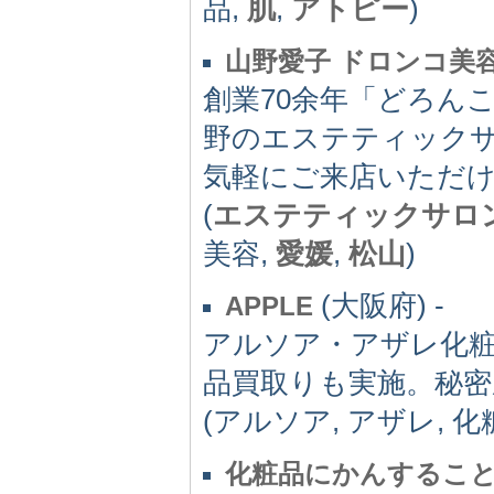
品,
肌
,
アトピー
)
山野愛子 ドロンコ美
創業70余年「どろん
野のエステティックサ
気軽にご来店いただ
(
エステティックサロ
美容,
愛媛
,
松山
)
(大阪府) -
APPLE
アルソア・アザレ化
品買取りも実施。秘密
(アルソア, アザレ, 化
化粧品にかんすること