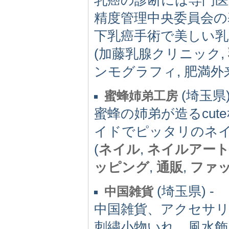
精度管理中央委員会の
下乳癌手術で美しい乳
(加藤乳腺クリニック,
ンモグラフィ, 肥満外来
(埼玉県)
蜜蜂姉弟工房
蜜蜂の姉弟が造るcu
イドでピッタリのネ
(
ネイル
,
ネイルアー
ッピング
,
通販
,
ファ
(埼玉県) -
中国雑貨
中国雑貨、アクセサ
刺繍小物いれ、風水飾