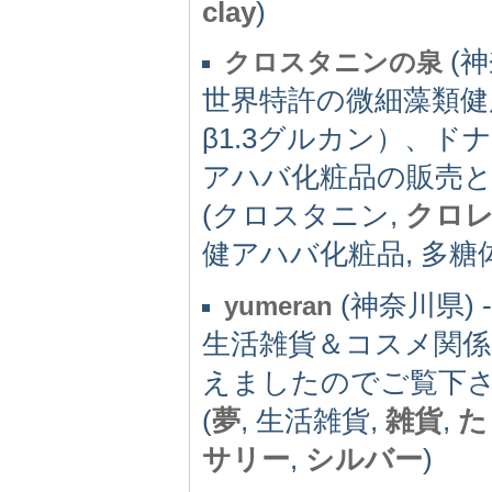
clay
)
(神
クロスタニンの泉
世界特許の微細藻類健
β1.3グルカン）、
アハバ化粧品の販売と
(クロスタニン,
クロ
健アハバ化粧品, 多糖
(神奈川県) -
yumeran
生活雑貨＆コスメ関係
えましたのでご覧下
(
夢
, 生活雑貨,
雑貨
,
た
サリー
,
シルバー
)