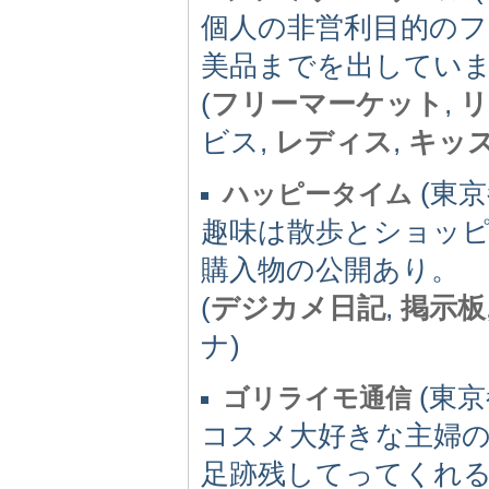
個人の非営利目的の
美品までを出してい
(
フリーマーケット
,
リ
ビス,
レディス
,
キッ
(東京都
ハッピータイム
趣味は散歩とショッ
購入物の公開あり。
(
デジカメ日記
,
掲示板
ナ)
(東京都
ゴリライモ通信
コスメ大好きな主婦
足跡残してってくれ