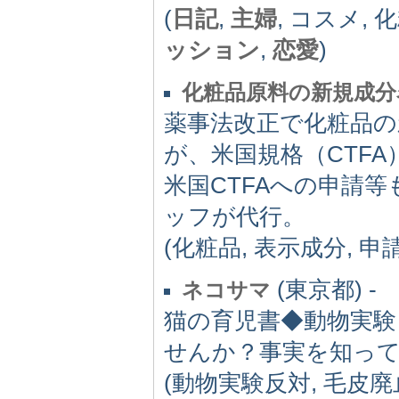
(
日記
,
主婦
, コスメ, 
ッション
,
恋愛
)
化粧品原料の新規成分
薬事法改正で化粧品の
が、米国規格（CTFA
米国CTFAへの申請
ッフが代行。
(化粧品, 表示成分, 申請名称
(東京都) -
ネコサマ
猫の育児書◆動物実験
せんか？事実を知っ
(動物実験反対, 毛皮廃