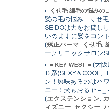
くせ毛 縮毛の悩みのこと
髪の毛の悩み、くせ
SEIDOは力をお貸
いのままに髪をコン
(
矯正パーマ
,
くせ毛
,
ークリニックサロンSEID
(大阪府
■ KEY WEST ■
Ｂ系(SEXY＆COOL
ン！興味あるのはハ
ニー！犬もおる (*－_－
(
エクステンション
,
ィズニー
,
セクシー
,