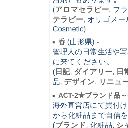
(
アロマセラピー
, 
テラピー
, オリゴメール
Cosmetic)
(山形県) -
香
管理人の日常生活や
に来てください。
(
日記
,
ダイアリー
,
日
品,
デザイン
,
リニュ
ACT-2★ブランド品
海外直営店にて買付
から化粧品まで自信
(
ブランド
, 化粧品,
シ