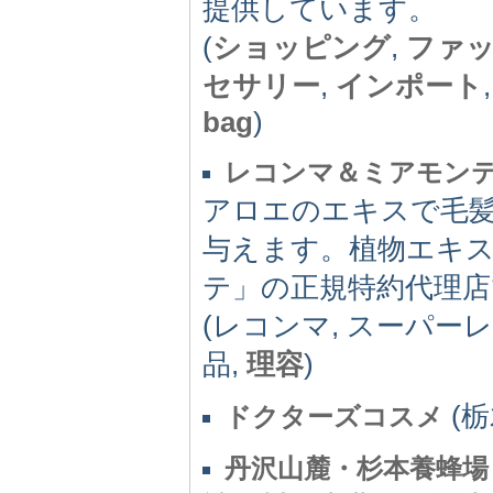
提供しています。
(
ショッピング
,
ファ
セサリー
,
インポート
bag
)
レコンマ＆ミアモン
アロエのエキスで毛
与えます。植物エキ
テ」の正規特約代理店
(レコンマ, スーパー
品,
理容
)
(栃
ドクターズコスメ
丹沢山麓・杉本養蜂場