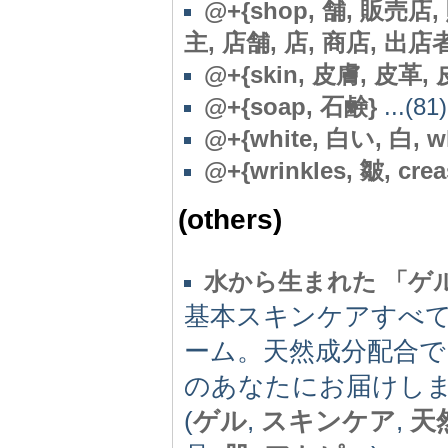
@+{shop, 舗, 販売店
主, 店舗, 店, 商店, 出店者, 屋
@+{skin, 皮膚, 皮革, 皮,
@+{soap, 石鹸}
...(81)
@+{white, 白い, 白, wh
@
+{wrinkles, 皺, crea
(others)
水から生まれた 「ゲ
基本スキンケアすべ
ーム。天然成分配合で
のあなたにお届けし
(
ゲル
,
スキンケア
,
天