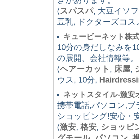
(
スパスパ
, 大豆イソ
豆乳, ドクターズコス
キュービーネット株式会社｜
10分の身だしなみを
の展開、会社情報等。
(
ヘアーカット
,
床屋
,
ウス, 10分,
Hairdress
ネットスタイル-激安
携帯電話,パソコン,
ショッピング!安心・
(
激安
,
格安
,
ショッピ
グモール
,
パソコン
,