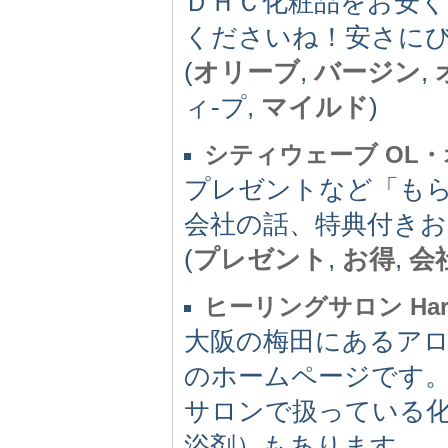
ＤＨＣ化粧品をお安
くださいね！安さに
(
オリーブ
,
バージン
,
ィ-プ,
マイルド
)
シティウェーブ OL
プレゼントなど「も
会社の話、特典付きお
(
プレゼント
,
お得
,
会
ヒーリングサロン Hartf
大阪の梅田にあるア
のホームページです
サロンで扱っている
浴剤）もあります。