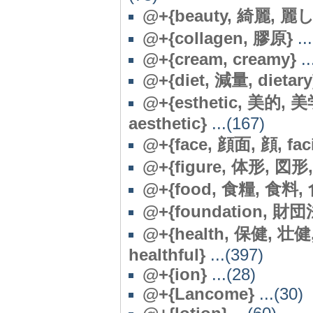
@+{beauty, 綺麗, 麗し
@
+{collagen, 膠原}
..
@
+{cream, creamy}
..
@+{diet, 減量, dietary
@+{esthetic, 美的, 美
aesthetic}
...(167)
@+{face, 顔面, 顔, faci
@+{figure, 体形, 図形,
@+{food, 食糧, 食料,
@
+{foundation, 財団
@+{health, 保健, 壮健,
healthful}
...(397)
@
+{ion}
...(28)
@
+{Lancome}
...(30)