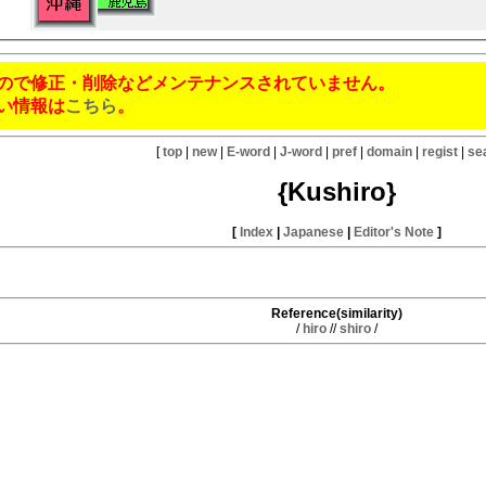
ので修正・削除などメンテナンスされていません。
い情報は
こちら
。
[
top
|
new
|
E-word
|
J-word
|
pref
|
domain
|
regist
|
se
{Kushiro}
[
Index
|
Japanese
|
Editor's Note
]
Reference(similarity)
/
hiro
//
shiro
/