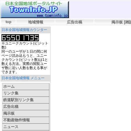
top
地域情報
広告出稿
掲示板
[
雑
日本全国地域情報カウンター
※ユニークカウント(ビジット
数)
同一のユーザが１日の間に何
ページ読み込もうと、ユニー
クカウント(ビジット数)は1と
数える方法。実際の閲覧ユー
ザ数に近い人数を数える事が
できます。
日本全国地域情報 メニュー
ホーム
リンク集
鉄道駅別リンク集
広告出稿
掲示板
不動産物件情報
ニュース