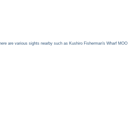
y. There are various sights nearby such as Kushiro Fisherman's Wharf MOO