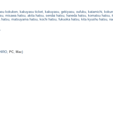
asu kokuken, kakuyasu ticket, kakuyasu, gekiyasu, oufuku, katamichi, kokuna
su, misawa hatsu, akita hatsu, sendai hatsu, haneda hatsu, komatsu hatsu, i
 hatsu, matsuyama hatsu, kochi hatsu, fukuoka hatsu, kita kyushu hatsu, n
-
HIRO,
PC
,
Mac
)