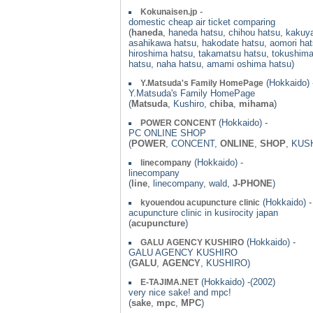
-
Kokunaisen.jp
domestic cheap air ticket comparing
(
haneda
, haneda hatsu, chihou hatsu, kakuy
asahikawa hatsu, hakodate hatsu, aomori hat
hiroshima hatsu, takamatsu hatsu, tokushima
hatsu, naha hatsu, amami oshima hatsu)
(Hokkaido) 
Y.Matsuda's Family HomePage
Y.Matsuda's Family HomePage
(
Matsuda
, Kushiro,
chiba
,
mihama
)
(Hokkaido) -
POWER CONCENT
PC ONLINE SHOP
(
POWER
, CONCENT,
ONLINE
,
SHOP
, KUS
(Hokkaido) -
linecompany
linecompany
(
line
, linecompany, wald,
J-PHONE
)
(Hokkaido) -
kyouendou acupuncture clinic
acupuncture clinic in kusirocity japan
(
acupuncture
)
(Hokkaido) -
GALU AGENCY KUSHIRO
GALU AGENCY KUSHIRO
(
GALU
,
AGENCY
, KUSHIRO)
(Hokkaido) -(2002)
E-TAJIMA.NET
very nice sake! and mpc!
(
sake
,
mpc
,
MPC
)