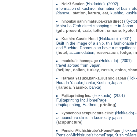
(Hokkaido) -(2002)
Noiz3 Station
information of kushiro.information of kushirot
(dancyu,
station
,
karura
,
eat
, kushiro, kushi
(Kyoto)
nihonkai sanin matsuba-crab direct
Matsuba-Crab direct shopping site in Japan.
(
gift
,
present
,
crab
,
tottori
,
simane
,
kyoto
,
(Hokkaido) -(2001)
Kushiro Castle Hotel
Built in the image of a ship, this fashionabl
and Suehiro. Rooms also have a magnificent v
(
hotel
, accomodation,
reservation
,
lodge
,
i
(Hokkaido) -(2001)
madoka's homepage
travel abroad from Japan.
(
beijing
,
dalian
,
turkey
,
russia
,
china
,
shan
(Hokk
Harada Yasuko,banka,Kushiro,Japan
Harada Yasuko,banka,Kushiro,Japan
(
Harada
,
Yasuko
, banka)
(Hokkaido) -(2001)
Fujitaprinting Inc.
Fujitaprinting Inc.HomePage
(Fujitaprinting, Earthers,
printing
)
(Hokkaido) -
kyouendou acupuncture clinic
acupuncture clinic in kusirocity japan
(
acupuncture
)
(Hokkaido
PensionMichishirube'sHomePage
PensionMichisirube'sHomePage,KushiroMars