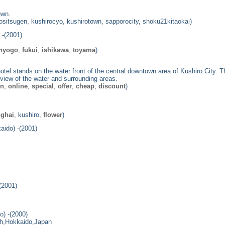
own.
rositsugen, kushirocyo, kushirotown, sapporocity, shoku21kitaokai)
 -(2001)
hyogo
,
fukui
,
ishikawa
,
toyama
)
e hotel stands on the water front of the central downtown area of Kushiro Cit
iew of the water and surrounding areas.
nn
,
online
,
special
,
offer
,
cheap
,
discount
)
ghai
, kushiro,
flower
)
aido) -(2001)
(2001)
) -(2000)
h,Hokkaido,Japan