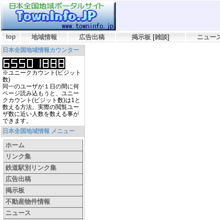
top
地域情報
広告出稿
掲示板
[
雑談
]
ニュー
日本全国地域情報カウンター
※ユニークカウント(ビジット
数)
同一のユーザが１日の間に何
ページ読み込もうと、ユニー
クカウント(ビジット数)は1と
数える方法。実際の閲覧ユー
ザ数に近い人数を数える事が
できます。
日本全国地域情報 メニュー
ホーム
リンク集
鉄道駅別リンク集
広告出稿
掲示板
不動産物件情報
ニュース