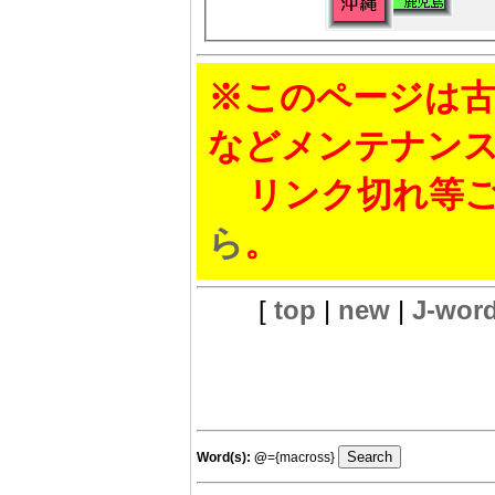
※このページは古
などメンテナン
リンク切れ等ご
ら
。
[
top
|
new
|
J-wor
Word(s):
@
={macross}