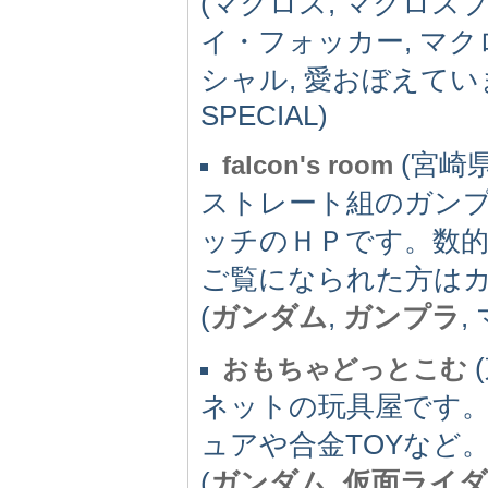
(マクロス, マクロスプ
イ・フォッカー, マク
シャル, 愛おぼえています
SPECIAL)
(宮崎県)
falcon's room
ストレート組のガン
ッチのＨＰです。数
ご覧になられた方は
(
ガンダム
,
ガンプラ
,
(
おもちゃどっとこむ
ネットの玩具屋です
ュアや合金TOYなど
(
ガンダム
,
仮面ライダ