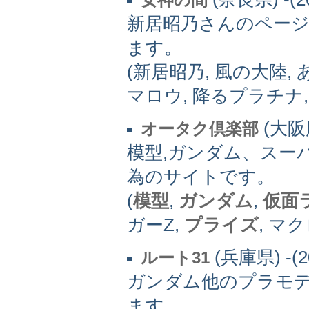
新居昭乃さんのペー
ます。
(新居昭乃, 風の大陸, 
マロウ, 降るプラチナ,
(大阪府
オータク倶楽部
模型,ガンダム、スー
為のサイトです。
(
模型
,
ガンダム
,
仮面
ガーZ,
プライズ
, マ
(兵庫県) -(2
ルート31
ガンダム他のプラモデ
ます。