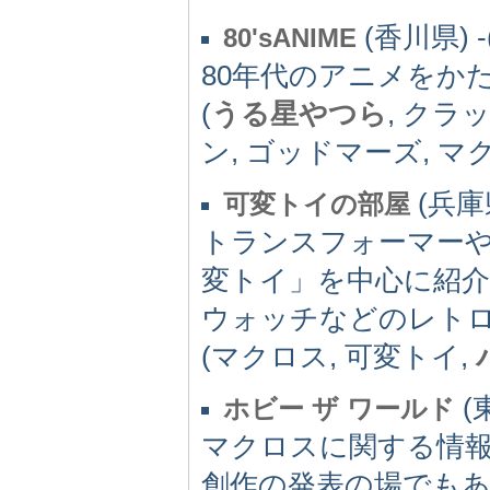
(香川県) -(
80'sANIME
80年代のアニメをか
(
うる星やつら
, クラ
ン, ゴッドマーズ, マ
(兵庫県
可変トイの部屋
トランスフォーマー
変トイ」を中心に紹
ウォッチなどのレト
(マクロス, 可変トイ,
(東
ホビー ザ ワールド
マクロスに関する情
創作の発表の場でも