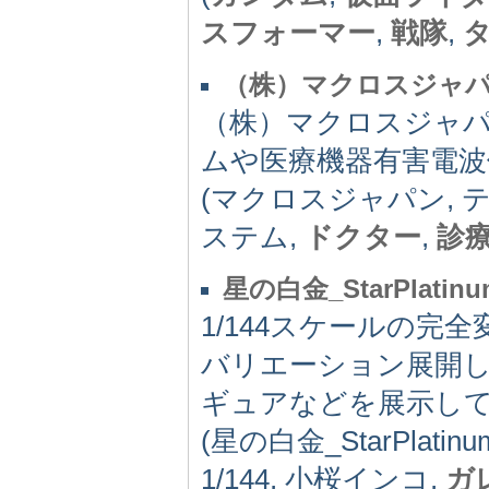
スフォーマー
,
戦隊
,
（株）マクロスジャ
（株）マクロスジャ
ムや医療機器有害電波
(マクロスジャパン, 
ステム,
ドクター
,
診
星の白金_StarPlatinu
1/144スケールの
バリエーション展開
ギュアなどを展示し
(星の白金_StarPlatin
1/144, 小桜インコ,
ガ