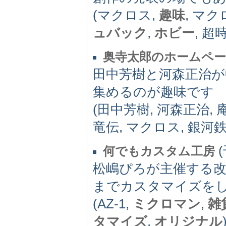
(マクロス,
趣味
, マク
ュバック
,
ホビー
, 超
奥寺太郎のホームペ
田中芳樹と河森正治が
集めるのが趣味です
(田中芳樹, 河森正治, 
竜伝, マクロス, 銀河鉄
(
何でもカスタム工房
松嶋ぴろが主催する改造
までカスタマイズを
(AZ-1,
ミクロマン
,
雑
タマイズ
,
オリジナル