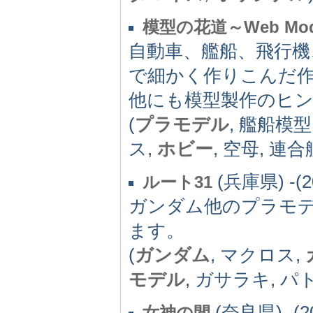
模型の花道～Web Model
自動車、艦船、飛行機
で細かく作りこんだ
他にも模型製作のヒ
(
プラモデル
, 艦船模型
ス,
ホビー
, 空母, 連
(兵庫県) -(2
ルート31
ガンダム他のプラモデル
ます。
(
ガンダム
, マクロス,
モデル
, ガサラキ, パト
(奈良県) -(2
女神の間