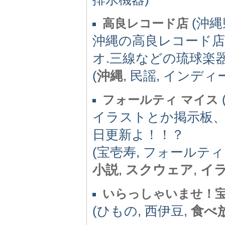
(沖縄県
高良レコード店
沖縄の高良レコード店
オ.三線などの琉球楽
(
沖縄
, 民謡, インディ
フォールティ マイス
イラストとか掲示板
日更新よ！！？
(宝壱寿, フォールテ
小説
,
スクウェア
,
イ
いらっしゃいませ！
(ひもの, 西伊豆,
食べ