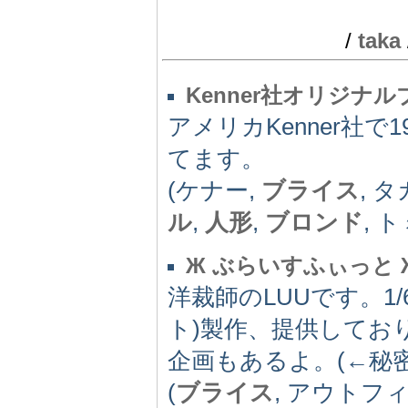
/
taka
Kenner社オリジナ
アメリカKenner社
てます。
(ケナー,
ブライス
, 
ル
,
人形
,
ブロンド
, 
Ж ぶらいすふぃっと 
洋裁師のLUUです。1
ト)製作、提供してお
企画もあるよ。(←秘
(
ブライス
, アウトフ