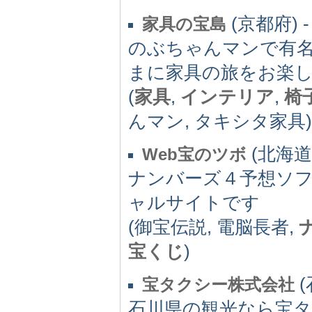
(京都府) -
家具の宝島
のぶちゃんマンで有
まに家具の旅をお楽
(
家具
,
インテリア
,
椅
んマン, タキシタ家具)
(北海道)
Web宝のツボ
ナンバーズ４予想ソ
ャルサイトです
(御宝伝説, 電脳長者,
宝くじ
)
(
宝タクシー株式会社
石川県の観光なら宝