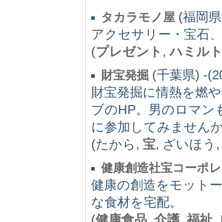
(福岡県) 
タカラモノ屋
アクセサリー・宝石
(
プレゼント
,
ハミル
(千葉県) -(2
財宝発掘
財宝発掘に情熱を燃
ブのHP。男のロマン
に参加してみません
(たから,
宝
, ざいほう
健康創造社宝コーポ
健康の創造をモットー
な食材を宅配。
(
健康食品
,
介護
,
福祉
,