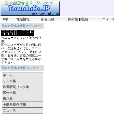
top
地域情報
広告出稿
掲示板
[
雑談
]
ニュー
日本全国地域情報カウンター
※ユニークカウント(ビジット
数)
同一のユーザが１日の間に何
ページ読み込もうと、ユニー
クカウント(ビジット数)は1と
数える方法。実際の閲覧ユー
ザ数に近い人数を数える事が
できます。
日本全国地域情報 メニュー
ホーム
リンク集
鉄道駅別リンク集
広告出稿
掲示板
不動産物件情報
ニュース