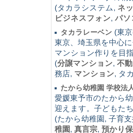
(タカラシステム,
ネ
ビジネスフォン
,
パソ
(東京都
タカラレーベン
東京、埼玉県を中心に
マンション作りを目
(
分譲マンション
,
不動
務店,
マンション
, 
たから幼稚園 学校法
愛媛東予市のたから幼
迎えます。子どもた
(たから幼稚園, 子育支
稚園
,
真言宗
,
預かり保