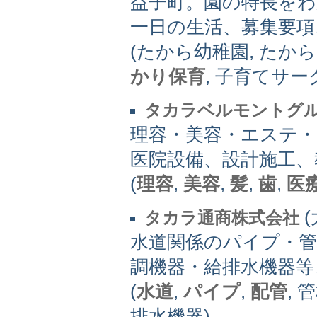
益子町。園の特長をわ
一日の生活、募集要項
(たから幼稚園, たか
かり保育
, 子育てサー
タカラベルモントグ
理容・美容・エステ・
医院設備、設計施工、
(
理容
,
美容
,
髪
,
歯
,
医
(
タカラ通商株式会社
水道関係のパイプ・管
調機器・給排水機器等
(
水道
,
パイプ
,
配管
, 
排水機器)