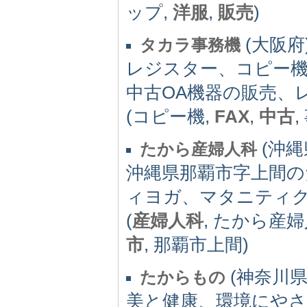
ップ,
洋服
,
販売
)
(大阪府)
タカラ事務機
レジスター、コピー機
中古OA機器の販売、
(コピー機,
FAX
,
中古
(沖縄県
たから産婦人科
沖縄県那覇市字上間の
ィヨガ、マタニティ
(
産婦人科
, たから産婦
市
, 那覇市上間)
(神奈川県)
たからもの
美と健康、環境にやさ