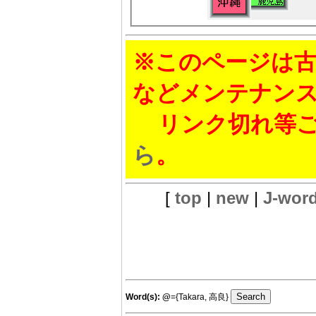
※このページは古
などメンテナン
リンク切れ等ご
ら
。
[
top
|
new
|
J-wor
Word(s):
@
={Takara, 高良}