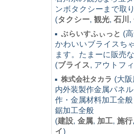
ンボタクシーまで取
(
タクシー
,
観光
,
石川
,
(高
ぶらいすふぃっと
かわいいブライスち
ます。たまーに販売
(
ブライス
, アウトフ
(大阪府
株式会社タカラ
内外装製作金属パネル
作・金属材料加工全般
鋸加工全般
(
建設
,
金属
,
加工
,
施行
イ
)