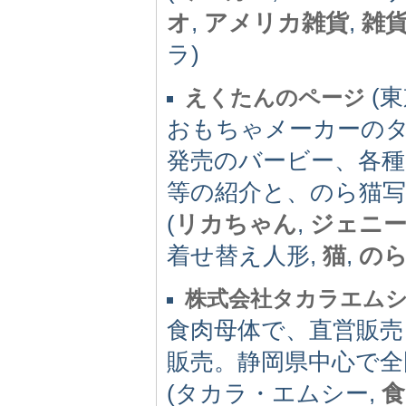
オ
,
アメリカ雑貨
,
雑
ラ)
(東京
えくたんのページ
おもちゃメーカーの
発売のバービー、各
等の紹介と、のら猫
(
リカちゃん
,
ジェニ
着せ替え人形,
猫
,
の
株式会社タカラエム
食肉母体で、直営販売
販売。静岡県中心で全
(タカラ・エムシー,
食