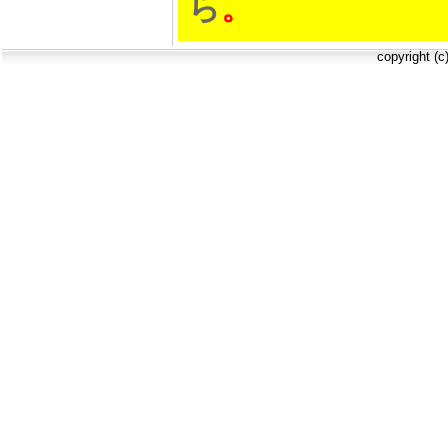
ら
。
copyright (c