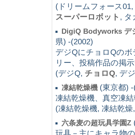
(ドリームフォース01, D
スーパーロボット
, 
DigiQ Bodywo
県) -(2002)
デジQにチョロQのボ
リー、投稿作品の掲示
(デジQ,
チョロQ
, デ
(東京都) -(
凍結乾燥機
凍結乾燥機、真空凍結
(凍結乾燥機, 凍結乾燥
六条麦の超玩具学園Z
玩具－主にキャラ物