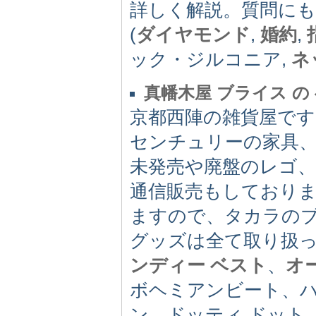
詳しく解説。質問に
(
ダイヤモンド
,
婚約
,
ック・ジルコニア,
ネ
真幡木屋 ブライス の
京都西陣の雑貨屋で
センチュリーの家具
未発売や廃盤のレゴ
通信販売もしており
ますので、タカラの
グッズは全て取り扱
ンディー ベスト
、
オ
ボヘミアンビート、
ン、ドッティ ドット